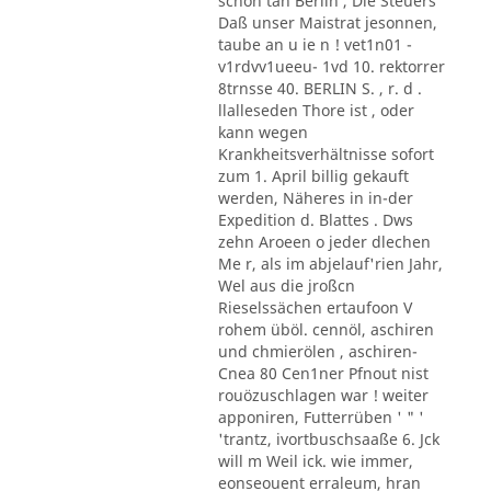
schon tan Berlin , Die Steuers
Daß unser Maistrat jesonnen,
taube an u ie n ! vet1n01 -
v1rdvv1ueeu- 1vd 10. rektorrer
8trnsse 40. BERLIN S. , r. d .
llalleseden Thore ist , oder
kann wegen
Krankheitsverhältnisse sofort
zum 1. April billig gekauft
werden, Näheres in in-der
Expedition d. Blattes . Dws
zehn Aroeen o jeder dlechen
Me r, als im abjelauf'rien Jahr,
Wel aus die jroßcn
Rieselssächen ertaufoon V
rohem üböl. cennöl, aschiren
und chmierölen , aschiren-
Cnea 80 Cen1ner Pfnout nist
rouözuschlagen war ! weiter
apponiren, Futterrüben ' " '
'trantz, ivortbuschsaaße 6. Jck
will m Weil ick. wie immer,
eonseouent erraleum, hran