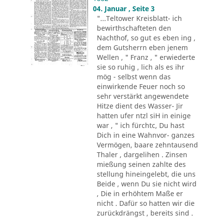
04. Januar , Seite 3
"...Teltower Kreisblatt- ich
bewirthschafteten den
Nachthof, so gut es eben ing ,
dem Gutsherrn eben jenem
Wellen , " Franz , " erwiederte
sie so ruhig , lich als es ihr
mög - selbst wenn das
einwirkende Feuer noch so
sehr verstärkt angewendete
Hitze dient des Wasser- Jir
hatten ufer ntzl siH in einige
war , " ich fürchtc, Du hast
Dich in eine Wahnvor- ganzes
Vermögen, baare zehntausend
Thaler , dargelihen . Zinsen
mießung seinen zahlte des
stellung hineingelebt, die uns
Beide , wenn Du sie nicht wird
, Die in erhöhtem Maße er
nicht . Dafür so hatten wir die
zurückdrängst , bereits sind .