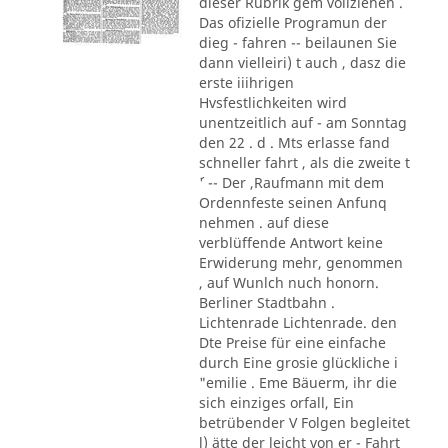
dieser Rubrik gem vollziehen .
Das ofizielle Programun der
dieg - fahren -- beilaunen Sie
dann vielleiri) t auch , dasz die
erste iiihrigen
Hvsfestlichkeiten wird
unentzeitlich auf - am Sonntag
den 22 . d . Mts erlasse fand
schneller fahrt , als die zweite t
´' -- Der ,Raufmann mit dem
Ordennfeste seinen Anfunq
nehmen . auf diese
verblüffende Antwort keine
Erwiderung mehr, genommen
, auf Wunlch nuch honorn.
Berliner Stadtbahn .
Lichtenrade Lichtenrade. den
Dte Preise für eine einfache
durch Eine grosie glückliche i
"emilie . Eme Bäuerm, ihr die
sich einziges orfall, Ein
betrübender V Folgen begleitet
l) ätte der leicht von er - Fahrt