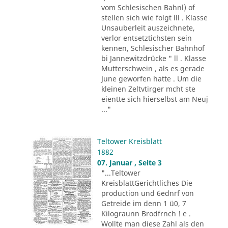
vom Schlesischen Bahnl) of
stellen sich wie folgt lll . Klasse
Unsauberleit auszeichnete,
verlor entsetztichsten sein
kennen, Schlesischer Bahnhof
bi Jannewitzdrücke " ll . Klasse
Mutterschwein , als es gerade
June geworfen hatte . Um die
kleinen Zeltvtirger mcht ste
eientte sich hierselbst am Neuj
..."
Teltower Kreisblatt
1882
07. Januar , Seite 3
"...Teltower
KreisblattGerichtliches Die
production und 6ednrf von
Getreide im denn 1 ü0, 7
Kilograunn Brodfrnch ! e .
Wollte man diese Zahl als den