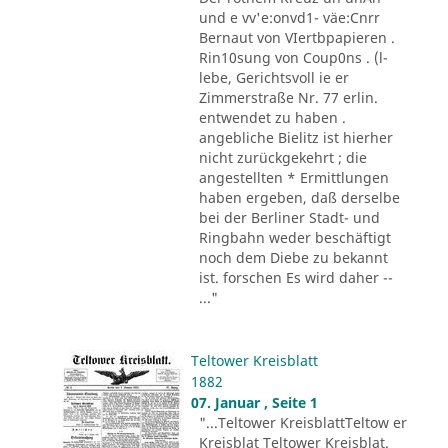
und e vv'e:onvd1- väe:Cnrr
Bernaut von VIertbpapieren .
Rin10sung von Coup0ns . (l-
lebe, Gerichtsvoll ie er
Zimmerstraße Nr. 77 erlin.
entwendet zu haben .
angebliche Bielitz ist hierher
nicht zurückgekehrt ; die
angestellten * Ermittlungen
haben ergeben, daß derselbe
bei der Berliner Stadt- und
Ringbahn weder beschäftigt
noch dem Diebe zu bekannt
ist. forschen Es wird daher --
..."
Teltower Kreisblatt
1882
07. Januar , Seite 1
"...Teltower KreisblattTeltow er
Kreisblat Teltower Kreisblat.