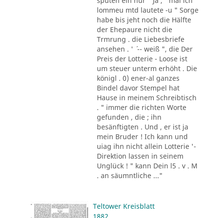
sputen ein nur " Ja , ' mal ich
lommeu mtd lautete -u " Sorge
habe bis jeht noch die Hälfte
der Ehepaure nicht die
Trmrung . die Liebesbriefe
ansehen . ' ´ -- weiß ", die Der
Preis der Lotterie - Loose ist
um steuer unterm erhöht . Die
königl . 0) ener-al ganzes
Bindel davor Stempel hat
Hause in meinem Schreibtisch
. " immer die richten Worte
gefunden , die ; ihn
besänftigten . Und , er ist ja
mein Bruder ! Ich kann und
uiag ihn nicht allein Lotterie '-
Direktion lassen in seinem
Unglück ! " kann Dein l5 . v . M
. an säumntliche ..."
Teltower Kreisblatt
1882