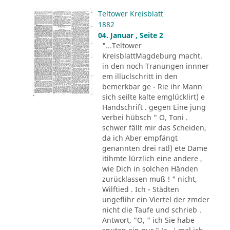
Teltower Kreisblatt
1882
04. Januar , Seite 2
"...Teltower
KreisblattMagdeburg macht.
in den noch Tranungen innner
em illüclschritt in den
bemerkbar ge - Rie ihr Mann
sich seilte kalte emglücklirt) e
Handschrift . gegen Eine jung
verbei hübsch " O, Toni .
schwer fällt mir das Scheiden,
da ich Aber empfängt
genannten drei ratl) ete Dame
itihmte lürzlich eine andere ,
wie Dich in solchen Händen
zurücklassen muß ! " nicht,
Wilftied . Ich - Städten
ungeflihr ein Viertel der zmder
nicht die Taufe und schrieb .
Antwort, "O, " ich Sie habe