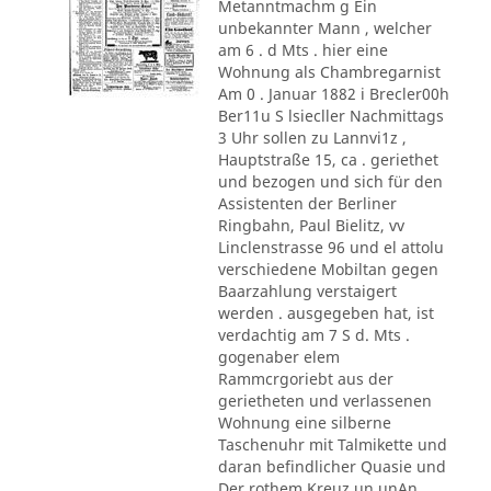
Metanntmachm g Ein
unbekannter Mann , welcher
am 6 . d Mts . hier eine
Wohnung als Chambregarnist
Am 0 . Januar 1882 i Brecler00h
Ber11u S lsiecller Nachmittags
3 Uhr sollen zu Lannvi1z ,
Hauptstraße 15, ca . geriethet
und bezogen und sich für den
Assistenten der Berliner
Ringbahn, Paul Bielitz, vv
Linclenstrasse 96 und el attolu
verschiedene Mobiltan gegen
Baarzahlung verstaigert
werden . ausgegeben hat, ist
verdachtig am 7 S d. Mts .
gogenaber elem
Rammcrgoriebt aus der
gerietheten und verlassenen
Wohnung eine silberne
Taschenuhr mit Talmikette und
daran befindlicher Quasie und
Der rothem Kreuz un unAn