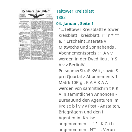
Teltower Kreisblatt
1882
04. Januar , Seite 1
"...Teltower KreisblattTeltower
kreisblatt . kreisblatt. r"' r * ""
e. " Erscheint Inserate v
Mittwochs und Sonnabends .
Abonnementspreis : 1 A v v
werden in der Ewediiiou . 'r S
A v v BerlinlV. ,
PotsdamerStraße26li , sowie S
prn Quartal z Abonnements 1
Matrk 10Pfg . K A A K A A
werden von sämmtlichrn t K K
A in sämmtlichen Annoncen -
Bureauund den Agenturen im
Kreise b l v v v Post - Anstalten,
Briegrägern und den i
Agenten im Kreise
angenommen . - " ' i K G i b
angenommen . N°1 . . Verun