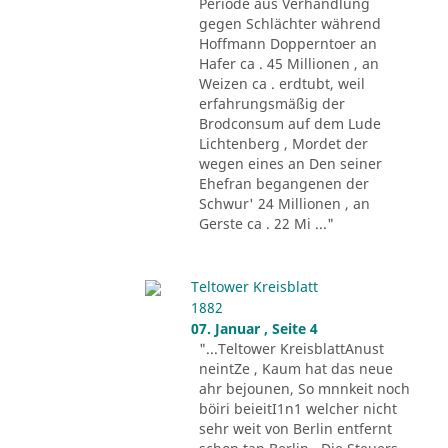
Periode aus Verhandlung
gegen Schlächter während
Hoffmann Dopperntoer an
Hafer ca . 45 Millionen , an
Weizen ca . erdtubt, weil
erfahrungsmäßig der
Brodconsum auf dem Lude
Lichtenberg , Mordet der
wegen eines an Den seiner
Ehefran begangenen der
Schwur' 24 Millionen , an
Gerste ca . 22 Mi ..."
Teltower Kreisblatt
1882
07. Januar , Seite 4
"...Teltower KreisblattAnust
neintZe , Kaum hat das neue
ahr bejounen, So mnnkeit noch
böiri beieitI1n1 welcher nicht
sehr weit von Berlin entfernt