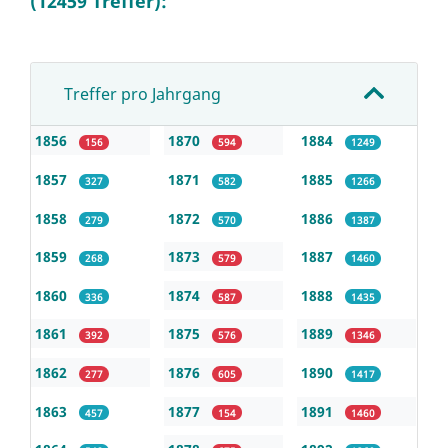
(12459 Treffer):
Treffer pro Jahrgang
1856
1870
1884
156
594
1249
1857
1871
1885
327
582
1266
1858
1872
1886
279
570
1387
1859
1873
1887
268
579
1460
1860
1874
1888
336
587
1435
1861
1875
1889
392
576
1346
1862
1876
1890
277
605
1417
1863
1877
1891
457
154
1460