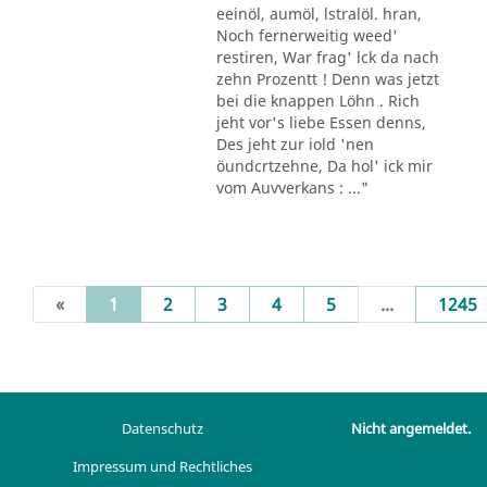
eeinöl, aumöl, lstralöl. hran,
Noch fernerweitig weed'
restiren, War frag' lck da nach
zehn Prozentt ! Denn was jetzt
bei die knappen Löhn . Rich
jeht vor's liebe Essen denns,
Des jeht zur iold 'nen
öundcrtzehne, Da hol' ick mir
vom Auvverkans : ..."
(current)
«
1
2
3
4
5
...
1245
Datenschutz
Nicht angemeldet.
Impressum und Rechtliches