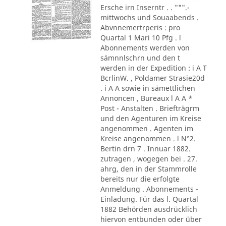
Ersche irn Inserntr . . """.-
mittwochs und Souaabends .
Abvnnemertrperis : pro
Quartal 1 Mari 10 Pfg . l
Abonnements werden von
sämnnlschrn und den t
werden in der Expedition : i A T
BcrlinW. , Poldamer Strasie20d
. i A A sowie in sämettlichen
Annoncen , Bureaux l A A *
Post - Anstalten . Briefträgrm
und den Agenturen im Kreise
angenommen . Agenten im
Kreise angenommen . l N°2.
Bertin drn 7 . Innuar 1882.
zutragen , wogegen bei . 27.
ahrg, den in der Stammrolle
bereits nur die erfolgte
Anmeldung . Abonnements -
Einladung. Für das l. Quartal
1882 Behörden ausdrücklich
hiervon entbunden oder über