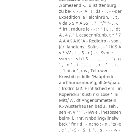
,Someaend.-... ü ist ttenburg
zu be- -. - ,- 'A i ! . :iä - : . - --der
Expedition ia ' aichinrün. ' , t .
v da S S * A SS : , " ' "/" "- . .-.
* irt . rndure ie - - :r " ) L : . 'dt
A . 4 /. ' i. ceaeennRunb. t * ' 7
A A AK A K 'A - Redigiro -- von .
Jär. landtens . Soür.- . - ' l K S A
v * vV - l. .. 5 - r ) - : , Svm e
ssm sr - s h1 S -- . ..-, -- . .- '/ -g
'-, : n '- . i - '.. '..- - , r. -.' : -. i .
-, 1 ni ar ' ,ras , Teltower
Kreisbitt isdidle 'Haüpt-edi
änrChurioenbue'g,nllße6/,iatc
' frödrn täß. Hrnt Sched ers : in
Köpericku 'Küsti nxr Löse ' ini
Mitt/ A . dt Angenommettein'
K.-Wusterhausen bedu . seh .
seh -r. v """ . -lvw e , inezossen
beim- l. ,rnr, Nnbdliwg/iinelw
btck ' fmHti ' - nchö : - n . 'ts -e
. e ' . '- S - . S . t. ". _ s . - - - -v -