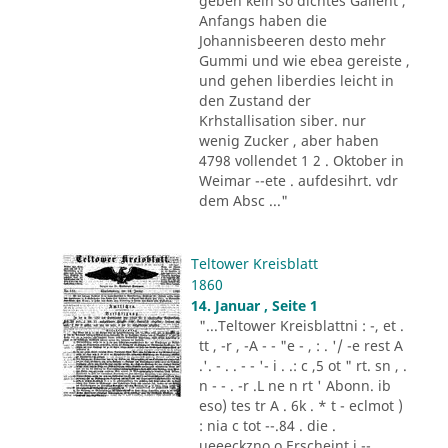
geben kein so dichtes Gallent ,
Anfangs haben die
Johannisbeeren desto mehr
Gummi und wie ebea gereiste ,
und gehen liberdies leicht in
den Zustand der
Krhstallisation siber. nur
wenig Zucker , aber haben
4798 vollendet 1 2 . Oktober in
Weimar --ete . aufdesihrt. vdr
dem Absc ..."
Teltower Kreisblatt
1860
14. Januar , Seite 1
"...Teltower Kreisblattni : -, et .
tt , -r , -A - - "e - , : . '/ -e rest A
.'. - . . - - '- i . .: c ,5 ot " rt. sn , .
n - - . -r .L ne n rt ' Abonn. ib
eso) tes tr A . 6k . * t - eclmot )
: nia c tot --.84 . die .
ueeeckzno o Erscheint j --