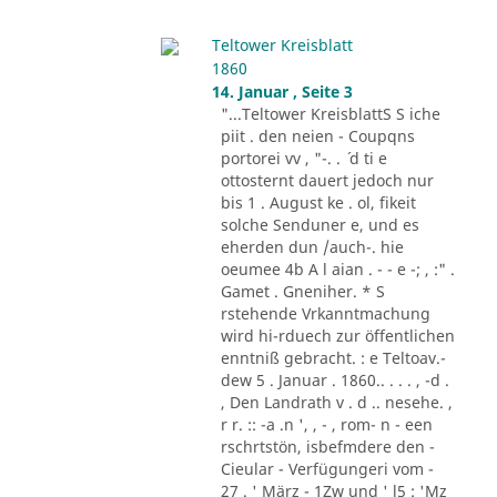
Teltower Kreisblatt
1860
14. Januar , Seite 3
"...Teltower KreisblattS S iche
piit . den neien - Coupqns
portorei vv , "-. . ´ d ti e
ottosternt dauert jedoch nur
bis 1 . August ke . ol, fikeit
solche Senduner e, und es
eherden dun /auch-. hie
oeumee 4b A l aian . - - e -; , :" .
Gamet . Gneniher. * S
rstehende Vrkanntmachung
wird hi-rduech zur öffentlichen
enntniß gebracht. : e Teltoav.-
dew 5 . Januar . 1860.. . . . , -d .
, Den Landrath v . d .. nesehe. ,
r r. :: -a .n ', , - , rom- n - een
rschrtstön, isbefmdere den -
Cieular - Verfügungeri vom -
27 . ' März - 1Zw und ' l5 : 'Mz