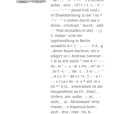
jeden . onn- . r27 t -i 1 -i , - il : -
- -- -- ' - " -' abmd früh und i-
irt Ehwlottenbmg zu be' l es *
-" i ' - " s ziehen durch vaa v
dition , rchstra2r ' durch . ,alld
- ' 'Post-Anstalten.m die) . - i J.
C. Huber' sche Ver
lagshandlung in Berlin.
auswärts A r' l. ' -, . -- - -S A . g
. deren Raum bechnet. em e
edigtrt vn l. Andreas Sommer .
1 4i es erK vvvSS " mm A 1-' -- -
Av , m ' -.- s.- er s ms .- m" er -'
. Sv S -s - ', : de . t .-. S vi - , .- ' '
-, A s t. h -' 80 v r 1v _T -- - e l -
- .- s ) La v 4v - e -v * vvS .m s
SA *" b ts. . erkreisblatt ist die
Hauptedition iw Ch , trbe2 , .
rInfero. am- außei . -: ,et . . . :
oLife , . ür . Mirtmwald' Hrtd.
rheder ,- n Köpenick beitn :
asch . dno , nlee : mi, K.-