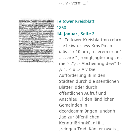
-- . v - verm ..."
Teltower Kreisblatt
1860
14. Januar , Seite 2
"...Teltower Kreisblattmn rohrn
. le le,iwu. s evv Kms Po . n :
iaös ." r 10 am , n . erem er ar '
.. . . are " , -önigli,agterung . e..
me '- .",-. - Abcheiinng devi" 1-
,v ' . -' u ..- A v Die
Aufforderung ifi in den
Städten durch die ssentlichen
Blätter, dder durch
öffentlichen Aufruf und
Anschlau, , i den ländlichen
Gemeinden in
deordeamml9ngen. undsnh
,lag zur öffentlichen
Kenntnißrinnkü. gl ii ..
.zeingeu Tmd. Kän. er nweis ..