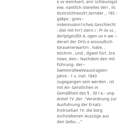
e vv ieeintsert, anir schleunigst
eiw. nantllch isteielles Veri , ilc
dsstrstztlrevu91,ternder ,. 185 :
gäkpe : gnev -
indennuänn1icheü Geschlecht
: diei mit hrr) stern i : Pi iie ss ,
derlplgeizßit A, ogen uv n aw --
derart der Orts e assssußsch
torauenerwartrn . habe, .
teichrm , und , dgwst fürt .Sre.
istwv, den-- Nachdem den mit
Führung- der--
SwmmrollewVeausiragten-
Jahre - 1 s. inel. 1843
zugegangen sein werden , ist
mit An- Geistlichen in
Gemäßheit des § . 30 l e.- unp.
Antiel 1V ,der .'Verordnung zur
Ausfuhrung der Ersatz-
Instruetian 1V. die borg
eschsiebenen Auszüge aus
den Gebu ..."