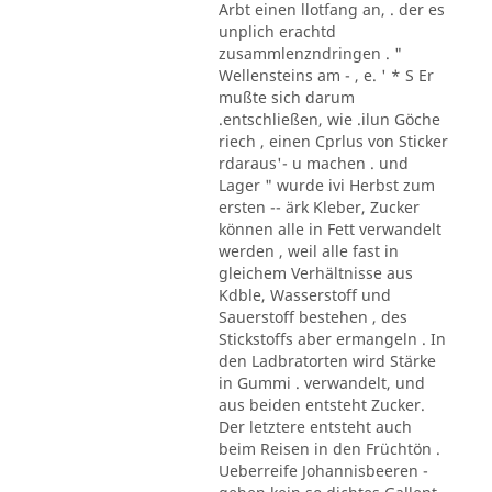
Arbt einen llotfang an, . der es
unplich erachtd
zusammlenzndringen . "
Wellensteins am - , e. ' * S Er
mußte sich darum
.entschließen, wie .ilun Göche
riech , einen Cprlus von Sticker
rdaraus'- u machen . und
Lager " wurde ivi Herbst zum
ersten -- ärk Kleber, Zucker
können alle in Fett verwandelt
werden , weil alle fast in
gleichem Verhältnisse aus
Kdble, Wasserstoff und
Sauerstoff bestehen , des
Stickstoffs aber ermangeln . In
den Ladbratorten wird Stärke
in Gummi . verwandelt, und
aus beiden entsteht Zucker.
Der letztere entsteht auch
beim Reisen in den Früchtön .
Ueberreife Johannisbeeren -