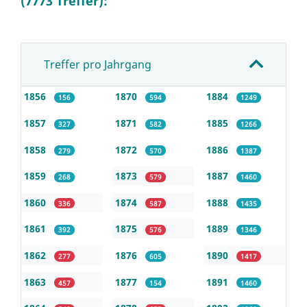
(7773 Treffer):
Treffer pro Jahrgang
1856
1870
1884
156
594
1249
1857
1871
1885
327
582
1266
1858
1872
1886
279
570
1387
1859
1873
1887
268
579
1460
1860
1874
1888
336
587
1435
1861
1875
1889
392
576
1346
1862
1876
1890
277
605
1417
1863
1877
1891
457
154
1460