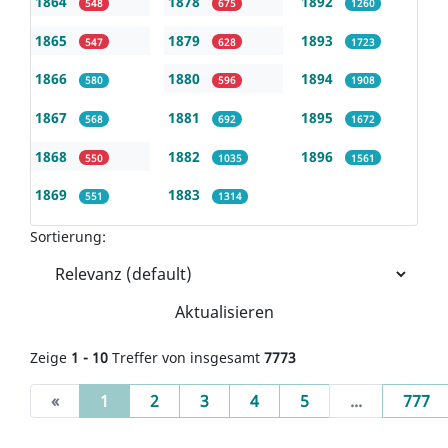
1864
1878
1892
548
675
1260
1865
1879
1893
547
628
1723
1866
1880
1894
580
596
1908
1867
1881
1895
568
692
1672
1868
1882
1896
550
1035
1561
1869
1883
551
1314
Sortierung:
Aktualisieren
Zeige
1 - 10
Treffer von insgesamt
7773
(current)
«
1
2
3
4
5
...
777