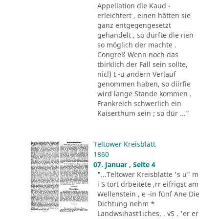
Appellation die Kaud -
erleichtert , einen hätten sie
ganz entgegengesetzt
gehandelt , so dürfte die nen
so möglich der machte .
Congreß Wenn noch das
tbirklich der Fall sein sollte,
nicl) t -u andern Verlauf
genommen haben, so diirfie
wird lange Stande kommen .
Frankreich schwerlich ein
Kaiserthum sein ; so dür ..."
Teltower Kreisblatt
1860
07. Januar , Seite 4
"...Teltower Kreisblatte 's u" m
i S tort drbeitete ,rr eifrigst am
Wellenstein , e -in fünf Ane Die
Dichtung nehm *
Landwsihast1iches. . vS . 'er er