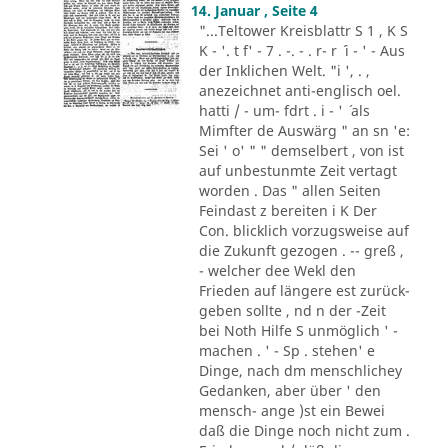
14. Januar , Seite 4
"...Teltower Kreisblattr S 1 , K S
K - '. t f' - 7 . -. - . r- r ´ i - ' - Aus
der Inklichen Welt. "i ', . ,
anezeichnet anti-englisch oel.
hatti / - um- fdrt . i - ' ´ als
Mimfter de Auswärg " an sn 'e:
Sei ' o' " " demselbert , von ist
auf unbestunmte Zeit vertagt
worden . Das " allen Seiten
Feindast z bereiten i K Der
Con. blicklich vorzugsweise auf
die Zukunft gezogen . -- greß ,
- welcher dee Wekl den
Frieden auf längere est zurück-
geben sollte , nd n der -Zeit
bei Noth Hilfe S unmöglich ' -
machen . ' - Sp . stehen' e
Dinge, nach dm menschlichey
Gedanken, aber über ' den
mensch- ange )st ein Bewei
daß die Dinge noch nicht zum .