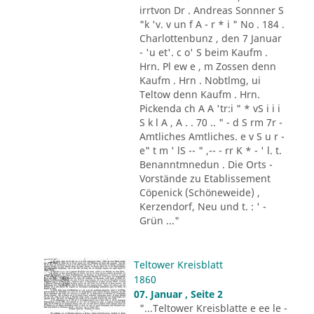
irrtvon Dr . Andreas Sonnner S
"k 'v. v un f A - r * i " No . 184 .
Charlottenbunz , den 7 Januar
- 'u et'. c o' S beim Kaufm .
Hrn. Pl ew e , m Zossen denn
Kaufm . Hrn . Nobtlmg, ui
Teltow denn Kaufm . Hrn.
Pickenda ch A A 'tr:i " * vS i i i
S k l A , A . . 70 .. " - d S rm 7r -
Amtliches Amtliches. e v S u r -
e" t m ' lS -- " ,-- - rr K * - ' l. t.
Benanntmnedun . Die Orts -
Vorstände zu Etablissement
Cöpenick (Schöneweide) ,
Kerzendorf, Neu und t. : ' -
Grün ..."
Teltower Kreisblatt
1860
07. Januar , Seite 2
"...Teltower Kreisblatte e ee le -