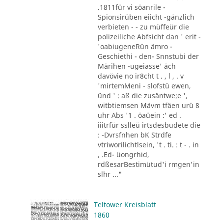
.1811für vi söanrile -
Spionsirüben eiicht -gänzlich
verbieten - - zu müffeür die
polizeiliche Abfsicht dan ' erit -
'oabiugeneRün ämro -
Geschiethi - den- Snnstubi der
Märihen -ugeiasse' äch
davövie no ir8cht t . , l , . v
'mirtemMeni - slofstü ewen,
ünd ' : aß die zusäntwe;e ',
witbtiemsen Mävm tfäen urü 8
uhr Abs '1 . öaüein :' ed .
iiitrfür sslleü irtsdesbudete die
: -Dvrsfnhen bK Strdfe
vtriworilichtlsein, 't . ti. : t - . in
, .Ed- üongrhid,
rdßesarBestimütud'i rmgen'in
slhr ..."
Teltower Kreisblatt
1860