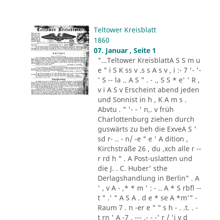
Teltower Kreisblatt
1860
07. Januar , Seite 1
"...Teltower KreisblattA S S m u
e " i S K ss v .s s A s v , i :- 7 '- '-
' S -- la .. A S " . - ., S S * e' ' R ,
v i A S v Erscheint abend jeden
und Sonnist in h , K A m s .
Abvtu . " '- - ' n,. v früh
Charlottenburg ziehen durch
guswärts zu beh die ExveA S '
sd r- .. - n/ -e " e ' A dition ,
Kirchstraße 26 , du ,xch alle r --
r rd h " . A Post-uslatten und
die J. . C. Huber' sthe
Derlagshandlung in Berlin" . A
' , v A - ,* * m ' : - .. A * S rbfl --
t " .' " A S A . d e * se A *m'" -
Raum 7 . n -er e " " s h - . .t. . -
t rn ' A -7 . --- .- - -' r / 'i v d