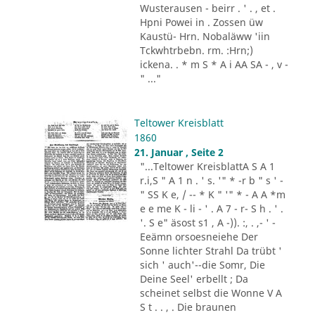
Wusterausen - beirr . ' . , et .
Hpni Powei in . Zossen üw
Kaustü- Hrn. Nobaläww 'iin
Tckwhtrbebn. rm. :Hrn;)
ickena. . * m S * A i AA SA - , v -
" ..."
Teltower Kreisblatt
1860
21. Januar , Seite 2
"...Teltower KreisblattA S A 1
r.i,S " A 1 n . ' s. '" * -r b " s ' -
" SS K e, / -- * K " '" * - A A *m
e e me K - li - ' . A 7 - r- S h . ' .
'. S e" äsost s1 , A -)). :, . ,- ' -
Eeämn orsoesneiehe Der
Sonne lichter Strahl Da trübt '
sich ' auch'--die Somr, Die
Deine Seel' erbellt ; Da
scheinet selbst die Wonne V A
S t . . , . Die braunen