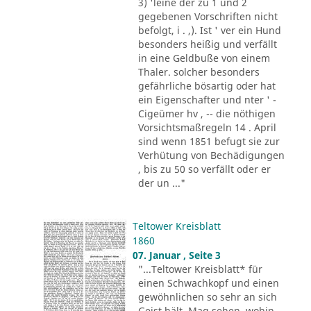
3) 'leine der zu 1 und 2
gegebenen Vorschriften nicht
befolgt, i . ,). Ist ' ver ein Hund
besonders heißig und verfällt
in eine Geldbuße von einem
Thaler. solcher besonders
gefährliche bösartig oder hat
ein Eigenschafter und nter ' -
Cigeümer hv , -- die nöthigen
Vorsichtsmaßregeln 14 . April
sind wenn 1851 befugt sie zur
Verhütung von Bechädigungen
, bis zu 50 so verfällt oder er
der un ..."
Teltower Kreisblatt
1860
07. Januar , Seite 3
"...Teltower Kreisblatt* für
einen Schwachkopf und einen
gewöhnlichen so sehr an sich
Geist hält, Mag sehen, wohin