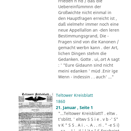
Frieden n nd / däß die
Uebereinfümmnn der
Großwichte nicht einmal in
den Hauptfragen erreicht ist ,
daß vielmehr immer noch eine
neue Appellallon an -den leren
Bestimmungsgrand, Die -
Fragen sind von die Kanonen /
gemacht werbn kann . der Art,
lichen Dingen stehm die
Gedanken. Gotte . ui,.ort A sagt
: ' "Eure Gidaunn sind nicht
meini edanken ' müd .Enir ige
Wenn - indessin . . auch' ..."
Teltower Kreisblatt
1860
21. Januar , Seite 1
"...Teltower KreisblattT . eltw .
t'sblitt. ' eltwv S S i e . v b -' S"
v K " S S . A i . -. A . . ri . " -e S i)
- sa - . l ' . il ' l 't r " S Erscheint