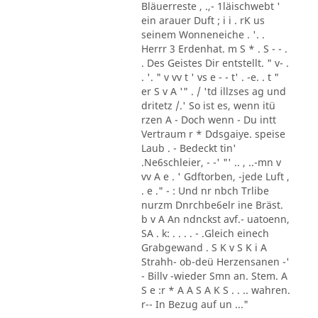
Bläuerreste , .,- 1läischwebt '
ein arauer Duft ; i i . rK us
seinem Wonneneiche . '. .
Herrr 3 Erdenhat. m S * . S - - .
. Des Geistes Dir entstellt. " v- .
. '. " v vv t ' vs e - - t' . -e. . t "
er S v A '" . / 'td illzses ag und
dritetz /.' So ist es, wenn itü
rzen A - Doch wenn - Du intt
Vertraum r * Ddsgaiye. speise
Laub . - Bedeckt tin'
.Ne6schleier, - -' "' .. , ..-mn v
vv A e . ' Gdftorben, -jede Luft ,
. e ." - : Und nr nbch Trlibe
nurzm Dnrchbe6elr ine Bräst.
b v A An ndnckst avf.- uatoenn,
SA . k: . . . . - .Gleich einech
Grabgewand . S K v S K i A
Strahh- ob-deü Herzensanen -'
- Billv -wieder Smn an. Stem. A
S e :r * A A S A K S . . .. wahren.
r-- In Bezug auf un ..."