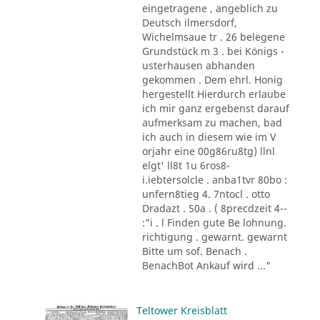
eingetragene , angeblich zu
Deutsch ilmersdorf,
Wichelmsaue tr . 26 belegene
Grundstück m 3 . bei Königs -
usterhausen abhanden
gekommen . Dem ehrl. Honig
hergestellt Hierdurch erlaube
ich mir ganz ergebenst darauf
aufmerksam zu machen, bad
ich auch in diesem wie im V
orjahr eine 00g86ru8tg) llnl
elgt' ll8t 1u 6ros8-
i.iebtersolcle . anba1tvr 80bo :
unfern8tieg 4. 7ntocl . otto
Dradazt . 50a . ( 8precdzeit 4--
:"i . l Finden gute Be lohnung.
richtigung . gewarnt. gewarnt
Bitte um sof. Benach .
BenachBot Ankauf wird ..."
Teltower Kreisblatt