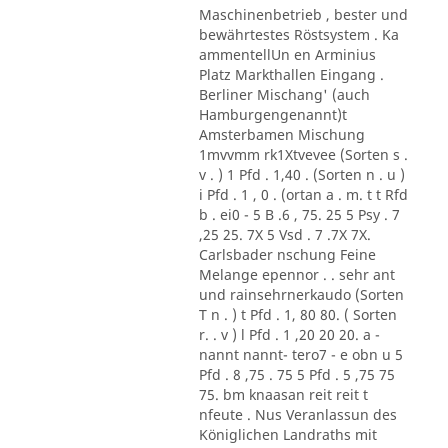
Maschinenbetrieb , bester und
bewährtestes Röstsystem . Ka
ammentellUn en Arminius
Platz Markthallen Eingang .
Berliner Mischang' (auch
Hamburgengenannt)t
Amsterbamen Mischung
1mvvmm rk1Xtvevee (Sorten s .
v . ) 1 Pfd . 1,40 . (Sorten n . u )
i Pfd . 1 , 0 . (ortan a . m. t t Rfd
b . ei0 - 5 B .6 , 75. 25 5 Psy . 7
,25 25. 7X 5 Vsd . 7 .7X 7X.
Carlsbader nschung Feine
Melange epennor . . sehr ant
und rainsehrnerkaudo (Sorten
T n . ) t Pfd . 1, 80 80. ( Sorten
r. . v ) l Pfd . 1 ,20 20 20. a -
nannt nannt- tero7 - e obn u 5
Pfd . 8 ,75 . 75 5 Pfd . 5 ,75 75
75. bm knaasan reit reit t
nfeute . Nus Veranlassun des
Königlichen Landraths mit