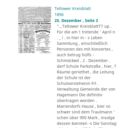
Teltower Kreisblatt
1896
25. Dezember , Seite 3
"...Teltower KreisblattT7 up .
Für die am 1 tretende ' April n
. _ i . in hier in - s Leben
Sammlung , einschließlich
Personen des mit Konzertes ,
auch betrug hülfs -
Schmöckwil , 2 . Dezember .
derf Schule Parkstraße , hier, 7
Räume geriethet , die Leitung
der Schule ist der
Schulvorstehenin Frl .
Verwaltung Gemeinde der von
Hagemann Die definitiv
übertragen worden .
Mariendorfs Hause , bier so
schwer sind dem Trautmann '
schen über 9ll0 Mark , insolge
dessen konnten -s Die Sonntag