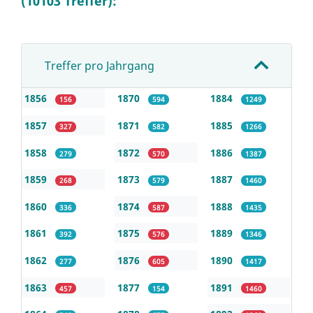
(10103 Treffer):
Treffer pro Jahrgang
1856
1870
1884
156
594
1249
1857
1871
1885
327
582
1266
1858
1872
1886
279
570
1387
1859
1873
1887
268
579
1460
1860
1874
1888
336
587
1435
1861
1875
1889
392
576
1346
1862
1876
1890
277
605
1417
1863
1877
1891
457
154
1460