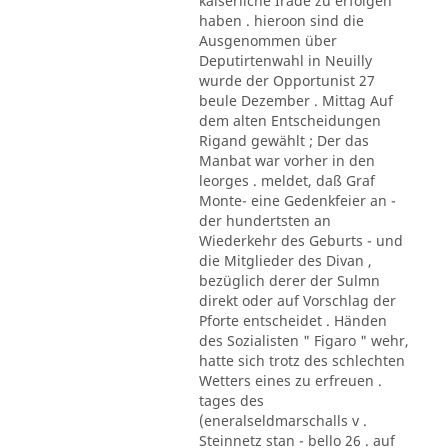
kaiserliche Irade zu erfolgen
haben . hieroon sind die
Ausgenommen über
Deputirtenwahl in Neuilly
wurde der Opportunist 27
beule Dezember . Mittag Auf
dem alten Entscheidungen
Rigand gewählt ; Der das
Manbat war vorher in den
leorges . meldet, daß Graf
Monte- eine Gedenkfeier an -
der hundertsten an
Wiederkehr des Geburts - und
die Mitglieder des Divan ,
bezüglich derer der Sulmn
direkt oder auf Vorschlag der
Pforte entscheidet . Händen
des Sozialisten " Figaro " wehr,
hatte sich trotz des schlechten
Wetters eines zu erfreuen .
tages des
(eneralseldmarschalls v .
Steinnetz stan - bello 26 . auf