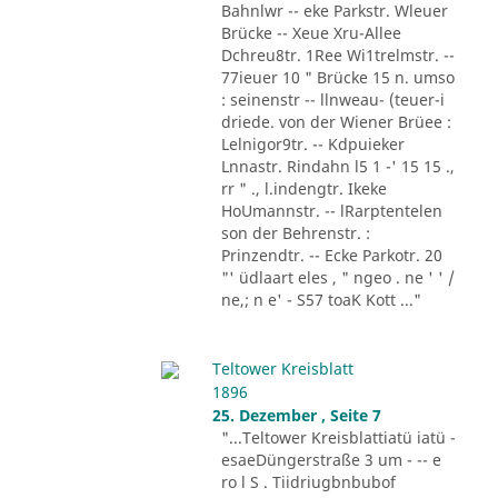
Bahnlwr -- eke Parkstr. Wleuer
Brücke -- Xeue Xru-Allee
Dchreu8tr. 1Ree Wi1trelmstr. --
77ieuer 10 " Brücke 15 n. umso
: seinenstr -- llnweau- (teuer-i
driede. von der Wiener Brüee :
Lelnigor9tr. -- Kdpuieker
Lnnastr. Rindahn l5 1 -' 15 15 .,
rr " ., l.indengtr. Ikeke
HoUmannstr. -- lRarptentelen
son der Behrenstr. :
Prinzendtr. -- Ecke Parkotr. 20
"' üdlaart eles , " ngeo . ne ' ' /
ne,; n e' - S57 toaK Kott ..."
Teltower Kreisblatt
1896
25. Dezember , Seite 7
"...Teltower Kreisblattiatü iatü -
esaeDüngerstraße 3 um - -- e
ro l S . Tiidriugbnbubof