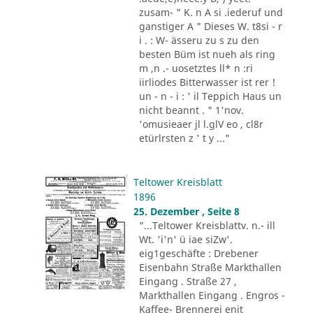
zusam- " K. n A si .iederuf und
ganstiger A " Dieses W. t8si - r
i . : W- ässeru zu s zu den
besten Büm ist nueh als ring
m ,n .- uosetztes ll* n :ri
iirliodes Bitterwasser ist rer !
un - n - i : ' il Teppich Haus un
nicht beannt . " 1'nov.
'omusieaer jl l.glV eo , cl8r
etürlrsten z ' t y ..."
Teltower Kreisblatt
1896
25. Dezember , Seite 8
"...Teltower Kreisblattv. n.- ill
Wt. 'i'n' ü iae siZw'.
eig1geschäfte : Drebener
Eisenbahn Straße Markthallen
Eingang . Straße 27 ,
Markthallen Eingang . Engros -
Kaffee- Brennerei enit