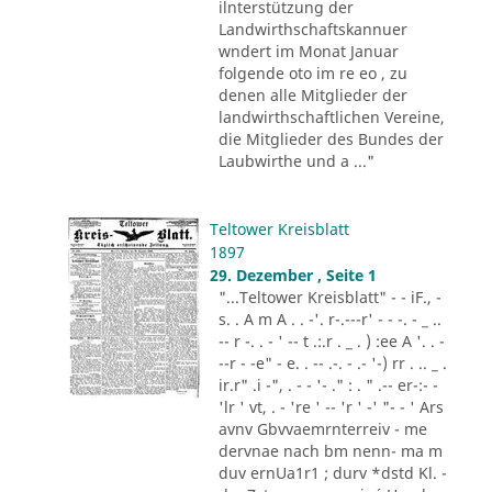
ilnterstützung der
Landwirthschaftskannuer
wndert im Monat Januar
folgende oto im re eo , zu
denen alle Mitglieder der
landwirthschaftlichen Vereine,
die Mitglieder des Bundes der
Laubwirthe und a ..."
Teltower Kreisblatt
1897
29. Dezember , Seite 1
"...Teltower Kreisblatt" - - iF., -
s. . A m A . . -'. r-.---r' - - -. - _ ..
-- r -. . - ' -- t .:.r . _ . ) :ee A '. . -
--r - -e" - e. . -- .-. - .- '-) rr . .. _ .
ir.r" .i -", . - - '- ." : . " .-- er-:- -
'lr ' vt, . - 're ' -- 'r ' -' "- - ' Ars
avnv Gbvvaemrnterreiv - me
dervnae nach bm nenn- ma m
duv ernUa1r1 ; durv *dstd Kl. -