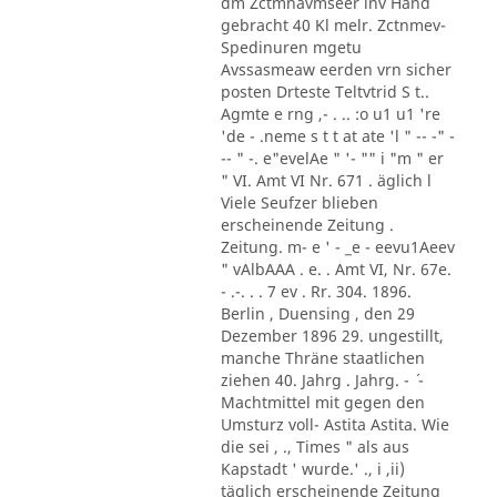
dm Zctmnavmseer in´v Hand
gebracht 40 Kl melr. Zctnmev-
Spedinuren mgetu
Avssasmeaw eerden vrn sicher
posten Drteste Teltvtrid S t..
Agmte e rng ,- . .. :o u1 u1 're
'de - .neme s t t at ate 'l " -- -" -
-- " -. e"evelAe " '- "" i "m " er
" VI. Amt VI Nr. 671 . äglich l
Viele Seufzer blieben
erscheinende Zeitung .
Zeitung. m- e ' - _e - eevu1Aeev
" vAlbAAA . e. . Amt VI, Nr. 67e.
- .-. . . 7 ev . Rr. 304. 1896.
Berlin , Duensing , den 29
Dezember 1896 29. ungestillt,
manche Thräne staatlichen
ziehen 40. Jahrg . Jahrg. - ´ -
Machtmittel mit gegen den
Umsturz voll- Astita Astita. Wie
die sei , ., Times " als aus
Kapstadt ' wurde.' ., i ,ii)
täglich erscheinende Zeitung