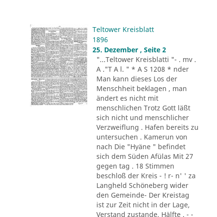
Teltower Kreisblatt
1896
25. Dezember , Seite 2
"...Teltower Kreisblatti "- . mv .
A ."T A l. " * A S 1208 * nder
Man kann dieses Los der
Menschheit beklagen , man
ändert es nicht mit
menschlichen Trotz Gott läßt
sich nicht und menschlicher
Verzweiflung . Hafen bereits zu
untersuchen . Kamerun von
nach Die "Hyäne " befindet
sich dem Süden Afülas Mit 27
gegen tag . 18 Stimmen
beschloß der Kreis - ! r- n' ' za
Langheld Schöneberg wider
den Gemeinde- Der Kreistag
ist zur Zeit nicht in der Lage,
Verstand zustande, Hälfte . - -