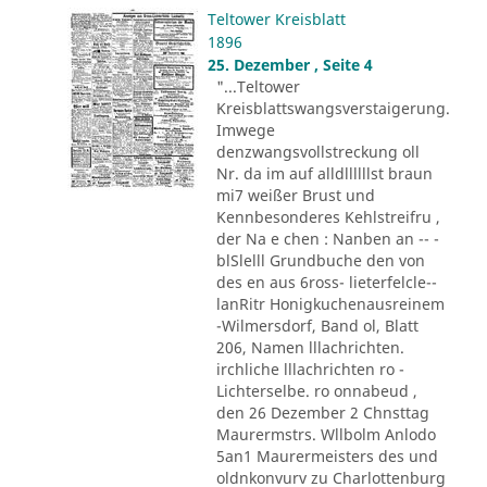
Teltower Kreisblatt
1896
25. Dezember , Seite 4
"...Teltower
Kreisblattswangsverstaigerung.
Imwege
denzwangsvollstreckung oll
Nr. da im auf alldllllllst braun
mi7 weißer Brust und
Kennbesonderes Kehlstreifru ,
der Na e chen : Nanben an -- -
blSlelll Grundbuche den von
des en aus 6ross- lieterfelcle--
lanRitr Honigkuchenausreinem
-Wilmersdorf, Band ol, Blatt
206, Namen lllachrichten.
irchliche lllachrichten ro -
Lichterselbe. ro onnabeud ,
den 26 Dezember 2 Chnsttag
Maurermstrs. Wllbolm Anlodo
5an1 Maurermeisters des und
oldnkonvurv zu Charlottenburg