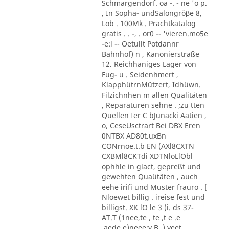
Schmargendorf. oa -. - ne 'o p.
, In Sopha- undSalongröβe 8,
Lob . 100Mk . Prachtkatalog
gratis . . -, . or0 -- 'vieren.mo5e
-e:l -- Oetullt Potdannr
Bahnhof) n , Kanonierstraße
12. Reichhaniges Lager von
Fug- u . Seidenhmert ,
KlapphütrnMützert, Idhüwn.
Filzichnhen m allen Qualitäten
, Reparaturen sehne . ;zu tten
Quellen Ier C bJunacki Aatien ,
o, CeseUsctrart Bei DBX Eren
0NTBX AD80t.uxBn
CONrnoe.t.b EN (AXl8CXTN
CXBMl8CKTdi XDTNloLlObl
ophhle in glact, gepreßt und
gewehten Quaütäten , auch
eehe irifi und Muster frauro . [
Nloewet billig . ireise fest und
billigst. XK lO le 3 )i. ds 37-
AT.T (1nee,te , te ,t e .e
.aede,e)neee:y B, ) yeet.