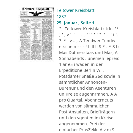
Teltower Kreisblatt
1887
25. Januar , Seite 1
"...Teltower Kreisblattk k k - '/ '
) ' , v '- ' -' . ., '"" ' ' "- '..- ' i '. -
? .* . v .. ,-A Tendwer Tendw
erschein - - - ´- ll ll ll S * . * S b
Mas Dotmerstaas und Mas, A
Sonnabends . unemen :epreio
1 ar e5 i waden in der
Erpeditione Berlin W. ,
Potsdamer Snaße 26d sowie in
sämmtlicher Annoncen-
Burenur und den Aeenturen
un Kreise augennrmnen. A A
pro Quartal. Abonnerneuts
werden von sämmuichen
Post'Anstalten, Briefträgern
und den vgenten im Kreise
angenommen. Prei der
einfacher PrtwZekle A v m S