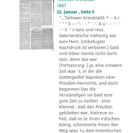
1887
22. Januar , Seite 5
"...Teltower KreisblattS * -- A r
' " " S --- "- - - " ' -' ´ A u - -- ' - '
--' S -' v tanz und reuz.
Vaterländische mählung von
eorv Hvrn. (Unbefugter
Nachdruck ist verboren.) Gold
und Silber tonnte nicht darin
sein, denn das war
(Fortsetzung .) Ja, eine schwere
Zeit wae 's, in der die
Gottesgeißel Napoleon über
Preußen herrschte, und doch
begannen Das die
Verständigen sie bald eine
gute Zeit zu heißen . eine
Kleinod , daß den Preußen
geblieben war, bietreue so
hell, daß es ür ihren irdischen
König, schimmerte ihnen den
Weg wies 1u dem himmlischen