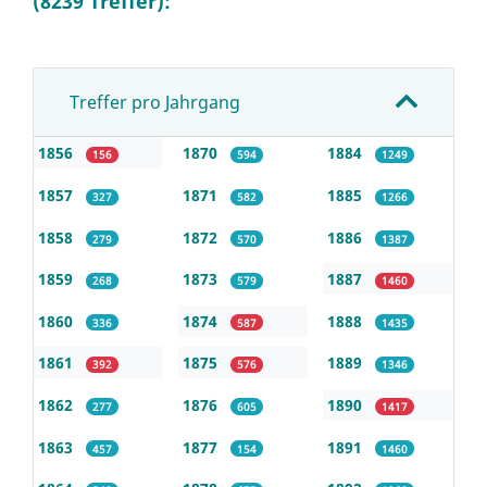
(8239 Treffer):
Treffer pro Jahrgang
1856
1870
1884
156
594
1249
1857
1871
1885
327
582
1266
1858
1872
1886
279
570
1387
1859
1873
1887
268
579
1460
1860
1874
1888
336
587
1435
1861
1875
1889
392
576
1346
1862
1876
1890
277
605
1417
1863
1877
1891
457
154
1460