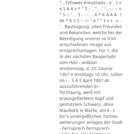
"...Teltower Kreisblatte . e - S v
e S A A v * " S :- . " . .' ' . - - -- v
" S -- ' . . S - - - . . A * K A A A . l
46 * K S S -- -r- ' e " " S v s . v -
' . Bautsagung. ullen Freunden
und Bekannten, welche bei der
Beerdigung unserer so früh
entschlafenen nträge aus
ernsprechanlagen. Für 1. die
in der nächsten Bauperiode
vom Holz - Anktion .
Amdienstag, d. 25. Zaunar
13b7 V ormittags 10 Uhr, sollen
im i .. S A S April 1887 ab
auszuführenden Er-
fitrzhaarig, weiß mit
braungeflecktem Kopf und
gestutztem Schwanz, ohne
Maulkorb ie Marke, am 6 . t
bo"v unvergeßlichen Tochter
weiterungen anlagea der Stadt
- Fernsprech Fernsprech-