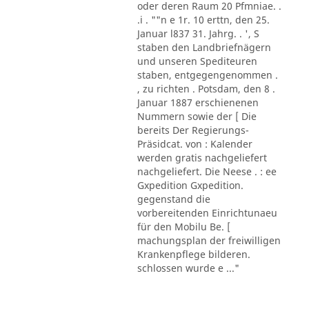
oder deren Raum 20 Pfmniae. .
.i . ""n e 1r. 10 erttn, den 25.
Januar l837 31. Jahrg. . ', S
staben den Landbriefnägern
und unseren Spediteuren
staben, entgegengenommen .
, zu richten . Potsdam, den 8 .
Januar 1887 erschienenen
Nummern sowie der [ Die
bereits Der Regierungs-
Präsidcat. von : Kalender
werden gratis nachgeliefert
nachgeliefert. Die Neese . : ee
Gxpedition Gxpedition.
gegenstand die
vorbereitenden Einrichtunaeu
für den Mobilu Be. [
machungsplan der freiwilligen
Krankenpflege bilderen.
schlossen wurde e ..."