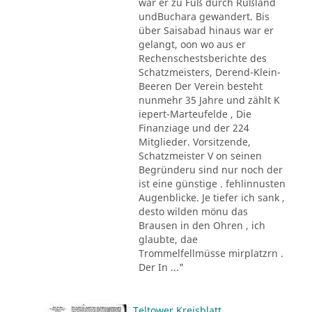
war er zu Fuß durch Rußland
undBuchara gewandert. Bis
über Saisabad hinaus war er
gelangt, oon wo aus er
Rechenschestsberichte des
Schatzmeisters, Derend-Klein-
Beeren Der Verein besteht
nunmehr 35 Jahre und zählt K
iepert-Marteufelde , Die
Finanziage und der 224
Mitglieder. Vorsitzende,
Schatzmeister V on seinen
Begründeru sind nur noch der
ist eine günstige . fehlinnusten
Augenblicke. Je tiefer ich sank ,
desto wilden mönu das
Brausen in den Ohren , ich
glaubte, dae
Trommelfellmüsse mirplatzrn .
Der In ..."
Teltower Kreisblatt