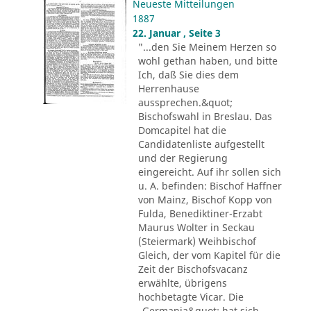
Neueste Mitteilungen
1887
22. Januar , Seite 3
"...den Sie Meinem Herzen so
wohl gethan haben, und bitte
Ich, daß Sie dies dem
Herrenhause
aussprechen.&quot;
Bischofswahl in Breslau. Das
Domcapitel hat die
Candidatenliste aufgestellt
und der Regierung
eingereicht. Auf ihr sollen sich
u. A. befinden: Bischof Haffner
von Mainz, Bischof Kopp von
Fulda, Benediktiner-Erzabt
Maurus Wolter in Seckau
(Steiermark) Weihbischof
Gleich, der vom Kapitel für die
Zeit der Bischofsvacanz
erwählte, übrigens
hochbetagte Vicar. Die
„Germania&quot; hat sich