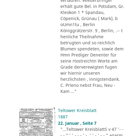
verlaufen. Wiederbringer
erhält gute Bel. in Potsdam, Gr.
Kleokon 1 * Spandau,
Cöpenick, Grünau ( Mark), b
oUmn1tu , Berlin
Königgrätzerstr. 9 , Berlin, .-- t
henliche Theilnahme
betrugten und so reichlich
Blumen spendeten, sowie dem
Hmn Prediger Denenter für
seine rtostreichtn Worte am
Grade derverewigten fugen
wir hiernir unseren
herzlichsten , innigstendank.
C. Prleno nebst Frau, Neu -
Kam ..."
Teltower Kreisblatt
1887
22. Januar , Seite 7
"...Teltower KreisblattS v 47 '- -
- - " ' ' - - - ' -. ' ' - ' -.-." agarm