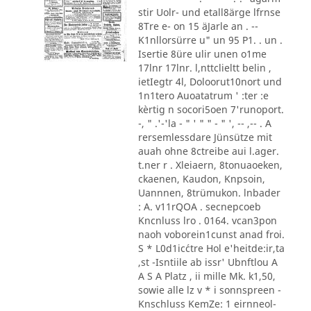
stir Uolr- und etall8ärge lfrnse
8Tre e- on 15 äJarle an . --
K1nllorsürre u" un 95 P1. . un .
Isertie 8üre ulir unen o1me
17lnr 17lnr. l,nttclieltt belin ,
ietIegtr 4l, Doloorut10nort und
1n1tero Auoatatrum ' :ter :e
kèrtig n socori5oen 7'runoport.
-, " .'-'la - " ' " " - " ', -- ,-- . A
rersemlessdare Jünsütze mit
auah ohne 8ctreibe aui l.ager.
t.ner r . Xleiaern, 8tonuaoeken,
ckaenen, Kaudon, Knpsoin,
Uannnen, 8trümukon. lnbader
: A. v11rQOA . secnepcoeb
Kncnluss lro . 0164. vcan3pon
naoh voborein1cunst anad froi.
S * L0d1ic´ctre Hol e'heitde:ir,ta
,st -Isntiile ab issr' Ubnftlou A
A S A Platz , ii mille Mk. k1,50,
sowie alle lz v * i sonnspreen -
Knschluss KemZe: 1 eirnneol-