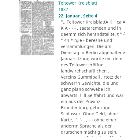
Teltower Kreisblatt
1887
22. Januar , Seite 4
"...Teltower KreisblattA K " ca A
K A - - - . saataremeen und ih
deemm sich herandstellte, t " ´-
" 44 * n,ie - beresne und
versammlungen. Die am
Dienstag in Berlin abgehaltene
Januarsitzung wurde mit dem
des Teltower eröffnet.
landwirehschaftlichen .
Vereins Gummiball , rtotz der
schwerrn Gewichte, die und
ganz piano schwebe ich
abwärts. !i ll Seiffahrt und war
ein aus der Provinz
Brandenburg geburtiger
Schlosser. Ohne Geld, ohne
Karte, .' .'- . , - - ohne einer
andernn Sprache als der
drurschen mächtig zu sein,