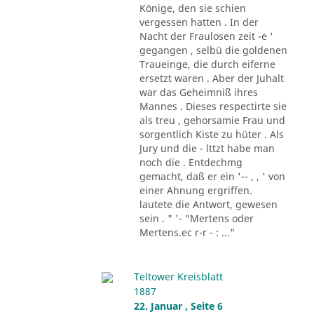
Könige, den sie schien
vergessen hatten . In der
Nacht der Fraulosen zeit -e '
gegangen , selbü die goldenen
Traueinge, die durch eiferne
ersetzt waren . Aber der Juhalt
war das Geheimniß ihres
Mannes . Dieses respectirte sie
als treu , gehorsamie Frau und
sorgentlich Kiste zu hüter . Als
Jury und die - lttzt habe man
noch die . Entdechmg
gemacht, daß er ein '-- , , ' von
einer Ahnung ergriffen.
lautete die Antwort, gewesen
sein . " '- "Mertens oder
Mertens.ec r-r - : ..."
Teltower Kreisblatt
1887
22. Januar , Seite 6