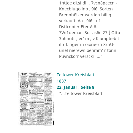
1nttee di.si dll , 7vcn8pcecn -
Knecblugo lno . 9l6. Sorten
Brennhölzer werden billig
verkauft. Aa . 9l6 . u1
Dsttrnnier Eter A 6.
7Vn1demar- 8u- as6e 27 [ Otto
3ohnutr , er1m , v K amptieblt
iltr l. nger in oione-rn 8rnU-
unel nierewn oenmm1r tonn
Puvnckorr versckri ..."
Teltower Kreisblatt
1887
22. Januar , Seite 8
"...Teltower Kreisblatt