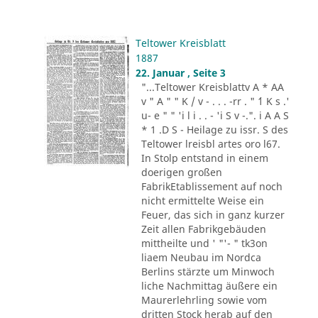
Teltower Kreisblatt
1887
22. Januar , Seite 3
"...Teltower Kreisblattv A * AA
v " A " " K / v - . . . -rr . " ´1 K s .'
u- e " " 'i l i . . - 'i S v -.". i A A S
* 1 .D S - Heilage zu issr. S des
Teltower lreisbl artes oro l67.
In Stolp entstand in einem
doerigen großen
FabrikEtablissement auf noch
nicht ermittelte Weise ein
Feuer, das sich in ganz kurzer
Zeit allen Fabrikgebäuden
mittheilte und ' "'- " tk3on
liaem Neubau im Nordca
Berlins stärzte um Minwoch
liche Nachmittag äußere ein
Maurerlehrling sowie vom
dritten Stock herab auf den