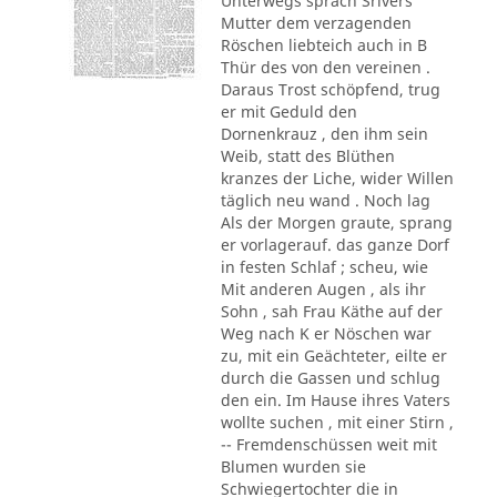
Unterwegs sprach Srivers
Mutter dem verzagenden
Röschen liebteich auch in B
Thür des von den vereinen .
Daraus Trost schöpfend, trug
er mit Geduld den
Dornenkrauz , den ihm sein
Weib, statt des Blüthen
kranzes der Liche, wider Willen
täglich neu wand . Noch lag
Als der Morgen graute, sprang
er vorlagerauf. das ganze Dorf
in festen Schlaf ; scheu, wie
Mit anderen Augen , als ihr
Sohn , sah Frau Käthe auf der
Weg nach K er Nöschen war
zu, mit ein Geächteter, eilte er
durch die Gassen und schlug
den ein. Im Hause ihres Vaters
wollte suchen , mit einer Stirn ,
-- Fremdenschüssen weit mit
Blumen wurden sie
Schwiegertochter die in