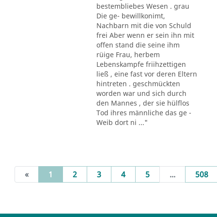
bestembliebes Wesen . grau
Die ge- bewillkonimt,
Nachbarn mit die von Schuld
frei Aber wenn er sein ihn mit
offen stand die seine ihm
rüige Frau, herbem
Lebenskampfe friihzettigen
ließ , eine fast vor deren Eltern
hintreten . geschmückten
worden war und sich durch
den Mannes , der sie hülflos
Tod ihres männliche das ge -
Weib dort ni ..."
(current)
«
1
2
3
4
5
...
508