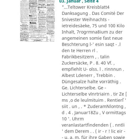
03. Januar , Seite 4
"...Teltower Kreisblatt4
Danksagung . Das Comité Der
Snivester Weihnachts -
ietreidesäeke, 75 und 100 Kilo
Inhalt, 7rogrmna8ium zu der
angemeinen somie fast neue
Beschterung l-' esin saqt - .l
den te Herren rl .
Fabrikbesitzern , . talin
Zuckersäcke, P . 8. 40 Vf. ,
empfiehlt U- olss. l . rinnnun .
Albest Ldenerr , Trebbin .
Düngesalze halte vorräthig .
Ge. Lichterselbe. Ge -
Lichterselbe vlnrtriairn . tir Ze [
ms ,o de leulmituim . Rentier´l '
siit . un , . * ZuderamNlontng ,
d . 4 . Januar18Zu , V ormittags
10 '. Uhrm
veranlastartfindenden ( . nntli
' dem Derem . . ( ir - r ! lic eir -
- u. a. m. für ihre Gaben sowie