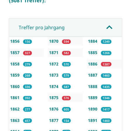
(5081 Treffer):
Treffer pro Jahrgang
1856
1870
1884
156
594
1249
1857
1871
1885
327
582
1266
1858
1872
1886
279
570
1387
1859
1873
1887
268
579
1460
1860
1874
1888
336
587
1435
1861
1875
1889
392
576
1346
1862
1876
1890
277
605
1417
1863
1877
1891
457
154
1460