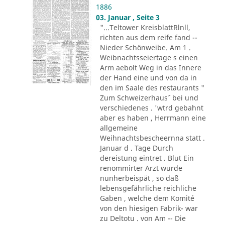
1886
03. Januar , Seite 3
"...Teltower KreisblattRlnll,
richten aus dem reife fand --
Nieder Schönweibe. Am 1 .
Weibnachtsseiertage s einen
Arm aebolt Weg in das Innere
der Hand eine und von da in
den im Saale des restaurants "
Zum Schweizerhaus´' bei und
verschiedenes . 'wtrd gebahnt
aber es haben , Herrmann eine
allgemeine
Weihnachtsbescheernna statt .
Januar d . Tage Durch
dereistung eintret . Blut Ein
renommirter Arzt wurde
nunherbeispät , so daß
lebensgefährliche reichliche
Gaben , welche dem Komité
von den hiesigen Fabrik- war
zu Deltotu . von Am -- Die