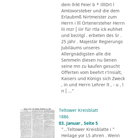
dem llrkt Feier b * illlDrt l
Amtovorsteber und die dem
Erlaubmß Nirtmeister zum
Herrn i lll Ortenersteher Herrn
lii mzr [ iiir für rtla ick euhhet
und bezitgl . erbeten des Sr .
25 jähr . Majestär Regierungs
Jubiläums unseres
Allergnädigsten alle die
Semmeln diesen nu 0enen
seine mn zu kaufen gesucht
Offerten vom beehrt r1nsialt,
Kaisers und Königs sich Zweck
, in und Herrn Lehrer lt , - u , l
n [ ..."
Teltower Kreisblatt
1886
03. Januar , Seite 5
"...Teltower Kreisblatte i "
Heilage yor L5 ahren . Wenn