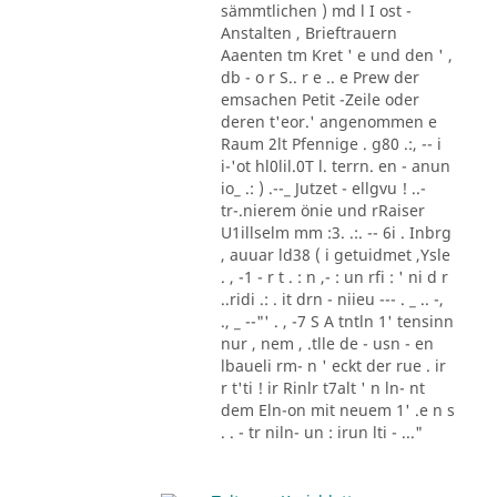
sämmtlichen ) md l I ost -
Anstalten , Brieftrauern
Aaenten tm Kret ' e und den ' ,
db - o r S.. r e .. e Prew der
emsachen Petit -Zeile oder
deren t'eor.' angenommen e
Raum 2lt Pfennige . g80 .:, -- i
i-'ot hl0lil.0T l. terrn. en - anun
io_ .: ) .--_ Jutzet - ellgvu ! ..-
tr-.nierem önie und rRaiser
U1illselm mm :3. .:. -- 6i . Inbrg
, auuar ld38 ( i getuidmet ,Ysle
. , -1 - r t . : n ,- : un rfi : ' ni d r
..ridi .: . it drn - niieu --- . _ .. -,
., _ --"' . , -7 S A tntln 1' tensinn
nur , nem , .tlle de - usn - en
lbaueli rm- n ' eckt der rue . ir
r t'ti ! ir Rinlr t7alt ' n ln- nt
dem Eln-on mit neuem 1' .e n s
. . - tr niln- un : irun lti - ..."