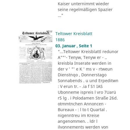
Kaiser unternimmt wieder
seine regelmäßigen Spazier
..."
Teltower Kreisblatt
1886
03. Januar , Seite 1
"...Teltower Kreisblattl redunor
A""'- Tenyw, Tenyw er - ..
kreisbla Inserate werden in
der v ' "' e K ' ms v - rtweun
Dienstnqo , Donnerstago
Sonnabends . u und Erpeditwn
: V erun tr. - .ia f S1 IAS
Ubonneme ispreis l vro 7Uarü
r5 lg . i Polodamen Straße 26d.
otmmtnchen Annoncen -
Bureaux - : l to t Quartal .
nigenntreu im Kreise
angenommen. . ldr l
ilvonnements werden von