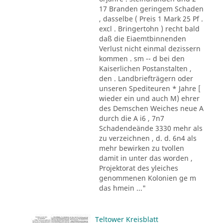
17 Branden geringem Schaden
, dasselbe ( Preis 1 Mark 25 Pf .
excl . Bringertohn ) recht bald
daß die Eiaemtbinnenden
Verlust nicht einmal dezissern
kommen . sm -- d bei den
Kaiserlichen Postanstalten ,
den . Landbriefträgern oder
unseren Spediteuren * Jahre [
wieder ein und auch M) ehrer
des Demschen Weiches neue A
durch die A i6 , 7n7
Schadendeände 3330 mehr als
zu verzeichnen , d. d. 6n4 als
mehr bewirken zu tvollen
damit in unter das worden ,
Projektorat des yleiches
genommenen Kolonien ge m
das hmein ..."
Teltower Kreisblatt