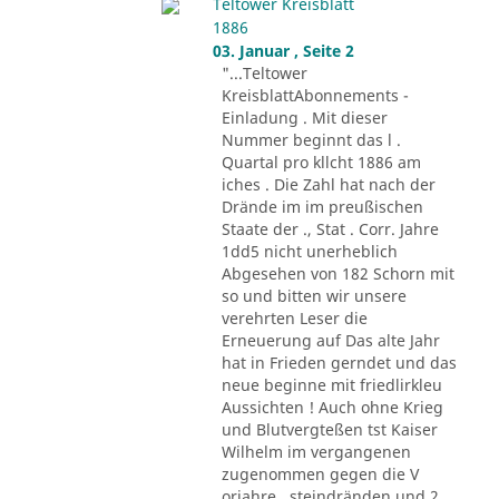
Teltower Kreisblatt
1886
03. Januar , Seite 2
"...Teltower
KreisblattAbonnements -
Einladung . Mit dieser
Nummer beginnt das l .
Quartal pro kllcht 1886 am
iches . Die Zahl hat nach der
Drände im im preußischen
Staate der ., Stat . Corr. Jahre
1dd5 nicht unerheblich
Abgesehen von 182 Schorn mit
so und bitten wir unsere
verehrten Leser die
Erneuerung auf Das alte Jahr
hat in Frieden gerndet und das
neue beginne mit friedlirkleu
Aussichten ! Auch ohne Krieg
und Blutvergteßen tst Kaiser
Wilhelm im vergangenen
zugenommen gegen die V
orjahre . steindränden und 2