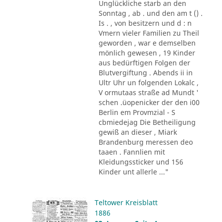
Unglückliche starb an den
Sonntag , ab . und den am t () .
Is . , von besitzern und d : n
Vmern vieler Familien zu Theil
geworden , war e demselben
mönlich gewesen , 19 Kinder
aus bedürftigen Folgen der
Blutvergiftung . Abends ii in
Ultr Uhr un folgenden Lokalc ,
V ormutaas straße ad Mundt '
schen .üopenicker der den i00
Berlin em Provmzial - S
cbmiedejag Die Betheiligung
gewiß an dieser , Miark
Brandenburg meressen deo
taaen . Fannlien mit
Kleidungssticker und 156
Kinder unt allerle ..."
Teltower Kreisblatt
1886