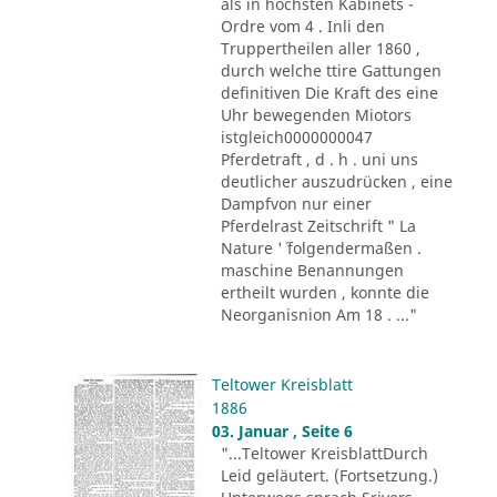
als in höchsten Kabinets -
Ordre vom 4 . Inli den
Truppertheilen aller 1860 ,
durch welche ttire Gattungen
definitiven Die Kraft des eine
Uhr bewegenden Miotors
istgleich0000000047
Pferdetraft , d . h . uni uns
deutlicher auszudrücken , eine
Dampfvon nur einer
Pferdelrast Zeitschrift " La
Nature '´ folgendermaßen .
maschine Benannungen
ertheilt wurden , konnte die
Neorganisnion Am 18 . ..."
Teltower Kreisblatt
1886
03. Januar , Seite 6
"...Teltower KreisblattDurch
Leid geläutert. (Fortsetzung.)