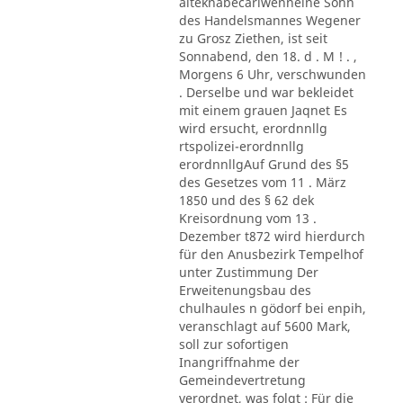
alteknabecarlwenneine Sohn
des Handelsmannes Wegener
zu Grosz Ziethen, ist seit
Sonnabend, den 18. d . M ! . ,
Morgens 6 Uhr, verschwunden
. Derselbe und war bekleidet
mit einem grauen Jaqnet Es
wird ersucht, erordnnllg
rtspolizei-erordnnllg
erordnnllgAuf Grund des §5
des Gesetzes vom 11 . März
1850 und des § 62 dek
Kreisordnung vom 13 .
Dezember t872 wird hierdurch
für den Anusbezirk Tempelhof
unter Zustimmung Der
Erweitenungsbau des
chulhaules n gödorf bei enpih,
veranschlagt auf 5600 Mark,
soll zur sofortigen
Inangriffnahme der
Gemeindevertretung
verordnet, was folgt : Für die