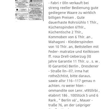
- Fabri r 0lln verkauft bei
streng reeller Bedienung gute
gediegene Waare zu wirklich
billigen Preisen . Gute
dauerhaste Rohrsiühlo 1 Thlr.,
Küchenspinden 6Thlr.,
Küchentische 2 Thlr.,
Kommoben von 6 Thlr. an ,
Mahagoni - Kleiderspinden
von 10 Thlr. an, Bettstellen mit
Feder- matratze und Keilkissen
ff. rosa Drell-Ueberzug (l0
Jahre Garantie 11 Thlr. u . s. w .
l0 Garantie) Berlin , Dresdener
- Straße lln--ll7, irma hat
rotheZchtist, bitte daraus.
sawie allsr 116--117 genau n
achten. ro weier hten -
ommandite oon Lenr. vt9Sllrbi ,
etabnrt 186 . 100Stück 5 und 6
Rark , " Berlin vä'., Mauer -
traße 76, an der Leipriger