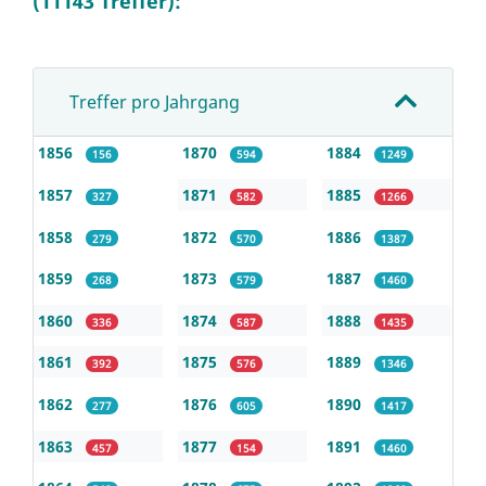
(11143 Treffer):
Treffer pro Jahrgang
1856
1870
1884
156
594
1249
1857
1871
1885
327
582
1266
1858
1872
1886
279
570
1387
1859
1873
1887
268
579
1460
1860
1874
1888
336
587
1435
1861
1875
1889
392
576
1346
1862
1876
1890
277
605
1417
1863
1877
1891
457
154
1460