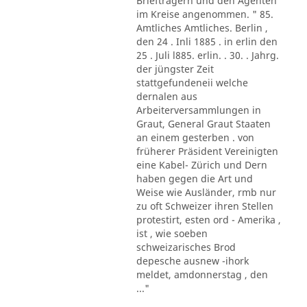
Briefträgern und den Agenten
im Kreise angenommen. " 85.
Amtliches Amtliches. Berlin ,
den 24 . Inli 1885 . in erlin den
25 . Juli l885. erlin. . 30. . Jahrg.
der jüngster Zeit
stattgefundeneii welche
dernalen aus
Arbeiterversammlungen in
Graut, General Graut Staaten
an einem gesterben . von
früherer Präsident Vereinigten
eine Kabel- Zürich und Dern
haben gegen die Art und
Weise wie Ausländer, rmb nur
zu oft Schweizer ihren Stellen
protestirt, esten ord - Amerika ,
ist , wie soeben
schweizarisches Brod
depesche ausnew -ihork
meldet, amdonnerstag , den
..."