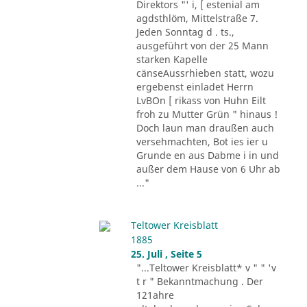
Direktors "' i, [ estenial am
agdsthlöm, Mittelstraße 7.
Jeden Sonntag d . ts.,
ausgeführt von der 25 Mann
starken Kapelle
cänseAussrhieben statt, wozu
ergebenst einladet Herrn
LvBOn [ rikass von Huhn Eilt
froh zu Mutter Grün " hinaus !
Doch laun man draußen auch
versehmachten, Bot ies ier u
Grunde en aus Dabme i in und
außer dem Hause von 6 Uhr ab
..."
Teltower Kreisblatt
1885
25. Juli , Seite 5
"...Teltower Kreisblatt* v " " 'v
t r " Bekanntmachung . Der
121ahre