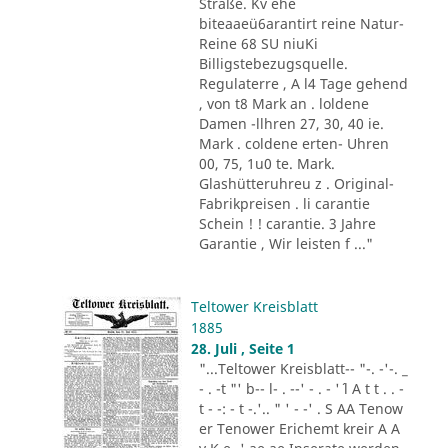
Straße. Kv ehe
biteaaeü6arantirt reine Natur-
Reine 68 SU niuKi
Billigstebezugsquelle.
Regulaterre , A l4 Tage gehend
, von t8 Mark an . loldene
Damen -llhren 27, 30, 40 ie.
Mark . coldene erten- Uhren
00, 75, 1u0 te. Mark.
Glashütteruhreu z . Original-
Fabrikpreisen . li carantie
Schein ! ! carantie. 3 Jahre
Garantie , Wir leisten f ..."
Teltower Kreisblatt
1885
28. Juli , Seite 1
"...Teltower Kreisblatt-- "-. -'-. _
- . -t "' b-- l- . --' - . - '´ l A t t . . -
t - -: - t -.'.. " ' - -' . S AA Tenow
er Tenower Erichemt kreir A A