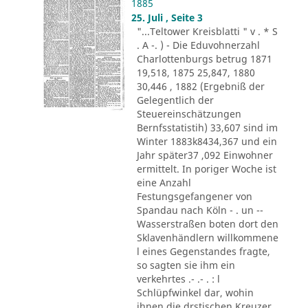
1885
25. Juli , Seite 3
"...Teltower Kreisblatti " v . * S
. A -. ) - Die Eduvohnerzahl
Charlottenburgs betrug 1871
19,518, 1875 25,847, 1880
30,446 , 1882 (Ergebniß der
Gelegentlich der
Steuereinschätzungen
Bernfsstatistih) 33,607 sind im
Winter 1883k8434,367 und ein
Jahr später37 ,092 Einwohner
ermittelt. In poriger Woche ist
eine Anzahl
Festungsgefangener von
Spandau nach Köln - . un --
Wasserstraßen boten dort den
Sklavenhändlern willkommene
l eines Gegenstandes fragte,
so sagten sie ihm ein
verkehrtes .- .- . : l
Schlüpfwinkel dar, wohin
ihnen die drstischen Kreuzer