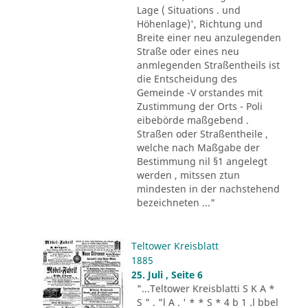
Lage ( Situations . und
Höhenlage)', Richtung und
Breite einer neu anzulegenden
Straße oder eines neu
anmlegenden Straßentheils ist
die Entscheidung des
Gemeinde -V orstandes mit
Zustimmung der Orts - Poli
eibebörde maßgebend .
Straßen oder Straßentheile ,
welche nach Maßgabe der
Bestimmung nil §1 angelegt
werden , mitssen ztun
mindesten in der nachstehend
bezeichneten ..."
Teltower Kreisblatt
1885
25. Juli , Seite 6
"...Teltower Kreisblatti S K A *
S " . "l A . ' * * S * 4 b 1 .l bbel