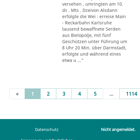
versehen , umringten am 10.
ds . Mts . Dzeivon Alsdann
erfolgte die Wei : erreise Main
- Reckarbahn Karlsruhe
tausend bewaffnete Serden
aus Bielopolje, mit fünf
Geschützen unter Führung um
8 Uhr 20 Min. über Darmstadt,
erfolgte und während eines
etwa u ..."
(current)
«
1
2
3
4
5
...
1114
Datenschutz
Nicht angemeldet.