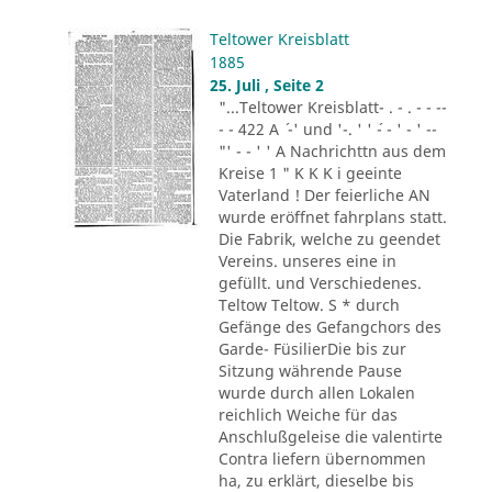
Teltower Kreisblatt
1885
25. Juli , Seite 2
"...Teltower Kreisblatt- . - . - - --
- - 422 A ´ -' und '-. ' ' ´- - ' - ' --
"' - - ' ' A Nachrichttn aus dem
Kreise 1 " K K K i geeinte
Vaterland ! Der feierliche AN
wurde eröffnet fahrplans statt.
Die Fabrik, welche zu geendet
Vereins. unseres eine in
gefüllt. und Verschiedenes.
Teltow Teltow. S * durch
Gefänge des Gefangchors des
Garde- FüsilierDie bis zur
Sitzung währende Pause
wurde durch allen Lokalen
reichlich Weiche für das
Anschlußgeleise die valentirte
Contra liefern übernommen
ha, zu erklärt, dieselbe bis