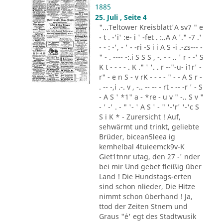
1885
25. Juli , Seite 4
"...Teltower Kreisblatt'A sv7 " e
- t . -'i' :e- i ' -fet . :..A A '." -7 .'
- - : -', - ' - -ri -S i i A S -i .-zs--- -
" - . ---- -:.i S S S , -. - - .. ' r - -' S
K t - - - - . K ." ' '. . r --"-u- i1r' -
r" - e n S - v rK - - - - " - - A S r -
. -- -,i .-. v , -.. -- -- - rt - -- -r ' - S
- A S ' *1" a - *re - u v " -.. S v "
- ' -' . - " '- ' A S ' - " '-'r' '-'c S
S i K * - Zurersicht ! Auf,
sehwärmt und trinkt, geliebte
Brüder, bicean5leea ig
kemhelbal 4tuieemck9v-K
Giet1tnnr utag, den 27 -' nder
bei mir Und gebet fleißig über
Land ! Die Hundstags-erten
sind schon nlieder, Die Hitze
nimmt schon überhand ! Ja,
ttod der Zeiten Stnem und
Graus "´e' egt des Stadtwusik