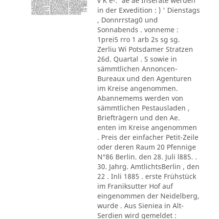
v K e-.' ae ae Inserate werden
in der Exvedition : ) ' Dienstags
, Donnrrstag0 und
Sonnabends . vonneme :
1prei5 rro 1 arb 2s sg sg.
Zerliu Wi Potsdamer Stratzen
26d. Quartal . S sowie in
sämmtlichen Annoncen-
Bureaux und den Agenturen
im Kreise angenommen.
Abannemems werden von
sämmtlichen Pestausladen ,
Briefträgern und den Ae.
enten im Kreise angenommen
. Preis der einfacher Petit-Zeile
oder deren Raum 20 Pfennige
N°86 Berlin. den 28. Juli l885. .
30. Jahrg. AmtlichtsBerlin , den
22 . Inli 1885 . erste Frühstück
im Franiksutter Hof auf
eingenommen der Neidelberg,
wurde . Aus Sieniea in Alt-
Serdien wird gemeldet :