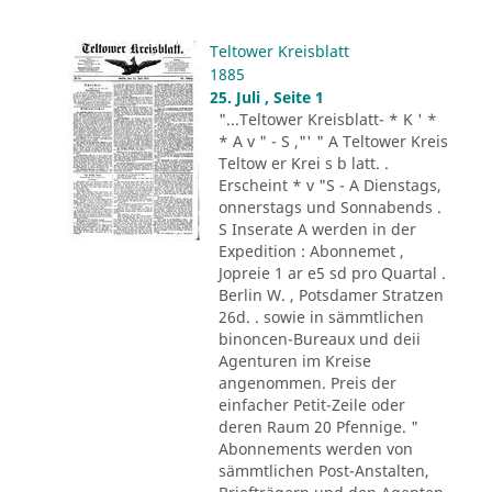
Teltower Kreisblatt
1885
25. Juli , Seite 1
"...Teltower Kreisblatt- * K ' *
* A v " - S ,"' " A Teltower Kreis
Teltow er Krei s b latt. .
Erscheint * v "S - A Dienstags,
onnerstags und Sonnabends .
S Inserate A werden in der
Expedition : Abonnemet ,
Jopreie 1 ar e5 sd pro Quartal .
Berlin W. , Potsdamer Stratzen
26d. . sowie in sämmtlichen
binoncen-Bureaux und deii
Agenturen im Kreise
angenommen. Preis der
einfacher Petit-Zeile oder
deren Raum 20 Pfennige. "
Abonnements werden von
sämmtlichen Post-Anstalten,