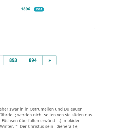
1896
1561
Next
893
894
»
, aber zwar in in Ostrumellen und Duleauen
fährdet ; werden nicht selten von sie süden nus
chsen überfallen erwün,t . ,) in bkiden
inter. "' Der Christus sein . 0ienerä ! e,