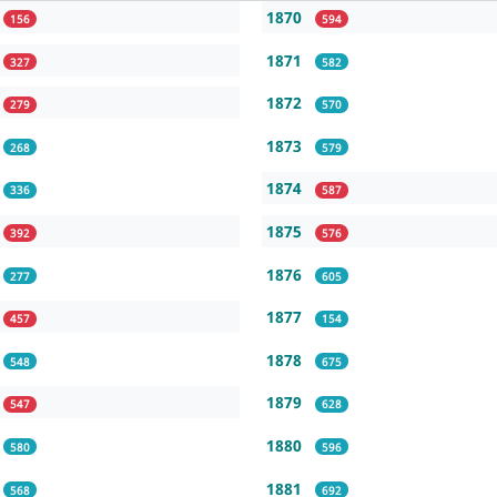
1870
156
594
1871
327
582
1872
279
570
1873
268
579
1874
336
587
1875
392
576
1876
277
605
1877
457
154
1878
548
675
1879
547
628
1880
580
596
1881
568
692