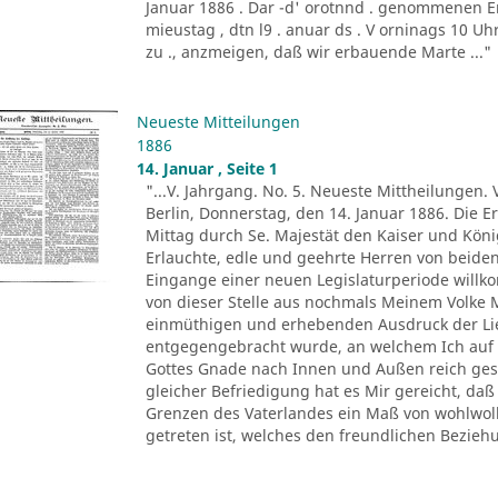
Januar 1886 . Dar -d' orotnnd . genommenen E
mieustag , dtn l9 . anuar ds . V orninags 10 U
zu ., anzmeigen, daß wir erbauende Marte ..."
Neueste Mitteilungen
1886
14. Januar , Seite 1
"...V. Jahrgang. No. 5. Neueste Mittheilungen. 
Berlin, Donnerstag, den 14. Januar 1886. Die E
Mittag durch Se. Majestät den Kaiser und Kön
Erlauchte, edle und geehrte Herren von beide
Eingange einer neuen Legislaturperiode willk
von dieser Stelle aus nochmals Meinem Volke 
einmüthigen und erhebenden Ausdruck der Lie
entgegengebracht wurde, an welchem Ich auf 
Gottes Gnade nach Innen und Außen reich ges
gleicher Befriedigung hat es Mir gereicht, da
Grenzen des Vaterlandes ein Maß von wohlwol
getreten ist, welches den freundlichen Beziehu