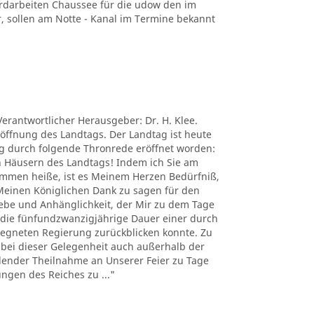
rdarbeiten Chaussee für die udow den im
hr, sollen am Notte - Kanal im Termine bekannt
Verantwortlicher Herausgeber: Dr. H. Klee.
röffnung des Landtags. Der Landtag ist heute
ig durch folgende Thronrede eröffnet worden:
n Häusern des Landtags! Indem ich Sie am
ommen heiße, ist es Meinem Herzen Bedürfniß,
Meinen Königlichen Dank zu sagen für den
be und Anhänglichkeit, der Mir zu dem Tage
die fünfundzwanzigjährige Dauer einer durch
egneten Regierung zurückblicken konnte. Zu
ß bei dieser Gelegenheit auch außerhalb der
lender Theilnahme an Unserer Feier zu Tage
ngen des Reiches zu ..."