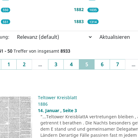
1882
550
1035
1883
551
1314
Aktualisieren
rung:
41 - 50
Treffer von insgesamt
8933
evious
(current)
1
2
...
3
4
5
6
7
...
Teltower Kreisblatt
1886
14. Januar , Seite 3
"...Teltower KreisblattA vertretungen bleiben 
getrennt t berathen . Die Nachts besonders ge
dem E stand und und gemeinsamer Delegatwn Fü
Ländern Derartige Fälle passiren fast m jedem W