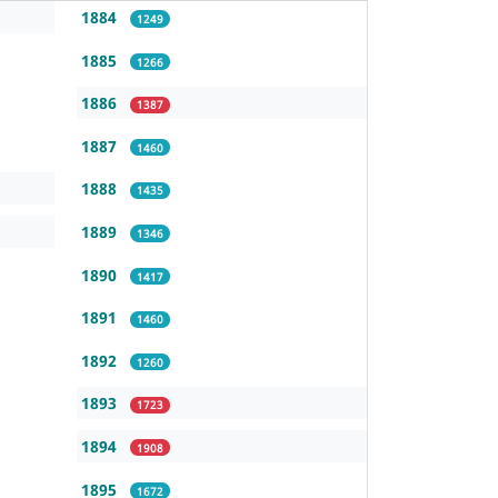
1884
1249
1885
1266
1886
1387
1887
1460
1888
1435
1889
1346
1890
1417
1891
1460
1892
1260
1893
1723
1894
1908
1895
1672