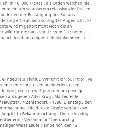
rlieh, in 16 ,000 Franes . als Orden welchen nie
d : ente ein um so unserem reichskanzler Präsent
, bedürfen der Bestätigung des Sultans .
erung erfreut, sein vorzügttes Augenlicht . Es
ächte wird m gehört mcht Noch dis an
 wild rür die nan - vor .i : rzem Fai : nden -
. nahrt deo dann odigen Uebeleinkommens i - :
1. e- ndeu1e.u ! lvnluD vVr10r1t olr :oU11trorl. ve
siimerien richte, eisen arsiimerien, eisen,
lt lempe [ osee ntewitIgz zu der am peeeige
ressen abzugeben Alter Krug , Marteufelde
Hauptstr . 4 Zehlendorf, - 1886, Dienstag , den
anntmachung . Die direkte Straße von Buckow
n Angriff 1u Bekanntmachung . Um rechtzeitig
ndenGenernl - Versammlun' hierdurch g
ckmäßiger Weise Laufe Hempelhof, den 12 .