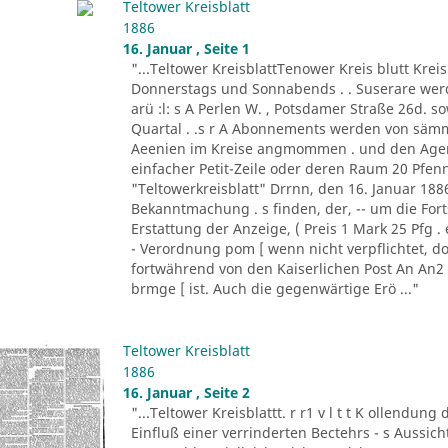
Teltower Kreisblatt
1886
16. Januar , Seite 1
"...Teltower KreisblattTenower Kreis blutt Kreisbl
Donnerstags und Sonnabends . . Suserare werde
arü :l: s A Perlen W. , Potsdamer Straße 26d.
Quartal . .s r A Abonnements werden von sämm
Aeenien im Kreise angmommen . und den Agen
einfacher Petit-Zeile oder deren Raum 20 Pfenni
"Teltowerkreisblatt" Drrnn, den 16. Januar 1886.
Bekanntmachung . s finden, der, -- um die Fort
Erstattung der Anzeige, ( Preis 1 Mark 25 Pfg . 
- Verordnung pom [ wenn nicht verpflichtet, 
fortwährend von den Kaiserlichen Post An An2 
brmge [ ist. Auch die gegenwärtige Erö ..."
Teltower Kreisblatt
1886
16. Januar , Seite 2
"...Teltower Kreisblattt. r r1 v l t t K ollendu
Einfluß einer verrinderten Bectehrs - s Aussicht