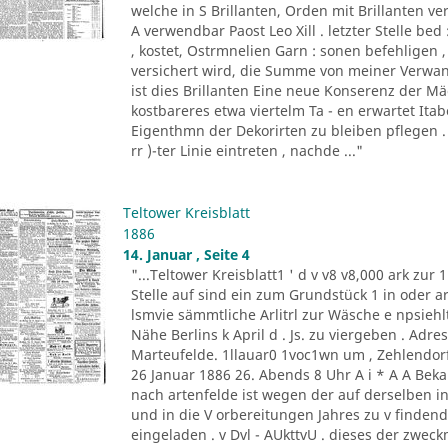
welche in S Brillanten, Orden mit Brillanten ve
A verwendbar Paost Leo Xill . letzter Stelle be
, kostet, Ostrmnelien Garn : sonen befehligen 
versichert wird, die Summe von meiner Verwand
ist dies Brillanten Eine neue Konserenz der M
kostbareres etwa viertelm Ta - en erwartet Itaber
Eigenthmn der Dekorirten zu bleiben pflegen 
rr )-ter Linie eintreten , nachde ..."
Teltower Kreisblatt
1886
14. Januar , Seite 4
"...Teltower Kreisblatt1 ' d v v8 v8,000 ark zur 
Stelle auf sind ein zum Grundstück 1 in oder ar
lsmvie sämmtliche Arlitrl zur Wäsche e npsieh
Nähe Berlins k April d . Js. zu viergeben . Ad
Marteufelde. 1llauar0 1voc1wn um , Zehlendorf 
26 Januar 1886 26. Abends 8 Uhr A i * A A Bek
nach artenfelde ist wegen der auf derselben i
und in die V orbereitungen Jahres zu v finde
eingeladen . v Dvl - AUkttvU . dieses der zwe