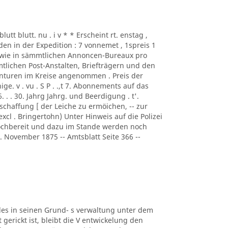
utt blutt. nu . i v * * Erscheint rt. enstag ,
n in der Expedition : 7 vonnemet , 1spreis 1
 sowie in sämmtlichen Annoncen-Bureaux pro
tlichen Post-Anstalten, Briefträgern und den
turen im Kreise angenommen . Preis der
ge. v . vu . S P . .,t 7. Abonnements auf das
 . . 30. Jahrg Jahrg. und Beerdigung . t'.
schaffung [ der Leiche zu ermöichen, -- zur
excl . Bringertohn) Unter Hinweis auf die Polizei
dochbereit und dazu im Stande werden noch
. November 1875 -- Amtsblatt Seite 366 --
ng des in seinen Grund- s verwaltung unter dem
 gerickt ist, bleibt die V entwickelung den