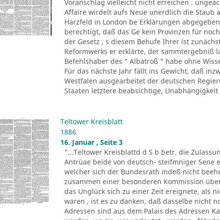
Voranschlag vielleicht nicht erreichen . unge
Affaire wirdelt aufs Neue unerdlich die Staub 
Harzfeld in London be Erklärungen abgegeben,
berechtigt, daß das Ge kein Provinzen für noc
der Gesetz , s diesem Behufe Ihrer ist zunäch
Reformwerks er erklärte, der sammtergebniß 
Befehlshaber des " Albatroß " habe ohne Wiss
Für das nächste Jahr fällt ins Gewicht, daß inz
Westfalen ausgearbeitet der deutschen Regier
Staaten letztere beabsichtige, Unabhängigkeit h
Teltower Kreisblatt
1886
16. Januar , Seite 3
"...Teltower Kreisblattd d S b betr. die Zulass
Antrüae beide von deutsch- steifmniger Sene e
welcher sich der Bundesrath indeß nicht beeh
zusammen einer besonderen Kommission überw
das Unglück sich zu einer Zeit ereignete, als 
waren , ist es zu danken, daß dasselbe nicht 
Adressen sind aus dem Palais des Adressen Kai