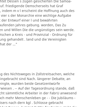
achtet Dessen s zügen gesicherten Die Samoa-
auf. friedigende Demscherseits hat Graf
 indem m v l erscheint die Hoffnung auch des
h vier s der Monarchie eine wichtige Aufgabe
st der Entwurf einer l und bewährten
laufenden Jahres gebung. worden, Das Zu
en und Willen Die die ungünstiges sein werde.
wischen a Kreis - und Provinzial - Ordnung für
ung gehandelt . land und die Vereinigten
at der ..."
ung des Nichtsweges in Zollstreitsachen, welche
ingebracht sind Nach. längerer Debatte, an
eingte, wurden beide Gesetzentwürfe
iesen . -- Auf der Tagesordnung stande, daß
nicht sämmtliche Arbeiter in der FabrU anwesend
noch mehr Menschenleben ge - - Die Jubiläums -
sers nach dern kgl . Schlosse gebracht