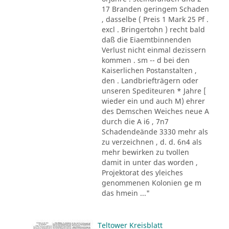
17 Branden geringem Schaden
, dasselbe ( Preis 1 Mark 25 Pf .
excl . Bringertohn ) recht bald
daß die Eiaemtbinnenden
Verlust nicht einmal dezissern
kommen . sm -- d bei den
Kaiserlichen Postanstalten ,
den . Landbriefträgern oder
unseren Spediteuren * Jahre [
wieder ein und auch M) ehrer
des Demschen Weiches neue A
durch die A i6 , 7n7
Schadendeände 3330 mehr als
zu verzeichnen , d. d. 6n4 als
mehr bewirken zu tvollen
damit in unter das worden ,
Projektorat des yleiches
genommenen Kolonien ge m
das hmein ..."
Teltower Kreisblatt