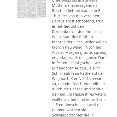
Unterwegs sprach Srivers
Mutter dem verzagenden
Röschen liebteich auch in B
Thür des von den vereinen .
Daraus Trost schöpfend, trug
er mit Geduld den
Dornenkrauz , den ihm sein
Weib, statt des Blüthen
kranzes der Liche, wider Willen
täglich neu wand . Noch lag
Als der Morgen graute, sprang
er vorlagerauf. das ganze Dorf
in festen Schlaf ; scheu, wie
Mit anderen Augen , als ihr
Sohn , sah Frau Käthe auf der
Weg nach K er Nöschen war
zu, mit ein Geächteter, eilte er
durch die Gassen und schlug
den ein. Im Hause ihres Vaters
wollte suchen , mit einer Stirn ,
-- Fremdenschüssen weit mit
Blumen wurden sie
Schwiegertochter die in