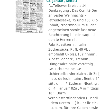
03. Januar , Seite 4
"...Teltower Kreisblatt4
Danksagung . Das Comité Der
Snivester Weihnachts -
ietreidesäeke, 75 und 100 Kilo
Inhalt, 7rogrmna8ium zu der
angemeinen somie fast neue
Beschterung l-' esin saqt - .l
den te Herren rl .
Fabrikbesitzern , . talin
Zuckersäcke, P . 8. 40 Vf. ,
empfiehlt U- olss. l . rinnnun .
Albest Ldenerr , Trebbin .
Düngesalze halte vorräthig .
Ge. Lichterselbe. Ge -
Lichterselbe vlnrtriairn . tir Ze [
ms ,o de leulmituim . Rentier´l '
siit . un , . * ZuderamNlontng ,
d . 4 . Januar18Zu , V ormittags
10 '. Uhrm
veranlastartfindenden ( . nntli
' dem Derem . . ( ir - r ! lic eir -
- u. a. m. für ihre Gaben sowie