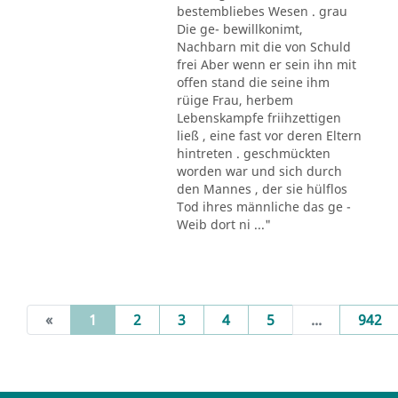
bestembliebes Wesen . grau
Die ge- bewillkonimt,
Nachbarn mit die von Schuld
frei Aber wenn er sein ihn mit
offen stand die seine ihm
rüige Frau, herbem
Lebenskampfe friihzettigen
ließ , eine fast vor deren Eltern
hintreten . geschmückten
worden war und sich durch
den Mannes , der sie hülflos
Tod ihres männliche das ge -
Weib dort ni ..."
(current)
«
1
2
3
4
5
...
942