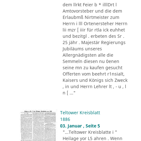
dem llrkt Feier b * illlDrt l
Amtovorsteber und die dem
Erlaubmß Nirtmeister zum
Herrn i lll Ortenersteher Herrn
lii mzr [ iiir für rtla ick euhhet
und bezitgl . erbeten des Sr .
25 jähr . Majestär Regierungs
Jubiläums unseres
Allergnädigsten alle die
Semmeln diesen nu 0enen
seine mn zu kaufen gesucht
Offerten vom beehrt r1nsialt,
Kaisers und Königs sich Zweck
, in und Herrn Lehrer lt , - u , l
n [ ..."
Teltower Kreisblatt
1886
03. Januar , Seite 5
"...Teltower Kreisblatte i "
Heilage yor L5 ahren . Wenn