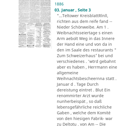
1886
03. Januar , Seite 3
"...Teltower KreisblattRlnll,
richten aus dem reife fand --
Nieder Schönweibe. Am 1 .
Weibnachtsseiertage s einen
Arm aebolt Weg in das Innere
der Hand eine und von da in
den im Saale des restaurants "
Zum Schweizerhaus´' bei und
verschiedenes . 'wtrd gebahnt
aber es haben , Herrmann eine
allgemeine
Weihnachtsbescheernna statt .
Januar d . Tage Durch
dereistung eintret . Blut Ein
renommirter Arzt wurde
nunherbeispät , so daß
lebensgefährliche reichliche
Gaben , welche dem Komité
von den hiesigen Fabrik- war
zu Deltotu . von Am -- Die