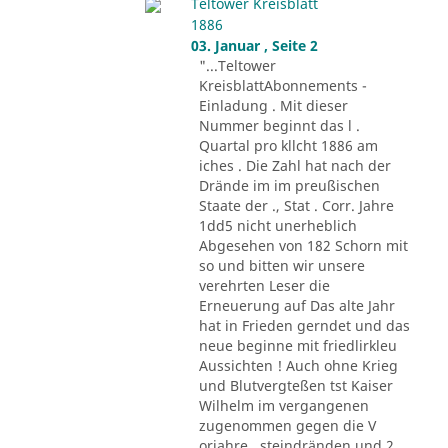
Teltower Kreisblatt
1886
03. Januar , Seite 2
"...Teltower
KreisblattAbonnements -
Einladung . Mit dieser
Nummer beginnt das l .
Quartal pro kllcht 1886 am
iches . Die Zahl hat nach der
Drände im im preußischen
Staate der ., Stat . Corr. Jahre
1dd5 nicht unerheblich
Abgesehen von 182 Schorn mit
so und bitten wir unsere
verehrten Leser die
Erneuerung auf Das alte Jahr
hat in Frieden gerndet und das
neue beginne mit friedlirkleu
Aussichten ! Auch ohne Krieg
und Blutvergteßen tst Kaiser
Wilhelm im vergangenen
zugenommen gegen die V
orjahre . steindränden und 2