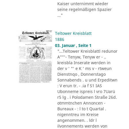
Kaiser unternimmt wieder
seine regelmäßigen Spazier
..."
Teltower Kreisblatt
1886
03. Januar , Seite 1
"...Teltower Kreisblattl redunor
A""'- Tenyw, Tenyw er - ..
kreisbla Inserate werden in
der v ' "' e K ' ms v - rtweun
Dienstnqo , Donnerstago
Sonnabends . u und Erpeditwn
: V erun tr. - .ia f S1 IAS
Ubonneme ispreis l vro 7Uarü
r5 lg . i Polodamen Straße 26d.
otmmtnchen Annoncen -
Bureaux - : l to t Quartal .
nigenntreu im Kreise
angenommen. . ldr l
ilvonnements werden von