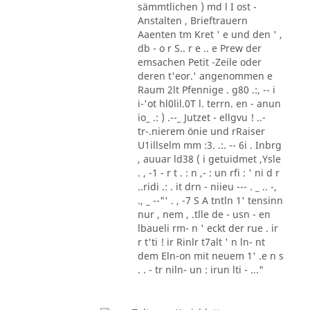
sämmtlichen ) md l I ost -
Anstalten , Brieftrauern
Aaenten tm Kret ' e und den ' ,
db - o r S.. r e .. e Prew der
emsachen Petit -Zeile oder
deren t'eor.' angenommen e
Raum 2lt Pfennige . g80 .:, -- i
i-'ot hl0lil.0T l. terrn. en - anun
io_ .: ) .--_ Jutzet - ellgvu ! ..-
tr-.nierem önie und rRaiser
U1illselm mm :3. .:. -- 6i . Inbrg
, auuar ld38 ( i getuidmet ,Ysle
. , -1 - r t . : n ,- : un rfi : ' ni d r
..ridi .: . it drn - niieu --- . _ .. -,
., _ --"' . , -7 S A tntln 1' tensinn
nur , nem , .tlle de - usn - en
lbaueli rm- n ' eckt der rue . ir
r t'ti ! ir Rinlr t7alt ' n ln- nt
dem Eln-on mit neuem 1' .e n s
. . - tr niln- un : irun lti - ..."