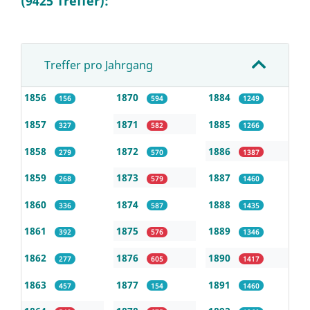
(9425 Treffer):
Treffer pro Jahrgang
1856
1870
1884
156
594
1249
1857
1871
1885
327
582
1266
1858
1872
1886
279
570
1387
1859
1873
1887
268
579
1460
1860
1874
1888
336
587
1435
1861
1875
1889
392
576
1346
1862
1876
1890
277
605
1417
1863
1877
1891
457
154
1460