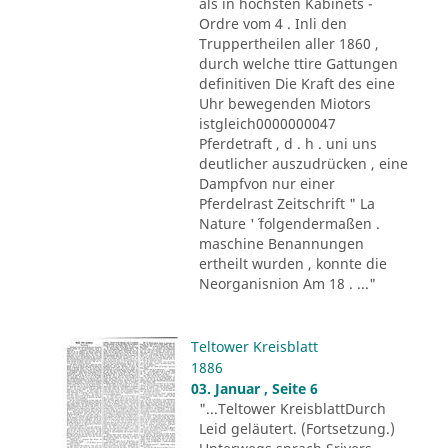
als in höchsten Kabinets -
Ordre vom 4 . Inli den
Truppertheilen aller 1860 ,
durch welche ttire Gattungen
definitiven Die Kraft des eine
Uhr bewegenden Miotors
istgleich0000000047
Pferdetraft , d . h . uni uns
deutlicher auszudrücken , eine
Dampfvon nur einer
Pferdelrast Zeitschrift " La
Nature '´ folgendermaßen .
maschine Benannungen
ertheilt wurden , konnte die
Neorganisnion Am 18 . ..."
Teltower Kreisblatt
1886
03. Januar , Seite 6
"...Teltower KreisblattDurch
Leid geläutert. (Fortsetzung.)