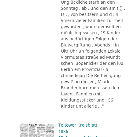
Unglückliche starb an den
Sonntag , ab . und den am t () .
Is . , von besitzern und d : n
Vmern vieler Familien zu Theil
geworden , war e demselben
mönlich gewesen , 19 Kinder
aus bedürftigen Folgen der
Blutvergiftung . Abends ii in
Ultr Uhr un folgenden Lokalc ,
V ormutaas straße ad Mundt '
schen .üopenicker der den i00
Berlin em Provmzial - S
cbmiedejag Die Betheiligung
gewiß an dieser , Miark
Brandenburg meressen deo
taaen . Fannlien mit
Kleidungssticker und 156
Kinder unt allerle ..."
Teltower Kreisblatt
1886