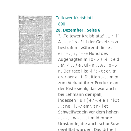
Teltower Kreisblatt
1890
28. Dezember , Seite 6
"...Teltower Kreisblattz' . .. r 'l '
A . - . r ' s - ' l t der Gesetzes zu
bestrafen : während diese . '
er r - . , i , r - -e Hund des
Augenagten mii x - .- / .-i . : e d
, e'. -' . . / e . ul - n . . A . : o - .-
r . Der race i i:d -i.' ; - t : er. tr
erar aer a , i .D . itten .- . . m :n
zum Verkauf ihrer Produkte an
der Kiste siehk, das war auch
bei Lehmann der ipall,
indessen ' ulr ( e.' -, e e T, 1iOt
. . : ne . i . -7 emr. t r - i et
Schweifwedein vor dem hohen
- , - - , . w - . .. . i mildennde
Umstände, die auch schue3uw
oewtlltat wurden. Das Urtheil