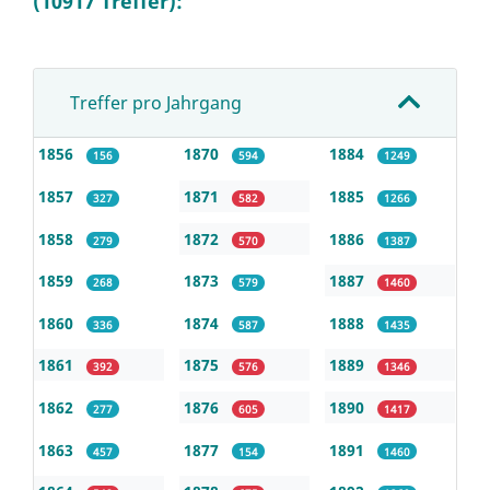
(10917 Treffer):
Treffer pro Jahrgang
1856
1870
1884
156
594
1249
1857
1871
1885
327
582
1266
1858
1872
1886
279
570
1387
1859
1873
1887
268
579
1460
1860
1874
1888
336
587
1435
1861
1875
1889
392
576
1346
1862
1876
1890
277
605
1417
1863
1877
1891
457
154
1460