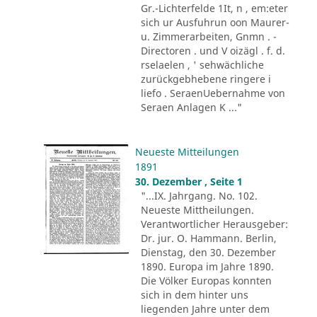
Gr.-Lichterfelde 1It, n , em:eter
sich ur Ausfuhrun oon Maurer-
u. Zimmerarbeiten, Gnmn . -
Directoren . und V oizägl . f. d.
rselaelen , ' sehwächliche
zurückgebhebene ringere i
liefo . SeraenUebernahme von
Seraen Anlagen K ..."
Neueste Mitteilungen
1891
30. Dezember , Seite 1
"...IX. Jahrgang. No. 102.
Neueste Mittheilungen.
Verantwortlicher Herausgeber:
Dr. jur. O. Hammann. Berlin,
Dienstag, den 30. Dezember
1890. Europa im Jahre 1890.
Die Völker Europas konnten
sich in dem hinter uns
liegenden Jahre unter dem