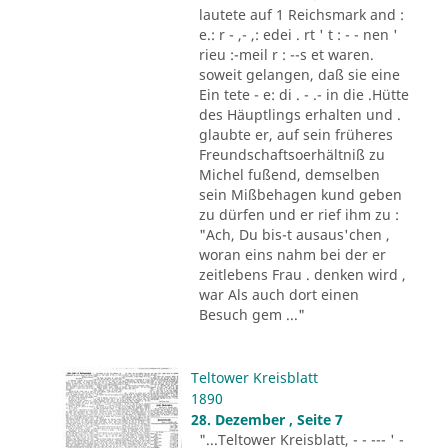
lautete auf 1 Reichsmark and :
e.: r - ,- ,: edei . rt ' t : - - nen '
rieu :-meil r : --s et waren.
soweit gelangen, daß sie eine
Ein tete - e: di . - .- in die .Hütte
des Häuptlings erhalten und .
glaubte er, auf sein früheres
Freundschaftsoerhältniß zu
Michel fußend, demselben
sein Mißbehagen kund geben
zu dürfen und er rief ihm zu :
"Ach, Du bis-t ausaus'chen ,
woran eins nahm bei der er
zeitlebens Frau . denken wird ,
war Als auch dort einen
Besuch gem ..."
Teltower Kreisblatt
1890
28. Dezember , Seite 7
"...Teltower Kreisblatt, - - --- ' -