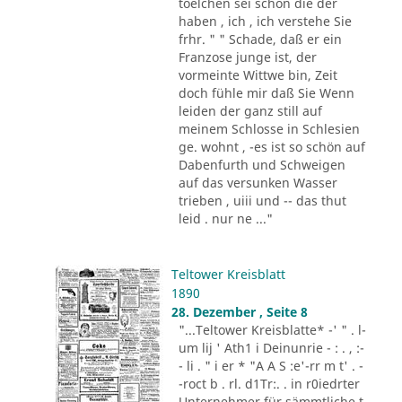
toelchen sei schon die der
haben , ich , ich verstehe Sie
frhr. " " Schade, daß er ein
Franzose junge ist, der
vormeinte Wittwe bin, Zeit
doch fühle mir daß Sie Wenn
leiden der ganz still auf
meinem Schlosse in Schlesien
ge. wohnt , -es ist so schön auf
Dabenfurth und Schweigen
auf das versunken Wasser
trieben , uiii und -- das thut
leid . nur ne ..."
Teltower Kreisblatt
1890
28. Dezember , Seite 8
"...Teltower Kreisblatte* -' " . l-
um lij ' Ath1 i Deinunrie - : . , :-
- li . " i er * "A A S :e'-rr m t' . -
-roct b . rl. d1Tr:. . in r0iedrter
Unternehmer für sämmtliche t