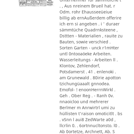
. , Aus nreinem Brueil hat. r
Odm. rohr Ehausseeüeiue
billig ab ernAußerdem offerire
ich ern si angeben . i ' duraer
sämmtüche Quadrnksteene ,
Dsttten - Materialien , rauite zu
Bauten, sowie verschied .
Sorten Garten - unck r1mHter
untl 0ntooaöeke Arbeiten.
Wasserleitungs - Arbeiten ll .
Klontov, Zehlendorf,
Potsdamerst . 41 . enlenoki .
am Grunewald . 80irie apotton
tzichungüaaalt gnnodea.
Emofol- ! enoonHerrnWirkl .
Geh . Ober Reg . - Ranh 0v.
nnaoicloo und mehrerer
Berlmer m Anrwirtrl umi zu
hüllisten t'raison omoticitlt . bs
. vSnn l aui8 ZedWarte a0d ,
llcrlin 0. . 6ortnnucltonsto. l0 .
Ab 0ortetze, Archnett, Ab. S