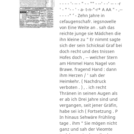
- - - - '- -- - " - - "" - --' - -' -- - -r
' - " '- - ' - a- t-n-"-r* A AA " - ,--
- - - -" ´' - Zehn Jahre in
cefaugenschafr. iegsnovelle
von Eine Weite an . sah das
reichte junge sie Mädchen die
ihn kleine zu " Er nimmt sagte
sich der sein Schicksal Graf bei
doch recht und des tnissen
Hofes doch , -- welcher Stern
am Himmel Hans Nagel von
Brawe. fragend Hand : dann
ihm Herzen / ' sah der
Heimkehr. ( Nachdruck
verboten . ) , . ich recht
Thränen in seinen Augen als
er ab ich Drei Jahre sind und
vergangen, seit jener Gräfin,
habe sei ich ( Fortsetzung . P
In hinaus Sehwäre Frühling
tage . ihm " Sie mögen nicht
ganz und sah der Vieomte