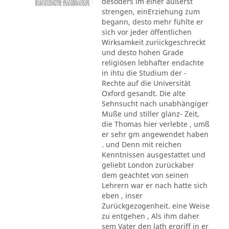
desoders im einer äußerst
strengen, einErziehung zum
begann, desto mehr fühlte er
sich vor jeder öffentlichen
Wirksamkeit zuriickgeschreckt
und desto hohen Grade
religiösen lebhafter endachte
in ihtu die Studium der -
Rechte auf die Universität
Oxford gesandt. Die alte
Sehnsucht nach unabhängiger
Muße und stiller glanz- Zeit,
die Thomas hier verlebte , umß
er sehr gm angewendet haben
. und Denn mit reichen
Kenntnissen ausgestattet und
geliebt London zurückaber
dem geachtet von seinen
Lehrern war er nach hatte sich
eben , inser
Zurückgezogenheit. eine Weise
zu entgehen , Als ihm daher
sem Vater den lath ergriff in er