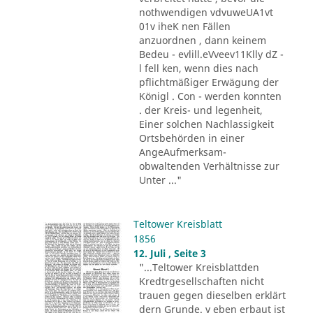
nothwendigen vdvuweUA1vt
01v iheK nen Fällen
anzuordnen , dann keinem
Bedeu - evlill.eVveev11Klly dZ -
l fell ken, wenn dies nach
pflichtmäßiger Erwägung der
Königl . Con - werden konnten
. der Kreis- und legenheit,
Einer solchen Nachlassigkeit
Ortsbehörden in einer
AngeAufmerksam-
obwaltenden Verhältnisse zur
Unter ..."
Teltower Kreisblatt
1856
12. Juli , Seite 3
"...Teltower Kreisblattden
Kredtrgesellschaften nicht
trauen gegen dieselben erklärt
dern Grunde. v eben erbaut ist