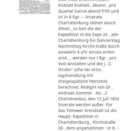
Kisblatt Kisblatt.. Abonn . pro
Quartal SonnA abend frlih und
ist in 8 Sgr. -- Inserate,
Charlottenburg ziehen durch
dition , zu beS die der
Expedition in die Expe 26 , alle
Charlottenburg bis Donnerstag
Nachmittag Kirchs-traße durch
auswärts 4 uhr einzus erden
sind , . werden nur l 8gr . pro
Vvst-Anstalten und die J . C.
ihnder' sche Ver erlui .
lagshandlung inV
dreigespaltene Petrtzeile
berechnet. Redigirt von Dr .
Andreas Sommer . No . 2
Charlotrenbui, den 12 Juli 1856
Inserate werden außer- Für
das Teltower Kreisblatt ist die
Haupt- Expedition in
Charlottertburg , Kirchstraße
26 . dem angenommen : in K. -