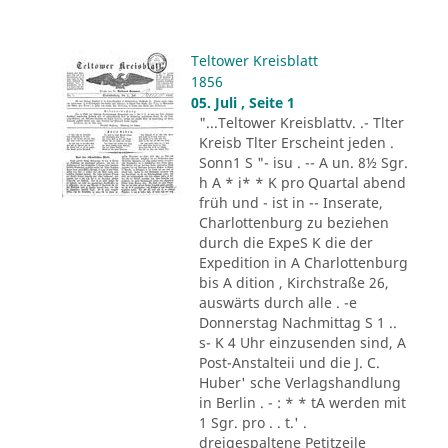
Teltower Kreisblatt
1856
05. Juli , Seite 1
"...Teltower Kreisblattv. .- Tlter
Kreisb Tlter Erscheint jeden .
Sonn1 S "- isu . -- A un. 8½ Sgr.
h A * i* * K pro Quartal abend
früh und - ist in -- Inserate,
Charlottenburg zu beziehen
durch die ExpeS K die der
Expedition in A Charlottenburg
bis A dition , Kirchstraße 26,
auswärts durch alle . -e
Donnerstag Nachmittag S 1 ..
s- K 4 Uhr einzusenden sind, A
Post-Anstalteii und die J. C.
Huber' sche Verlagshandlung
in Berlin . - : * * tA werden mit
1 Sgr. pro . . t.' .
dreigespaltene Petitzeile