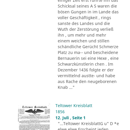
einiger Zeit erst rührte ihn das
Schicksal seines A S waren die
bösen Gungen in im Lande das
voller Geschäftigkeit , rings
sanste des Landes und die
Wuth der Zerstörung verließ
ihn , um mehr und mehr
einem weichen und stillen
schändliche Gerücht Schmerze
Platz zu ma-- und bescheidene
Bernauerin sei eine Hexe , eine
Schwarzkünstlerin chen . Im
Dezember 1436 folgte er der
vermittelnd austte- und habe
aus Rache den neugeborenen
Knab ..."
Teltower Kreisblatt
1856
12. Juli , Seite 1
"...Teltower KreisblattG u" D *e
elwe elwe Erscheint jeden