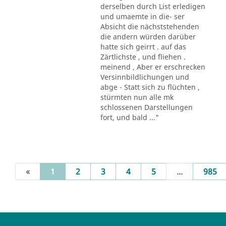
derselben durch List erledigen
und umaemte in die- ser
Absicht die nächststehenden
die andern würden darüber
hatte sich geirrt . auf das
Zärtlichste , und fliehen .
meinend , Aber er erschrecken
Versinnbildlichungen und
abge - Statt sich zu flüchten ,
stürmten nun alle mk
schlossenen Darstellungen
fort, und bald ..."
(current)
«
1
2
3
4
5
...
985