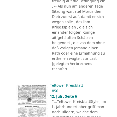
freudig auf die Bedingung ein
. -- Als nun am anderen Tage
Sitzung war, rtef Morus den
Dieb zuerst auf, damit er sich
wegen solle . des ihm
Kriegsspielen , die sich
einander folgten Kömge
aitfgehäuften Schätzen
beigendet , die von dem ohne
daß vorigen Jemand einen
Rath oder eine Ermahnung zu
ertheilen wagte . zur Last
[gelegten Verbrechens
rechtferti ..."
Teltower Kreisblatt
1856
12. Juli , Seite 6
"...Teltower KreisblattStyle ; im
l . Jahrhundert aber griff man
nach Bildern, welche dem