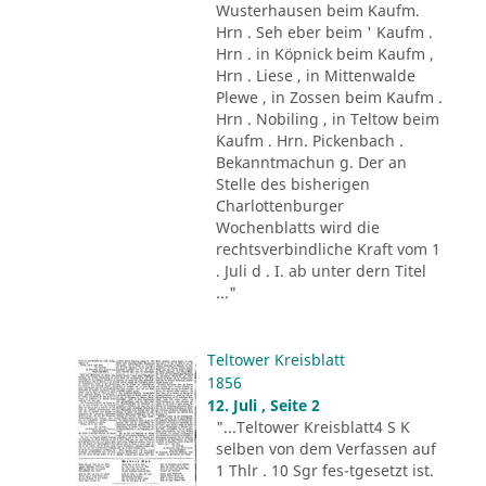
Wusterhausen beim Kaufm.
Hrn . Seh eber beim ' Kaufm .
Hrn . in Köpnick beim Kaufm ,
Hrn . Liese , in Mittenwalde
Plewe , in Zossen beim Kaufm .
Hrn . Nobiling , in Teltow beim
Kaufm . Hrn. Pickenbach .
Bekanntmachun g. Der an
Stelle des bisherigen
Charlottenburger
Wochenblatts wird die
rechtsverbindliche Kraft vom 1
. Juli d . I. ab unter dern Titel
..."
Teltower Kreisblatt
1856
12. Juli , Seite 2
"...Teltower Kreisblatt4 S K
selben von dem Verfassen auf
1 Thlr . 10 Sgr fes-tgesetzt ist.