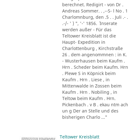
berechnet. Redigirt - von Dr .
Andreas Sommer. . ,--S- l No . 1
Charlomnburg, den .5 . . Juli .- .
.-/- ' ) ", '-' 1856. ´ Inserate
werden außer - Für das
Teltower Kreisblatt ist die
Haupt- Expedition in
Charlottenburg , Kirchstraße
26 . dem angenommnen : in K.
- Wusterhausen beim Kaufm .
Hrn . Scheder beim Kaufm. Hrn
. Plewe S in Köpnick beim
Kaufm . Hrn . Liese , in
Mittenwalde in Zossen beim
Kaufm . Hrn . Nobiling , in
Teltow beim Kaufm . Hrn.
Pickenbach . v B . ekau ntm ach
un g Der an Stelle und des
bisherigen Charlo ..."
Teltower Kreisblatt