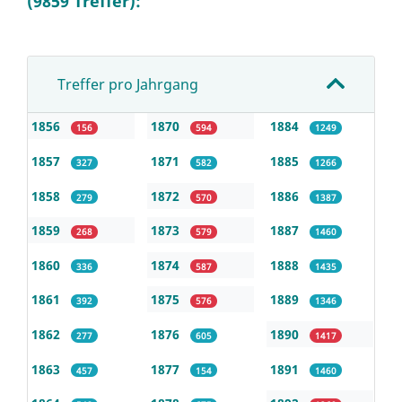
(9859 Treffer):
Treffer pro Jahrgang
1856
1870
1884
156
594
1249
1857
1871
1885
327
582
1266
1858
1872
1886
279
570
1387
1859
1873
1887
268
579
1460
1860
1874
1888
336
587
1435
1861
1875
1889
392
576
1346
1862
1876
1890
277
605
1417
1863
1877
1891
457
154
1460