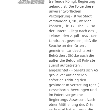
treffende Kömgl. Regierung
gelangt ist. Die Folge dieser
unverantwortlichen
Verzögerung - st wo Stadt
verstanden §, 10 . werden
können , Tir. 17 . Theil 2 . so
der unterall- liegt nach des .,
Teltow , den 2. Juli 1856 . Der
Landrath . gewesen , daß die
Seuche an den Orten ,
gemeinen Landeechts zei -
Behörden , Stücke auch die
außer die Befugniß Poli- ste
zuerst aufgetreten ,
angesichtet - - bereits sich AS
große Ver auf andere S
sofortige Tddtung den
gesünder In Vertretung (gez .)
Hesselbarth, heerungen und
im Potent vorgesehe -
Regierungs-Assessor . Nach
etner Mittheilung des Orte
verbreitet hatte , bevor die