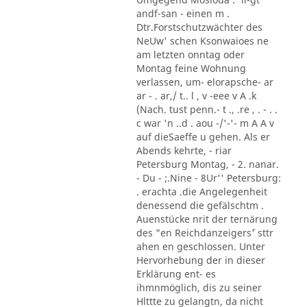
andf-san - einen m .
Dtr.Forstschutzwächter des
NeUw' schen Ksonwaioes ne
am letzten onntag oder
Montag feine Wohnung
verlassen, um- elorapsche- ar
ar - . ar,/ t.. l , v -eee v A .k
(Nach. tust penn.- t ., .re , . - . .
c war 'n ..d . aou -/'-'- m A A v
auf dieSaeffe u gehen. Als er
Abends kehrte, - riar
Petersburg Montag, - 2. nanar.
- Du - ;.Nine - 8Ur'' Petersburg:
. erachta .die Angelegenheit
denessend die gefälschtm .
Auenstücke nrit der ternärung
des "en Reichdanzeigers´' sttr
ahen en geschlossen. Unter
Hervorhebung der in dieser
Erklärung ent- es
ihmnmöglich, dis zu seiner
Hlttte zu gelangtn, da nicht