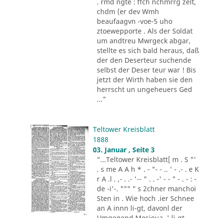
. rmd ngte : ffch nchmrrg zelt,
chdm (er dev Wmh
beaufaagvn -voe-5 uho
ztoewepporte . Als der Soldat
um andtreu Mwrgeck abgar,
stellte es sich bald heraus, daß
der den Deserteur suchende
selbst der Deser teur war ! Bis
jetzt der Wirth haben sie den
herrscht un ungeheuers Ged
..."
Teltower Kreisblatt
1888
03. Januar , Seite 3
"...Teltower Kreisblatt[ m . S "'
. s me A A h * . - "- - .. ' - .- . e K
r A .l . ,- . .- '-- " . . -' - - " - . - : -
de -i'-. """ " s 2chner manchoi
Sten in . Wie hoch .ier Schnee
an A innn li-gt, davonl der
Umgegend Mosioua .' li-gt