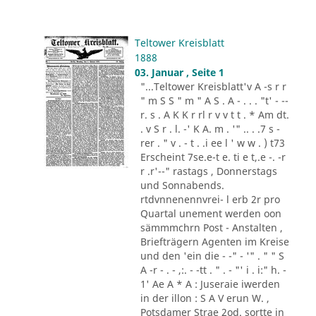
Teltower Kreisblatt
1888
03. Januar , Seite 1
"...Teltower Kreisblatt'v A -s r r
" m S S " m " A S . A - . . . "t' - --
r. s . A K K r rl r v v t t . * Am dt.
. v S r . l. -' K A. m . '" .. . .7 s -
rer . " v . - t . .i ee l ' w w . ) t73
Erscheint 7se.e-t e. ti e t,.e -. -r
r .r'--" rastags , Donnerstags
und Sonnabends.
rtdvnnenennvrei- l erb 2r pro
Quartal unement werden oon
sämmmchrn Post - Anstalten ,
Briefträgern Agenten im Kreise
und den 'ein die - -" - '" . " " S
A -r - . - ,:. - -tt . " . - "' i . i:" h. -
1' Ae A * A : Juseraie iwerden
in der illon : S A V erun W. ,
Potsdamer Strae 2od. sortte in