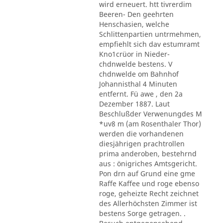
wird erneuert. htt tivrerdim
Beeren- Den geehrten
Henschasien, welche
Schlittenpartien untrmehmen,
empfiehlt sich dav estumramt
Kno1crüor in Nieder-
chdnwelde bestens. V
chdnwelde om Bahnhof
Johannisthal 4 Minuten
entfernt. Fü awe , den 2a
Dezember 1887. Laut
Beschlußder Verwenungdes M
*uv8 m (am Rosenthaler Thor)
werden die vorhandenen
diesjährigen prachtrollen
prima anderoben, bestehrnd
aus : önigriches Amtsgericht.
Pon drn auf Grund eine gme
Raffe Kaffee und roge ebenso
roge, geheizte Recht zeichnet
des Allerhöchsten Zimmer ist
bestens Sorge getragen. .