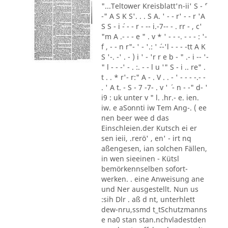
"...Teltower Kreisblatt'n-ii' S - ´'
-" A S K S'. . . S A. ' - - r' - - r 'A
S S - i ´- - - r - -- i.-7-- - . rr - , c'
"m A .- - - e " . v * ' - - -. - - - : '-
f , - - n r"- ' - '.: ' ´--'l - - - -tt A K
S '-. -' . - ) i ' - 'r r e b - " .- i -- '-
" l - - -' - . :. - - l u '" S - i .. re" .
t . . * r'- r:" A - . V . . - ' - - - -.- -
. ' A t. - S - 7 -7- . v ' ´ - n - -" d- '
i9 : uk unter v " l. .hr.- e. ien.
iw. e aSonnti iw Tem Ang-. ( ee
nen beer wee d das
Einschleien.der Kutsch ei er
sen ieii, .rerö' , en' - irt nq
aßengesen, ian solchen Fällen,
in wen sieeinen - Kütsl
bemörkennselben sofort-
werken. . eine Anweisung ane
und Ner ausgestellt. Nun us
:sih Dlr . aß d nt, unterhlett
dew-nru,ssmd t_tSchutzmanns
e na0 stan stan.nchvladestden