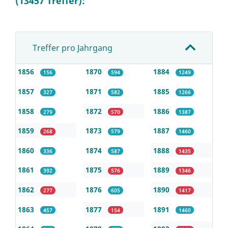
(13457 Treffer):
Treffer pro Jahrgang
1856
1870
1884
156
594
1249
1857
1871
1885
327
582
1266
1858
1872
1886
279
570
1387
1859
1873
1887
268
579
1460
1860
1874
1888
336
587
1435
1861
1875
1889
392
576
1346
1862
1876
1890
277
605
1417
1863
1877
1891
457
154
1460