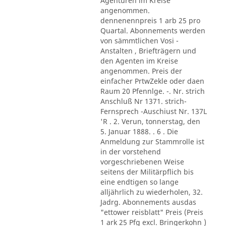
Agenturen im Kreise
angenommen.
dennenennpreis 1 arb 25 pro
Quartal. Abonnements werden
von sämmtlichen Vosi -
Anstalten , Briefträgern und
den Agenten im Kreise
angenommen. Preis der
einfacher PrtwZekle oder daen
Raum 20 Pfennlge. -. Nr. strich
Anschluß Nr 1371. strich-
Fernsprech -Auschiust Nr. 137L
'R . 2. Verun, tonnerstag, den
5. Januar 1888. . 6 . Die
Anmeldung zur Stammrolle ist
in der vorstehend
vorgeschriebenen Weise
seitens der Militärpflich bis
eine endtigen so lange
alljährlich zu wiederholen, 32.
Jadrg. Abonnements ausdas
"ettower reisblatt" Preis (Preis
1 ark 25 Pfg excl. Bringerkohn )