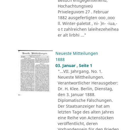
Besuch entgegensehend,
Hochachtungsveü
Priveleguvom 27 . Februar
1882 ausgefertigten ooo ,ooo
ll. Winter-paletot , ni- )n- -iua,-
o t zahlreichen laleihezeheihea
er alt lirbhi ..."
Neueste Mitteilungen
1888
03. Januar , Seite 1
"...VII. Jahrgang. No. 1.
Neueste Mittheilungen.
Verantwortlicher Herausgeber:
Dr. H. Klee. Berlin, Dienstag,
den 3. Januar 1888.
Diplomatische Fälschungen.
Der Staatsanzeiger hat am
letzten Tage des alten Jahres
eine Reihe von Actenstücken
veröffentlicht, deren
Vorhandensein für den Frieden