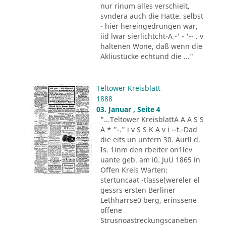
nur rinum alles verschieit,
svndera auch die Hatte. selbst
- hier hereingedrungen war,
iid lwar sierlichtcht-A -' - '-- . v
haltenen Wone, daß wenn die
Akliustücke echtund die ..."
Teltower Kreisblatt
1888
03. Januar , Seite 4
"...Teltower KreisblattA A A S S
A * "-." i v S S K A v i --t.-Dad
die eits un untern 30. Aurll d.
Is. 1inm den rbeiter on1lev
uante geb. am i0. JuU 1865 in
Offen Kreis Warten:
stertuncaat -tlasse(wereler el
gessrs ersten Berliner
Lethharrse0 berg, erinssene
offene
Strusnoastreckungscaneben