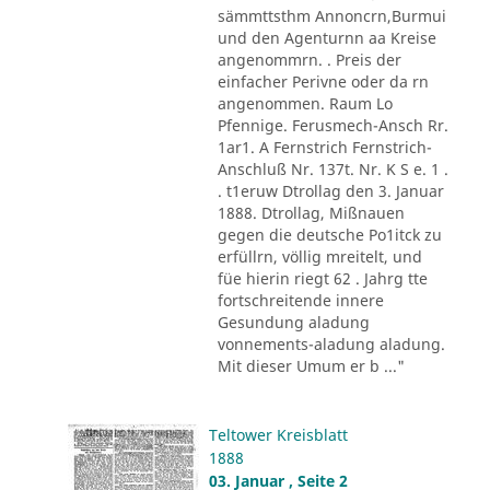
sämmttsthm Annoncrn,Burmui
und den Agenturnn aa Kreise
angenommrn. . Preis der
einfacher Perivne oder da rn
angenommen. Raum Lo
Pfennige. Ferusmech-Ansch Rr.
1ar1. A Fernstrich Fernstrich-
Anschluß Nr. 137t. Nr. K S e. 1 .
. t1eruw Dtrollag den 3. Januar
1888. Dtrollag, Mißnauen
gegen die deutsche Po1itck zu
erfüllrn, völlig mreitelt, und
füe hierin riegt 62 . Jahrg tte
fortschreitende innere
Gesundung aladung
vonnements-aladung aladung.
Mit dieser Umum er b ..."
Teltower Kreisblatt
1888
03. Januar , Seite 2