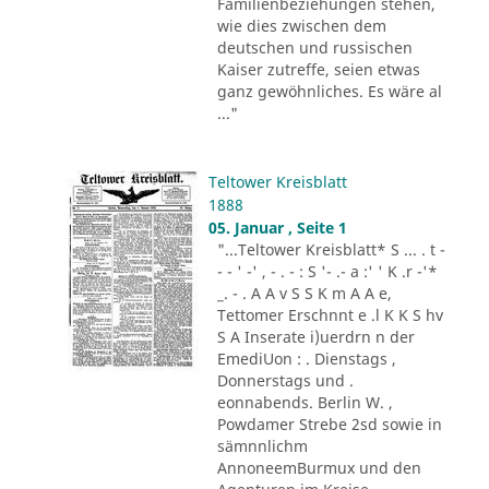
Familienbeziehungen stehen,
wie dies zwischen dem
deutschen und russischen
Kaiser zutreffe, seien etwas
ganz gewöhnliches. Es wäre al
..."
Teltower Kreisblatt
1888
05. Januar , Seite 1
"...Teltower Kreisblatt* S ... . t -
- - ' -' , - . - : S '- .- a :' ' K .r -'*
_. - . A A v S S K m A A e,
Tettomer Erschnnt e .l K K S hv
S A Inserate i)uerdrn n der
EmediUon : . Dienstags ,
Donnerstags und .
eonnabends. Berlin W. ,
Powdamer Strebe 2sd sowie in
sämnnlichm
AnnoneemBurmux und den