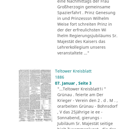
eine Nachmittags der Frau
Großherzogin gemeinsame
Spazierfahrt . Prinz Genesung
in und Prinzesssn Wilhelm
Weise fort schreiten Prinz in
der der erfreulichsten Wi
lhelm Regierungsjubiläums Sr.
Majestät des Kaisers das
Lehrerkollegium unseres
veranstaltete ..."
Teltower Kreisblatt
1886
07. Januar , Seite 3
"...Teltower Kreisblatt1i "
Grünau . feierte am Der
Krieger - Verein den 2 . d . M . ,
orarbeiten Grünau - Bohnsdorf
, V das 25jährige ie ee -
Sonnabend, gierungs -
Jubiläum Sr. Majestät seitige