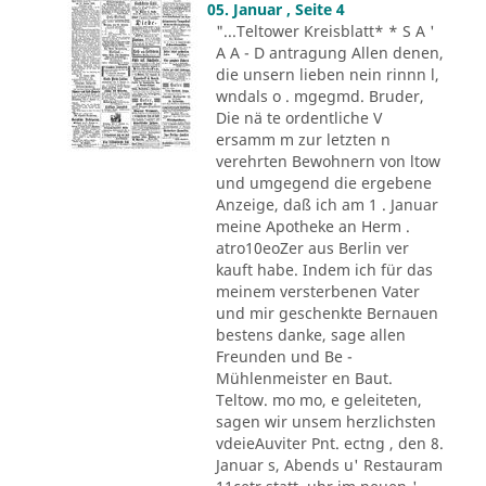
05. Januar , Seite 4
"...Teltower Kreisblatt* * S A '
A A - D antragung Allen denen,
die unsern lieben nein rinnn l,
wndals o . mgegmd. Bruder,
Die nä te ordentliche V
ersamm m zur letzten n
verehrten Bewohnern von ltow
und umgegend die ergebene
Anzeige, daß ich am 1 . Januar
meine Apotheke an Herm .
atro10eoZer aus Berlin ver
kauft habe. Indem ich für das
meinem versterbenen Vater
und mir geschenkte Bernauen
bestens danke, sage allen
Freunden und Be -
Mühlenmeister en Baut.
Teltow. mo mo, e geleiteten,
sagen wir unsem herzlichsten
vdeieAuviter Pnt. ectng , den 8.
Januar s, Abends u' Restauram