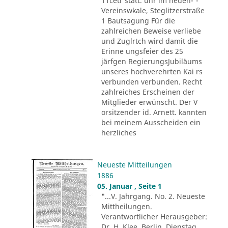
11cetr statt. uhr im neuen-'-
Vereinswkale, Steglitzerstraße
1 Bautsagung Für die
zahlreichen Beweise verliebe
und Zuglrtch wird damit die
Erinne ungsfeier des 25
järfgen RegierungsJubiläums
unseres hochverehrten Kai rs
verbunden verbunden. Recht
zahlreiches Erscheinen der
Mitglieder erwünscht. Der V
orsitzender id. Arnett. kannten
bei meinem Ausscheiden ein
herzliches
Neueste Mitteilungen
1886
05. Januar , Seite 1
"...V. Jahrgang. No. 2. Neueste
Mittheilungen.
Verantwortlicher Herausgeber:
Dr. H. Klee. Berlin, Dienstag,