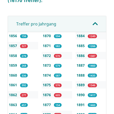
(16170 Treffer):
Treffer pro Jahrgang
1856
1870
1884
156
594
1249
1857
1871
1885
327
582
1266
1858
1872
1886
279
570
1387
1859
1873
1887
268
579
1460
1860
1874
1888
336
587
1435
1861
1875
1889
392
576
1346
1862
1876
1890
277
605
1417
1863
1877
1891
457
154
1460