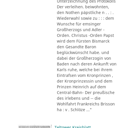
Unterzeichnung des Protokolls
Der verleihen. beiwohnten,
den Nothen päpstliche n . . : .
Wiederwahl sowie zu : : : dem
Wunsche für emsinger
Großherzogs und Adler -
Orden. Christus -Orden Papst
wird dem Fürsten Bismarck
den Gesandte Baron
beglückwünscht habe. und
dabei der Großherzogin von
Baden nach deren Ankunft von
Karls ruhe, welche bei ihrem
Eintrafsen vom Kronprinzen ,
der Kronprinzessin und dem
Prinzen Heinrich auf dem
Central-Bahn- Der preußische
des irlebens und -- die
Wohlfahrt Frankreichs Brisson
ha : v . Schlöze ..."
Teltower Kreisblatt