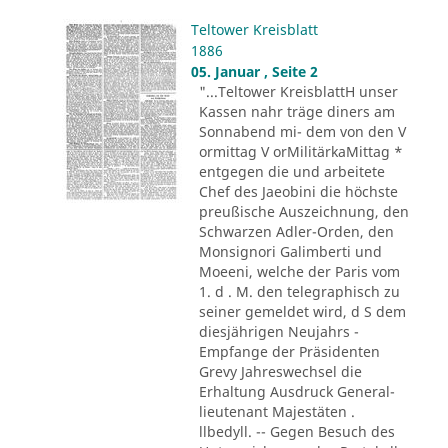
Teltower Kreisblatt
1886
05. Januar , Seite 2
"...Teltower KreisblattH unser
Kassen nahr träge diners am
Sonnabend mi- dem von den V
ormittag V orMilitärkaMittag *
entgegen die und arbeitete
Chef des Jaeobini die höchste
preußische Auszeichnung, den
Schwarzen Adler-Orden, den
Monsignori Galimberti und
Moeeni, welche der Paris vom
1. d . M. den telegraphisch zu
seiner gemeldet wird, d S dem
diesjährigen Neujahrs -
Empfange der Präsidenten
Grevy Jahreswechsel die
Erhaltung Ausdruck General-
lieutenant Majestäten .
llbedyll. -- Gegen Besuch des