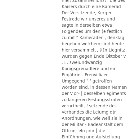
hielt Zusammenlunst . die des
Kaisers durch eine Kamerad
Der Vorsitzende, Kerger,
Festrede wir unseres und
sagte in derselben etwa
Folgendes um den (e festlich
zu mit " Kameraden , denktag
begehen welchem sind heute
hier versammelt , § In Liegnitz
wurden gegen Ende Oktober v
. I . zweiundwanzig
Königsgrenadlere und ein
Einjährig - Frenvilliaer
Umgegend " ' getroffen
worden sind, in dessen Namen
der V or- [ desselben egiments
zu längeren Festungsstrafen
verurtheilt, ! setzende des
Verbandes die Leiumg dtr
Anordnungen, wie weil sie in
der Militär - Badeanstalt dem
Offizier eln jimr [ die
Einfühnmg und Aufstellung