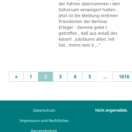
der Fahren übernommen i den
Gehorsam verweigert hatten. .
Jetzt ist die Meldung einEmen
Präsidenten der Berliner
Erteger - Dereme giebt t
getroffen , daß aus Anlaß des
kaiserl . Jubiläums allen, mit
hat . mems vom V ..."
Previous
(current)
«
1
2
3
4
5
...
1616
Datenschutz
Nicht angemeldet.
Impressum und Rechtliches
Barrierefreiheit