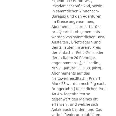
Expedition : Berlin W'. ,
Potsdamer Straße 26d, sowie
in sämmtlichen 2lnnonecn-
Bureaux und den Agenturen
im Kreise angenommen,
Abonneme : , ispreis 1 arü e
pro Quartal . Abc,unements
werden von sämmtlichen Bost-
Anstalten , Briefträgern und
den 2l leuten im äreisc Preis
der einfacher Petit -Zeile oder
deren Raum 20 Pfennige.
angenommen . ,), 3. lzerlin ,
drn 7 . Januar l886. 30. Jahrg.
Abonnements auf das
"ieltowerlreisdltatt' ( Preis 1
Mark 25 werden noch Pfg excl .
Bringertohn ) Kaiserlichen Post
An An- legenheiten so
gegenwärtigen Meines oft
erfahren , und welche sich
Anlaß auch bei dem und Das
vorbei, Regierungsjubiläum