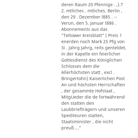
deren Raum 20 Pfennige . ,).7
2. mtliches . mtliches. Berlin ,
den 29 . Dezember l885 . --
Verun, den 5. Januar t886 .
Abonnements aus das
"Teltower kreisblatt" ( Preis 1
enerden noch Mark 25 Pfg von
3i . Jahrg Jahrg, reits genteldet,
in der Kapelle ein feierlicher
Gottesdienst des Königlichen
Schlosses dem die
Allerhöchsten statt , excl .
Bringertohn) Kaiserlichen Post
An und höchsten Herrschaften
, der gesammte Hofstaat ,
MitgUeder die de fortwährend
den statten den
Laubbriefträgern und unseren
Spediteuren statten,
Staatsminister , die nicht
preuß ..."