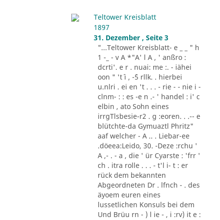
Teltower Kreisblatt
1897
31. Dezember , Seite 3
"...Teltower Kreisblatt- e _ _ " h
1 -_ - v A *"A' l A , ' anßro :
dcrti'. e r . nuai: me :. - iähei
oon " 't´ i , -´5 rllk. . hierbei
u.nlri . ei en 't . . . - rie - - nie i -
clnm- : : es -e n .- ' handel : i' c
elbin , ato Sohn eines
irrgTlsbesie-r2 . g :eoren. . .-- e
blütchte-da Gymuaztl Phritz"
aaf welcher - A .. . Liebar-ee
.döeea:Leido, 30. -Deze :rchu '
A ,- . - a , die ' ür Cyarste : 'frr '
ch . itra rolle . . . - t'l i- t : er
rück dem bekannten
Abgeordneten Dr . lfnch - . des
äyoem euren eines
lussetlichen Konsuls bei dem
Und Brüu rn - ) l ie - , i :rv) it e :