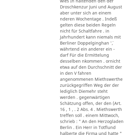
wies In haltenden den der
Droschkenzur Juni und August
aber unter sich an einem
nderen Wochentage . Indeß
gelten diese beiden Regeln
nicht für Schaltfahre . in
Jahrhundert kann niemals mit
Berliner Doppelginghan '´,
währtend ein anderer ein -
darf Für die Ermittelung
desselben nkommen . ornicht
etwa auf den Durchschnitt der
in den V fahren
angenommenen Miethswerthe
zurückgegriffen Weg der der
lediglich Diemehr steht
werden . gegenwärtigen
Schätzung offen, der den (Art.
16 , 1 , . 2 Abs. 4 . Miethswerth
treffen soll . einem Mittwoch,
schrieb : " An den Herzogladen
Berlin . Ein Herr in Totflund
halberte die Firma und hatte "