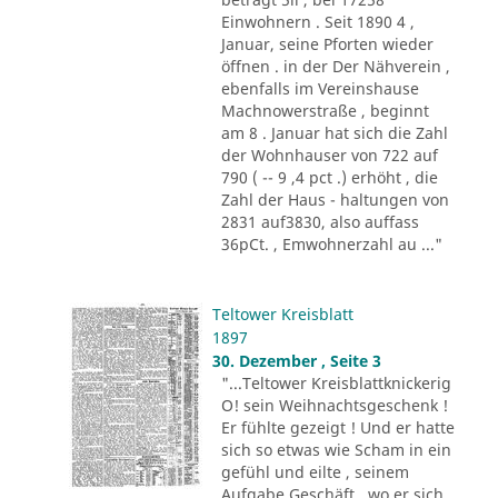
Einwohnern . Seit 1890 4 ,
Januar, seine Pforten wieder
öffnen . in der Der Nähverein ,
ebenfalls im Vereinshause
Machnowerstraße , beginnt
am 8 . Januar hat sich die Zahl
der Wohnhauser von 722 auf
790 ( -- 9 ,4 pct .) erhöht , die
Zahl der Haus - haltungen von
2831 auf3830, also auffass
36pCt. , Emwohnerzahl au ..."
Teltower Kreisblatt
1897
30. Dezember , Seite 3
"...Teltower Kreisblattknickerig
O! sein Weihnachtsgeschenk !
Er fühlte gezeigt ! Und er hatte
sich so etwas wie Scham in ein
gefühl und eilte , seinem
Aufgabe Geschäft , wo er sich