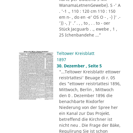
WanamaLetnenGewebe). S -' A
. '-1 ., 110 : 120 cm 110 : 150
em n- , do en -e' OS O - , -) )' .-
')) -, )' .´' . , , to , . . to - oer
Stück Jacguarb . ., ewebe , 1 ,
25 Ichenbandehe ..."
Teltower Kreisblatt
1897
30. Dezember , Seite 5
"...Teltower Kreisblattr ettower
reistrtattesi' Beuage di r. 05
des "ettower reistrtattesi 1896,
Mittwoch, Berlin , Mittwoch
den 0 . Dezember 1896 die
benachbarte Rixdorfer
Niederung von der Spree her
ein Kanal zur Das Projekt.
betreffend die Kirchner ist
nicht neu . Die Frage der Bäke,
Regulirung Sie ist schon