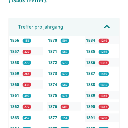
(13403 Treffer):
Treffer pro Jahrgang
1856
1870
1884
156
594
1249
1857
1871
1885
327
582
1266
1858
1872
1886
279
570
1387
1859
1873
1887
268
579
1460
1860
1874
1888
336
587
1435
1861
1875
1889
392
576
1346
1862
1876
1890
277
605
1417
1863
1877
1891
457
154
1460