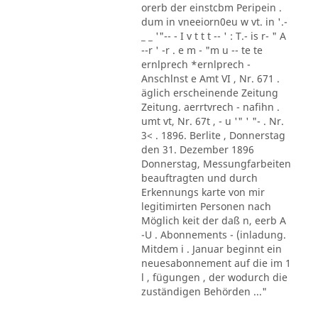
orerb der einstcbm Peripein .
dum in vneeiorn0eu w vt. in '.-
_ _ '"-- - I v t t t -- ' : T.- is r- " A
--r ' -r . e m - "m u -- te te
ernlprech *ernlprech -
Anschlnst e Amt VI , Nr. 671 .
äglich erscheinende Zeitung
Zeitung. aerrtvrech - nafihn .
umt vt, Nr. 67t , - u '" ' "- . Nr.
3< . 1896. Berlite , Donnerstag
den 31. Dezember 1896
Donnerstag, Messungfarbeiten
beauftragten und durch
Erkennungs karte von mir
legitimirten Personen nach
Möglich keit der daß n, eerb A
-U . Abonnements - (inladung.
Mitdem i . Januar beginnt ein
neuesabonnement auf die im 1
l , fügungen , der wodurch die
zuständigen Behörden ..."