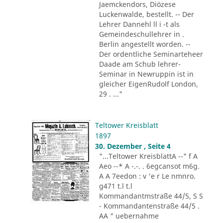
Jaemckendors, Diözese
Luckenwalde, bestellt. -- Der
Lehrer Dannehl ll i -t als
Gemeindeschullehrer in .
Berlin angestellt worden. --
Der ordentliche Seminarteheer
Daade am Schub lehrer-
Seminar in Newruppin ist in
gleicher EigenRudolf London,
29 . ..."
Teltower Kreisblatt
1897
30. Dezember , Seite 4
"...Teltower KreisblattA --" f A
Aeo --* A -.-. . 6egcansot m6g.
A A 7eedon : v 'e r Le nmnro.
g471 t.l t.l
Kommandantmstraße 44/5, S S
- Kommandantenstraße 44/5 .
AA " uebernahme