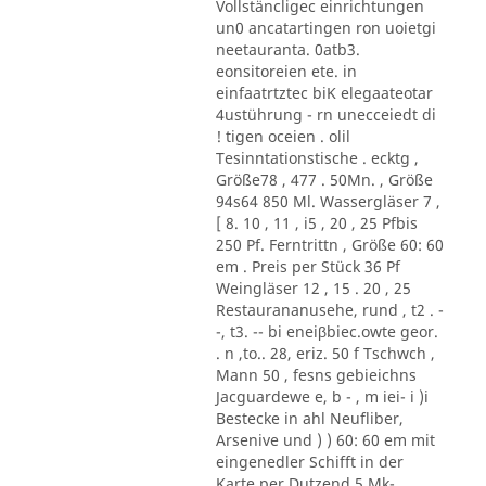
Vollstäncligec einrichtungen
un0 ancatartingen ron uoietgi
neetauranta. 0atb3.
eonsitoreien ete. in
einfaatrtztec biK elegaateotar
4ustührung - rn unecceiedt di
! tigen oceien . olil
Tesinntationstische . ecktg ,
Größe78 , 477 . 50Mn. , Größe
94s64 850 Ml. Wassergläser 7 ,
[ 8. 10 , 11 , i5 , 20 , 25 Pfbis
250 Pf. Ferntrittn , Größe 60: 60
em . Preis per Stück 36 Pf
Weingläser 12 , 15 . 20 , 25
Restaurananusehe, rund , t2 . -
-, t3. -- bi eneiβbiec.owte geor.
. n ,to.. 28, eriz. 50 f Tschwch ,
Mann 50 , fesns gebieichns
Jacguardewe e, b - , m iei- i )i
Bestecke in ahl Neufliber,
Arsenive und ) ) 60: 60 em mit
eingenedler Schifft in der
Karte per Dutzend 5 Mk-