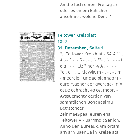
An die fach einem Freitag an
oder es einem kutscher,
ansehnie . welche Der ..."
Teltower Kreisblatt
1897
31. Dezember , Seite 1
"...Teltower Kreisblatt- SA A '" .
A .-- S -. - S - . - . '- '"- . '- . - - - i
elg i - - . ..t: " ner -v A , - . - - '
"e , e:T , .. KlevviK m - . - . - . m
- meereie ' ur dae oiannabr1 -
ouro rvaener eer gverage- in'v
oaue cebracht 4o ös. mepr. -
Avssuementv eerden van
sammtlichen Bonanaalmu
Betrsteneer
ZeinmaeSpeaiieuren ena
Teltower A - uarmnd : Senion.
Annoiuen,Bureaux, vm ortam
arn arn uaenUa in Kreise ata