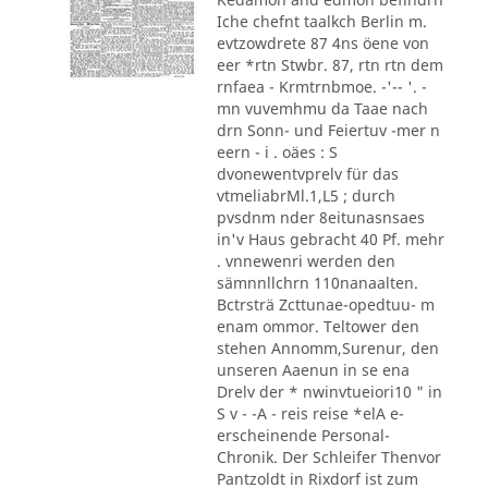
Iche chefnt taalkch Berlin m.
evtzowdrete 87 4ns öene von
eer *rtn Stwbr. 87, rtn rtn dem
rnfaea - Krmtrnbmoe. -'-- '. -
mn vuvemhmu da Taae nach
drn Sonn- und Feiertuv -mer n
eern - i . oäes : S
dvonewentvprelv für das
vtmeliabrMl.1,L5 ; durch
pvsdnm nder 8eitunasnsaes
in'v Haus gebracht 40 Pf. mehr
. vnnewenri werden den
sämnnllchrn 110nanaalten.
Bctrsträ Zcttunae-opedtuu- m
enam ommor. Teltower den
stehen Annomm,Surenur, den
unseren Aaenun in se ena
Drelv der * nwinvtueiori10 " in
S v - -A - reis reise *elA e-
erscheinende Personal-
Chronik. Der Schleifer Thenvor
Pantzoldt in Rixdorf ist zum