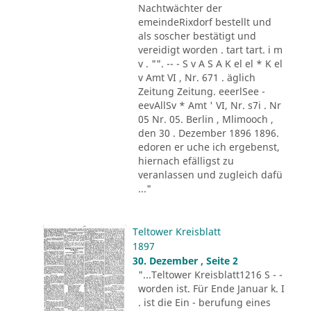
Nachtwächter der
emeindeRixdorf bestellt und
als soscher bestätigt und
vereidigt worden . tart tart. i m
v . "". -- - S v A S A K el el * K el
v Amt VI , Nr. 671 . äglich
Zeitung Zeitung. eeerlSee -
eevAllSv * Amt ' VI, Nr. s7i . Nr
05 Nr. 05. Berlin , Mlimooch ,
den 30 . Dezember 1896 1896.
edoren er uche ich ergebenst,
hiernach efälligst zu
veranlassen und zugleich dafü
..."
Teltower Kreisblatt
1897
30. Dezember , Seite 2
"...Teltower Kreisblatt1216 S - -
worden ist. Für Ende Januar k. I
. ist die Ein - berufung eines