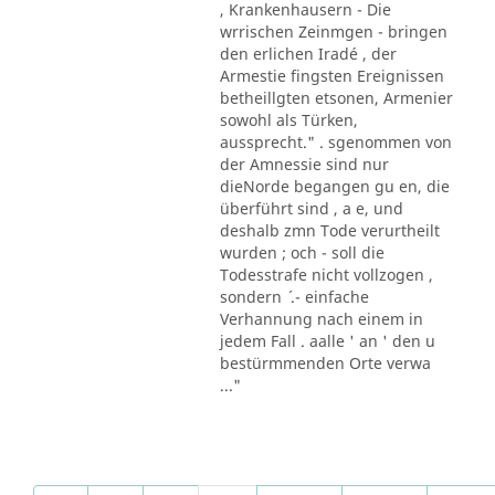
, Krankenhausern - Die
wrrischen Zeinmgen - bringen
den erlichen Iradé , der
Armestie fingsten Ereignissen
betheillgten etsonen, Armenier
sowohl als Türken,
aussprecht." . sgenommen von
der Amnessie sind nur
dieNorde begangen gu en, die
überführt sind , a e, und
deshalb zmn Tode verurtheilt
wurden ; och - soll die
Todesstrafe nicht vollzogen ,
sondern ´ .- einfache
Verhannung nach einem in
jedem Fall . aalle ' an ' den u
bestürmmenden Orte verwa
..."