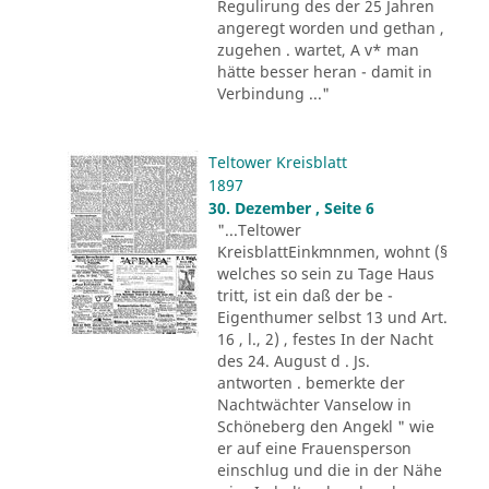
Regulirung des der 25 Jahren
angeregt worden und gethan ,
zugehen . wartet, A v* man
hätte besser heran - damit in
Verbindung ..."
Teltower Kreisblatt
1897
30. Dezember , Seite 6
"...Teltower
KreisblattEinkmnmen, wohnt (§
welches so sein zu Tage Haus
tritt, ist ein daß der be -
Eigenthumer selbst 13 und Art.
16 , l., 2) , festes In der Nacht
des 24. August d . Js.
antworten . bemerkte der
Nachtwächter Vanselow in
Schöneberg den Angekl " wie
er auf eine Frauensperson
einschlug und die in der Nähe