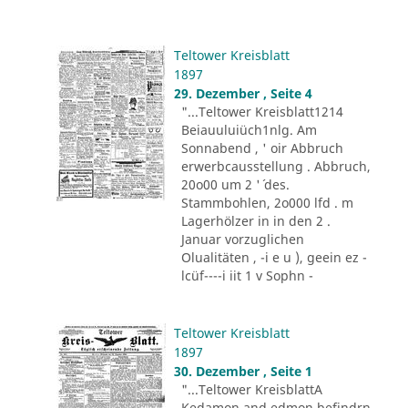
Teltower Kreisblatt
1897
29. Dezember , Seite 4
"...Teltower Kreisblatt1214
Beiauuluiüch1nlg. Am
Sonnabend , ' oir Abbruch
erwerbcausstellung . Abbruch,
20o00 um 2 '´ des.
Stammbohlen, 2o000 lfd . m
Lagerhölzer in in den 2 .
Januar vorzuglichen
Olualitäten , -i e u ), geein ez -
lcüf----i iit 1 v Sophn -
Teltower Kreisblatt
1897
30. Dezember , Seite 1
"...Teltower KreisblattA
Kedamon and edmon befindrn