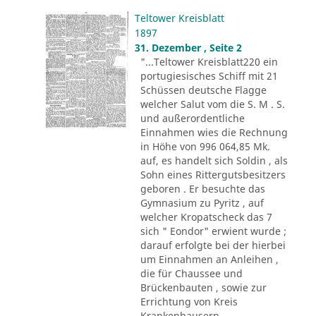
Teltower Kreisblatt
1897
31. Dezember , Seite 2
"...Teltower Kreisblatt220 ein
portugiesisches Schiff mit 21
Schüssen deutsche Flagge
welcher Salut vom die S. M . S.
und außerordentliche
Einnahmen wies die Rechnung
in Höhe von 996 064,85 Mk.
auf, es handelt sich Soldin , als
Sohn eines Rittergutsbesitzers
geboren . Er besuchte das
Gymnasium zu Pyritz , auf
welcher Kropatscheck das 7
sich " Eondor" erwient wurde ;
darauf erfolgte bei der hierbei
um Einnahmen an Anleihen ,
die für Chaussee und
Brückenbauten , sowie zur
Errichtung von Kreis
Krankenhausern