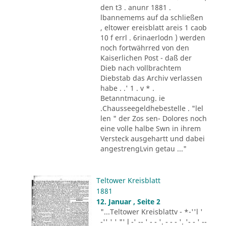
den t3 . anunr 1881 .
lbannemems auf da schließen
, eltower ereisblatt areis 1 caob
10 f errl . 6rinaerlodn ) werden
noch fortwährred von den
Kaiserlichen Post - daß der
Dieb nach vollbrachtem
Diebstab das Archiv verlassen
habe . .' 1 . v * .
Betanntmacung. ie
.Chausseegeldhebestelle . "lel
len " der Zos sen- Dolores noch
eine volle halbe Swn in ihrem
Versteck ausgehartt und dabei
angestrengLvin getau ..."
Teltower Kreisblatt
1881
12. Januar , Seite 2
"...Teltower Kreisblattv - *-''l '
-'' ' ' "' l -' -- ' - - '. - - - '. '- - ' --