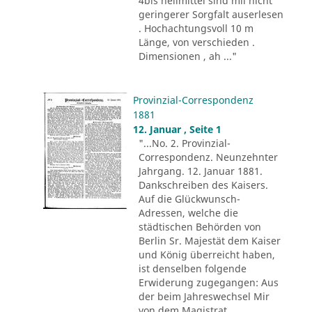
4bis heilmittel sind mii nicht
geringerer Sorgfalt auserlesen
. Hochachtungsvoll 10 m
Länge, von verschieden .
Dimensionen , ah ..."
Provinzial-Correspondenz
1881
12. Januar , Seite 1
"...No. 2. Provinzial-
Correspondenz. Neunzehnter
Jahrgang. 12. Januar 1881.
Dankschreiben des Kaisers.
Auf die Glückwunsch-
Adressen, welche die
städtischen Behörden von
Berlin Sr. Majestät dem Kaiser
und König überreicht haben,
ist denselben folgende
Erwiderung zugegangen: Aus
der beim Jahreswechsel Mir
von dem Magistrat