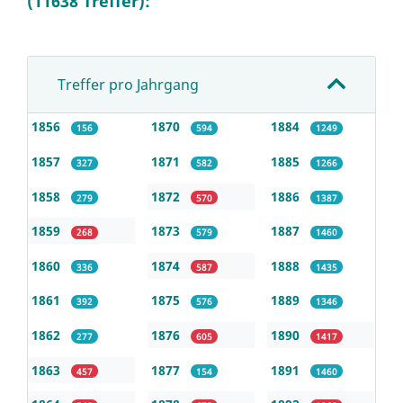
(11638 Treffer):
Treffer pro Jahrgang
1856
1870
1884
156
594
1249
1857
1871
1885
327
582
1266
1858
1872
1886
279
570
1387
1859
1873
1887
268
579
1460
1860
1874
1888
336
587
1435
1861
1875
1889
392
576
1346
1862
1876
1890
277
605
1417
1863
1877
1891
457
154
1460