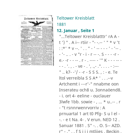
Teltower Kreisblatt
1881
12. Januar , Seite 1
"...Teltower Kreisblatttr' rA A -
t ') " . A i-- rtiir - "- -.-- ' " * v 't
: :*' * v --. ' . . " - ' -- - - - ' - '-- .
- '- .. . - v "r - i - r -- -. S - - - -r -
e.- -r - - -- . r - . ---- - '" K - - - -- -
- - . '. , . - ve - . ', .,- .". . . . - :---
" .. k7- -'/ - -r - S S S. , : - e. Te
ltol verreibla S S A* ' . . .--v
Artchemt i ---r'-" nnabme oon
Inserateu och8 u. 3onnaöend8.
- i. ort 4- eeline - ouclauer
3lwfe 1bb. sowie - , ... * u..-- . r
- "t rsnnrwenrvorriv : A
prnuartal 1 art t0 Pfg- S u l el -
-. - e t Na. 4- . V erun. NED 12 .
5anuar 1881 . S" -. . O. S-- AZD.
r" - ." . . f S i i i mtliies . Beckin ,