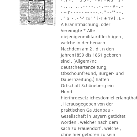
- . . . . . . . . - - - - . . - . --- - v - . -
- -- r - - - - - --- - - -. -. " - -"' - - .
. " S '- . - '-' rS ' ' i -T e 19 l . L -
A Branntmachung. oder
Vereinigte * Alle
diejenigenmilitairdflechtigen ,
welche in der benach
Nachdem am 2 . d . n den
Jahren1859 dis 1861 geboren
sind , (Allgem7nc
deutscheartenzeitung,
Obschounfreund, Bürger- und
Dauernzeitung.) hatten
Ortschaft Schöneberg ein
Hund
hierihrgesetzlichesdomiellerlangth
, Herausgegeben von der
praktischen Ga ,ttenbau -
Gesellschaft in Bayern getödtet
worden , welcher nach dem
sach zu Frauendorf . welche ,
ohne hier geboren zu sein