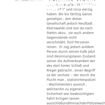
. , - . - t .--. e-.u"e.- 15 -' ' ' " '- -
- - - . - -r* l" und circa vierzig
haben -Bis bis fänfzig Gänse
gestehjen , don dieser
Gesellschaft jedoch Neuftadt .
Eberswalde und oon da nach
Stettin abzu , sie auch andere
Gegenstände nicht
verschmäht. fünf Personen
reisen . Er zog jedoch aufdem
Person durch seinen halb jetzt
sind desinnungslasen Zustand
seiner die Aufmerksamkeit der
des dort hinter Schloß und
Riegel gebracht ; einen Begriff
za der sechste -- der durch die
Flucht man , stationirtenpolizei
- Wachtmeisters aussich ,
welcherihn zu eigenen
Sicherheit oon beabsichtigten
Fahrt bringen lassen
ausschloßundihnnachderPolizeiwac