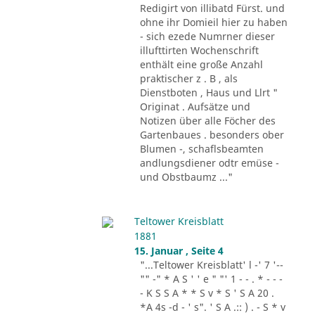
Redigirt von illibatd Fürst. und
ohne ihr Domieil hier zu haben
- sich ezede Numrner dieser
illufttirten Wochenschrift
enthält eine große Anzahl
praktischer z . B , als
Dienstboten , Haus und Llrt "
Originat . Aufsätze und
Notizen über alle Föcher des
Gartenbaues . besonders ober
Blumen -, schaflsbeamten
andlungsdiener odtr emüse -
und Obstbaumz ..."
Teltower Kreisblatt
1881
15. Januar , Seite 4
"...Teltower Kreisblatt' l -' 7 '--
"" -" * A S ' ' e " "' 1 - - . * - - -
- K S S A * * S v * S ' S A 20 .
*A 4s -d - ' s". ' S A .:: ) . - S * v