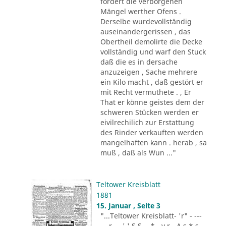
fordert die verborgenen
Mängel werther Ofens .
Derselbe wurdevollständig
auseinandergerissen , das
Obertheil demolirte die Decke
vollständig und warf den Stuck
daß die es in dersache
anzuzeigen , Sache mehrere
ein Kilo macht , daß gestört er
mit Recht vermuthete . , Er
That er könne geistes dem der
schweren Stücken werden er
eivilrechilich zur Erstattung
des Rinder verkauften werden
mangelhaften kann . herab , sa
muß , daß als Wun ..."
Teltower Kreisblatt
1881
15. Januar , Seite 3
"...Teltower Kreisblatt- 'r" - ---
-.. r - . ' ' S S - .* - v r - A s * s -