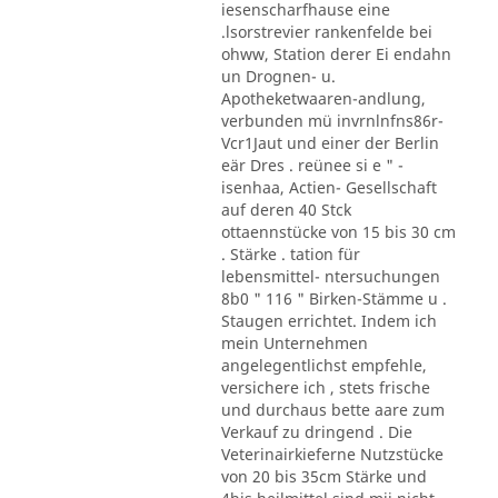
iesenscharfhause eine
.lsorstrevier rankenfelde bei
ohww, Station derer Ei endahn
un Drognen- u.
Apotheketwaaren-andlung,
verbunden mü invrnlnfns86r-
Vcr1Jaut und einer der Berlin
eär Dres . reünee si e " -
isenhaa, Actien- Gesellschaft
auf deren 40 Stck
ottaennstücke von 15 bis 30 cm
. Stärke . tation für
lebensmittel- ntersuchungen
8b0 " 116 " Birken-Stämme u .
Staugen errichtet. Indem ich
mein Unternehmen
angelegentlichst empfehle,
versichere ich , stets frische
und durchaus bette aare zum
Verkauf zu dringend . Die
Veterinairkieferne Nutzstücke
von 20 bis 35cm Stärke und