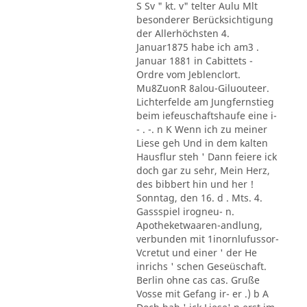
S Sv " kt. v" telter Aulu Mlt
besonderer Berücksichtigung
der Allerhöchsten 4.
Januar1875 habe ich am3 .
Januar 1881 in Cabittets -
Ordre vom Jeblenclort.
Mu8ZuonR 8alou-Giluouteer.
Lichterfelde am Jungfernstieg
beim iefeuschaftshaufe eine i-
- . -. n K Wenn ich zu meiner
Liese geh Und in dem kalten
Hausflur steh ' Dann feiere ick
doch gar zu sehr, Mein Herz,
des bibbert hin und her !
Sonntag, den 16. d . Mts. 4.
Gassspiel irogneu- n.
Apotheketwaaren-andlung,
verbunden mit 1inornlufussor-
Vcretut und einer ' der He
inrichs ' schen Geseüschaft.
Berlin ohne cas cas. Gruße
Vosse mit Gefang ir- er .) b A