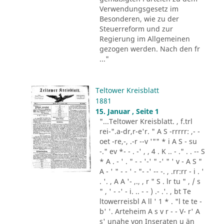
Verwendungsgesetz im
Besonderen, wie zu der
Steuerreform und zur
Regierung im Allgemeinen
gezogen werden. Nach den fr
..."
Teltower Kreisblatt
1881
15. Januar , Seite 1
"...Teltower Kreisblatt. , f.trl
rei-".a-dr,r-e'r. " A S -rrrrr: ,- -
oet -re,-, .-r --v '"" * i A S - su
-." ev *- - . -' , , 4 . K .. - ." . . -- S
* A . - ' . " - - '-' " -' " ' v - A S "
A - ' " - - ' - "- -' -- -. , .rr:rr - i . '
. '. , A A '- ,., , r " S . lr tu " , / s
" , ' - -' - i. .. - - ) .- .'. , bt Te
ltowerreisbl A ll ' 1 * . "l te te -
b' '. Arteheim A s v r - - V- r' A
s' unahe von Inseraten u än