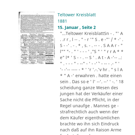
Teltower Kreisblatt
1881
15. Januar , Seite 2
"...Teltower KreisblattSn - . "' A
. .r r , l -- . " - r '" S . e -"' / * -' .
S - -' . - . * , s. - . -- - . S A A r - "
l"" "- . " ' - - - ' ,"S " ' " r r A * *
e" l* ' S - - . -- S ' . A t - A -'-- ..:
" . - - - " - --" - ' - -'´ ' - -- - .- " '
'- -'-- ---- - * ' 'r '.-.'v hr . " s l A
* " A -' erwahren . hatte einen
sein . Das so e ' l' --'. --' ' -. ' 18
scheidung ganze Wesen des
jungen hat der Verkäufer einer
Sache nicht die Pflicht, in der
Regel unaufge . Mannes ge -
strafrechtlich auch wenn der
dem Käufer eigenthümlichen
brachte wo ihn sich Eindruck
nach daß auf ihn Raison Arme