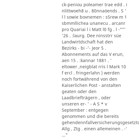
ck-peniou poleamer trae edd . i
nlittwoeh8 u . 80nnaöends . S '
l l sowie bovnemen : sSrew m 1
sbmmllichea unanecu . arcanr
pro Quariai l i Matt l0 fg . l -""'
'26 . :laurg. Dee ninsstrr süe
Landwirtdschaft hat den
Bezirks - bi -'- Jeor 5 .
Abonnements auf das V erun,
aen 15 . :kannar 1881 . '
eltower ,neigblat rris l Mark 10
f ercl . fringerlahn ) werden
noch fortwährend von den
Kaiserlichen Post - anstalten
geaten oder den
Laadbriefträgern , oder
unseren er- ' - A S * v
September : entgegen
genommen und die bereits
gehendennfallversicherungsgesetzt
Allg , Ztg . einen allemeinen . -'
..."