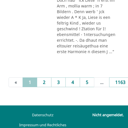
Doch hab ' ick Liese' n erst im
Arm , mollia warm ; in 7
Bildern . Denn werb ' jck
wieder A * K Ja, Liese is een
feltrig Kind , wieder us
geschwind ! Ztation für I!
ebensmittel - 1ntersuchungen
errichtet. -. Da dhaut man
eltouier reisäugethua eine
erste Harmonie n diesem J ..."
(current)
«
1
2
3
4
5
...
1163
Datenschutz
Nicht angemeldet.
Impressum und Rechtliches