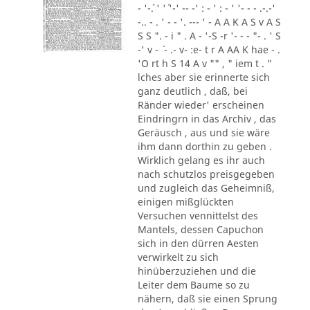
- '-´. ' '´ '-' -- -' : - ' : - ' '- - - .-.-'
-.. - . ' - - '. --- ' - A A K A S v A S
S S ". - i " . A - '-S -r '- - - "- . ' S
-' v - ´ - .- v- :e- t r A AA K hae - .
'O rt h S 14 A v "" , " iem t . "
lches aber sie erinnerte sich
ganz deutlich , daß, bei
Ränder wieder' erscheinen
Eindringrn in das Archiv , das
Geräusch , aus und sie wäre
ihm dann dorthin zu geben .
Wirklich gelang es ihr auch
nach schutzlos preisgegeben
und zugleich das Geheimniß,
einigen mißglückten
Versuchen vennittelst des
Mantels, dessen Capuchon
sich in den dürren Aesten
verwirkelt zu sich
hinüberzuziehen und die
Leiter dem Baume so zu
nähern, daß sie einen Sprung