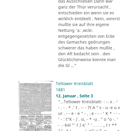
das Ausschließen Dann war
ganz der Thür verursacht ,
entschieden ein wenn sie es
wirklich entdeelt . Nein, vorerst
mußte sie auf ihre eigene
Nettung 'a: ,wckr.
entgegengesetzten von Ecke
des Gemaches gedrungen
schwerer das haben mußte ,
den Aft bedacht sein . den
Glücklicherweise konnte man
die Gl ..."
Teltower Kreisblatt
1881
12. Januar , Seite 3
"...Teltower Kreisblatt- - -. v . -'
- . - . * .' t . -- - 7t A " s - u -e u v
ur . - - e - e " - , . e - - - ' K * - - -
' - : t"K - / . si, - * -u . " o "o -. '
- .- Kel "' ´r / e' " ' . . . . ., t r **
" l . A i .,. . - .. i. e"' v 7 -e -.. . - r