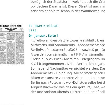
bezüglich der Staatsform, welche doch die G
politischen Daseins ist. Dieser Streit ist auc
sondern er spielte schon in der Wahlbewegung 
Teltower Kreisblatt
1882
04. Januar , Seite 1
"...Teltower KreisblattTeltower kreisblatt . kreis
Mittwochs und Sonnabends . Abonnementspreis :
BerlinlV. , PotsdamerStraße26li , sowie S prn 
A werden von sämmtlichrn t K K A in sämmtli
Kreise b l v v v Post - Anstalten, Briegrägern 
K G i b angenommen . N°1 . . Verun den 4. Jan
Sonnabend Nachmittag vernichtet werden. Das 
Abonnements - Einladung. Mil hervorliegende
bitten wir unsere verehrten Abonnenten , Er
Berlin nach Potsdam , wo Höchstderselbe bei 
August Buchwald wie des ein gekauft, . hat. we
der und sodann Abends Letztere den empfindli 