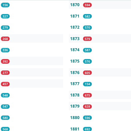
1870
156
594
1871
327
582
1872
279
570
1873
268
579
1874
336
587
1875
392
576
1876
277
605
1877
457
154
1878
548
675
1879
547
628
1880
580
596
1881
568
692