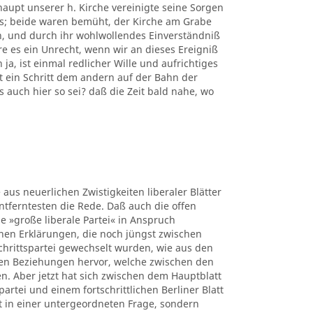
upt unserer h. Kirche vereinigte seine Sorgen
rs; beide waren bemüht, der Kirche am Grabe
n, und durch ihr wohlwollendes Einverständniß
e es ein Unrecht, wenn wir an dieses Ereigniß
a, ist einmal redlicher Wille und aufrichtiges
 ein Schritt dem andern auf der Bahn der
s auch hier so sei? daß die Zeit bald nahe, wo
 aus neuerlichen Zwistigkeiten liberaler Blätter
ntferntesten die Rede. Daß auch die offen
e »große liberale Partei« in Anspruch
hen Erklärungen, die noch jüngst zwischen
chrittspartei gewechselt wurden, wie aus den
en Beziehungen hervor, welche zwischen den
. Aber jetzt hat sich zwischen dem Hauptblatt
rtei und einem fortschrittlichen Berliner Blatt
t in einer untergeordneten Frage, sondern