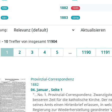
1882
550
1035
1883
551
1314
Aktualisieren
rung:
1 - 10
Treffer von insgesamt
11904
(current)
1
2
3
4
5
...
1190
1191
Provinzial-Correspondenz
1882
04. Januar , Seite 1
"...No. 1. Provinzial-Correspondenz. Zwanzigst
besseren Zeit für die katholische Kirche. Der n
seines Amts einen Hirtenbrief erlassen, in wel
Regierung zur Wiederherstellung geordneter V