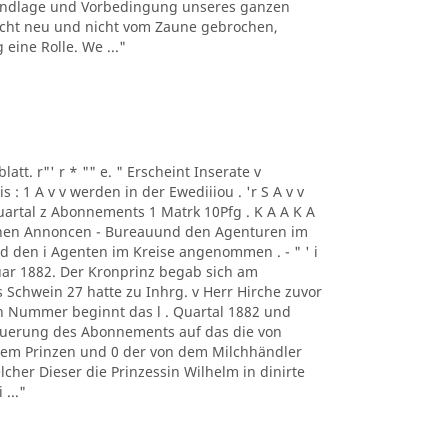
rundlage und Vorbedingung unseres ganzen
h nicht neu und nicht vom Zaune gebrochen,
eine Rolle. We ..."
blatt. r"' r * "" e. " Erscheint Inserate v
 1 A v v werden in der Ewediiiou . 'r S A v v
Quartal z Abonnements 1 Matrk 10Pfg . K A A K A
chen Annoncen - Bureauund den Agenturen im
und den i Agenten im Kreise angenommen . - " ' i
uar 1882. Der Kronprinz begab sich am
Schwein 27 hatte zu Inhrg. v Herr Hirche zuvor
n Nummer beginnt das l . Quartal 1882 und
neuerung des Abonnements auf das die von
dem Prinzen und 0 der von dem Milchhändler
lcher Dieser die Prinzessin Wilhelm in dinirte
..."