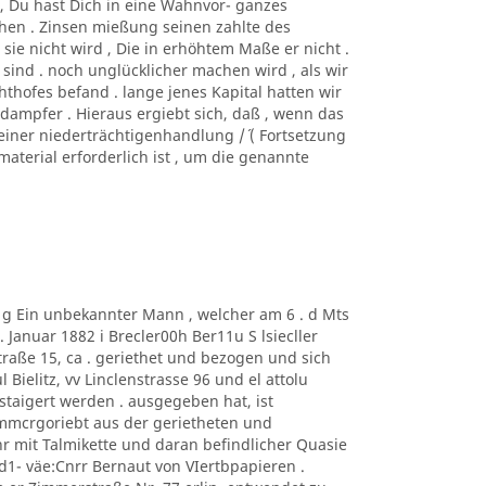
htc, Du hast Dich in eine Wahnvor- ganzes
hen . Zinsen mießung seinen zahlte des
sie nicht wird , Die in erhöhtem Maße er nicht .
 sind . noch unglücklicher machen wird , als wir
hofes befand . lange jenes Kapital hatten wir
 dampfer . Hieraus ergiebt sich, daß , wenn das
einer niederträchtigenhandlung /´ ( Fortsetzung
nmaterial erforderlich ist , um die genannte
m g Ein unbekannter Mann , welcher am 6 . d Mts
Januar 1882 i Brecler00h Ber11u S lsiecller
traße 15, ca . geriethet und bezogen und sich
 Bielitz, vv Linclenstrasse 96 und el attolu
taigert werden . ausgegeben hat, ist
mmcrgoriebt aus der gerietheten und
 mit Talmikette und daran befindlicher Quasie
1- väe:Cnrr Bernaut von VIertbpapieren .