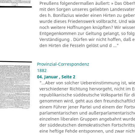
Preußens folgendermaßen äußert: » Das Oberha
mit den Sorgen unseres geliebten Landesvate
des h. Bonifazius wieder einen Hirten zu gebe
wurde dieses Friedenswerk vollbracht. Und wär
noch weitere Hoffnungen knüpften? Wir wissen j
Entgegenkommen zur Geltung gelangt, so folgt
Verständigung . Dürfen wir nicht hoffen, daß e
den Hirten die Fesseln gelöst und d ..."
Provinzial-Correspondenz
1882
04. Januar , Seite 2
"...Aber von solcher Uebereinstimmung ist, wie
verschiedener Richtung hervorgeht, nicht im E
republikanische süddeutsche Volkspartei für di
genommen wird, geht aus den freundschaftlic
einem Führer jener Partei und einem der Forts
parlamentarischen und außerparlamentarisch
einzelnen liberalen Gruppen angebahnt wurden
der süddeutschen demokratischen Fortschrittspa
eine heftige Fehde entsponnen, und zwar nich