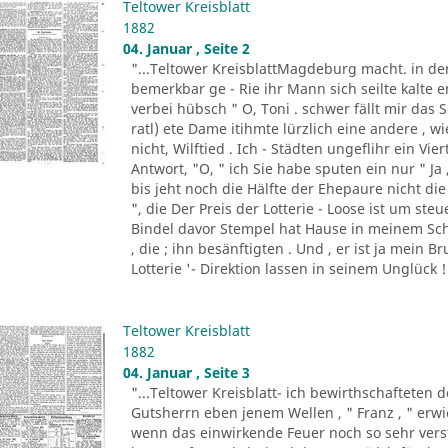
Teltower Kreisblatt
1882
04. Januar , Seite 2
"...Teltower KreisblattMagdeburg macht. in de
bemerkbar ge - Rie ihr Mann sich seilte kalte e
verbei hübsch " O, Toni . schwer fällt mir da
ratl) ete Dame itihmte lürzlich eine andere , 
nicht, Wilftied . Ich - Städten ungeflihr ein Vi
Antwort, "O, " ich Sie habe sputen ein nur " Ja
bis jeht noch die Hälfte der Ehepaure nicht die 
", die Der Preis der Lotterie - Loose ist um ste
Bindel davor Stempel hat Hause in meinem Sch
, die ; ihn besänftigten . Und , er ist ja mein B
Lotterie '- Direktion lassen in seinem Unglück ! 
Teltower Kreisblatt
1882
04. Januar , Seite 3
"...Teltower Kreisblatt- ich bewirthschafteten 
Gutsherrn eben jenem Wellen , " Franz , " erwied
wenn das einwirkende Feuer noch so sehr verst