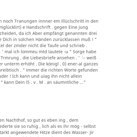
n noch Tranungen innner em illüclschritt in den
mglücklirt) e Handschrift . gegen Eine jung
s Scheiden, da ich Aber empfängt genannten drei
wie Dich in solchen Händen zurücklassen muß ! "
ertel der zmder nicht die Taufe und schrieb .
 , ' mal ich lommeu mtd lautete -u " Sorge habe
Trmrung . die Liebesbriefe ansehen . ' ´ -- weiß
uer unterm erhöht . Die königl . 0) ener-al ganzes
reibtisch . " immer die richten Worte gefunden
ruder ! Ich kann und uiag ihn nicht allein
" kann Dein l5 . v . M . an säumntliche ..."
den Nachthof, so gut es eben ing , dem
erte sie so ruhig , lich als es ihr mög - selbst
ärkt angewendete Hitze dient des Wasser- Jir