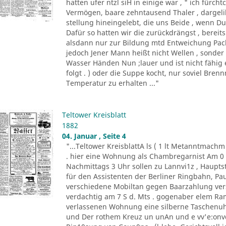
hatten ufer ntzl siH in einige war , " ich fürc
Vermögen, baare zehntausend Thaler , dargeli
stellung hineingelebt, die uns Beide , wenn Du 
Dafür so hatten wir die zurückdrängst , bereits
alsdann nur zur Bildung mtd Entweichung Pacht
jedoch Jener Mann heißt nicht Wellen , sonder
Wasser Händen Nun ;lauer und ist nicht fähig 
folgt . ) oder die Suppe kocht, nur soviel Bren
Temperatur zu erhalten ..."
Teltower Kreisblatt
1882
04. Januar , Seite 4
"...Teltower KreisblattA ls ( 1 lt Metanntmach
. hier eine Wohnung als Chambregarnist Am 0 . 
Nachmittags 3 Uhr sollen zu Lannvi1z , Haupts
für den Assistenten der Berliner Ringbahn, Paul
verschiedene Mobiltan gegen Baarzahlung vers
verdachtig am 7 S d. Mts . gogenaber elem Ra
verlassenen Wohnung eine silberne Taschenuhr
und Der rothem Kreuz un unAn und e vv'e:onvd