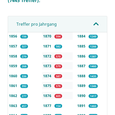
(7445 Treffer):
Treffer pro Jahrgang
1856
1870
1884
156
594
1249
1857
1871
1885
327
582
1266
1858
1872
1886
279
570
1387
1859
1873
1887
268
579
1460
1860
1874
1888
336
587
1435
1861
1875
1889
392
576
1346
1862
1876
1890
277
605
1417
1863
1877
1891
457
154
1460