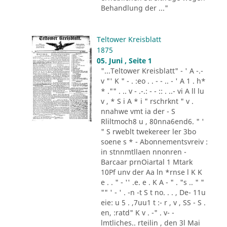
Behandlung der ..."
Teltower Kreisblatt
1875
05. Juni , Seite 1
"...Teltower Kreisblatt" - ' A -.-
v "' K " - . :eo . . - - .. - ' A 1 . h*
* ."" . .. v - .-.: - - :: . ..- vi A ll lu
v , * S i A * i " rschrknt " v .
nnahwe vmt ia der - S
Rliltmoch8 u , 80nna6end6. " '
" S rweblt twekereer ler 3bo
soene s * - Abonnementsvreiv :
in stnnmtllaen nnonren -
Barcaar prnOiartal 1 Mtark
10Pf unv der Aa ln *rnse l K K
e . . " - '' .e. e . K A - " . "s .. " "
"" ' - ' . -n -t S t no. . . , De- 11u
eie: u 5 . ,7uu1 t :- r , v , SS - S .
en, :ratd" K v . -" . v- -
lmtliches.. rteilin , den 3l Mai