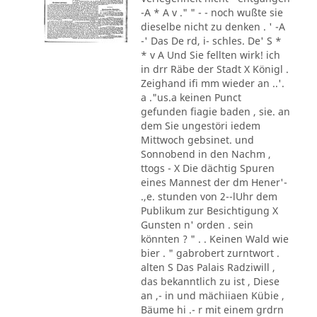
-A * A v ." " - - noch wußte sie
dieselbe nicht zu denken . ' -A
-' Das De rd, i- schles. De' S *
* v A Und Sie fellten wirk! ich
in drr Räbe der Stadt X Königl .
Zeighand ifi mm wieder an ..'.
a ."us.a keinen Punct
gefunden fiagie baden , sie. an
dem Sie ungestöri iedem
Mittwoch gebsinet. und
Sonnobend in den Nachm ,
ttogs - X Die dächtig Spuren
eines Mannest der dm Hener'-
.,e. stunden von 2--lUhr dem
Publikum zur Besichtigung X
Gunsten n' orden . sein
könnten ? " . . Keinen Wald wie
bier . " gabrobert zurntwort .
alten S Das Palais Radziwill ,
das bekanntlich zu ist , Diese
an ,- in und mächiiaen Kübie ,
Bäume hi .- r mit einem grdrn