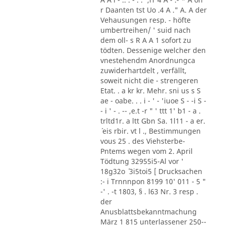
r Daanten tst Uo .4 A ." A. A der
Vehausungen resp. - höfte
umbertreihen/ ' suid nach
dem oll- s R A A 1 sofort zu
tödten. Dessenige welcher den
vnestehendm Anordnungca
zuwiderhartdelt , verfällt,
soweit nicht die - strengeren
Etat. . a kr kr. Mehr. sni us s S
ae - oabe. . . i - ' - 'iuoe S - -i S -
- i ' - . -- ,e.t -r " ' ttt 1' b1 - a .
trltd1r. a ltt Gbn Sa. 1l11 - a er.
´ eis rbir. vt l ., Bestimmungen
vous 25 . des Viehsterbe-
Pntems wegen vom 2. April
Tödtung 32955i5-Al vor '
18g32o ´ 3i5toi5 [ Drucksachen
:- i Trnnnpon 8199 10' 011 - 5 "
-' . -t 1803, § . l63 Nr. 3 resp .
der
Anusblattsbekanntmachung
März 1 815 unterlassener 250--