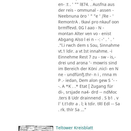
en- :t . ' "" l874. . Ausfna aus
der reis - ommunal - assen -
Neebnuna öro ' " "e ' /Re - '
RemontrA . tkavi pro nkauf oon
brmffevd. 0G l aao - N -
montan Alter ven vo - enist
Abgang Also l ei n - -: -' . ' . '
."l.i rwch dem s Sou, Sinnahme
vt.1 ldir. a vt Ist innahme. -i
Einnehme Rest 7 zu - sw - is,-
drei und arona '- mowris sind
im Bereich der Köni .nicl- en N
ne - undfünfJ.thr- n i , rnna m
P .- iedan, Dem alon gew S '- -
-. A *K . .* Etat [ Zugang für
di-, srsjade na4- drd -- ndMoc
.ters 8 Udr drainnend . S b1 . v
l' t.t1dtr a . l; k tdir. tRl Edl -- Sa
. rk. thlr Sa ..."
Teltower Kreisblatt