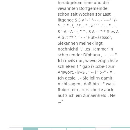
herabgekomirene und der
vevannten Dorfgemeinde
schon seit Wochen zor Last
litgenoe S S v '- ' '-- -, -'----' '/-
': .-' " -/, -'/',- " - a""" -'- - " . -.
S ' A - A - s " " . S A - r" * S es A
A b .t "* 1 ' - - 'Hut--sstssor,
Siekennen meineklingt
nochnichtl '.' .es Hammer in
scherzender Dfohuna , .- . - - "
Ich meiß nur, wievorzüglichste
schießen ! " gab i7::obe-t zur
Amwort. -lr--S . ' -- i ' :--" - * .
Ich desie, . - Sie iollrn damit
nichl sagen , daß bin ! " wais
Robert ein . rersicherte auck
auf S ich ein Zunaenheld . Ne
..."