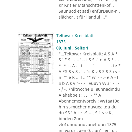
Kr Kr t er Mtanschtttenkpf. ,
Saunucd et sati) enfürDaun-n .
siächer , t für liandui ..."
Teltower Kreisblatt
1875
09. Juni , Seite 1
"...Teltower Kreisblatt: A S A *
S ' " S . - --' -- i S S -' n A S * - -
* .* i . A . t t - - - -' --- -- .- -. te *
A *S S v S . ' . "s K v S S S S i v -
n '"' e K ... l .. "" w' - - .- e A - l
S b A s v "- -.- ' vuuvh vvu ' - . -
- / -. 7niltwoche u. 80nnadmdu
A ahebbe ! : . . ' - "' A
Abonnementvpreiv : vw1aa10d
h n st-mücher nuvuea .du du
du SS ' h i * -S -- . S 1 v v K ,
binden Zum
vto1unuuunuvuneltuun 1875
im vorur , aen 0. ,lun1 lei ' d .