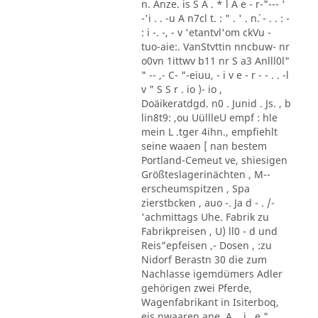
n. Anze. is S A . * l A e - r-"--- '
-'i . . -u A n7cl t. : " . ' . n´. - . . : -
: i -. -, - v 'etantvl'om ckVu -
tuo-aie:. VanStvttin nncbuw- nr
o0vn 1ittwv b11 nr S a3 Anlll0l"
" -- ,- C- "-eiuu, - i v e - r - - . . -l
v " S S r . io )- io ,
Doäikeratdgd. n0 . Junid . Js. , b
lin8t9: ,ou UüllleU empf : hle
mein L .tger 4ihn., empfiehlt
seine waaen [ nan bestem
Portland-Cemeut ve, shiesigen
Größteslagerinächten , M--
erscheumspitzen , Spa
zierstbcken , auo -. Ja d - . /-
'achmittags Uhe. Fabrik zu
Fabrikpreisen , U) ll0 - d und
Reis"epfeisen ,- Dosen , :zu
Nidorf Berastn 30 die zum
Nachlasse igemdümers Adler
gehörigen zwei Pferde,
Wagenfabrikant in Isiterboq,
eis nwaaren ane, A. . i . e " , ,,