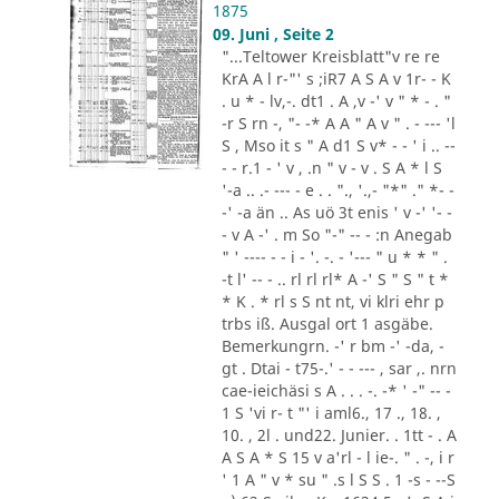
1875
09. Juni , Seite 2
"...Teltower Kreisblatt"v re re
KrA A l r-"' s ;iR7 A S A v 1r- - K
. u * - lv,-. dt1 . A ,v -' v " * - . "
-r S rn -, "- -* A A " A v " . - --- 'l
S , Mso it s " A d1 S v* - - ' i .. --
- - r.1 - ' v , .n " v - v . S A * l S
'-a .. .- --- - e . . "., '.,- "*" ." *- -
-' -a än .. As uö 3t enis ' v -' '- -
- v A -' . m So "-" -- - :n Anegab
" ' ---- - - i - '. -. - '--- " u * * " .
-t l' -- - .. rl rl rl* A -' S " S " t *
* K . * rl s S nt nt, vi klri ehr p
trbs iß. Ausgal ort 1 asgäbe.
Bemerkungrn. -' r bm -' -da, -
gt . Dtai - t75-.' - - --- , sar ,. nrn
cae-ieichäsi s A . . . -. -* ' -" -- -
1 S 'vi r- t "' i aml6., 17 ., 18. ,
10. , 2l . und22. Junier. . 1tt - . A
A S A * S 15 v a'rl - l ie-. " . -, i r
' 1 A " v * su " .s l S S . 1 -s - --S