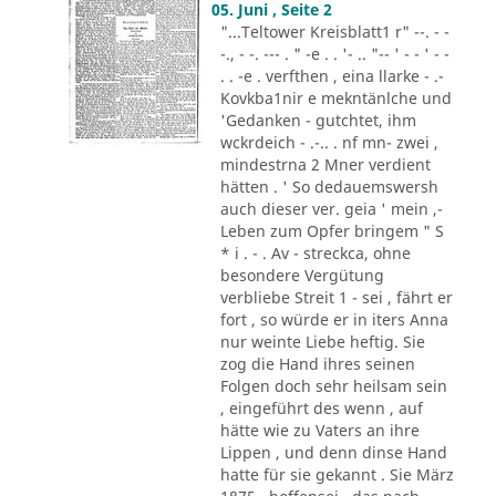
05. Juni , Seite 2
"...Teltower Kreisblatt1 r" --. - -
-., - -. --- . " -e . . '- .. "-- ' - - ' - -
. . -e . verfthen , eina llarke - .-
Kovkba1nir e mekntänlche und
'Gedanken - gutchtet, ihm
wckrdeich - .-.. . nf mn- zwei ,
mindestrna 2 Mner verdient
hätten . ' So dedauemswersh
auch dieser ver. geia ' mein ,-
Leben zum Opfer bringem " S
* i . - . Av - streckca, ohne
besondere Vergütung
verbliebe Streit 1 - sei , fährt er
fort , so würde er in iters Anna
nur weinte Liebe heftig. Sie
zog die Hand ihres seinen
Folgen doch sehr heilsam sein
, eingeführt des wenn , auf
hätte wie zu Vaters an ihre
Lippen , und denn dinse Hand
hatte für sie gekannt . Sie März