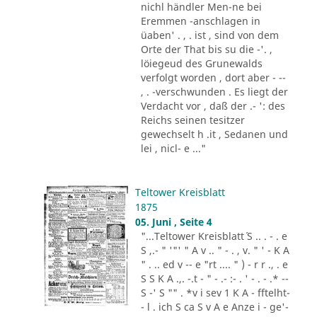
nichl händler Men-ne bei
Eremmen -anschlagen in
üaben' . , . ist , sind von dem
Orte der That bis su die -'. ,
löiegeud des Grunewalds
verfolgt worden , dort aber - --
, . -verschwunden . Es liegt der
Verdacht vor , daß der .- ': des
Reichs seinen tesitzer
gewechselt h .it , Sedanen und
lei , nicl- e ..."
Teltower Kreisblatt
1875
05. Juni , Seite 4
"...Teltower Kreisblatt´ S .. . - . e
S ,.- " '"' " A v .. " - . , v. " ' - K A
" . .. ed v -- e "rt .... " ) - r r ., . e
S S K A .,. -.t - " - .- :- . ' - . - .* --
S -' S "" . *v i sev 1 K A - fftelht-
- l . ich S ca S v A e Anze i - ge'-