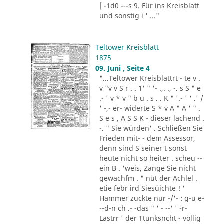
[ -1d0 ---s 9. Für ins Kreisblatt
und sonstig i ' ..."
Teltower Kreisblatt
1875
09. Juni , Seite 4
"...Teltower Kreisblattrt - te v .
v "v v S r . . 1' " '- .,. ., -. s S " e
.- ' v * v " b u . s . . K " '.- ' ' .' /
' -,- er- widerte S * v A " A ' " .
S e s , A S S K - dieser lachend .
-. " Sie würden' . Schließen Sie
Frieden mit- - dem Assessor,
denn sind S seiner t sonst
heute nicht so heiter . scheu --
ein B . 'weis, Zange Sie nicht
gewachfm . " nüt der Achlel .
etie febr ird Siesüichte ! '
Hammer zuckte nur -/'- : g-u e-
--d-n ch .- -das " ' - --' ' -r-
Lastrr ' der Ttunksncht - völlig