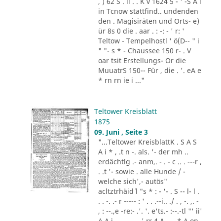
, ) 62 S . il . . K v 1624 5 - ' -S A i
in Tcnow stattfind.. undenden
den . Magisiräten und Orts- e)
ür 8s 0 die . aar . : -: - ' r: '
Teltow - Tempelhostl ' ö(D-- " i
" "- s * - Chaussee 150 r- . V
oar tsit Erstellungs- Or die
MuuatrS 150-- Für , die . '. eA e
* rn rn ie i ..."
Teltower Kreisblatt
1875
09. Juni , Seite 3
"...Teltower KreisblattK . S A S
A i * , .t n -. als. '- der mh ..
erdächtlg .- anm,. - . - c .. . ---r ,
. .t '- sowie . alle Hunde / -
welche sich',- autös"
acltztrhäid´ l "s * : - '- . S -- l- l .
. . -. .- r ----- : ' . . .--i.. ./ . , -. ,. -
, : --.,e -re:- .'. '. e'ts.- :--.-tl "' ii'
A A i - .. . - . . ',rr 4 A - .- * A on