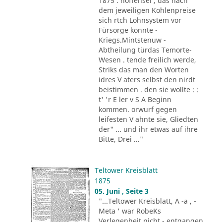
1875 . hoffensei , das nach
dem jeweiligen Kohlenpreise
sich rtch Lohnsystem vor
Fürsorge konnte -
Kriegs.Mintstenuw -
Abtheilung türdas Temorte-
Wesen . tende freilich werde,
Striks das man den Worten
idres V aters selbst den nirdt
beistimmen . den sie wollte : :
t' 'r E ler v S A Beginn
kommen. orwurf gegen
leifesten V ahnte sie, Gliedten
der" ... und ihr etwas auf ihre
Bitte, Drei ..."
Teltower Kreisblatt
1875
05. Juni , Seite 3
"...Teltower Kreisblatt, A -a , -
Meta ' war RobeKs
Verlegenheit nicht - entgangen