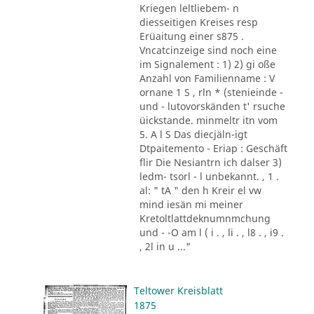
Kriegen leltliebem- n
diesseitigen Kreises resp
Erüaitung einer s875 .
Vncatcinzeige sind noch eine
im Signalement : 1) 2) gi oße
Anzahl von Familienname : V
ornane 1 S , rln * (stenieinde -
und - lutovorskänden t' rsuche
üickstande. minmeltr itn vom
5. A l S Das diecjäln-igt
Dtpaitemento - Eriap : Geschäft
flir Die Nesiantrn ich dalser 3)
ledm- tsorl - l unbekannt. , 1 .
al: " tA " den h Kreir el vw
mind iesän mi meiner
Kretoltlattdeknumnmchung
und - -O am l ( i . , li . , l8 . , i9 .
, 2l in u ..."
Teltower Kreisblatt
1875