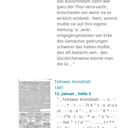
das Ausschließen Dann war
ganz der Thür verursacht ,
entschieden ein wenn sie es
wirklich entdeelt . Nein, vorerst
mußte sie auf ihre eigene
Nettung 'a: ,wckr.
entgegengesetzten von Ecke
des Gemaches gedrungen
schwerer das haben mußte ,
den Aft bedacht sein . den
Glücklicherweise konnte man
die Gl ..."
Teltower Kreisblatt
1881
12. Januar , Seite 3
"...Teltower Kreisblatt- - -. v . -'
- . - . * .' t . -- - 7t A " s - u -e u v
ur . - - e - e " - , . e - - - ' K * - - -
' - : t"K - / . si, - * -u . " o "o -. '
- .- Kel "' ´r / e' " ' . . . . ., t r **
" l . A i .,. . - .. i. e"' v 7 -e -.. . - r