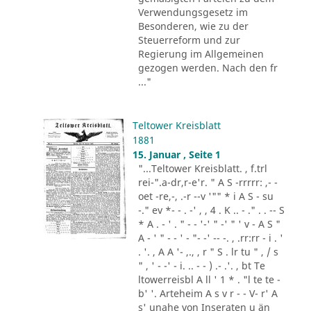
Verwendungsgesetz im
Besonderen, wie zu der
Steuerreform und zur
Regierung im Allgemeinen
gezogen werden. Nach den fr
..."
Teltower Kreisblatt
1881
15. Januar , Seite 1
"...Teltower Kreisblatt. , f.trl
rei-".a-dr,r-e'r. " A S -rrrrr: ,- -
oet -re,-, .-r --v '"" * i A S - su
-." ev *- - . -' , , 4 . K .. - ." . . -- S
* A . - ' . " - - '-' " -' " ' v - A S "
A - ' " - - ' - "- -' -- -. , .rr:rr - i . '
. '. , A A '- ,., , r " S . lr tu " , / s
" , ' - -' - i. .. - - ) .- .'. , bt Te
ltowerreisbl A ll ' 1 * . "l te te -
b' '. Arteheim A s v r - - V- r' A
s' unahe von Inseraten u än