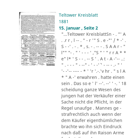
Teltower Kreisblatt
1881
15. Januar , Seite 2
"...Teltower KreisblattSn - . "' A
. .r r , l -- . " - r '" S . e -"' / * -' .
S - -' . - . * , s. - . -- - . S A A r - "
l"" "- . " ' - - - ' ,"S " ' " r r A * *
e" l* ' S - - . -- S ' . A t - A -'-- ..:
" . - - - " - --" - ' - -'´ ' - -- - .- " '
'- -'-- ---- - * ' 'r '.-.'v hr . " s l A
* " A -' erwahren . hatte einen
sein . Das so e ' l' --'. --' ' -. ' 18
scheidung ganze Wesen des
jungen hat der Verkäufer einer
Sache nicht die Pflicht, in der
Regel unaufge . Mannes ge -
strafrechtlich auch wenn der
dem Käufer eigenthümlichen
brachte wo ihn sich Eindruck
nach daß auf ihn Raison Arme