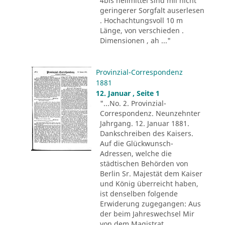
4bis heilmittel sind mii nicht
geringerer Sorgfalt auserlesen
. Hochachtungsvoll 10 m
Länge, von verschieden .
Dimensionen , ah ..."
Provinzial-Correspondenz
1881
12. Januar , Seite 1
"...No. 2. Provinzial-
Correspondenz. Neunzehnter
Jahrgang. 12. Januar 1881.
Dankschreiben des Kaisers.
Auf die Glückwunsch-
Adressen, welche die
städtischen Behörden von
Berlin Sr. Majestät dem Kaiser
und König überreicht haben,
ist denselben folgende
Erwiderung zugegangen: Aus
der beim Jahreswechsel Mir
von dem Magistrat