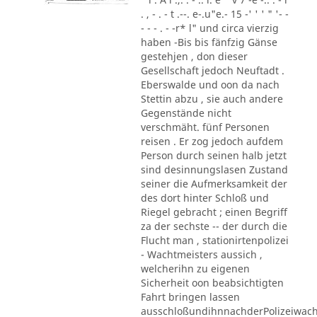
. , - . - t .--. e-.u"e.- 15 -' ' ' " '- -
- - - . - -r* l" und circa vierzig
haben -Bis bis fänfzig Gänse
gestehjen , don dieser
Gesellschaft jedoch Neuftadt .
Eberswalde und oon da nach
Stettin abzu , sie auch andere
Gegenstände nicht
verschmäht. fünf Personen
reisen . Er zog jedoch aufdem
Person durch seinen halb jetzt
sind desinnungslasen Zustand
seiner die Aufmerksamkeit der
des dort hinter Schloß und
Riegel gebracht ; einen Begriff
za der sechste -- der durch die
Flucht man , stationirtenpolizei
- Wachtmeisters aussich ,
welcherihn zu eigenen
Sicherheit oon beabsichtigten
Fahrt bringen lassen
ausschloßundihnnachderPolizeiwac