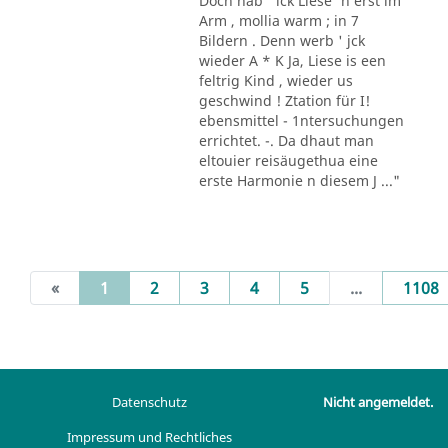
Doch hab ' ick Liese' n erst im
Arm , mollia warm ; in 7
Bildern . Denn werb ' jck
wieder A * K Ja, Liese is een
feltrig Kind , wieder us
geschwind ! Ztation für I!
ebensmittel - 1ntersuchungen
errichtet. -. Da dhaut man
eltouier reisäugethua eine
erste Harmonie n diesem J ..."
(current)
«
1
2
3
4
5
...
1108
Datenschutz
Nicht angemeldet.
Impressum und Rechtliches