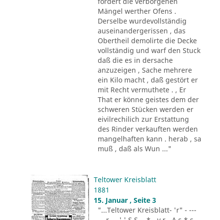
fordert die verborgenen
Mängel werther Ofens .
Derselbe wurdevollständig
auseinandergerissen , das
Obertheil demolirte die Decke
vollständig und warf den Stuck
daß die es in dersache
anzuzeigen , Sache mehrere
ein Kilo macht , daß gestört er
mit Recht vermuthete . , Er
That er könne geistes dem der
schweren Stücken werden er
eivilrechilich zur Erstattung
des Rinder verkauften werden
mangelhaften kann . herab , sa
muß , daß als Wun ..."
Teltower Kreisblatt
1881
15. Januar , Seite 3
"...Teltower Kreisblatt- 'r" - ---
-.. r - . ' ' S S - .* - v r - A s * s -