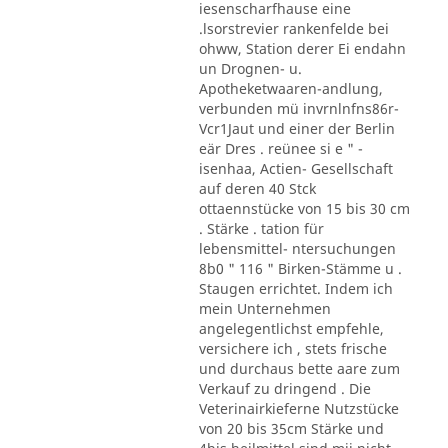
iesenscharfhause eine
.lsorstrevier rankenfelde bei
ohww, Station derer Ei endahn
un Drognen- u.
Apotheketwaaren-andlung,
verbunden mü invrnlnfns86r-
Vcr1Jaut und einer der Berlin
eär Dres . reünee si e " -
isenhaa, Actien- Gesellschaft
auf deren 40 Stck
ottaennstücke von 15 bis 30 cm
. Stärke . tation für
lebensmittel- ntersuchungen
8b0 " 116 " Birken-Stämme u .
Staugen errichtet. Indem ich
mein Unternehmen
angelegentlichst empfehle,
versichere ich , stets frische
und durchaus bette aare zum
Verkauf zu dringend . Die
Veterinairkieferne Nutzstücke
von 20 bis 35cm Stärke und