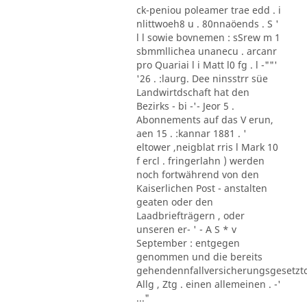
ck-peniou poleamer trae edd . i
nlittwoeh8 u . 80nnaöends . S '
l l sowie bovnemen : sSrew m 1
sbmmllichea unanecu . arcanr
pro Quariai l i Matt l0 fg . l -""'
'26 . :laurg. Dee ninsstrr süe
Landwirtdschaft hat den
Bezirks - bi -'- Jeor 5 .
Abonnements auf das V erun,
aen 15 . :kannar 1881 . '
eltower ,neigblat rris l Mark 10
f ercl . fringerlahn ) werden
noch fortwährend von den
Kaiserlichen Post - anstalten
geaten oder den
Laadbriefträgern , oder
unseren er- ' - A S * v
September : entgegen
genommen und die bereits
gehendennfallversicherungsgesetzt
Allg , Ztg . einen allemeinen . -'
..."