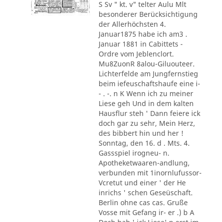
S Sv " kt. v" telter Aulu Mlt
besonderer Berücksichtigung
der Allerhöchsten 4.
Januar1875 habe ich am3 .
Januar 1881 in Cabittets -
Ordre vom Jeblenclort.
Mu8ZuonR 8alou-Giluouteer.
Lichterfelde am Jungfernstieg
beim iefeuschaftshaufe eine i-
- . -. n K Wenn ich zu meiner
Liese geh Und in dem kalten
Hausflur steh ' Dann feiere ick
doch gar zu sehr, Mein Herz,
des bibbert hin und her !
Sonntag, den 16. d . Mts. 4.
Gassspiel irogneu- n.
Apotheketwaaren-andlung,
verbunden mit 1inornlufussor-
Vcretut und einer ' der He
inrichs ' schen Geseüschaft.
Berlin ohne cas cas. Gruße
Vosse mit Gefang ir- er .) b A