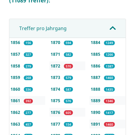
(11089 Treffer):
Treffer pro Jahrgang
1856
1870
1884
156
594
1249
1857
1871
1885
327
582
1266
1858
1872
1886
279
570
1387
1859
1873
1887
268
579
1460
1860
1874
1888
336
587
1435
1861
1875
1889
392
576
1346
1862
1876
1890
277
605
1417
1863
1877
1891
457
154
1460