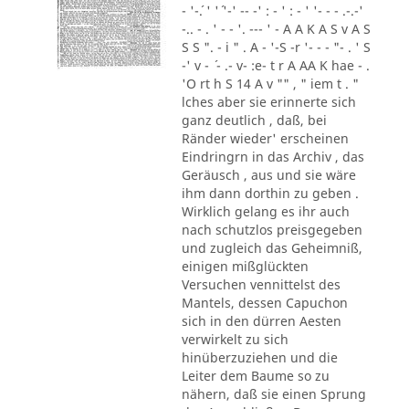
- '-´. ' '´ '-' -- -' : - ' : - ' '- - - .-.-'
-.. - . ' - - '. --- ' - A A K A S v A S
S S ". - i " . A - '-S -r '- - - "- . ' S
-' v - ´ - .- v- :e- t r A AA K hae - .
'O rt h S 14 A v "" , " iem t . "
lches aber sie erinnerte sich
ganz deutlich , daß, bei
Ränder wieder' erscheinen
Eindringrn in das Archiv , das
Geräusch , aus und sie wäre
ihm dann dorthin zu geben .
Wirklich gelang es ihr auch
nach schutzlos preisgegeben
und zugleich das Geheimniß,
einigen mißglückten
Versuchen vennittelst des
Mantels, dessen Capuchon
sich in den dürren Aesten
verwirkelt zu sich
hinüberzuziehen und die
Leiter dem Baume so zu
nähern, daß sie einen Sprung