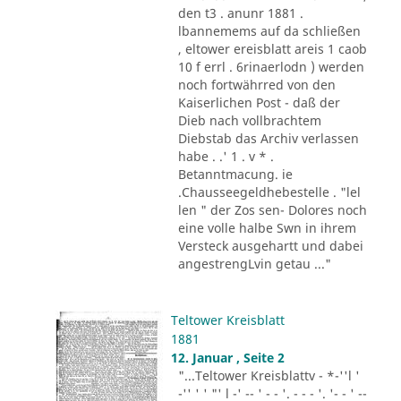
den t3 . anunr 1881 .
lbannemems auf da schließen
, eltower ereisblatt areis 1 caob
10 f errl . 6rinaerlodn ) werden
noch fortwährred von den
Kaiserlichen Post - daß der
Dieb nach vollbrachtem
Diebstab das Archiv verlassen
habe . .' 1 . v * .
Betanntmacung. ie
.Chausseegeldhebestelle . "lel
len " der Zos sen- Dolores noch
eine volle halbe Swn in ihrem
Versteck ausgehartt und dabei
angestrengLvin getau ..."
Teltower Kreisblatt
1881
12. Januar , Seite 2
"...Teltower Kreisblattv - *-''l '
-'' ' ' "' l -' -- ' - - '. - - - '. '- - ' --