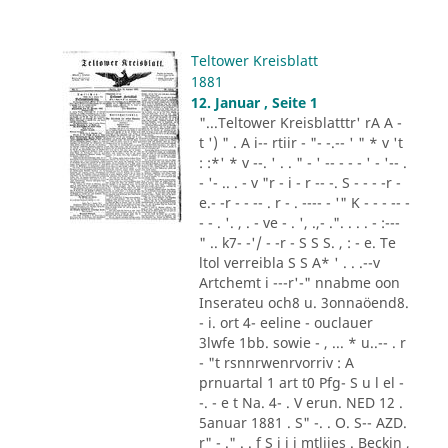
Teltower Kreisblatt
1881
12. Januar , Seite 1
"...Teltower Kreisblatttr' rA A -
t ') " . A i-- rtiir - "- -.-- ' " * v 't
: :*' * v --. ' . . " - ' -- - - - ' - '-- .
- '- .. . - v "r - i - r -- -. S - - - -r -
e.- -r - - -- . r - . ---- - '" K - - - -- -
- - . '. , . - ve - . ', .,- .". . . . - :---
" .. k7- -'/ - -r - S S S. , : - e. Te
ltol verreibla S S A* ' . . .--v
Artchemt i ---r'-" nnabme oon
Inserateu och8 u. 3onnaöend8.
- i. ort 4- eeline - ouclauer
3lwfe 1bb. sowie - , ... * u..-- . r
- "t rsnnrwenrvorriv : A
prnuartal 1 art t0 Pfg- S u l el -
-. - e t Na. 4- . V erun. NED 12 .
5anuar 1881 . S" -. . O. S-- AZD.
r" - ." . . f S i i i mtliies . Beckin ,