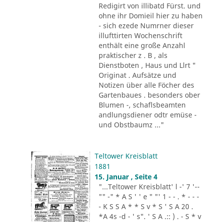
Redigirt von illibatd Fürst. und
ohne ihr Domieil hier zu haben
- sich ezede Numrner dieser
illufttirten Wochenschrift
enthält eine große Anzahl
praktischer z . B , als
Dienstboten , Haus und Llrt "
Originat . Aufsätze und
Notizen über alle Föcher des
Gartenbaues . besonders ober
Blumen -, schaflsbeamten
andlungsdiener odtr emüse -
und Obstbaumz ..."
Teltower Kreisblatt
1881
15. Januar , Seite 4
"...Teltower Kreisblatt' l -' 7 '--
"" -" * A S ' ' e " "' 1 - - . * - - -
- K S S A * * S v * S ' S A 20 .
*A 4s -d - ' s". ' S A .:: ) . - S * v