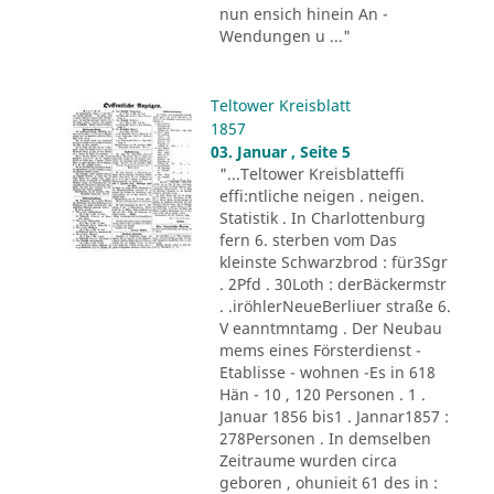
nun ensich hinein An -
Wendungen u ..."
Teltower Kreisblatt
1857
03. Januar , Seite 5
"...Teltower Kreisblatteffi
effi:ntliche neigen . neigen.
Statistik . In Charlottenburg
fern 6. sterben vom Das
kleinste Schwarzbrod : für3Sgr
. 2Pfd . 30Loth : derBäckermstr
. .iröhlerNeueBerliuer straße 6.
V eanntmntamg . Der Neubau
mems eines Försterdienst -
Etablisse - wohnen -Es in 618
Hän - 10 , 120 Personen . 1 .
Januar 1856 bis1 . Jannar1857 :
278Personen . In demselben
Zeitraume wurden circa
geboren , ohunieit 61 des in :