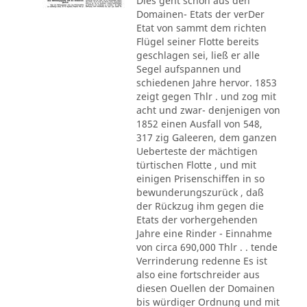
Dies geht schon aus den
Domainen- Etats der verDer
Etat von sammt dem richten
Flügel seiner Flotte bereits
geschlagen sei, ließ er alle
Segel aufspannen und
schiedenen Jahre hervor. 1853
zeigt gegen Thlr . und zog mit
acht und zwar- denjenigen von
1852 einen Ausfall von 548,
317 zig Galeeren, dem ganzen
Ueberteste der mächtigen
türtischen Flotte , und mit
einigen Prisenschiffen in so
bewunderungszurück , daß
der Rückzug ihm gegen die
Etats der vorhergehenden
Jahre eine Rinder - Einnahme
von circa 690,000 Thlr . . tende
Verrinderung redenne Es ist
also eine fortschreider aus
diesen Ouellen der Domainen
bis würdiger Ordnung und mit