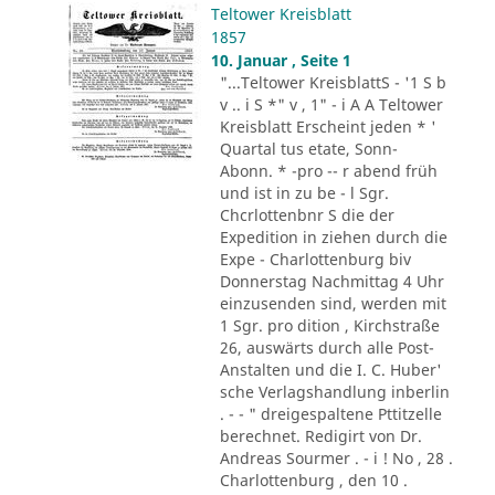
Teltower Kreisblatt
1857
10. Januar , Seite 1
"...Teltower KreisblattS - '1 S b
v .. i S *" v , 1" - i A A Teltower
Kreisblatt Erscheint jeden * '
Quartal tus etate, Sonn-
Abonn. * -pro -- r abend früh
und ist in zu be - l Sgr.
Chcrlottenbnr S die der
Expedition in ziehen durch die
Expe - Charlottenburg biv
Donnerstag Nachmittag 4 Uhr
einzusenden sind, werden mit
1 Sgr. pro dition , Kirchstraße
26, auswärts durch alle Post-
Anstalten und die I. C. Huber'
sche Verlagshandlung inberlin
. - - " dreigespaltene Pttitzelle
berechnet. Redigirt von Dr.
Andreas Sourmer . - i ! No , 28 .
Charlottenburg , den 10 .