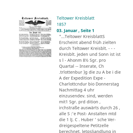
Teltower Kreisblatt
1857
03. Januar , Seite 1
"...Teltower KreisblattS
Erscheint abend früh zielten
durch Teltower Kreisblt. - - -
Kreisblt. jeden und Sonn ist ist
s l - Ahonm 8½ Sgr. pro
Quartal -- Inserate, Ch
.trlottenbur )g die zu A be i die
A der Expedition Expe -
Charlottcndur bio Donnerstag
Nachmittag 4 uhr
einzusendev. sind, werden
mit1 Sgr. prd dition ,
irchstraße auswärts durch 26 ,
alle S :'e Post- Anstalten mtd
die 1 lJ. C . Huber ' sche Ver-
dreigespeltene Petitzelle
berechnet. letgsliandlung in