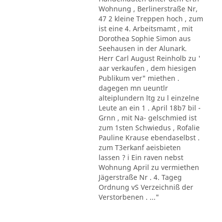
Wohnung , Berlinerstraße Nr,
47 2 kleine Treppen hoch , zum
ist eine 4. Arbeitsmamt , mit
Dorothea Sophie Simon aus
Seehausen in der Alunark.
Herr Carl August Reinholb zu '
aar verkaufen , dem hiesigen
Publikum ver" miethen .
dagegen mn ueuntlr
alteiplundern ltg zu l einzelne
Leute an ein 1 . April 18b7 bil -
Grnn , mit Na- gelschmied ist
zum 1sten Schwiedus , Rofalie
Pauline Krause ebendaselbst .
zum T3erkanf aeisbieten
lassen ? i Ein raven nebst
Wohnung April zu vermiethen
Jägerstraße Nr . 4. Tageg
Ordnung vS Verzeichniß der
Verstorbenen . ..."