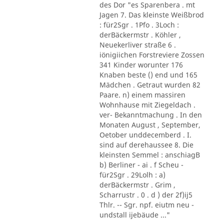
des Dor "es Sparenbera . mt
Jagen 7. Das kleinste Weißbrod
: für2Sgr . 1Pfo . 3Loch :
derBäckermstr . Köhler ,
Neuekerliver straße 6 .
iönigiichen Forstreviere Zossen
341 Kinder worunter 176
Knaben beste () end und 165
Mädchen . Getraut wurden 82
Paare. n) einem massiren
Wohnhause mit Ziegeldach .
ver- Bekanntmachung . In den
Monaten August , September,
Oetober unddecemberd . I.
sind auf derehaussee 8. Die
kleinsten Semmel : anschiagB
b) Berliner - ai . f Scheu -
für2Sgr . 29Lolh : a)
derBäckermstr . Grim ,
Scharrustr . 0 . d ) der 2f)ij5
Thlr. -- Sgr. npf. eiutm neu -
undstall ijebäude ..."