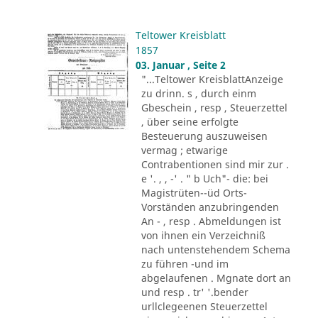
Teltower Kreisblatt
1857
03. Januar , Seite 2
"...Teltower KreisblattAnzeige
zu drinn. s , durch einm
Gbeschein , resp , Steuerzettel
, über seine erfolgte
Besteuerung auszuweisen
vermag ; etwarige
Contrabentionen sind mir zur .
e '. , , -' . " b Uch"- die: bei
Magistrüten--üd Orts-
Vorständen anzubringenden
An - , resp . Abmeldungen ist
von ihnen ein Verzeichniß
nach untenstehendem Schema
zu führen -und im
abgelaufenen . Mgnate dort an
und resp . tr' '.bender
urllclegeenen Steuerzettel