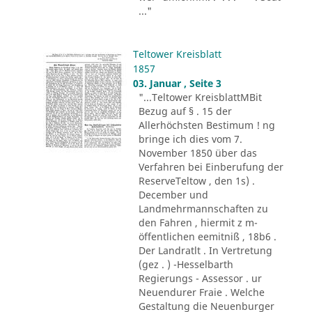
..."
Teltower Kreisblatt
1857
03. Januar , Seite 3
"...Teltower KreisblattMBit
Bezug auf § . 15 der
Allerhöchsten Bestimum ! ng
bringe ich dies vom 7.
November 1850 über das
Verfahren bei Einberufung der
ReserveTeltow , den 1s) .
December und
Landmehrmannschaften zu
den Fahren , hiermit z m-
öffentlichen eemitniß , 18b6 .
Der Landratlt . In Vertretung
(gez . ) -Hesselbarth
Regierungs - Assessor . ur
Neuendurer Fraie . Welche
Gestaltung die Neuenburger