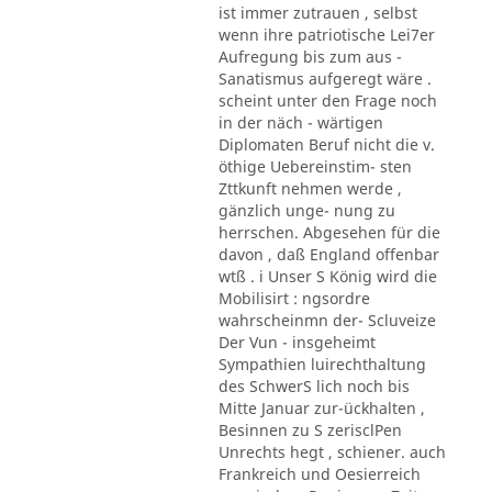
ist immer zutrauen , selbst
wenn ihre patriotische Lei7er
Aufregung bis zum aus -
Sanatismus aufgeregt wäre .
scheint unter den Frage noch
in der näch - wärtigen
Diplomaten Beruf nicht die v.
öthige Uebereinstim- sten
Zttkunft nehmen werde ,
gänzlich unge- nung zu
herrschen. Abgesehen für die
davon , daß England offenbar
wtß . i Unser S König wird die
Mobilisirt : ngsordre
wahrscheinmn der- Scluveize
Der Vun - insgeheimt
Sympathien luirechthaltung
des SchwerS lich noch bis
Mitte Januar zur-ückhalten ,
Besinnen zu S zerisclPen
Unrechts hegt , schiener. auch
Frankreich und Oesierreich