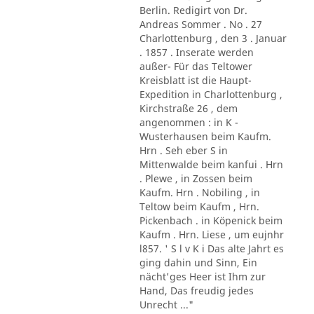
Berlin. Redigirt von Dr.
Andreas Sommer . No . 27
Charlottenburg , den 3 . Januar
. 1857 . Inserate werden
außer- Für das Teltower
Kreisblatt ist die Haupt-
Expedition in Charlottenburg ,
Kirchstraße 26 , dem
angenommen : in K -
Wusterhausen beim Kaufm.
Hrn . Seh eber S in
Mittenwalde beim kanfui . Hrn
. Plewe , in Zossen beim
Kaufm. Hrn . Nobiling , in
Teltow beim Kaufm , Hrn.
Pickenbach . in Köpenick beim
Kaufm . Hrn. Liese , um eujnhr
l857. ' S l v K i Das alte Jahrt es
ging dahin und Sinn, Ein
nächt'ges Heer ist Ihm zur
Hand, Das freudig jedes
Unrecht ..."