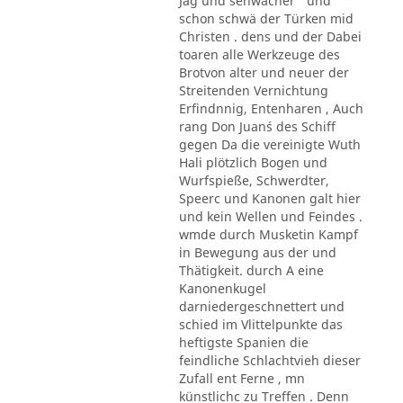
Jag und sehwächer ' und
schon schwä der Türken mid
Christen . dens und der Dabei
toaren alle Werkzeuge des
Brotvon alter und neuer der
Streitenden Vernichtung
Erfindnnig, Entenharen , Auch
rang Don Juan´s des Schiff
gegen Da die vereinigte Wuth
Hali plötzlich Bogen und
Wurfspieße, Schwerdter,
Speerc und Kanonen galt hier
und kein Wellen und Feindes .
wmde durch Musketin Kampf
in Bewegung aus der und
Thätigkeit. durch A eine
Kanonenkugel
darniedergeschnettert und
schied im Vlittelpunkte das
heftigste Spanien die
feindliche Schlachtvieh dieser
Zufall ent Ferne , mn
künstlichc zu Treffen . Denn