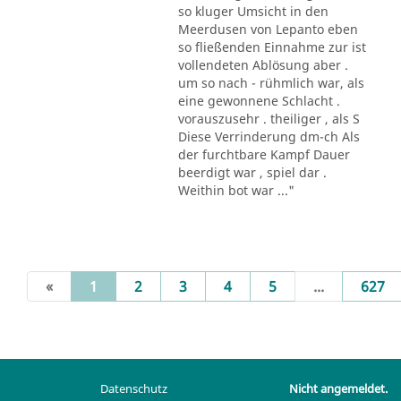
so kluger Umsicht in den
Meerdusen von Lepanto eben
so fließenden Einnahme zur ist
vollendeten Ablösung aber .
um so nach - rühmlich war, als
eine gewonnene Schlacht .
vorauszusehr . theiliger , als S
Diese Verrinderung dm-ch Als
der furchtbare Kampf Dauer
beerdigt war , spiel dar .
Weithin bot war ..."
(current)
«
1
2
3
4
5
...
627
Datenschutz
Nicht angemeldet.