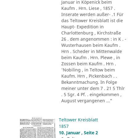
Januar in Köpenick beim
Kaufm . Hrn. Liese , 1857 .
Inserate werden außer- .1 Für
das Teltower Kreisblatt ist die
Haupt- Expedition in
Charlottenburg , Kirchstraße
26 . dem angenommen : in K . -
Wusterhausen beim Kaufm .
Hrn . Scheder in Mittenwalde
beim Kaufm . Hrn. Plewe , in
Zossen beim Kaufm . Hrn .
'Nobiling , in Teltow beim
Kaufm. Hrn , Pickenbach . .
Bekanntmachung. In Folge
meiner unter dem 7 . 21 5 Thlr
. 5 Sgr. 4 Pf. . eingekommen ,
August vergangenen ..."
Teltower Kreisblatt
1857
10. Januar , Seite 2