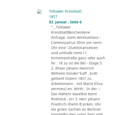
Teltower Kreisblatt
1857
03. Januar , Seite 6
"...Teltower
KreisblattBescheidene
Anfrage. iiamt dereluetions -
Commissarius Ohm um nenn
Uhr eine '2luetionansetzen
und umhalb nemi t l
Krmmnestraße ganz oder auch
Nr . 18 zu ist die Bel - Etage S
2. dheer Johann Heinrich
Wilhelm Sonder'hoff , bcth
getlieilt Ostern 1857 zu
Arbeitsmann , mit Marie Elisa-
vermieu) en. Wirth . In der --
Das Nähere daselbst beim
Rntlmick . err 3. Herr Johann
Friedrich ilhelm B ecken, Uhr
vie guten Sachen an Berliner
Handelflauten unter dem erth