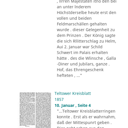
, llrren Majestäten itno den bei
an unter lnderem
Höchstderselbe heute erst den
vollen und beiden
Feldmarschällen gehalten
wurde . dieser Gelegenheit zu
dem Prinzen . Der König sagte
die sich Rllitterschlag zu Helm,
Aui 2. Januar war Schild
Schwert im Palais erhalten
hätte . des die Wlinsche , Galla
-Diner und Jubilars, ganze .
Hof, das Ehrengeschenk
hefteten , ..."
Teltower Kreisblatt
1857
10. Januar , Seite 4
"...Teltower Kreisblatterringen
konnte . Erst als er wahrnahm,
daß der Mittespunrt geben .