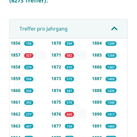
(6273 Treffer):
Treffer pro Jahrgang
1856
1870
1884
156
594
1249
1857
1871
1885
327
582
1266
1858
1872
1886
279
570
1387
1859
1873
1887
268
579
1460
1860
1874
1888
336
587
1435
1861
1875
1889
392
576
1346
1862
1876
1890
277
605
1417
1863
1877
1891
457
154
1460