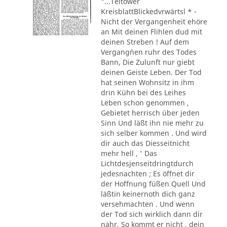
"...Teltower
KreisblattBlickedvrwärtsl * -
Nicht der Vergangenheit ehöre
an Mit deinen Flihlen dud mit
deinen Streben ! Auf dem
Vergang´nen ruhr des Todes
Bann, Die Zulunft nur giebt
deinen Geiste Leben. Der Tod
hat seinen Wohnsitz in ihm
drin Kühn bei des Leihes
Leben schon genommen ,
Gebietet herrisch über jeden
Sinn Und läßt ihn nie mehr zu
sich selber kommen . Und wird
dir auch das Diesseitnicht
mehr hell , ' Das
Lichtdesjenseitdringtdurch
jedesnachten ; Es öffnet dir
der Hoffnung füßen Quell Und
läßtin keinernoth dich ganz
versehmachten . Und wenn
der Tod sich wirklich dann dir
nahr, So kommt er nicht , dein