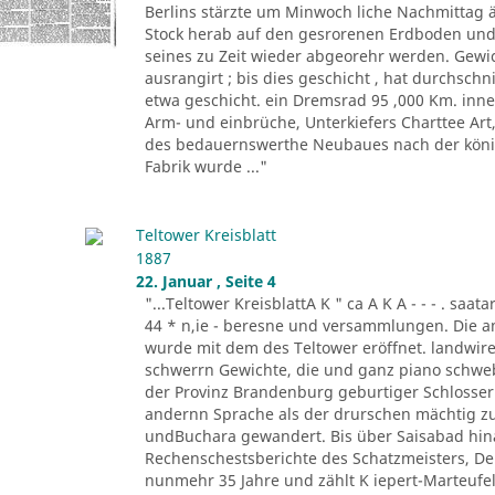
Berlins stärzte um Minwoch liche Nachmittag 
Stock herab auf den gesrorenen Erdboden und 
seines zu Zeit wieder abgeorehr werden. Gewich
ausrangirt ; bis dies geschicht , hat durchschn
etwa geschicht. ein Dremsrad 95 ,000 Km. inn
Arm- und einbrüche, Unterkiefers Charttee Art
des bedauernswerthe Neubaues nach der königl
Fabrik wurde ..."
Teltower Kreisblatt
1887
22. Januar , Seite 4
"...Teltower KreisblattA K " ca A K A - - - . saa
44 * n,ie - beresne und versammlungen. Die a
wurde mit dem des Teltower eröffnet. landwireh
schwerrn Gewichte, die und ganz piano schwebe 
der Provinz Brandenburg geburtiger Schlosser. O
andernn Sprache als der drurschen mächtig zu
undBuchara gewandert. Bis über Saisabad hina
Rechenschestsberichte des Schatzmeisters, De
nunmehr 35 Jahre und zählt K iepert-Marteufel