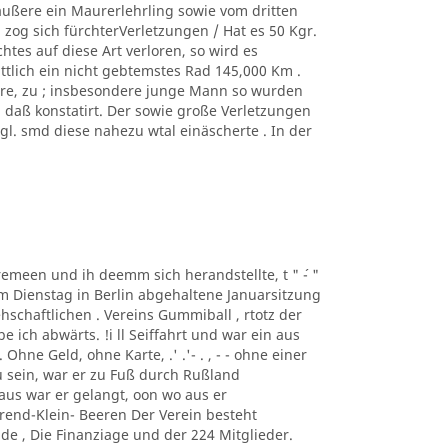
äußere ein Maurerlehrling sowie vom dritten
zog sich fürchterVerletzungen / Hat es 50 Kgr.
tes auf diese Art verloren, so wird es
ittlich ein nicht gebtemstes Rad 145,000 Km .
ere, zu ; insbesondere junge Mann so wurden
, daß konstatirt. Der sowie große Verletzungen
. smd diese nahezu wtal einäscherte . In der
taremeen und ih deemm sich herandstellte, t " ´- "
m Dienstag in Berlin abgehaltene Januarsitzung
schaftlichen . Vereins Gummiball , rtotz der
ich abwärts. !i ll Seiffahrt und war ein aus
hne Geld, ohne Karte, .' .'- . , - - ohne einer
 sein, war er zu Fuß durch Rußland
us war er gelangt, oon wo aus er
rend-Klein- Beeren Der Verein besteht
de , Die Finanziage und der 224 Mitglieder.