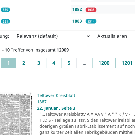
1882
550
1035
1883
551
1314
Aktualisieren
rung:
1 - 10
Treffer von insgesamt
12009
(current)
1
2
3
4
5
...
1200
1201
Teltower Kreisblatt
1887
22. Januar , Seite 3
"...Teltower Kreisblattv A * AA v " A " " K / v - . . . -r
1 .D S - Heilage zu issr. S des Teltower lreisbl 
doerigen großen FabrikEtablissement auf noch n
ganz kurzer Zeit allen Fabrikgebäuden mitthei