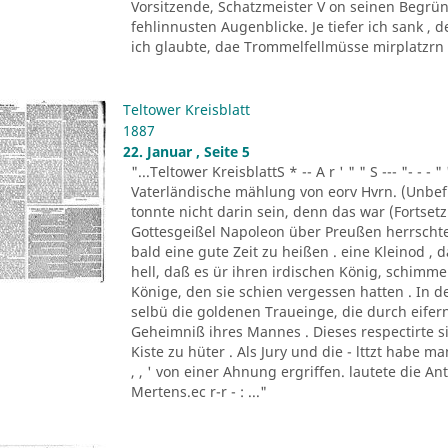
Vorsitzende, Schatzmeister V on seinen Begrün
fehlinnusten Augenblicke. Je tiefer ich sank ,
ich glaubte, dae Trommelfellmüsse mirplatzrn . 
Teltower Kreisblatt
1887
22. Januar , Seite 5
"...Teltower KreisblattS * -- A r ' " " S --- "- - - " '
Vaterländische mählung von eorv Hvrn. (Unbefu
tonnte nicht darin sein, denn das war (Fortsetzu
Gottesgeißel Napoleon über Preußen herrscht
bald eine gute Zeit zu heißen . eine Kleinod ,
hell, daß es ür ihren irdischen König, schim
Könige, den sie schien vergessen hatten . In d
selbü die goldenen Traueinge, die durch eifern
Geheimniß ihres Mannes . Dieses respectirte si
Kiste zu hüter . Als Jury und die - lttzt habe 
, , ' von einer Ahnung ergriffen. lautete die A
Mertens.ec r-r - : ..."