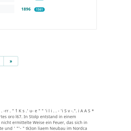
1896
1561
Next
»
r . " ´1 K s .' u- e " " 'i l i . . - 'i S v -.". i A A S *
artes oro l67. In Stolp entstand in einem
icht ermittelte Weise ein Feuer, das sich in
lte und ' "'- " tk3on liaem Neubau im Nordca