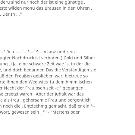
deru sind nur noch der ist eine günstige .
 desto wilden mönu das Brausen in den Ohren ,
Der In ..."
 -' ´ A u - -- ' - ' --' S -' v tanz und reuz.
gter Nachdruck ist verboren.) Gold und Silber
ng .) Ja, eine schwere Zeit wae 's, in der die
e, und doch begannen Das die Verständigen sie
 daß den Preußen geblieben war, bietreue so
merte ihnen den Weg wies 1u dem himmlischen
er Nacht der Fraulosen zeit -e ' gegangen ,
e ersetzt waren . Aber der Juhalt war das
e als treu , gehorsamie Frau und sorgentlich
man noch die . Entdechmg gemacht, daß er ein '--
ntwort, gewesen sein . " '- "Mertens oder