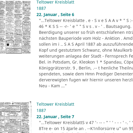
Teltower Kreisblatt
1887
22. Januar , Seite 6
"...Teltower Kreisblatte . e - S v e S A A v * " S :- . " 
46 * K S S -- -r- ' e " " S v s . v - ' . Bautsag
Beerdigung unserer so früh entschlafenen nträ
nächsten Bauperiode vom Holz - Anktion . Amdi
sollen im i .. S A S April 1887 ab auszuführend
Kopf und gestutztem Schwanz, ohne Maulkorb i
weiterungen anlagea der Stadt - Fernsprech Fe
Bel. in Potsdam, Gr. Kleokon 1 * Spandau, Cöp
Königgrätzerstr. 9 , Berlin, .-- t henliche The
spendeten, sowie dem Hmn Prediger Denenter 
derverewigten fugen wir hiernir unseren herzli
Neu - Kam ..."
Teltower Kreisblatt
1887
22. Januar , Seite 7
"...Teltower KreisblattS v 47 '- -- - " ' ' - - - ' -.
8Tre e- on 15 äJarle an . --K1nllorsürre u" un 9