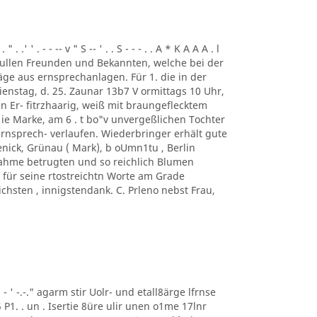
. .' ' . - - -- v " S -- ' . . S - - - . . A * K A A A . l
ung. ullen Freunden und Bekannten, welche bei der
ge aus ernsprechanlagen. Für 1. die in der
enstag, d. 25. Zaunar 13b7 V ormittags 10 Uhr,
en Er- fitrzhaarig, weiß mit braungeflecktem
e Marke, am 6 . t bo"v unvergeßlichen Tochter
rnsprech- verlaufen. Wiederbringer erhält gute
enick, Grünau ( Mark), b oUmn1tu , Berlin
ilnahme betrugten und so reichlich Blumen
für seine rtostreichtn Worte am Grade
chsten , innigstendank. C. Prleno nebst Frau,
 ' ' - ' -.-." agarm stir Uolr- und etall8ärge lfrnse
5 P1. . un . Isertie 8üre ulir unen o1me 17lnr