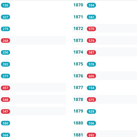
1870
156
594
1871
327
582
1872
279
570
1873
268
579
1874
336
587
1875
392
576
1876
277
605
1877
457
154
1878
548
675
1879
547
628
1880
580
596
1881
568
692