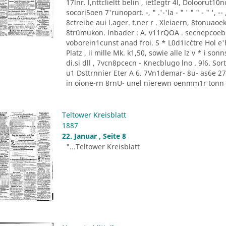
17lnr. l,nttclieltt belin , ietIegtr 4l, Doloorut1
socori5oen 7'runoport. -, " .'-'la - " ' " " - " '
8ctreibe aui l.ager. t.ner r . Xleiaern, 8tonu
8trümukon. lnbader : A. v11rQOA . secnepcoeb
voborein1cunst anad froi. S * L0d1ic´ctre Hol e'he
Platz , ii mille Mk. k1,50, sowie alle lz v * i 
di.si dll , 7vcn8pcecn - Knecblugo lno . 9l6. Sor
u1 Dsttrnnier Eter A 6. 7Vn1demar- 8u- as6e 27 [
in oione-rn 8rnU- unel nierewn oenmm1r tonn P
Teltower Kreisblatt
1887
22. Januar , Seite 8
"...Teltower Kreisblatt