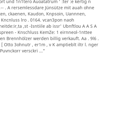
0nort und 1n1tero Auoatatrum ' :ter :e kèrtig n
, -- ,-- . A rersemlessdare Jünsütze mit auah ohne
aoeken, ckaenen, Kaudon, Knpsoin, Uannnen,
 Kncnluss lro . 0164. vcan3pon naoh
itde:ir,ta ,st -Isntiile ab issr' Ubnftlou A A S A
sonnspreen - Knschluss KemZe: 1 eirnneol-1nttee
ten Brennhölzer werden billig verkauft. Aa . 9l6 .
 Otto 3ohnutr , er1m , v K amptieblt iltr l. nger
uvnckorr versckri ..."