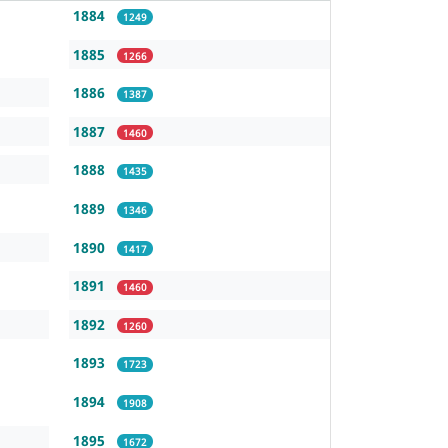
1884
1249
1885
1266
1886
1387
1887
1460
1888
1435
1889
1346
1890
1417
1891
1460
1892
1260
1893
1723
1894
1908
1895
1672