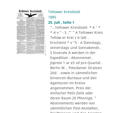
Teltower Kreisblatt
1885
25. Juli , Seite 1
"...Teltower Kreisblatt- * K ' *
* A v " - S ,"' " A Teltower Kreis
Teltow er Krei s b latt. .
Erscheint * v "S - A Dienstags,
onnerstags und Sonnabends .
S Inserate A werden in der
Expedition : Abonnemet ,
Jopreie 1 ar e5 sd pro Quartal .
Berlin W. , Potsdamer Stratzen
26d. . sowie in sämmtlichen
binoncen-Bureaux und deii
Agenturen im Kreise
angenommen. Preis der
einfacher Petit-Zeile oder
deren Raum 20 Pfennige. "
Abonnements werden von
sämmtlichen Post-Anstalten,