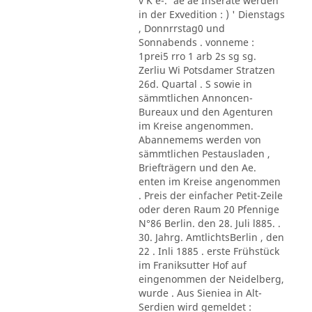
v K e-.' ae ae Inserate werden
in der Exvedition : ) ' Dienstags
, Donnrrstag0 und
Sonnabends . vonneme :
1prei5 rro 1 arb 2s sg sg.
Zerliu Wi Potsdamer Stratzen
26d. Quartal . S sowie in
sämmtlichen Annoncen-
Bureaux und den Agenturen
im Kreise angenommen.
Abannemems werden von
sämmtlichen Pestausladen ,
Briefträgern und den Ae.
enten im Kreise angenommen
. Preis der einfacher Petit-Zeile
oder deren Raum 20 Pfennige
N°86 Berlin. den 28. Juli l885. .
30. Jahrg. AmtlichtsBerlin , den
22 . Inli 1885 . erste Frühstück
im Franiksutter Hof auf
eingenommen der Neidelberg,
wurde . Aus Sieniea in Alt-
Serdien wird gemeldet :