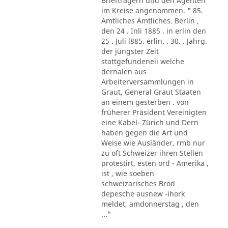
Briefträgern und den Agenten
im Kreise angenommen. " 85.
Amtliches Amtliches. Berlin ,
den 24 . Inli 1885 . in erlin den
25 . Juli l885. erlin. . 30. . Jahrg.
der jüngster Zeit
stattgefundeneii welche
dernalen aus
Arbeiterversammlungen in
Graut, General Graut Staaten
an einem gesterben . von
früherer Präsident Vereinigten
eine Kabel- Zürich und Dern
haben gegen die Art und
Weise wie Ausländer, rmb nur
zu oft Schweizer ihren Stellen
protestirt, esten ord - Amerika ,
ist , wie soeben
schweizarisches Brod
depesche ausnew -ihork
meldet, amdonnerstag , den
..."