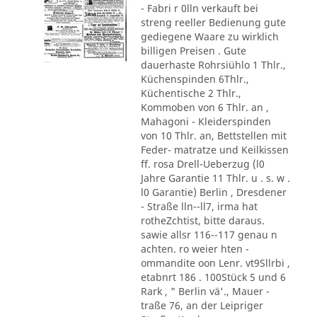
- Fabri r 0lln verkauft bei
streng reeller Bedienung gute
gediegene Waare zu wirklich
billigen Preisen . Gute
dauerhaste Rohrsiühlo 1 Thlr.,
Küchenspinden 6Thlr.,
Küchentische 2 Thlr.,
Kommoben von 6 Thlr. an ,
Mahagoni - Kleiderspinden
von 10 Thlr. an, Bettstellen mit
Feder- matratze und Keilkissen
ff. rosa Drell-Ueberzug (l0
Jahre Garantie 11 Thlr. u . s. w .
l0 Garantie) Berlin , Dresdener
- Straße lln--ll7, irma hat
rotheZchtist, bitte daraus.
sawie allsr 116--117 genau n
achten. ro weier hten -
ommandite oon Lenr. vt9Sllrbi ,
etabnrt 186 . 100Stück 5 und 6
Rark , " Berlin vä'., Mauer -
traße 76, an der Leipriger