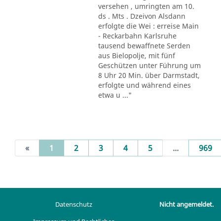
versehen , umringten am 10.
ds . Mts . Dzeivon Alsdann
erfolgte die Wei : erreise Main
- Reckarbahn Karlsruhe
tausend bewaffnete Serden
aus Bielopolje, mit fünf
Geschützen unter Führung um
8 Uhr 20 Min. über Darmstadt,
erfolgte und während eines
etwa u ..."
(current)
«
1
2
3
4
5
...
969
Datenschutz
Nicht angemeldet.