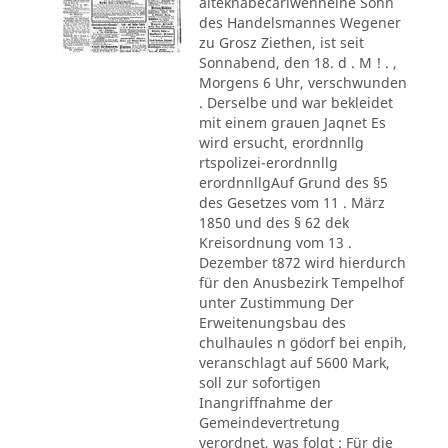
alteknabecarlwenneine Sohn
des Handelsmannes Wegener
zu Grosz Ziethen, ist seit
Sonnabend, den 18. d . M ! . ,
Morgens 6 Uhr, verschwunden
. Derselbe und war bekleidet
mit einem grauen Jaqnet Es
wird ersucht, erordnnllg
rtspolizei-erordnnllg
erordnnllgAuf Grund des §5
des Gesetzes vom 11 . März
1850 und des § 62 dek
Kreisordnung vom 13 .
Dezember t872 wird hierdurch
für den Anusbezirk Tempelhof
unter Zustimmung Der
Erweitenungsbau des
chulhaules n gödorf bei enpih,
veranschlagt auf 5600 Mark,
soll zur sofortigen
Inangriffnahme der
Gemeindevertretung
verordnet, was folgt : Für die