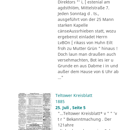
Direktors "' i, [ estenial am
agdsthlöm, Mittelstraße 7.
Jeden Sonntag d . ts.,
ausgeführt von der 25 Mann
starken Kapelle
cänseAussrhieben statt, wozu
ergebenst einladet Herrn
LvBOn [ rikass von Huhn Eilt
froh zu Mutter Grün " hinaus !
Doch laun man draußen auch
versehmachten, Bot ies ier u
Grunde en aus Dabme i in und
außer dem Hause von 6 Uhr ab
..."
Teltower Kreisblatt
1885
25. Juli , Seite 5
"...Teltower Kreisblatt* v " " 'v
t r " Bekanntmachung . Der
121ahre