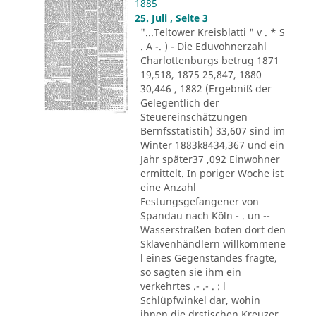
1885
25. Juli , Seite 3
"...Teltower Kreisblatti " v . * S
. A -. ) - Die Eduvohnerzahl
Charlottenburgs betrug 1871
19,518, 1875 25,847, 1880
30,446 , 1882 (Ergebniß der
Gelegentlich der
Steuereinschätzungen
Bernfsstatistih) 33,607 sind im
Winter 1883k8434,367 und ein
Jahr später37 ,092 Einwohner
ermittelt. In poriger Woche ist
eine Anzahl
Festungsgefangener von
Spandau nach Köln - . un --
Wasserstraßen boten dort den
Sklavenhändlern willkommene
l eines Gegenstandes fragte,
so sagten sie ihm ein
verkehrtes .- .- . : l
Schlüpfwinkel dar, wohin
ihnen die drstischen Kreuzer