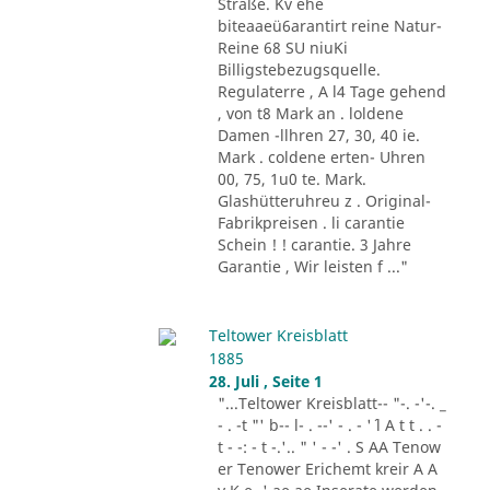
Straße. Kv ehe
biteaaeü6arantirt reine Natur-
Reine 68 SU niuKi
Billigstebezugsquelle.
Regulaterre , A l4 Tage gehend
, von t8 Mark an . loldene
Damen -llhren 27, 30, 40 ie.
Mark . coldene erten- Uhren
00, 75, 1u0 te. Mark.
Glashütteruhreu z . Original-
Fabrikpreisen . li carantie
Schein ! ! carantie. 3 Jahre
Garantie , Wir leisten f ..."
Teltower Kreisblatt
1885
28. Juli , Seite 1
"...Teltower Kreisblatt-- "-. -'-. _
- . -t "' b-- l- . --' - . - '´ l A t t . . -
t - -: - t -.'.. " ' - -' . S AA Tenow
er Tenower Erichemt kreir A A