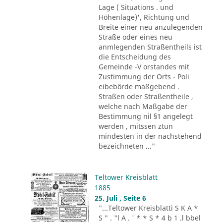
Lage ( Situations . und
Höhenlage)', Richtung und
Breite einer neu anzulegenden
Straße oder eines neu
anmlegenden Straßentheils ist
die Entscheidung des
Gemeinde -V orstandes mit
Zustimmung der Orts - Poli
eibebörde maßgebend .
Straßen oder Straßentheile ,
welche nach Maßgabe der
Bestimmung nil §1 angelegt
werden , mitssen ztun
mindesten in der nachstehend
bezeichneten ..."
Teltower Kreisblatt
1885
25. Juli , Seite 6
"...Teltower Kreisblatti S K A *
S " . "l A . ' * * S * 4 b 1 .l bbel