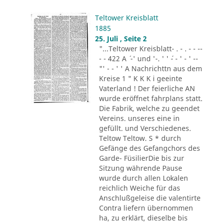
Teltower Kreisblatt
1885
25. Juli , Seite 2
"...Teltower Kreisblatt- . - . - - --
- - 422 A ´ -' und '-. ' ' ´- - ' - ' --
"' - - ' ' A Nachrichttn aus dem
Kreise 1 " K K K i geeinte
Vaterland ! Der feierliche AN
wurde eröffnet fahrplans statt.
Die Fabrik, welche zu geendet
Vereins. unseres eine in
gefüllt. und Verschiedenes.
Teltow Teltow. S * durch
Gefänge des Gefangchors des
Garde- FüsilierDie bis zur
Sitzung währende Pause
wurde durch allen Lokalen
reichlich Weiche für das
Anschlußgeleise die valentirte
Contra liefern übernommen
ha, zu erklärt, dieselbe bis