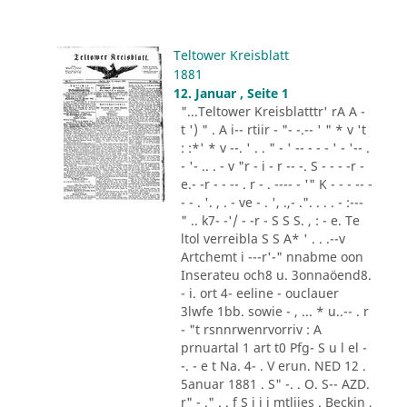
Teltower Kreisblatt
1881
12. Januar , Seite 1
"...Teltower Kreisblatttr' rA A -
t ') " . A i-- rtiir - "- -.-- ' " * v 't
: :*' * v --. ' . . " - ' -- - - - ' - '-- .
- '- .. . - v "r - i - r -- -. S - - - -r -
e.- -r - - -- . r - . ---- - '" K - - - -- -
- - . '. , . - ve - . ', .,- .". . . . - :---
" .. k7- -'/ - -r - S S S. , : - e. Te
ltol verreibla S S A* ' . . .--v
Artchemt i ---r'-" nnabme oon
Inserateu och8 u. 3onnaöend8.
- i. ort 4- eeline - ouclauer
3lwfe 1bb. sowie - , ... * u..-- . r
- "t rsnnrwenrvorriv : A
prnuartal 1 art t0 Pfg- S u l el -
-. - e t Na. 4- . V erun. NED 12 .
5anuar 1881 . S" -. . O. S-- AZD.
r" - ." . . f S i i i mtliies . Beckin ,