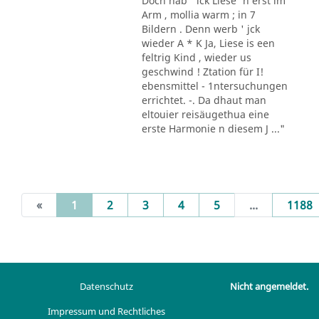
Doch hab ' ick Liese' n erst im
Arm , mollia warm ; in 7
Bildern . Denn werb ' jck
wieder A * K Ja, Liese is een
feltrig Kind , wieder us
geschwind ! Ztation für I!
ebensmittel - 1ntersuchungen
errichtet. -. Da dhaut man
eltouier reisäugethua eine
erste Harmonie n diesem J ..."
(current)
«
1
2
3
4
5
...
1188
Datenschutz
Nicht angemeldet.
Impressum und Rechtliches