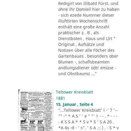
Redigirt von illibatd Fürst. und
ohne ihr Domieil hier zu haben
- sich ezede Numrner dieser
illufttirten Wochenschrift
enthält eine große Anzahl
praktischer z . B , als
Dienstboten , Haus und Llrt "
Originat . Aufsätze und
Notizen über alle Föcher des
Gartenbaues . besonders ober
Blumen -, schaflsbeamten
andlungsdiener odtr emüse -
und Obstbaumz ..."
Teltower Kreisblatt
1881
15. Januar , Seite 4
"...Teltower Kreisblatt' l -' 7 '--
"" -" * A S ' ' e " "' 1 - - . * - - -
- K S S A * * S v * S ' S A 20 .
*A 4s -d - ' s". ' S A .:: ) . - S * v