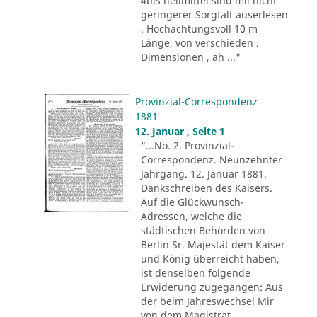
4bis heilmittel sind mii nicht
geringerer Sorgfalt auserlesen
. Hochachtungsvoll 10 m
Länge, von verschieden .
Dimensionen , ah ..."
Provinzial-Correspondenz
1881
12. Januar , Seite 1
"...No. 2. Provinzial-
Correspondenz. Neunzehnter
Jahrgang. 12. Januar 1881.
Dankschreiben des Kaisers.
Auf die Glückwunsch-
Adressen, welche die
städtischen Behörden von
Berlin Sr. Majestät dem Kaiser
und König überreicht haben,
ist denselben folgende
Erwiderung zugegangen: Aus
der beim Jahreswechsel Mir
von dem Magistrat