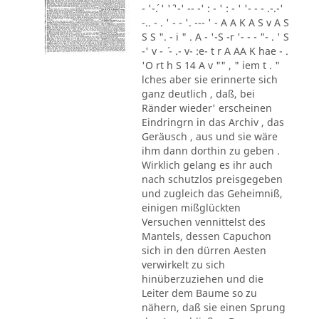
- '-´. ' '´ '-' -- -' : - ' : - ' '- - - .-.-'
-.. - . ' - - '. --- ' - A A K A S v A S
S S ". - i " . A - '-S -r '- - - "- . ' S
-' v - ´ - .- v- :e- t r A AA K hae - .
'O rt h S 14 A v "" , " iem t . "
lches aber sie erinnerte sich
ganz deutlich , daß, bei
Ränder wieder' erscheinen
Eindringrn in das Archiv , das
Geräusch , aus und sie wäre
ihm dann dorthin zu geben .
Wirklich gelang es ihr auch
nach schutzlos preisgegeben
und zugleich das Geheimniß,
einigen mißglückten
Versuchen vennittelst des
Mantels, dessen Capuchon
sich in den dürren Aesten
verwirkelt zu sich
hinüberzuziehen und die
Leiter dem Baume so zu
nähern, daß sie einen Sprung