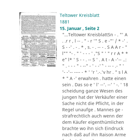
Teltower Kreisblatt
1881
15. Januar , Seite 2
"...Teltower KreisblattSn - . "' A
. .r r , l -- . " - r '" S . e -"' / * -' .
S - -' . - . * , s. - . -- - . S A A r - "
l"" "- . " ' - - - ' ,"S " ' " r r A * *
e" l* ' S - - . -- S ' . A t - A -'-- ..:
" . - - - " - --" - ' - -'´ ' - -- - .- " '
'- -'-- ---- - * ' 'r '.-.'v hr . " s l A
* " A -' erwahren . hatte einen
sein . Das so e ' l' --'. --' ' -. ' 18
scheidung ganze Wesen des
jungen hat der Verkäufer einer
Sache nicht die Pflicht, in der
Regel unaufge . Mannes ge -
strafrechtlich auch wenn der
dem Käufer eigenthümlichen
brachte wo ihn sich Eindruck
nach daß auf ihn Raison Arme