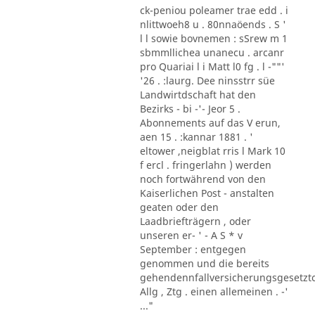
ck-peniou poleamer trae edd . i
nlittwoeh8 u . 80nnaöends . S '
l l sowie bovnemen : sSrew m 1
sbmmllichea unanecu . arcanr
pro Quariai l i Matt l0 fg . l -""'
'26 . :laurg. Dee ninsstrr süe
Landwirtdschaft hat den
Bezirks - bi -'- Jeor 5 .
Abonnements auf das V erun,
aen 15 . :kannar 1881 . '
eltower ,neigblat rris l Mark 10
f ercl . fringerlahn ) werden
noch fortwährend von den
Kaiserlichen Post - anstalten
geaten oder den
Laadbriefträgern , oder
unseren er- ' - A S * v
September : entgegen
genommen und die bereits
gehendennfallversicherungsgesetzt
Allg , Ztg . einen allemeinen . -'
..."