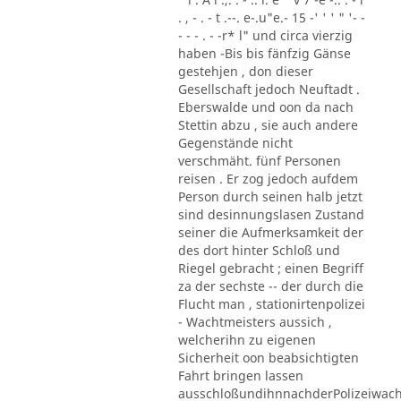
. , - . - t .--. e-.u"e.- 15 -' ' ' " '- -
- - - . - -r* l" und circa vierzig
haben -Bis bis fänfzig Gänse
gestehjen , don dieser
Gesellschaft jedoch Neuftadt .
Eberswalde und oon da nach
Stettin abzu , sie auch andere
Gegenstände nicht
verschmäht. fünf Personen
reisen . Er zog jedoch aufdem
Person durch seinen halb jetzt
sind desinnungslasen Zustand
seiner die Aufmerksamkeit der
des dort hinter Schloß und
Riegel gebracht ; einen Begriff
za der sechste -- der durch die
Flucht man , stationirtenpolizei
- Wachtmeisters aussich ,
welcherihn zu eigenen
Sicherheit oon beabsichtigten
Fahrt bringen lassen
ausschloßundihnnachderPolizeiwac