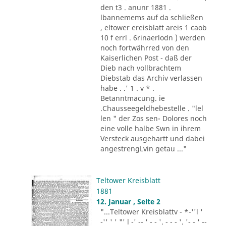
den t3 . anunr 1881 .
lbannemems auf da schließen
, eltower ereisblatt areis 1 caob
10 f errl . 6rinaerlodn ) werden
noch fortwährred von den
Kaiserlichen Post - daß der
Dieb nach vollbrachtem
Diebstab das Archiv verlassen
habe . .' 1 . v * .
Betanntmacung. ie
.Chausseegeldhebestelle . "lel
len " der Zos sen- Dolores noch
eine volle halbe Swn in ihrem
Versteck ausgehartt und dabei
angestrengLvin getau ..."
Teltower Kreisblatt
1881
12. Januar , Seite 2
"...Teltower Kreisblattv - *-''l '
-'' ' ' "' l -' -- ' - - '. - - - '. '- - ' --