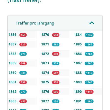
(11881 Treffer):
Treffer pro Jahrgang
1856
1870
1884
156
594
1249
1857
1871
1885
327
582
1266
1858
1872
1886
279
570
1387
1859
1873
1887
268
579
1460
1860
1874
1888
336
587
1435
1861
1875
1889
392
576
1346
1862
1876
1890
277
605
1417
1863
1877
1891
457
154
1460