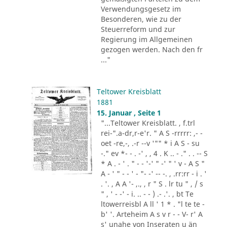
Verwendungsgesetz im
Besonderen, wie zu der
Steuerreform und zur
Regierung im Allgemeinen
gezogen werden. Nach den fr
..."
Teltower Kreisblatt
1881
15. Januar , Seite 1
"...Teltower Kreisblatt. , f.trl
rei-".a-dr,r-e'r. " A S -rrrrr: ,- -
oet -re,-, .-r --v '"" * i A S - su
-." ev *- - . -' , , 4 . K .. - ." . . -- S
* A . - ' . " - - '-' " -' " ' v - A S "
A - ' " - - ' - "- -' -- -. , .rr:rr - i . '
. '. , A A '- ,., , r " S . lr tu " , / s
" , ' - -' - i. .. - - ) .- .'. , bt Te
ltowerreisbl A ll ' 1 * . "l te te -
b' '. Arteheim A s v r - - V- r' A
s' unahe von Inseraten u än