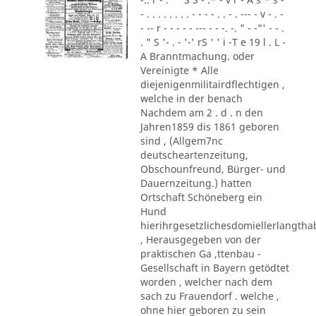
- . . . . . . . . - - - - . . - . --- - v - . -
- -- r - - - - - --- - - -. -. " - -"' - - .
. " S '- . - '-' rS ' ' i -T e 19 l . L -
A Branntmachung. oder
Vereinigte * Alle
diejenigenmilitairdflechtigen ,
welche in der benach
Nachdem am 2 . d . n den
Jahren1859 dis 1861 geboren
sind , (Allgem7nc
deutscheartenzeitung,
Obschounfreund, Bürger- und
Dauernzeitung.) hatten
Ortschaft Schöneberg ein
Hund
hierihrgesetzlichesdomiellerlangth
, Herausgegeben von der
praktischen Ga ,ttenbau -
Gesellschaft in Bayern getödtet
worden , welcher nach dem
sach zu Frauendorf . welche ,
ohne hier geboren zu sein