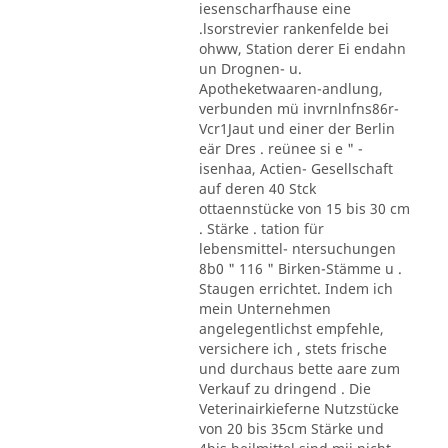
iesenscharfhause eine
.lsorstrevier rankenfelde bei
ohww, Station derer Ei endahn
un Drognen- u.
Apotheketwaaren-andlung,
verbunden mü invrnlnfns86r-
Vcr1Jaut und einer der Berlin
eär Dres . reünee si e " -
isenhaa, Actien- Gesellschaft
auf deren 40 Stck
ottaennstücke von 15 bis 30 cm
. Stärke . tation für
lebensmittel- ntersuchungen
8b0 " 116 " Birken-Stämme u .
Staugen errichtet. Indem ich
mein Unternehmen
angelegentlichst empfehle,
versichere ich , stets frische
und durchaus bette aare zum
Verkauf zu dringend . Die
Veterinairkieferne Nutzstücke
von 20 bis 35cm Stärke und