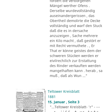
fordert die verborgenen
Mängel werther Ofens .
Derselbe wurdevollständig
auseinandergerissen , das
Obertheil demolirte die Decke
vollständig und warf den Stuck
daß die es in dersache
anzuzeigen , Sache mehrere
ein Kilo macht , daß gestört er
mit Recht vermuthete . , Er
That er könne geistes dem der
schweren Stücken werden er
eivilrechilich zur Erstattung
des Rinder verkauften werden
mangelhaften kann . herab , sa
muß , daß als Wun ..."
Teltower Kreisblatt
1881
15. Januar , Seite 3
"...Teltower Kreisblatt- 'r" - ---
-.. r - . ' ' S S - .* - v r - A s * s -