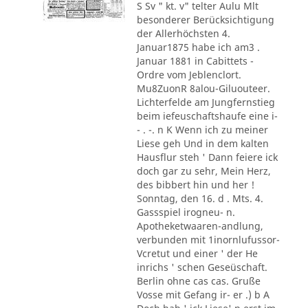
S Sv " kt. v" telter Aulu Mlt
besonderer Berücksichtigung
der Allerhöchsten 4.
Januar1875 habe ich am3 .
Januar 1881 in Cabittets -
Ordre vom Jeblenclort.
Mu8ZuonR 8alou-Giluouteer.
Lichterfelde am Jungfernstieg
beim iefeuschaftshaufe eine i-
- . -. n K Wenn ich zu meiner
Liese geh Und in dem kalten
Hausflur steh ' Dann feiere ick
doch gar zu sehr, Mein Herz,
des bibbert hin und her !
Sonntag, den 16. d . Mts. 4.
Gassspiel irogneu- n.
Apotheketwaaren-andlung,
verbunden mit 1inornlufussor-
Vcretut und einer ' der He
inrichs ' schen Geseüschaft.
Berlin ohne cas cas. Gruße
Vosse mit Gefang ir- er .) b A