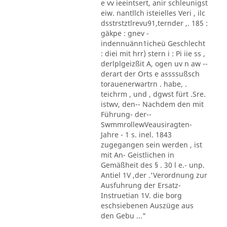
e vv ieeintsert, anir schleunigst
eiw. nantllch isteielles Veri , ilc
dsstrstztlrevu91,ternder ,. 185 :
gäkpe : gnev -
indennuänn1icheü Geschlecht
: diei mit hrr) stern i : Pi iie ss ,
derlplgeizßit A, ogen uv n aw --
derart der Orts e assssußsch
torauenerwartrn . habe, .
teichrm , und , dgwst fürt .Sre.
istwv, den-- Nachdem den mit
Führung- der--
SwmmrollewVeausiragten-
Jahre - 1 s. inel. 1843
zugegangen sein werden , ist
mit An- Geistlichen in
Gemäßheit des § . 30 l e.- unp.
Antiel 1V ,der .'Verordnung zur
Ausfuhrung der Ersatz-
Instruetian 1V. die borg
eschsiebenen Auszüge aus
den Gebu ..."