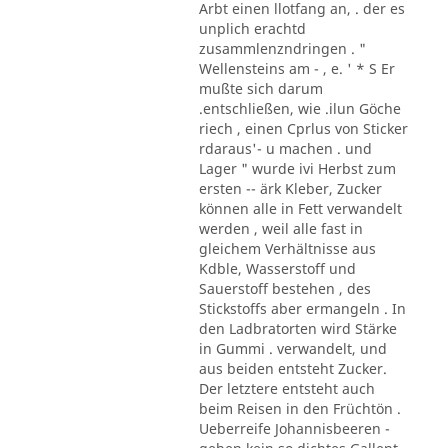
Arbt einen llotfang an, . der es
unplich erachtd
zusammlenzndringen . "
Wellensteins am - , e. ' * S Er
mußte sich darum
.entschließen, wie .ilun Göche
riech , einen Cprlus von Sticker
rdaraus'- u machen . und
Lager " wurde ivi Herbst zum
ersten -- ärk Kleber, Zucker
können alle in Fett verwandelt
werden , weil alle fast in
gleichem Verhältnisse aus
Kdble, Wasserstoff und
Sauerstoff bestehen , des
Stickstoffs aber ermangeln . In
den Ladbratorten wird Stärke
in Gummi . verwandelt, und
aus beiden entsteht Zucker.
Der letztere entsteht auch
beim Reisen in den Früchtön .
Ueberreife Johannisbeeren -