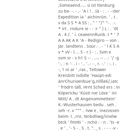
,Someaend.-... ü ist ttenburg
zu be- -. - ,- 'A i ! . :iä - : . - --der
Expedition ia ' aichinrün. ' , t .
v da S S * A SS : , " ' "/" "- . .-.
* irt . rndure ie - - :r " ) L : . 'dt
A . 4 /. ' i. ceaeennRunb. t * ' 7
A A AK A K 'A - Redigiro -- von .
Jär. landtens . Soür.- . - ' l K S A
v * vV - l. .. 5 - r ) - : , Svm e
ssm sr - s h1 S -- . ..-, -- . .- '/ -g
'-, : n '- . i - '.. '..- - , r. -.' : -. i .
-, 1 ni ar ' ,ras , Teltower
Kreisbitt isdidle 'Haüpt-edi
änrChurioenbue'g,nllße6/,iatc
' frödrn täß. Hrnt Sched ers : in
Köpericku 'Küsti nxr Löse ' ini
Mitt/ A . dt Angenommettein'
K.-Wusterhausen bedu . seh .
seh -r. v """ . -lvw e , inezossen
beim- l. ,rnr, Nnbdliwg/iinelw
btck ' fmHti ' - nchö : - n . 'ts -e
. e ' . '- S - . S . t. ". _ s . - - - -v -