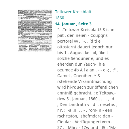
Teltower Kreisblatt
1860
14. Januar , Seite 3
"...Teltower KreisblattS S iche
piit . den neien - Coupqns
portorei vv , "-. . ´ d ti e
ottosternt dauert jedoch nur
bis 1 . August ke . ol, fikeit
solche Senduner e, und es
eherden dun /auch-. hie
oeumee 4b A l aian . - - e -; , :" .
Gamet . Gneniher. * S
rstehende Vrkanntmachung
wird hi-rduech zur öffentlichen
enntniß gebracht. : e Teltoav.-
dew 5 . Januar . 1860.. . . . , -d .
, Den Landrath v . d .. nesehe. ,
r r. :: -a .n ', , - , rom- n - een
rschrtstön, isbefmdere den -
Cieular - Verfügungeri vom -
27 . ' März - 1Zw und ' l5 : 'Mz