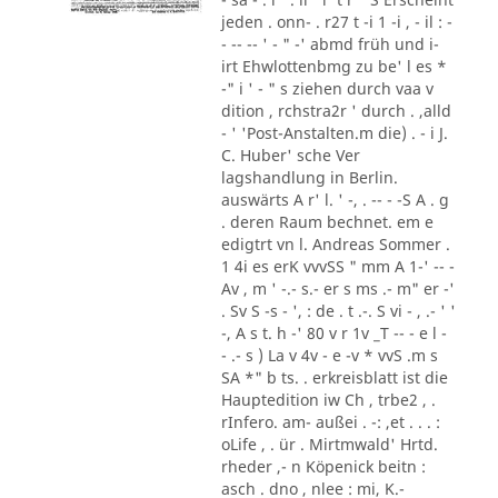
jeden . onn- . r27 t -i 1 -i , - il : -
- -- -- ' - " -' abmd früh und i-
irt Ehwlottenbmg zu be' l es *
-" i ' - " s ziehen durch vaa v
dition , rchstra2r ' durch . ,alld
- ' 'Post-Anstalten.m die) . - i J.
C. Huber' sche Ver
lagshandlung in Berlin.
auswärts A r' l. ' -, . -- - -S A . g
. deren Raum bechnet. em e
edigtrt vn l. Andreas Sommer .
1 4i es erK vvvSS " mm A 1-' -- -
Av , m ' -.- s.- er s ms .- m" er -'
. Sv S -s - ', : de . t .-. S vi - , .- ' '
-, A s t. h -' 80 v r 1v _T -- - e l -
- .- s ) La v 4v - e -v * vvS .m s
SA *" b ts. . erkreisblatt ist die
Hauptedition iw Ch , trbe2 , .
rInfero. am- außei . -: ,et . . . :
oLife , . ür . Mirtmwald' Hrtd.
rheder ,- n Köpenick beitn :
asch . dno , nlee : mi, K.-