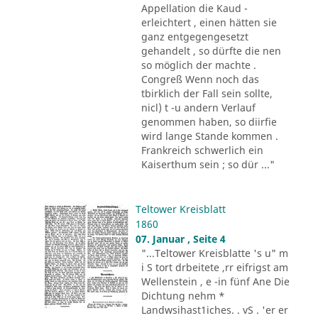
Appellation die Kaud -
erleichtert , einen hätten sie
ganz entgegengesetzt
gehandelt , so dürfte die nen
so möglich der machte .
Congreß Wenn noch das
tbirklich der Fall sein sollte,
nicl) t -u andern Verlauf
genommen haben, so diirfie
wird lange Stande kommen .
Frankreich schwerlich ein
Kaiserthum sein ; so dür ..."
Teltower Kreisblatt
1860
07. Januar , Seite 4
"...Teltower Kreisblatte 's u" m
i S tort drbeitete ,rr eifrigst am
Wellenstein , e -in fünf Ane Die
Dichtung nehm *
Landwsihast1iches. . vS . 'er er