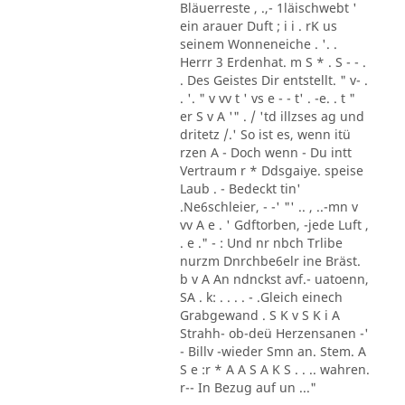
Bläuerreste , .,- 1läischwebt '
ein arauer Duft ; i i . rK us
seinem Wonneneiche . '. .
Herrr 3 Erdenhat. m S * . S - - .
. Des Geistes Dir entstellt. " v- .
. '. " v vv t ' vs e - - t' . -e. . t "
er S v A '" . / 'td illzses ag und
dritetz /.' So ist es, wenn itü
rzen A - Doch wenn - Du intt
Vertraum r * Ddsgaiye. speise
Laub . - Bedeckt tin'
.Ne6schleier, - -' "' .. , ..-mn v
vv A e . ' Gdftorben, -jede Luft ,
. e ." - : Und nr nbch Trlibe
nurzm Dnrchbe6elr ine Bräst.
b v A An ndnckst avf.- uatoenn,
SA . k: . . . . - .Gleich einech
Grabgewand . S K v S K i A
Strahh- ob-deü Herzensanen -'
- Billv -wieder Smn an. Stem. A
S e :r * A A S A K S . . .. wahren.
r-- In Bezug auf un ..."