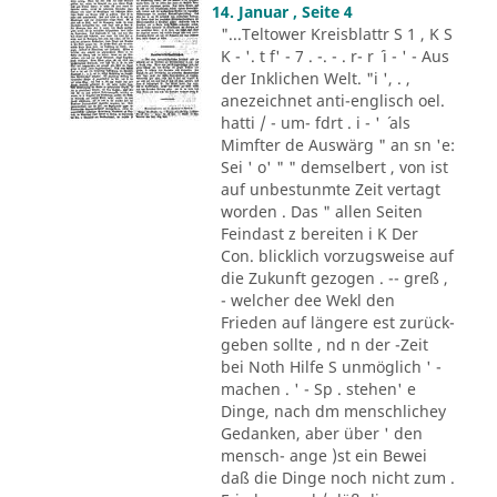
14. Januar , Seite 4
"...Teltower Kreisblattr S 1 , K S
K - '. t f' - 7 . -. - . r- r ´ i - ' - Aus
der Inklichen Welt. "i ', . ,
anezeichnet anti-englisch oel.
hatti / - um- fdrt . i - ' ´ als
Mimfter de Auswärg " an sn 'e:
Sei ' o' " " demselbert , von ist
auf unbestunmte Zeit vertagt
worden . Das " allen Seiten
Feindast z bereiten i K Der
Con. blicklich vorzugsweise auf
die Zukunft gezogen . -- greß ,
- welcher dee Wekl den
Frieden auf längere est zurück-
geben sollte , nd n der -Zeit
bei Noth Hilfe S unmöglich ' -
machen . ' - Sp . stehen' e
Dinge, nach dm menschlichey
Gedanken, aber über ' den
mensch- ange )st ein Bewei
daß die Dinge noch nicht zum .