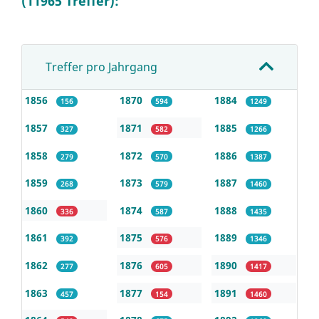
(11965 Treffer):
Treffer pro Jahrgang
1856
1870
1884
156
594
1249
1857
1871
1885
327
582
1266
1858
1872
1886
279
570
1387
1859
1873
1887
268
579
1460
1860
1874
1888
336
587
1435
1861
1875
1889
392
576
1346
1862
1876
1890
277
605
1417
1863
1877
1891
457
154
1460