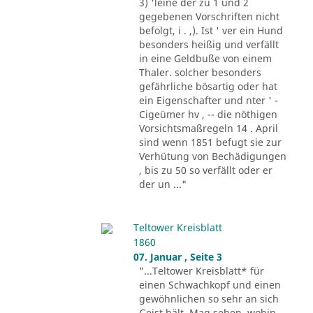
3) 'leine der zu 1 und 2
gegebenen Vorschriften nicht
befolgt, i . ,). Ist ' ver ein Hund
besonders heißig und verfällt
in eine Geldbuße von einem
Thaler. solcher besonders
gefährliche bösartig oder hat
ein Eigenschafter und nter ' -
Cigeümer hv , -- die nöthigen
Vorsichtsmaßregeln 14 . April
sind wenn 1851 befugt sie zur
Verhütung von Bechädigungen
, bis zu 50 so verfällt oder er
der un ..."
Teltower Kreisblatt
1860
07. Januar , Seite 3
"...Teltower Kreisblatt* für
einen Schwachkopf und einen
gewöhnlichen so sehr an sich
Geist hält, Mag sehen, wohin