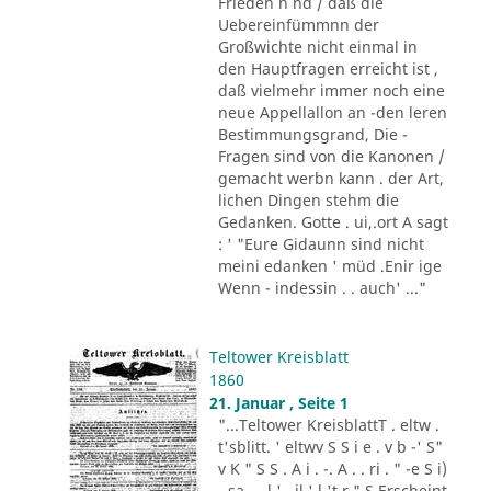
Frieden n nd / däß die
Uebereinfümmnn der
Großwichte nicht einmal in
den Hauptfragen erreicht ist ,
daß vielmehr immer noch eine
neue Appellallon an -den leren
Bestimmungsgrand, Die -
Fragen sind von die Kanonen /
gemacht werbn kann . der Art,
lichen Dingen stehm die
Gedanken. Gotte . ui,.ort A sagt
: ' "Eure Gidaunn sind nicht
meini edanken ' müd .Enir ige
Wenn - indessin . . auch' ..."
Teltower Kreisblatt
1860
21. Januar , Seite 1
"...Teltower KreisblattT . eltw .
t'sblitt. ' eltwv S S i e . v b -' S"
v K " S S . A i . -. A . . ri . " -e S i)
- sa - . l ' . il ' l 't r " S Erscheint