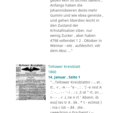
geben kein so dichtes Gallent ,
Anfangs haben die
Johannisbeeren desto mehr
Gummi und wie ebea gereiste ,
und gehen liberdies leicht in
den Zustand der
Krhstallisation siber. nur
wenig Zucker , aber haben
4798 vollendet 1 2 . Oktober in
Weimar --ete . aufdesihrt. vdr
dem Absc ..."
Teltower Kreisblatt
1860
14. Januar , Seite 1
"...Teltower Kreisblattni : -, et .
tt , -r , -A - - "e - , : . '/ -e rest A
.'. - . . - - '- i . .: c ,5 ot " rt. sn , .
n - - . -r .L ne n rt ' Abonn. ib
eso) tes tr A . 6k . * t - eclmot )
: nia c tot --.84 . die .
ueeeckzno o Erscheint j --