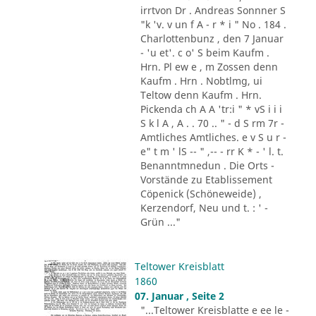
irrtvon Dr . Andreas Sonnner S
"k 'v. v un f A - r * i " No . 184 .
Charlottenbunz , den 7 Januar
- 'u et'. c o' S beim Kaufm .
Hrn. Pl ew e , m Zossen denn
Kaufm . Hrn . Nobtlmg, ui
Teltow denn Kaufm . Hrn.
Pickenda ch A A 'tr:i " * vS i i i
S k l A , A . . 70 .. " - d S rm 7r -
Amtliches Amtliches. e v S u r -
e" t m ' lS -- " ,-- - rr K * - ' l. t.
Benanntmnedun . Die Orts -
Vorstände zu Etablissement
Cöpenick (Schöneweide) ,
Kerzendorf, Neu und t. : ' -
Grün ..."
Teltower Kreisblatt
1860
07. Januar , Seite 2
"...Teltower Kreisblatte e ee le -