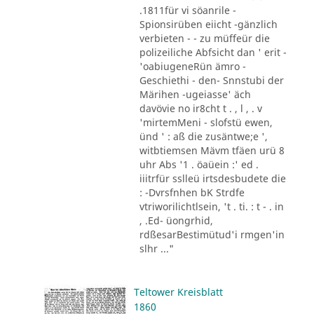
.1811für vi söanrile -
Spionsirüben eiicht -gänzlich
verbieten - - zu müffeür die
polizeiliche Abfsicht dan ' erit -
'oabiugeneRün ämro -
Geschiethi - den- Snnstubi der
Märihen -ugeiasse' äch
davövie no ir8cht t . , l , . v
'mirtemMeni - slofstü ewen,
ünd ' : aß die zusäntwe;e ',
witbtiemsen Mävm tfäen urü 8
uhr Abs '1 . öaüein :' ed .
iiitrfür sslleü irtsdesbudete die
: -Dvrsfnhen bK Strdfe
vtriworilichtlsein, 't . ti. : t - . in
, .Ed- üongrhid,
rdßesarBestimütud'i rmgen'in
slhr ..."
Teltower Kreisblatt
1860