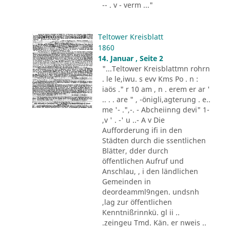
-- . v - verm ..."
Teltower Kreisblatt
1860
14. Januar , Seite 2
"...Teltower Kreisblattmn rohrn
. le le,iwu. s evv Kms Po . n :
iaös ." r 10 am , n . erem er ar '
.. . . are " , -önigli,agterung . e..
me '- .",-. - Abcheiinng devi" 1-
,v ' . -' u ..- A v Die
Aufforderung ifi in den
Städten durch die ssentlichen
Blätter, dder durch
öffentlichen Aufruf und
Anschlau, , i den ländlichen
Gemeinden in
deordeamml9ngen. undsnh
,lag zur öffentlichen
Kenntnißrinnkü. gl ii ..
.zeingeu Tmd. Kän. er nweis ..