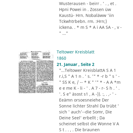
Wusterausen - beirr . ' . , et .
Hpni Powei in . Zossen üw
Kaustü- Hrn. Nobaläww 'iin
Tckwhtrbebn. rm. :Hrn;)
ickena. . * m S * A i AA SA - , v -
" ..."
Teltower Kreisblatt
1860
21. Januar , Seite 2
"...Teltower KreisblattA S A 1
r.i,S " A 1 n . ' s. '" * -r b " s ' -
" SS K e, / -- * K " '" * - A A *m
e e me K - li - ' . A 7 - r- S h . ' .
'. S e" äsost s1 , A -)). :, . ,- ' -
Eeämn orsoesneiehe Der
Sonne lichter Strahl Da trübt '
sich ' auch'--die Somr, Die
Deine Seel' erbellt ; Da
scheinet selbst die Wonne V A
S t . . , . Die braunen