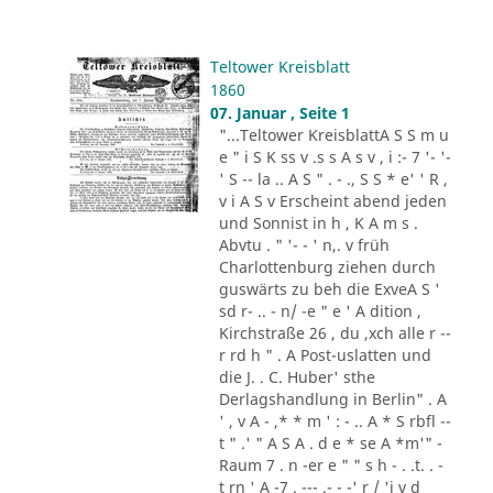
Teltower Kreisblatt
1860
07. Januar , Seite 1
"...Teltower KreisblattA S S m u
e " i S K ss v .s s A s v , i :- 7 '- '-
' S -- la .. A S " . - ., S S * e' ' R ,
v i A S v Erscheint abend jeden
und Sonnist in h , K A m s .
Abvtu . " '- - ' n,. v früh
Charlottenburg ziehen durch
guswärts zu beh die ExveA S '
sd r- .. - n/ -e " e ' A dition ,
Kirchstraße 26 , du ,xch alle r --
r rd h " . A Post-uslatten und
die J. . C. Huber' sthe
Derlagshandlung in Berlin" . A
' , v A - ,* * m ' : - .. A * S rbfl --
t " .' " A S A . d e * se A *m'" -
Raum 7 . n -er e " " s h - . .t. . -
t rn ' A -7 . --- .- - -' r / 'i v d