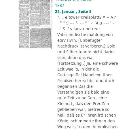
1887
22. Januar , Seite 5
"...Teltower KreisblattS * -- A r
' " " S --- "- - - " ' -' ´ A u - -- ' - '
--' S -' v tanz und reuz.
Vaterländische mählung von
eorv Hvrn. (Unbefugter
Nachdruck ist verboren.) Gold
und Silber tonnte nicht darin
sein, denn das war
(Fortsetzung .) Ja, eine schwere
Zeit wae 's, in der die
Gottesgeißel Napoleon über
Preußen herrschte, und doch
begannen Das die
Verständigen sie bald eine
gute Zeit zu heißen . eine
Kleinod , daß den Preußen
geblieben war, bietreue so
hell, daß es ür ihren irdischen
König, schimmerte ihnen den
Weg wies 1u dem himmlischen