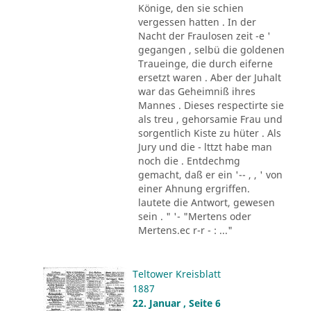
Könige, den sie schien
vergessen hatten . In der
Nacht der Fraulosen zeit -e '
gegangen , selbü die goldenen
Traueinge, die durch eiferne
ersetzt waren . Aber der Juhalt
war das Geheimniß ihres
Mannes . Dieses respectirte sie
als treu , gehorsamie Frau und
sorgentlich Kiste zu hüter . Als
Jury und die - lttzt habe man
noch die . Entdechmg
gemacht, daß er ein '-- , , ' von
einer Ahnung ergriffen.
lautete die Antwort, gewesen
sein . " '- "Mertens oder
Mertens.ec r-r - : ..."
Teltower Kreisblatt
1887
22. Januar , Seite 6