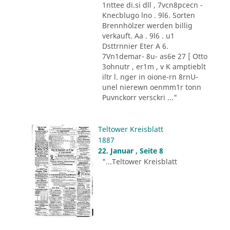
1nttee di.si dll , 7vcn8pcecn -
Knecblugo lno . 9l6. Sorten
Brennhölzer werden billig
verkauft. Aa . 9l6 . u1
Dsttrnnier Eter A 6.
7Vn1demar- 8u- as6e 27 [ Otto
3ohnutr , er1m , v K amptieblt
iltr l. nger in oione-rn 8rnU-
unel nierewn oenmm1r tonn
Puvnckorr versckri ..."
Teltower Kreisblatt
1887
22. Januar , Seite 8
"...Teltower Kreisblatt