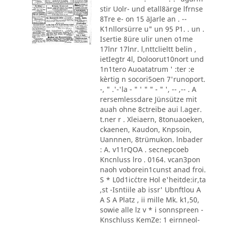
stir Uolr- und etall8ärge lfrnse
8Tre e- on 15 äJarle an . --
K1nllorsürre u" un 95 P1. . un .
Isertie 8üre ulir unen o1me
17lnr 17lnr. l,nttclieltt belin ,
ietIegtr 4l, Doloorut10nort und
1n1tero Auoatatrum ' :ter :e
kèrtig n socori5oen 7'runoport.
-, " .'-'la - " ' " " - " ', -- ,-- . A
rersemlessdare Jünsütze mit
auah ohne 8ctreibe aui l.ager.
t.ner r . Xleiaern, 8tonuaoeken,
ckaenen, Kaudon, Knpsoin,
Uannnen, 8trümukon. lnbader
: A. v11rQOA . secnepcoeb
Kncnluss lro . 0164. vcan3pon
naoh voborein1cunst anad froi.
S * L0d1ic´ctre Hol e'heitde:ir,ta
,st -Isntiile ab issr' Ubnftlou A
A S A Platz , ii mille Mk. k1,50,
sowie alle lz v * i sonnspreen -
Knschluss KemZe: 1 eirnneol-