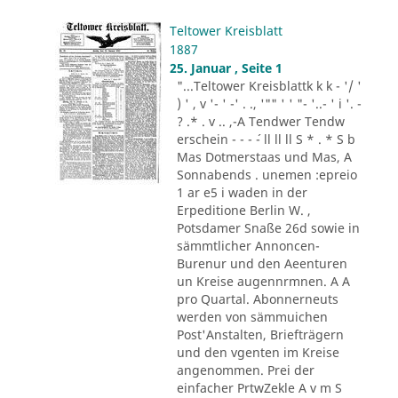
Teltower Kreisblatt
1887
25. Januar , Seite 1
"...Teltower Kreisblattk k k - '/ '
) ' , v '- ' -' . ., '"" ' ' "- '..- ' i '. -
? .* . v .. ,-A Tendwer Tendw
erschein - - - ´- ll ll ll S * . * S b
Mas Dotmerstaas und Mas, A
Sonnabends . unemen :epreio
1 ar e5 i waden in der
Erpeditione Berlin W. ,
Potsdamer Snaße 26d sowie in
sämmtlicher Annoncen-
Burenur und den Aeenturen
un Kreise augennrmnen. A A
pro Quartal. Abonnerneuts
werden von sämmuichen
Post'Anstalten, Briefträgern
und den vgenten im Kreise
angenommen. Prei der
einfacher PrtwZekle A v m S