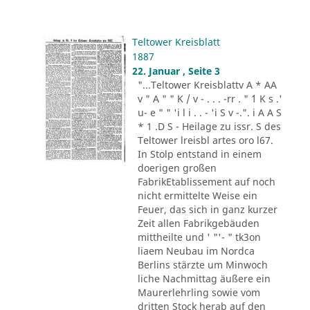
Teltower Kreisblatt
1887
22. Januar , Seite 3
"...Teltower Kreisblattv A * AA
v " A " " K / v - . . . -rr . " ´1 K s .'
u- e " " 'i l i . . - 'i S v -.". i A A S
* 1 .D S - Heilage zu issr. S des
Teltower lreisbl artes oro l67.
In Stolp entstand in einem
doerigen großen
FabrikEtablissement auf noch
nicht ermittelte Weise ein
Feuer, das sich in ganz kurzer
Zeit allen Fabrikgebäuden
mittheilte und ' "'- " tk3on
liaem Neubau im Nordca
Berlins stärzte um Minwoch
liche Nachmittag äußere ein
Maurerlehrling sowie vom
dritten Stock herab auf den