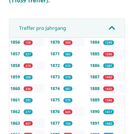
(11039 Treffer):
Treffer pro Jahrgang
1856
1870
1884
156
594
1249
1857
1871
1885
327
582
1266
1858
1872
1886
279
570
1387
1859
1873
1887
268
579
1460
1860
1874
1888
336
587
1435
1861
1875
1889
392
576
1346
1862
1876
1890
277
605
1417
1863
1877
1891
457
154
1460