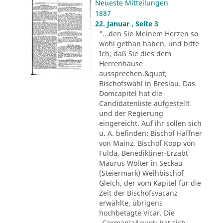
Neueste Mitteilungen
1887
22. Januar , Seite 3
"...den Sie Meinem Herzen so
wohl gethan haben, und bitte
Ich, daß Sie dies dem
Herrenhause
aussprechen.&quot;
Bischofswahl in Breslau. Das
Domcapitel hat die
Candidatenliste aufgestellt
und der Regierung
eingereicht. Auf ihr sollen sich
u. A. befinden: Bischof Haffner
von Mainz, Bischof Kopp von
Fulda, Benediktiner-Erzabt
Maurus Wolter in Seckau
(Steiermark) Weihbischof
Gleich, der vom Kapitel für die
Zeit der Bischofsvacanz
erwählte, übrigens
hochbetagte Vicar. Die
„Germania&quot; hat sich