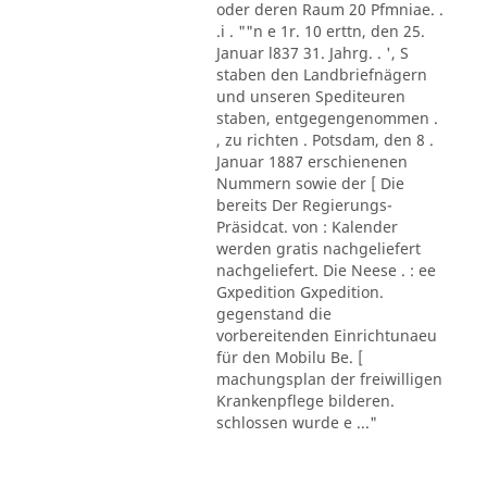
oder deren Raum 20 Pfmniae. .
.i . ""n e 1r. 10 erttn, den 25.
Januar l837 31. Jahrg. . ', S
staben den Landbriefnägern
und unseren Spediteuren
staben, entgegengenommen .
, zu richten . Potsdam, den 8 .
Januar 1887 erschienenen
Nummern sowie der [ Die
bereits Der Regierungs-
Präsidcat. von : Kalender
werden gratis nachgeliefert
nachgeliefert. Die Neese . : ee
Gxpedition Gxpedition.
gegenstand die
vorbereitenden Einrichtunaeu
für den Mobilu Be. [
machungsplan der freiwilligen
Krankenpflege bilderen.
schlossen wurde e ..."