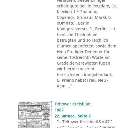
verlaufen. Wiederbringer
erhält gute Bel. in Potsdam, Gr.
Kleokon 1 * Spandau,
Cöpenick, Grünau ( Mark), b
oUmn1tu , Berlin
Königgrätzerstr. 9 , Berlin, .-- t
henliche Theilnahme
betrugten und so reichlich
Blumen spendeten, sowie dem
Hmn Prediger Denenter für
seine rtostreichtn Worte am
Grade derverewigten fugen
wir hiernir unseren
herzlichsten , innigstendank.
C. Prleno nebst Frau, Neu -
Kam ..."
Teltower Kreisblatt
1887
22. Januar , Seite 7
"...Teltower KreisblattS v 47 '- -
- - " ' ' - - - ' -. ' ' - ' -.-." agarm