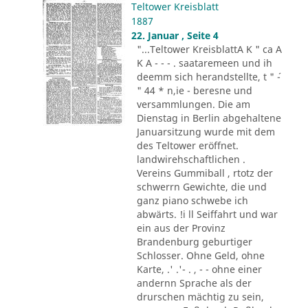
Teltower Kreisblatt
1887
22. Januar , Seite 4
"...Teltower KreisblattA K " ca A
K A - - - . saataremeen und ih
deemm sich herandstellte, t " ´-
" 44 * n,ie - beresne und
versammlungen. Die am
Dienstag in Berlin abgehaltene
Januarsitzung wurde mit dem
des Teltower eröffnet.
landwirehschaftlichen .
Vereins Gummiball , rtotz der
schwerrn Gewichte, die und
ganz piano schwebe ich
abwärts. !i ll Seiffahrt und war
ein aus der Provinz
Brandenburg geburtiger
Schlosser. Ohne Geld, ohne
Karte, .' .'- . , - - ohne einer
andernn Sprache als der
drurschen mächtig zu sein,