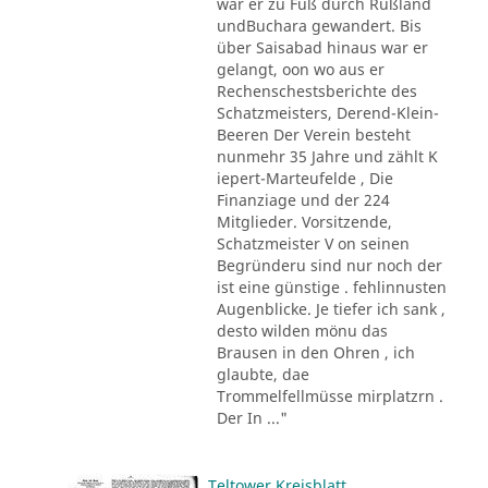
war er zu Fuß durch Rußland
undBuchara gewandert. Bis
über Saisabad hinaus war er
gelangt, oon wo aus er
Rechenschestsberichte des
Schatzmeisters, Derend-Klein-
Beeren Der Verein besteht
nunmehr 35 Jahre und zählt K
iepert-Marteufelde , Die
Finanziage und der 224
Mitglieder. Vorsitzende,
Schatzmeister V on seinen
Begründeru sind nur noch der
ist eine günstige . fehlinnusten
Augenblicke. Je tiefer ich sank ,
desto wilden mönu das
Brausen in den Ohren , ich
glaubte, dae
Trommelfellmüsse mirplatzrn .
Der In ..."
Teltower Kreisblatt