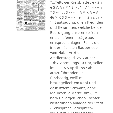
"...Teltower Kreisblatte . e - S v
e S A A v * " S :- . " . .' ' . - - -- v
" S -- ' . . S - - - . . A * K A A A . l
46 * K S S -- -r- ' e " " S v s . v -
' . Bautsagung. ullen Freunden
und Bekannten, welche bei der
Beerdigung unserer so früh
entschlafenen nträge aus
ernsprechanlagen. Für 1. die
in der nächsten Bauperiode
vom Holz - Anktion .
Amdienstag, d. 25. Zaunar
13b7 V ormittags 10 Uhr, sollen
im i .. S A S April 1887 ab
auszuführenden Er-
fitrzhaarig, weiß mit
braungeflecktem Kopf und
gestutztem Schwanz, ohne
Maulkorb ie Marke, am 6 . t
bo"v unvergeßlichen Tochter
weiterungen anlagea der Stadt
- Fernsprech Fernsprech-