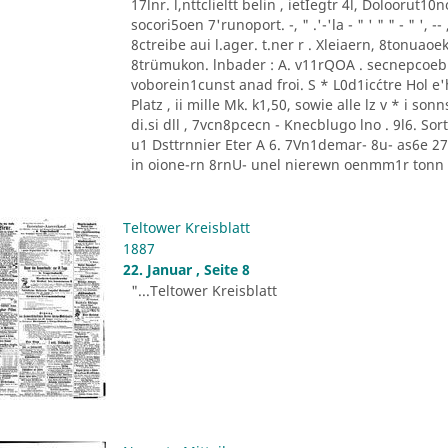
17lnr. l,nttclieltt belin , ietIegtr 4l, Doloorut1
socori5oen 7'runoport. -, " .'-'la - " ' " " - " '
8ctreibe aui l.ager. t.ner r . Xleiaern, 8tonu
8trümukon. lnbader : A. v11rQOA . secnepcoeb
voborein1cunst anad froi. S * L0d1ic´ctre Hol e'he
Platz , ii mille Mk. k1,50, sowie alle lz v * i 
di.si dll , 7vcn8pcecn - Knecblugo lno . 9l6. Sor
u1 Dsttrnnier Eter A 6. 7Vn1demar- 8u- as6e 27 [
in oione-rn 8rnU- unel nierewn oenmm1r tonn P
Teltower Kreisblatt
1887
22. Januar , Seite 8
"...Teltower Kreisblatt