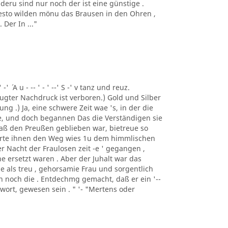
deru sind nur noch der ist eine günstige .
 desto wilden mönu das Brausen in den Ohren ,
Der In ..."
 -' ´ A u - -- ' - ' --' S -' v tanz und reuz.
gter Nachdruck ist verboren.) Gold und Silber
ng .) Ja, eine schwere Zeit wae 's, in der die
e, und doch begannen Das die Verständigen sie
 daß den Preußen geblieben war, bietreue so
merte ihnen den Weg wies 1u dem himmlischen
er Nacht der Fraulosen zeit -e ' gegangen ,
e ersetzt waren . Aber der Juhalt war das
e als treu , gehorsamie Frau und sorgentlich
man noch die . Entdechmg gemacht, daß er ein '--
ntwort, gewesen sein . " '- "Mertens oder