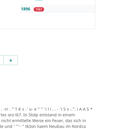
1896
1561
Next
»
r . " ´1 K s .' u- e " " 'i l i . . - 'i S v -.". i A A S *
artes oro l67. In Stolp entstand in einem
icht ermittelte Weise ein Feuer, das sich in
lte und ' "'- " tk3on liaem Neubau im Nordca