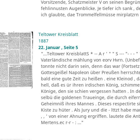
Vorsitzende, Schatzmeister V on seinen Begrün
fehlinnusten Augenblicke. Je tiefer ich sank ,
ich glaubte, dae Trommelfellmüsse mirplatzrn . 
Teltower Kreisblatt
1887
22. Januar , Seite 5
"...Teltower KreisblattS * -- A r ' " " S --- "- - - " '
Vaterländische mählung von eorv Hvrn. (Unbefu
tonnte nicht darin sein, denn das war (Fortsetzu
Gottesgeißel Napoleon über Preußen herrscht
bald eine gute Zeit zu heißen . eine Kleinod ,
hell, daß es ür ihren irdischen König, schim
Könige, den sie schien vergessen hatten . In d
selbü die goldenen Traueinge, die durch eifern
Geheimniß ihres Mannes . Dieses respectirte si
Kiste zu hüter . Als Jury und die - lttzt habe 
, , ' von einer Ahnung ergriffen. lautete die A
Mertens.ec r-r - : ..."