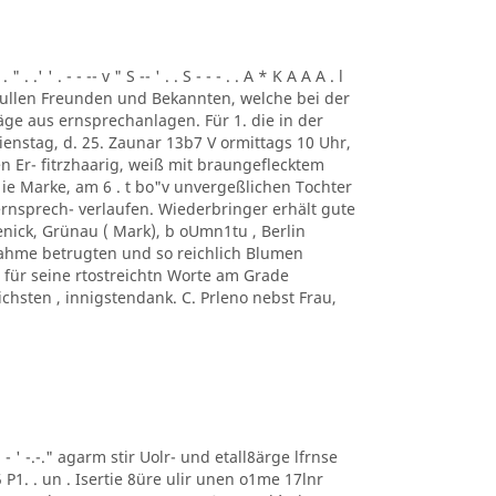
. .' ' . - - -- v " S -- ' . . S - - - . . A * K A A A . l
ung. ullen Freunden und Bekannten, welche bei der
ge aus ernsprechanlagen. Für 1. die in der
enstag, d. 25. Zaunar 13b7 V ormittags 10 Uhr,
en Er- fitrzhaarig, weiß mit braungeflecktem
e Marke, am 6 . t bo"v unvergeßlichen Tochter
rnsprech- verlaufen. Wiederbringer erhält gute
enick, Grünau ( Mark), b oUmn1tu , Berlin
ilnahme betrugten und so reichlich Blumen
für seine rtostreichtn Worte am Grade
chsten , innigstendank. C. Prleno nebst Frau,
 ' ' - ' -.-." agarm stir Uolr- und etall8ärge lfrnse
5 P1. . un . Isertie 8üre ulir unen o1me 17lnr