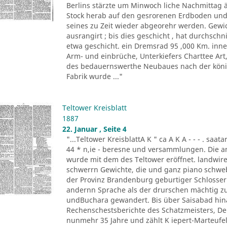
Berlins stärzte um Minwoch liche Nachmittag 
Stock herab auf den gesrorenen Erdboden und 
seines zu Zeit wieder abgeorehr werden. Gewich
ausrangirt ; bis dies geschicht , hat durchschn
etwa geschicht. ein Dremsrad 95 ,000 Km. inn
Arm- und einbrüche, Unterkiefers Charttee Art
des bedauernswerthe Neubaues nach der königl
Fabrik wurde ..."
Teltower Kreisblatt
1887
22. Januar , Seite 4
"...Teltower KreisblattA K " ca A K A - - - . saa
44 * n,ie - beresne und versammlungen. Die a
wurde mit dem des Teltower eröffnet. landwireh
schwerrn Gewichte, die und ganz piano schwebe 
der Provinz Brandenburg geburtiger Schlosser. O
andernn Sprache als der drurschen mächtig zu
undBuchara gewandert. Bis über Saisabad hina
Rechenschestsberichte des Schatzmeisters, De
nunmehr 35 Jahre und zählt K iepert-Marteufel