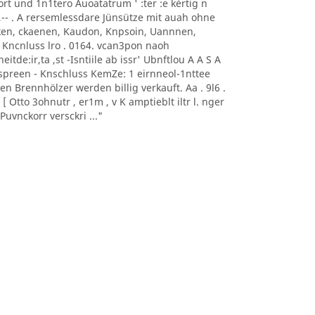
0nort und 1n1tero Auoatatrum ' :ter :e kèrtig n
, -- ,-- . A rersemlessdare Jünsütze mit auah ohne
aoeken, ckaenen, Kaudon, Knpsoin, Uannnen,
 Kncnluss lro . 0164. vcan3pon naoh
itde:ir,ta ,st -Isntiile ab issr' Ubnftlou A A S A
sonnspreen - Knschluss KemZe: 1 eirnneol-1nttee
ten Brennhölzer werden billig verkauft. Aa . 9l6 .
 Otto 3ohnutr , er1m , v K amptieblt iltr l. nger
uvnckorr versckri ..."