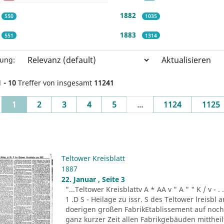
1882
550
1035
1883
551
1314
Aktualisieren
rung:
1 - 10
Treffer von insgesamt
11241
(current)
1
2
3
4
5
...
1124
1125
Teltower Kreisblatt
1887
22. Januar , Seite 3
"...Teltower Kreisblattv A * AA v " A " " K / v - . . . -r
1 .D S - Heilage zu issr. S des Teltower lreisbl 
doerigen großen FabrikEtablissement auf noch n
ganz kurzer Zeit allen Fabrikgebäuden mitthei