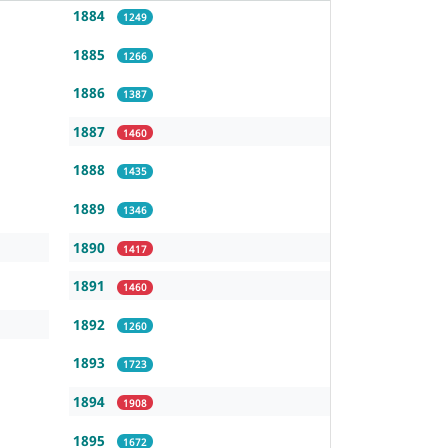
1884
1249
1885
1266
1886
1387
1887
1460
1888
1435
1889
1346
1890
1417
1891
1460
1892
1260
1893
1723
1894
1908
1895
1672