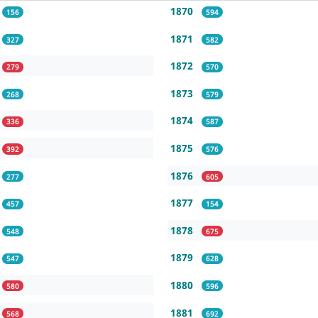
1870
156
594
1871
327
582
1872
279
570
1873
268
579
1874
336
587
1875
392
576
1876
277
605
1877
457
154
1878
548
675
1879
547
628
1880
580
596
1881
568
692