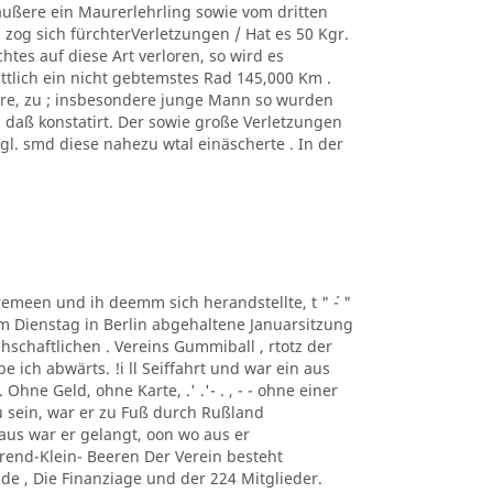
äußere ein Maurerlehrling sowie vom dritten
zog sich fürchterVerletzungen / Hat es 50 Kgr.
tes auf diese Art verloren, so wird es
ittlich ein nicht gebtemstes Rad 145,000 Km .
ere, zu ; insbesondere junge Mann so wurden
, daß konstatirt. Der sowie große Verletzungen
. smd diese nahezu wtal einäscherte . In der
taremeen und ih deemm sich herandstellte, t " ´- "
m Dienstag in Berlin abgehaltene Januarsitzung
schaftlichen . Vereins Gummiball , rtotz der
ich abwärts. !i ll Seiffahrt und war ein aus
hne Geld, ohne Karte, .' .'- . , - - ohne einer
 sein, war er zu Fuß durch Rußland
us war er gelangt, oon wo aus er
rend-Klein- Beeren Der Verein besteht
de , Die Finanziage und der 224 Mitglieder.