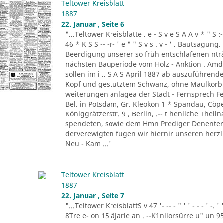
Teltower Kreisblatt
1887
22. Januar , Seite 6
"...Teltower Kreisblatte . e - S v e S A A v * " S :- . " 
46 * K S S -- -r- ' e " " S v s . v - ' . Bautsag
Beerdigung unserer so früh entschlafenen nträ
nächsten Bauperiode vom Holz - Anktion . Amdi
sollen im i .. S A S April 1887 ab auszuführend
Kopf und gestutztem Schwanz, ohne Maulkorb i
weiterungen anlagea der Stadt - Fernsprech Fe
Bel. in Potsdam, Gr. Kleokon 1 * Spandau, Cöp
Königgrätzerstr. 9 , Berlin, .-- t henliche The
spendeten, sowie dem Hmn Prediger Denenter 
derverewigten fugen wir hiernir unseren herzli
Neu - Kam ..."
Teltower Kreisblatt
1887
22. Januar , Seite 7
"...Teltower KreisblattS v 47 '- -- - " ' ' - - - ' -.
8Tre e- on 15 äJarle an . --K1nllorsürre u" un 9