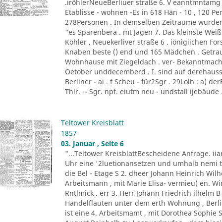
.iröhlerNeueBerliuer straße 6. V eanntmntamg
Etablisse - wohnen -Es in 618 Hän - 10 , 120 Per
278Personen . In demselben Zeitraume wurden c
"es Sparenbera . mt Jagen 7. Das kleinste Weißb
Köhler , Neuekerliver straße 6 . iönigiichen F
Knaben beste () end und 165 Mädchen . Getra
Wohnhause mit Ziegeldach . ver- Bekanntmach
Oetober unddecemberd . I. sind auf derehauss
Berliner - ai . f Scheu - für2Sgr . 29Lolh : a) der
Thlr. -- Sgr. npf. eiutm neu - undstall ijebäude .
Teltower Kreisblatt
1857
03. Januar , Seite 6
"...Teltower KreisblattBescheidene Anfrage. 
Uhr eine '2luetionansetzen und umhalb nemi t
die Bel - Etage S 2. dheer Johann Heinrich Wilh
Arbeitsmann , mit Marie Elisa- vermieu) en. Wi
Rntlmick . err 3. Herr Johann Friedrich ilhelm 
Handelflauten unter dem erth Wohnung , Berli
ist eine 4. Arbeitsmamt , mit Dorothea Sophie