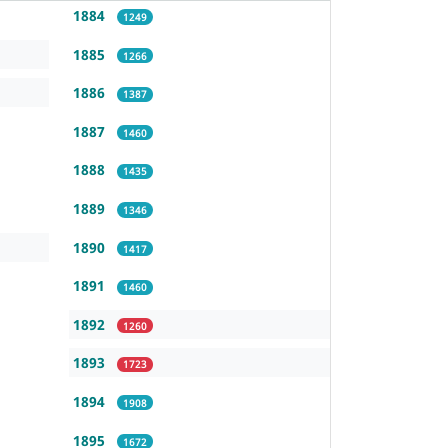
1884
1249
1885
1266
1886
1387
1887
1460
1888
1435
1889
1346
1890
1417
1891
1460
1892
1260
1893
1723
1894
1908
1895
1672