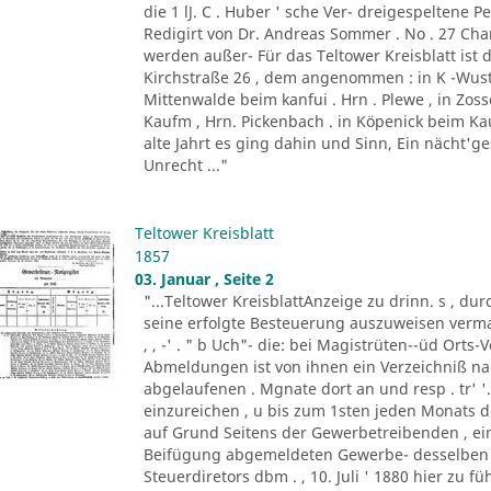
die 1 lJ. C . Huber ' sche Ver- dreigespeltene Pe
Redigirt von Dr. Andreas Sommer . No . 27 Charl
werden außer- Für das Teltower Kreisblatt ist 
Kirchstraße 26 , dem angenommen : in K -Wust
Mittenwalde beim kanfui . Hrn . Plewe , in Zos
Kaufm , Hrn. Pickenbach . in Köpenick beim Kauf
alte Jahrt es ging dahin und Sinn, Ein nächt'g
Unrecht ..."
Teltower Kreisblatt
1857
03. Januar , Seite 2
"...Teltower KreisblattAnzeige zu drinn. s , dur
seine erfolgte Besteuerung auszuweisen vermag
, , -' . " b Uch"- die: bei Magistrüten--üd Ort
Abmeldungen ist von ihnen ein Verzeichniß 
abgelaufenen . Mgnate dort an und resp . tr' '
einzureichen , u bis zum 1sten jeden Monats
auf Grund Seitens der Gewerbetreibenden , ein
Beifügung abgemeldeten Gewerbe- desselben 
Steuerdiretors dbm . , 10. Juli ' 1880 hier zu f