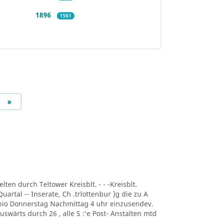
1896
1561
Next
»
lten durch Teltower Kreisblt. - - -Kreisblt.
uartal -- Inserate, Ch .trlottenbur )g die zu A
r bio Donnerstag Nachmittag 4 uhr einzusendev.
uswärts durch 26 , alle S :'e Post- Anstalten mtd