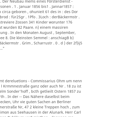
 . Der Neubau mems eines Försterdienst -
sonen . 1 . Januar 1856 bis1 . Jannar1857 :
irca geboren , ohunieit 61 des in : des Dor
rod : für2Sgr . 1Pfo . 3Loch : derBäckermstr .
orstreviere Zossen 341 Kinder worunter 176
ut wurden 82 Paare. n) einem massiren
ung . In den Monaten August , September,
ee 8. Die kleinsten Semmel : anschiagB b)
Bäckermstr . Grim , Scharrustr . 0 . d ) der 2f)ij5
.."
iiamt dereluetions - Commissarius Ohm um nenn
 l Krmmnestraße ganz oder auch Nr . 18 zu ist
elm Sonder'hoff , bcth getlieilt Ostern 1857 zu
rth . In der -- Das Nähere daselbst beim
B ecken, Uhr vie guten Sachen an Berliner
nerstraße Nr, 47 2 kleine Treppen hoch , zum
 Simon aus Seehausen in der Alunark. Herr Carl