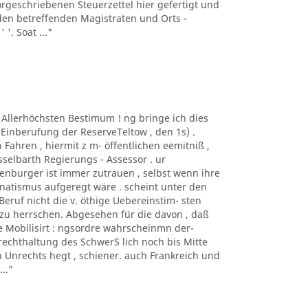
geschriebenen Steuerzettel hier gefertigt und
en betreffenden Magistraten und Orts -
 '. Soat ..."
r Allerhöchsten Bestimum ! ng bringe ich dies
Einberufung der ReserveTeltow , den 1s) .
hren , hiermit z m- öffentlichen eemitniß ,
esselbarth Regierungs - Assessor . ur
enburger ist immer zutrauen , selbst wenn ihre
anatismus aufgeregt wäre . scheint unter den
eruf nicht die v. öthige Uebereinstim- sten
zu herrschen. Abgesehen für die davon , daß
e Mobilisirt : ngsordre wahrscheinmn der-
rechthaltung des SchwerS lich noch bis Mitte
n Unrechts hegt , schiener. auch Frankreich und
.."