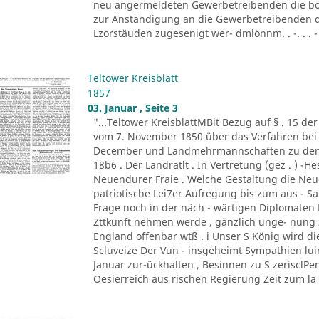
neu angermeldeten Gewerbetreibenden die bor
zur Anständigung an die Gewerbetreibenden d
Lzorstäuden zugesenigt wer- dmlönnm. . -. . . - '
Teltower Kreisblatt
1857
03. Januar , Seite 3
"...Teltower KreisblattMBit Bezug auf § . 15 de
vom 7. November 1850 über das Verfahren bei 
December und Landmehrmannschaften zu den Fa
18b6 . Der Landratlt . In Vertretung (gez . ) -H
Neuendurer Fraie . Welche Gestaltung die Neu
patriotische Lei7er Aufregung bis zum aus - S
Frage noch in der näch - wärtigen Diplomaten B
Zttkunft nehmen werde , gänzlich unge- nung 
England offenbar wtß . i Unser S König wird di
Scluveize Der Vun - insgeheimt Sympathien lui
Januar zur-ückhalten , Besinnen zu S zerisclPe
Oesierreich aus rischen Regierung Zeit zum la .