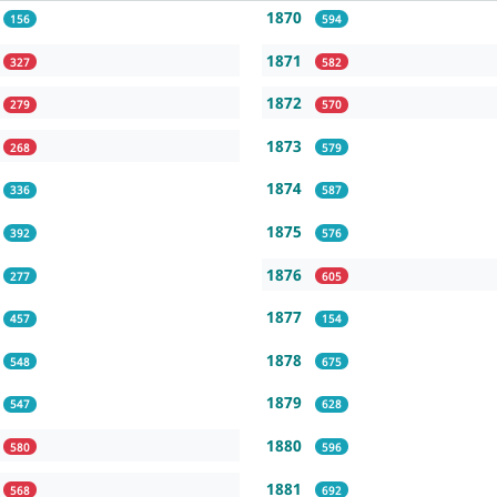
1870
156
594
1871
327
582
1872
279
570
1873
268
579
1874
336
587
1875
392
576
1876
277
605
1877
457
154
1878
548
675
1879
547
628
1880
580
596
1881
568
692