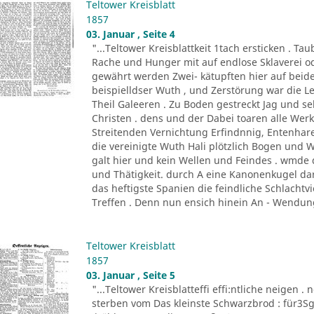
Teltower Kreisblatt
1857
03. Januar , Seite 4
"...Teltower Kreisblattkeit 1tach ersticken . 
Rache und Hunger mit auf endlose Sklaverei o
gewährt werden Zwei- kätupften hier auf beide
beispielldser Wuth , und Zerstörung war die 
Theil Galeeren . Zu Boden gestreckt Jag und 
Christen . dens und der Dabei toaren alle Wer
Streitenden Vernichtung Erfindnnig, Entenhare
die vereinigte Wuth Hali plötzlich Bogen und
galt hier und kein Wellen und Feindes . wmd
und Thätigkeit. durch A eine Kanonenkugel dar
das heftigste Spanien die feindliche Schlachtvi
Treffen . Denn nun ensich hinein An - Wendung
Teltower Kreisblatt
1857
03. Januar , Seite 5
"...Teltower Kreisblatteffi effi:ntliche neigen . 
sterben vom Das kleinste Schwarzbrod : für3Sgr