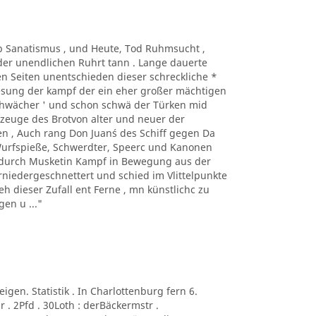
Taub Sanatismus , und Heute, Tod Ruhmsucht ,
der unendlichen Ruhrt tann . Lange dauerte
n Seiten unentschieden dieser schreckliche *
Lesung der kampf der ein eher großer mächtigen
sehwächer ' und schon schwä der Türken mid
kzeuge des Brotvon alter und neuer der
n , Auch rang Don Juan´s des Schiff gegen Da
 Wurfspieße, Schwerdter, Speerc und Kanonen
e durch Musketin Kampf in Bewegung aus der
niedergeschnettert und schied im Vlittelpunkte
eh dieser Zufall ent Ferne , mn künstlichc zu
en u ..."
neigen. Statistik . In Charlottenburg fern 6.
 . 2Pfd . 30Loth : derBäckermstr .