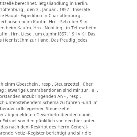
titzelle berechnet. letgsliandlung in Berlin.
ottenburg , den 3 . Januar . 1857 . Inserate
die Haupt- Expedition in Charlottenburg ,
erhausen beim Kaufm. Hrn . Seh eber S in
sen beim Kaufm. Hrn . Nobiling , in Teltow beim
m . Hrn. Liese , um eujnhr l857. ' S l v K i Das
es Heer ist Ihm zur Hand, Das freudig jedes
ch einm Gbeschein , resp , Steuerzettel , über
 ; etwarige Contrabentionen sind mir zur . e '.
s-Vorständen anzubringenden An - , resp .
nach untenstehendem Schema zu führen -und im
.bender urllclegeenen Steuerzettel
 der abgemeldeten Gewerbetreibenden damit
 Extraet von den pünktlich von den hier unter
das nach dem Reskript des Herrn General-
ührende Notiz -Register berichtigt und silr die