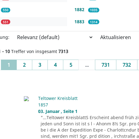
1882
550
1035
1883
551
1314
Aktualisieren
rung:
1 - 10
Treffer von insgesamt
7313
(current)
1
2
3
4
5
...
731
732
Teltower Kreisblatt
1857
03. Januar , Seite 1
"...Teltower KreisblattS Erscheint abend früh zie
jeden und Sonn ist ist s l - Ahonm 8½ Sgr. pro Q
be i die A der Expedition Expe - Charlottcndu
sind, werden mit1 Sgr. prd dition , irchstraße a