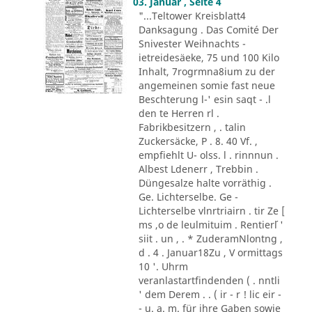
03. Januar , Seite 4
"...Teltower Kreisblatt4
Danksagung . Das Comité Der
Snivester Weihnachts -
ietreidesäeke, 75 und 100 Kilo
Inhalt, 7rogrmna8ium zu der
angemeinen somie fast neue
Beschterung l-' esin saqt - .l
den te Herren rl .
Fabrikbesitzern , . talin
Zuckersäcke, P . 8. 40 Vf. ,
empfiehlt U- olss. l . rinnnun .
Albest Ldenerr , Trebbin .
Düngesalze halte vorräthig .
Ge. Lichterselbe. Ge -
Lichterselbe vlnrtriairn . tir Ze [
ms ,o de leulmituim . Rentier´l '
siit . un , . * ZuderamNlontng ,
d . 4 . Januar18Zu , V ormittags
10 '. Uhrm
veranlastartfindenden ( . nntli
' dem Derem . . ( ir - r ! lic eir -
- u. a. m. für ihre Gaben sowie