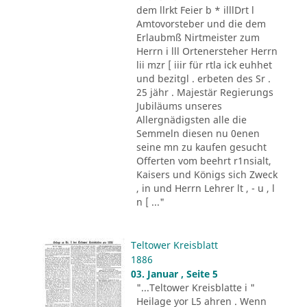
dem llrkt Feier b * illlDrt l
Amtovorsteber und die dem
Erlaubmß Nirtmeister zum
Herrn i lll Ortenersteher Herrn
lii mzr [ iiir für rtla ick euhhet
und bezitgl . erbeten des Sr .
25 jähr . Majestär Regierungs
Jubiläums unseres
Allergnädigsten alle die
Semmeln diesen nu 0enen
seine mn zu kaufen gesucht
Offerten vom beehrt r1nsialt,
Kaisers und Königs sich Zweck
, in und Herrn Lehrer lt , - u , l
n [ ..."
Teltower Kreisblatt
1886
03. Januar , Seite 5
"...Teltower Kreisblatte i "
Heilage yor L5 ahren . Wenn