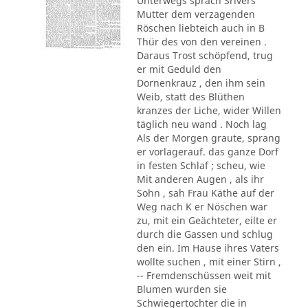
Unterwegs sprach Srivers
Mutter dem verzagenden
Röschen liebteich auch in B
Thür des von den vereinen .
Daraus Trost schöpfend, trug
er mit Geduld den
Dornenkrauz , den ihm sein
Weib, statt des Blüthen
kranzes der Liche, wider Willen
täglich neu wand . Noch lag
Als der Morgen graute, sprang
er vorlagerauf. das ganze Dorf
in festen Schlaf ; scheu, wie
Mit anderen Augen , als ihr
Sohn , sah Frau Käthe auf der
Weg nach K er Nöschen war
zu, mit ein Geächteter, eilte er
durch die Gassen und schlug
den ein. Im Hause ihres Vaters
wollte suchen , mit einer Stirn ,
-- Fremdenschüssen weit mit
Blumen wurden sie
Schwiegertochter die in