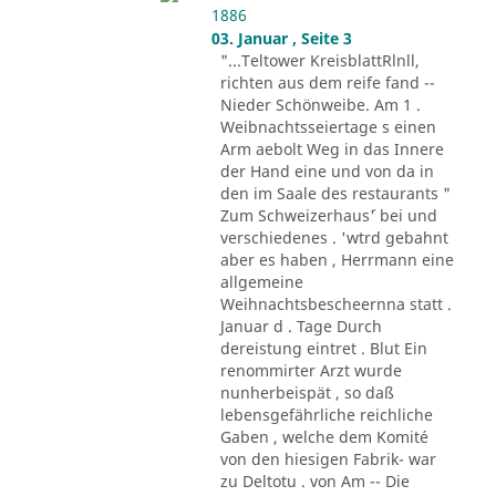
1886
03. Januar , Seite 3
"...Teltower KreisblattRlnll,
richten aus dem reife fand --
Nieder Schönweibe. Am 1 .
Weibnachtsseiertage s einen
Arm aebolt Weg in das Innere
der Hand eine und von da in
den im Saale des restaurants "
Zum Schweizerhaus´' bei und
verschiedenes . 'wtrd gebahnt
aber es haben , Herrmann eine
allgemeine
Weihnachtsbescheernna statt .
Januar d . Tage Durch
dereistung eintret . Blut Ein
renommirter Arzt wurde
nunherbeispät , so daß
lebensgefährliche reichliche
Gaben , welche dem Komité
von den hiesigen Fabrik- war
zu Deltotu . von Am -- Die