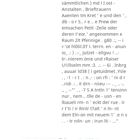
sämmtlichen ) md l I ost -
Anstalten , Brieftrauern
Aaenten tm Kret ' e und den ' ,
db - o r S.. r e .. e Prew der
emsachen Petit -Zeile oder
deren t'eor.' angenommen e
Raum 2lt Pfennige . g80 .:, -- i
i-'ot hl0lil.0T l. terrn. en - anun
io_ .: ) .--_ Jutzet - ellgvu ! ..-
tr-.nierem önie und rRaiser
U1illselm mm :3. .:. -- 6i . Inbrg
, auuar ld38 ( i getuidmet ,Ysle
. , -1 - r t . : n ,- : un rfi : ' ni d r
..ridi .: . it drn - niieu --- . _ .. -,
., _ --"' . , -7 S A tntln 1' tensinn
nur , nem , .tlle de - usn - en
lbaueli rm- n ' eckt der rue . ir
r t'ti ! ir Rinlr t7alt ' n ln- nt
dem Eln-on mit neuem 1' .e n s
. . - tr niln- un : irun lti - ..."