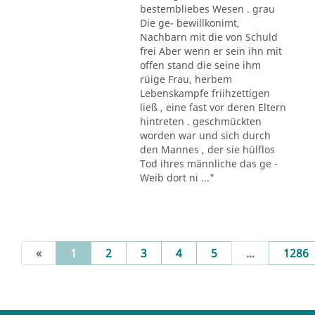
bestembliebes Wesen . grau
Die ge- bewillkonimt,
Nachbarn mit die von Schuld
frei Aber wenn er sein ihn mit
offen stand die seine ihm
rüige Frau, herbem
Lebenskampfe friihzettigen
ließ , eine fast vor deren Eltern
hintreten . geschmückten
worden war und sich durch
den Mannes , der sie hülflos
Tod ihres männliche das ge -
Weib dort ni ..."
(current)
«
1
2
3
4
5
...
1286