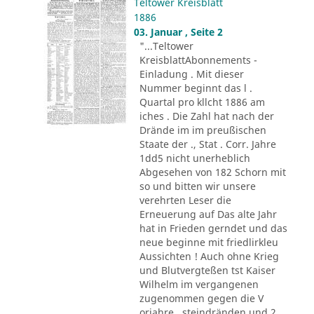
Teltower Kreisblatt
1886
03. Januar , Seite 2
"...Teltower
KreisblattAbonnements -
Einladung . Mit dieser
Nummer beginnt das l .
Quartal pro kllcht 1886 am
iches . Die Zahl hat nach der
Drände im im preußischen
Staate der ., Stat . Corr. Jahre
1dd5 nicht unerheblich
Abgesehen von 182 Schorn mit
so und bitten wir unsere
verehrten Leser die
Erneuerung auf Das alte Jahr
hat in Frieden gerndet und das
neue beginne mit friedlirkleu
Aussichten ! Auch ohne Krieg
und Blutvergteßen tst Kaiser
Wilhelm im vergangenen
zugenommen gegen die V
orjahre . steindränden und 2