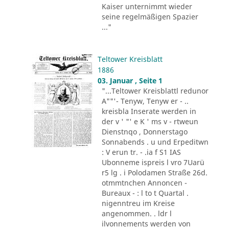
Kaiser unternimmt wieder
seine regelmäßigen Spazier
..."
Teltower Kreisblatt
1886
03. Januar , Seite 1
"...Teltower Kreisblattl redunor
A""'- Tenyw, Tenyw er - ..
kreisbla Inserate werden in
der v ' "' e K ' ms v - rtweun
Dienstnqo , Donnerstago
Sonnabends . u und Erpeditwn
: V erun tr. - .ia f S1 IAS
Ubonneme ispreis l vro 7Uarü
r5 lg . i Polodamen Straße 26d.
otmmtnchen Annoncen -
Bureaux - : l to t Quartal .
nigenntreu im Kreise
angenommen. . ldr l
ilvonnements werden von