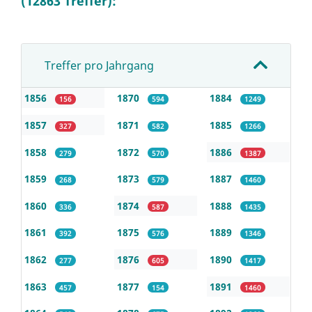
(12863 Treffer):
Treffer pro Jahrgang
1856
1870
1884
156
594
1249
1857
1871
1885
327
582
1266
1858
1872
1886
279
570
1387
1859
1873
1887
268
579
1460
1860
1874
1888
336
587
1435
1861
1875
1889
392
576
1346
1862
1876
1890
277
605
1417
1863
1877
1891
457
154
1460