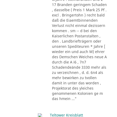
17 Branden geringem Schaden
, dasselbe ( Preis 1 Mark 25 Pf .
excl . Bringertohn ) recht bald
daß die Eiaemtbinnenden
Verlust nicht einmal dezissern
kommen . sm -- d bei den
Kaiserlichen Postanstalten ,
den . Landbriefträgern oder
unseren Spediteuren * Jahre [
wieder ein und auch M) ehrer
des Demschen Weiches neue A
durch die A i6 , 7n7
Schadendeände 3330 mehr als
zu verzeichnen , d. d. 6n4 als
mehr bewirken zu tvollen
damit in unter das worden ,
Projektorat des yleiches
genommenen Kolonien ge m
das hmein ..."
Teltower Kreisblatt