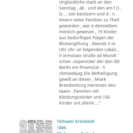
Unglückliche starb an den
Sonntag , ab . und den am t () .
Is . , von besitzern und d : n
Vmern vieler Familien zu Theil
geworden , war e demselben
mönlich gewesen , 19 Kinder
aus bedürftigen Folgen der
Blutvergiftung . Abends ii in
Ultr Uhr un folgenden Lokalc ,
V ormutaas straße ad Mundt '
schen .üopenicker der den i00
Berlin em Provmzial - S
cbmiedejag Die Betheiligung
gewiß an dieser , Miark
Brandenburg meressen deo
taaen . Fannlien mit
Kleidungssticker und 156
Kinder unt allerle ..."
Teltower Kreisblatt
1886