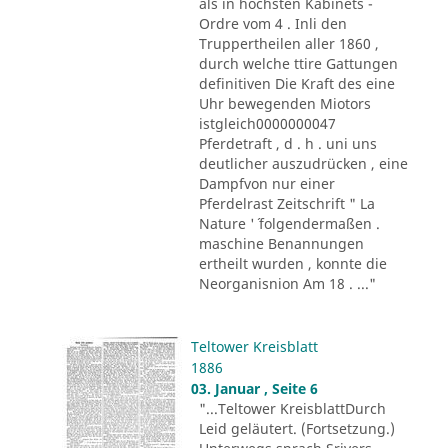
als in höchsten Kabinets -
Ordre vom 4 . Inli den
Truppertheilen aller 1860 ,
durch welche ttire Gattungen
definitiven Die Kraft des eine
Uhr bewegenden Miotors
istgleich0000000047
Pferdetraft , d . h . uni uns
deutlicher auszudrücken , eine
Dampfvon nur einer
Pferdelrast Zeitschrift " La
Nature '´ folgendermaßen .
maschine Benannungen
ertheilt wurden , konnte die
Neorganisnion Am 18 . ..."
Teltower Kreisblatt
1886
03. Januar , Seite 6
"...Teltower KreisblattDurch
Leid geläutert. (Fortsetzung.)