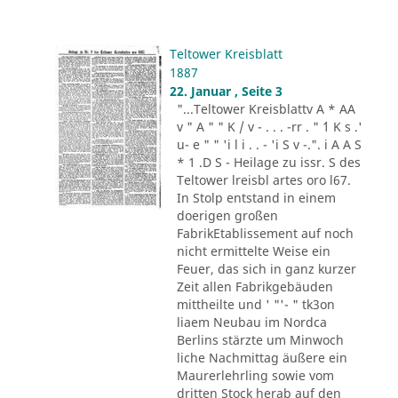
Teltower Kreisblatt
1887
22. Januar , Seite 3
"...Teltower Kreisblattv A * AA
v " A " " K / v - . . . -rr . " ´1 K s .'
u- e " " 'i l i . . - 'i S v -.". i A A S
* 1 .D S - Heilage zu issr. S des
Teltower lreisbl artes oro l67.
In Stolp entstand in einem
doerigen großen
FabrikEtablissement auf noch
nicht ermittelte Weise ein
Feuer, das sich in ganz kurzer
Zeit allen Fabrikgebäuden
mittheilte und ' "'- " tk3on
liaem Neubau im Nordca
Berlins stärzte um Minwoch
liche Nachmittag äußere ein
Maurerlehrling sowie vom
dritten Stock herab auf den