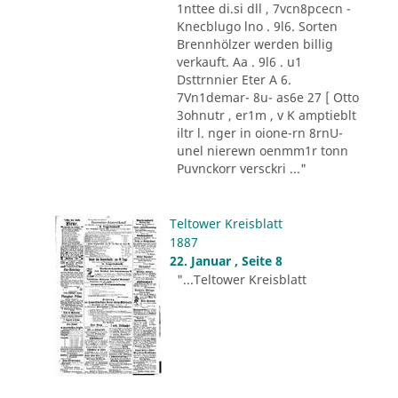
1nttee di.si dll , 7vcn8pcecn -
Knecblugo lno . 9l6. Sorten
Brennhölzer werden billig
verkauft. Aa . 9l6 . u1
Dsttrnnier Eter A 6.
7Vn1demar- 8u- as6e 27 [ Otto
3ohnutr , er1m , v K amptieblt
iltr l. nger in oione-rn 8rnU-
unel nierewn oenmm1r tonn
Puvnckorr versckri ..."
Teltower Kreisblatt
1887
22. Januar , Seite 8
"...Teltower Kreisblatt