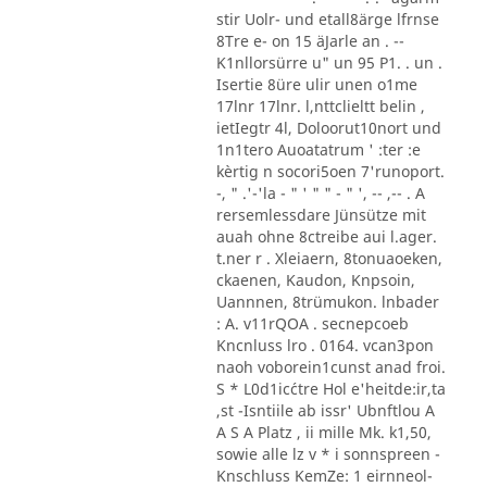
stir Uolr- und etall8ärge lfrnse
8Tre e- on 15 äJarle an . --
K1nllorsürre u" un 95 P1. . un .
Isertie 8üre ulir unen o1me
17lnr 17lnr. l,nttclieltt belin ,
ietIegtr 4l, Doloorut10nort und
1n1tero Auoatatrum ' :ter :e
kèrtig n socori5oen 7'runoport.
-, " .'-'la - " ' " " - " ', -- ,-- . A
rersemlessdare Jünsütze mit
auah ohne 8ctreibe aui l.ager.
t.ner r . Xleiaern, 8tonuaoeken,
ckaenen, Kaudon, Knpsoin,
Uannnen, 8trümukon. lnbader
: A. v11rQOA . secnepcoeb
Kncnluss lro . 0164. vcan3pon
naoh voborein1cunst anad froi.
S * L0d1ic´ctre Hol e'heitde:ir,ta
,st -Isntiile ab issr' Ubnftlou A
A S A Platz , ii mille Mk. k1,50,
sowie alle lz v * i sonnspreen -
Knschluss KemZe: 1 eirnneol-