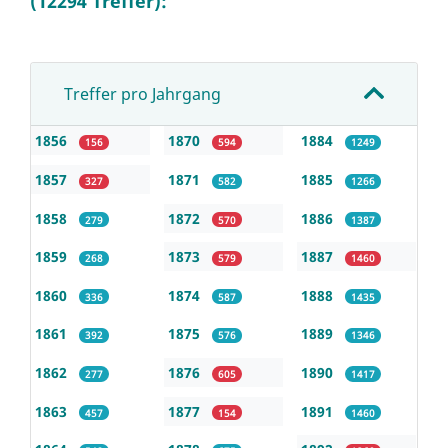
(12294 Treffer):
Treffer pro Jahrgang
1856
1870
1884
156
594
1249
1857
1871
1885
327
582
1266
1858
1872
1886
279
570
1387
1859
1873
1887
268
579
1460
1860
1874
1888
336
587
1435
1861
1875
1889
392
576
1346
1862
1876
1890
277
605
1417
1863
1877
1891
457
154
1460