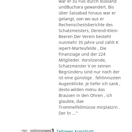
war er zu Fuß durch Rußland
undBuchara gewandert. Bis
über Saisabad hinaus war er
gelangt, oon wo aus er
Rechenschestsberichte des
Schatzmeisters, Derend-Klein-
Beeren Der Verein besteht
nunmehr 35 Jahre und zählt K
iepert-Marteufelde , Die
Finanziage und der 224
Mitglieder. Vorsitzende,
Schatzmeister V on seinen
Begründeru sind nur noch der
ist eine günstige . fehlinnusten
Augenblicke. Je tiefer ich sank ,
desto wilden mönu das
Brausen in den Ohren , ich
glaubte, dae
Trommelfellmüsse mirplatzrn .
Der In ..."
Teltower Kreisblatt