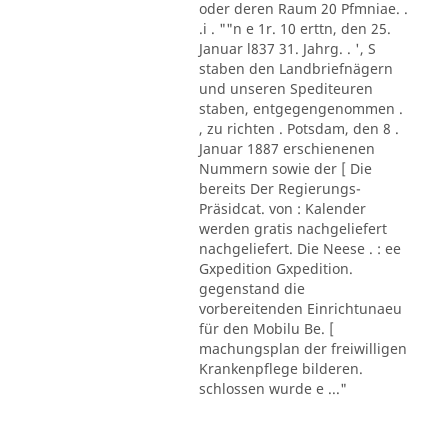
oder deren Raum 20 Pfmniae. .
.i . ""n e 1r. 10 erttn, den 25.
Januar l837 31. Jahrg. . ', S
staben den Landbriefnägern
und unseren Spediteuren
staben, entgegengenommen .
, zu richten . Potsdam, den 8 .
Januar 1887 erschienenen
Nummern sowie der [ Die
bereits Der Regierungs-
Präsidcat. von : Kalender
werden gratis nachgeliefert
nachgeliefert. Die Neese . : ee
Gxpedition Gxpedition.
gegenstand die
vorbereitenden Einrichtunaeu
für den Mobilu Be. [
machungsplan der freiwilligen
Krankenpflege bilderen.
schlossen wurde e ..."