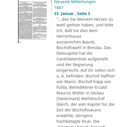
Neueste Mitteilungen
1887
22. Januar , Seite 3
"...den Sie Meinem Herzen so
wohl gethan haben, und bitte
Ich, daß Sie dies dem
Herrenhause
aussprechen.&quot;
Bischofswahl in Breslau. Das
Domcapitel hat die
Candidatenliste aufgestellt
und der Regierung
eingereicht. Auf ihr sollen sich
u. A. befinden: Bischof Haffner
von Mainz, Bischof Kopp von
Fulda, Benediktiner-Erzabt
Maurus Wolter in Seckau
(Steiermark) Weihbischof
Gleich, der vom Kapitel für die
Zeit der Bischofsvacanz
erwählte, übrigens
hochbetagte Vicar. Die
„Germania&quot; hat sich