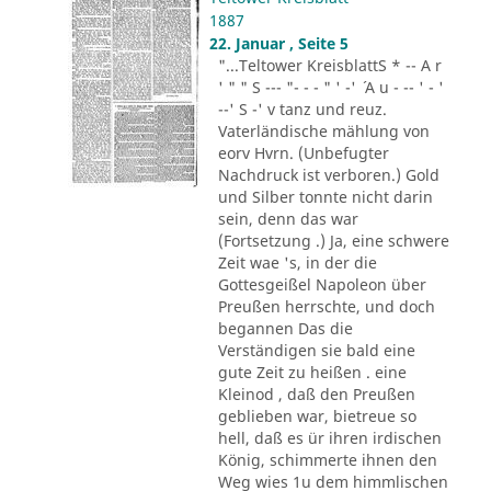
1887
22. Januar , Seite 5
"...Teltower KreisblattS * -- A r
' " " S --- "- - - " ' -' ´ A u - -- ' - '
--' S -' v tanz und reuz.
Vaterländische mählung von
eorv Hvrn. (Unbefugter
Nachdruck ist verboren.) Gold
und Silber tonnte nicht darin
sein, denn das war
(Fortsetzung .) Ja, eine schwere
Zeit wae 's, in der die
Gottesgeißel Napoleon über
Preußen herrschte, und doch
begannen Das die
Verständigen sie bald eine
gute Zeit zu heißen . eine
Kleinod , daß den Preußen
geblieben war, bietreue so
hell, daß es ür ihren irdischen
König, schimmerte ihnen den
Weg wies 1u dem himmlischen