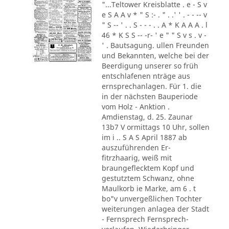
"...Teltower Kreisblatte . e - S v
e S A A v * " S :- . " . .' ' . - - -- v
" S -- ' . . S - - - . . A * K A A A . l
46 * K S S -- -r- ' e " " S v s . v -
' . Bautsagung. ullen Freunden
und Bekannten, welche bei der
Beerdigung unserer so früh
entschlafenen nträge aus
ernsprechanlagen. Für 1. die
in der nächsten Bauperiode
vom Holz - Anktion .
Amdienstag, d. 25. Zaunar
13b7 V ormittags 10 Uhr, sollen
im i .. S A S April 1887 ab
auszuführenden Er-
fitrzhaarig, weiß mit
braungeflecktem Kopf und
gestutztem Schwanz, ohne
Maulkorb ie Marke, am 6 . t
bo"v unvergeßlichen Tochter
weiterungen anlagea der Stadt
- Fernsprech Fernsprech-