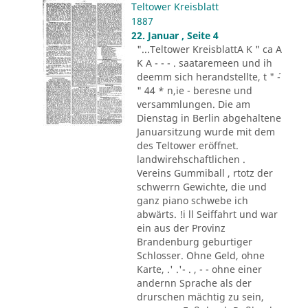
Teltower Kreisblatt
1887
22. Januar , Seite 4
"...Teltower KreisblattA K " ca A
K A - - - . saataremeen und ih
deemm sich herandstellte, t " ´-
" 44 * n,ie - beresne und
versammlungen. Die am
Dienstag in Berlin abgehaltene
Januarsitzung wurde mit dem
des Teltower eröffnet.
landwirehschaftlichen .
Vereins Gummiball , rtotz der
schwerrn Gewichte, die und
ganz piano schwebe ich
abwärts. !i ll Seiffahrt und war
ein aus der Provinz
Brandenburg geburtiger
Schlosser. Ohne Geld, ohne
Karte, .' .'- . , - - ohne einer
andernn Sprache als der
drurschen mächtig zu sein,