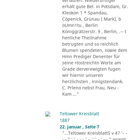
verlaufen. Wiederbringer
erhält gute Bel. in Potsdam, Gr.
Kleokon 1 * Spandau,
Cöpenick, Grünau ( Mark), b
oUmn1tu , Berlin
Königgrätzerstr. 9 , Berlin, .-- t
henliche Theilnahme
betrugten und so reichlich
Blumen spendeten, sowie dem
Hmn Prediger Denenter für
seine rtostreichtn Worte am
Grade derverewigten fugen
wir hiernir unseren
herzlichsten , innigstendank.
C. Prleno nebst Frau, Neu -
Kam ..."
Teltower Kreisblatt
1887
22. Januar , Seite 7
"...Teltower KreisblattS v 47 '- -
- - " ' ' - - - ' -. ' ' - ' -.-." agarm