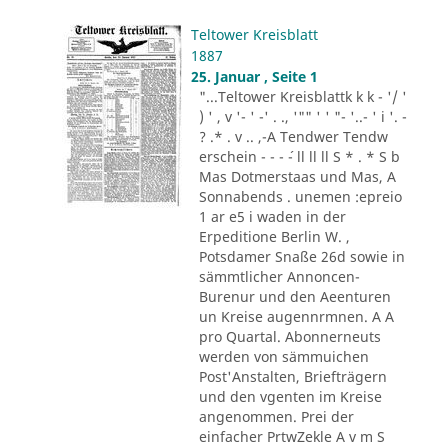
Teltower Kreisblatt
1887
25. Januar , Seite 1
"...Teltower Kreisblattk k k - '/ '
) ' , v '- ' -' . ., '"" ' ' "- '..- ' i '. -
? .* . v .. ,-A Tendwer Tendw
erschein - - - ´- ll ll ll S * . * S b
Mas Dotmerstaas und Mas, A
Sonnabends . unemen :epreio
1 ar e5 i waden in der
Erpeditione Berlin W. ,
Potsdamer Snaße 26d sowie in
sämmtlicher Annoncen-
Burenur und den Aeenturen
un Kreise augennrmnen. A A
pro Quartal. Abonnerneuts
werden von sämmuichen
Post'Anstalten, Briefträgern
und den vgenten im Kreise
angenommen. Prei der
einfacher PrtwZekle A v m S