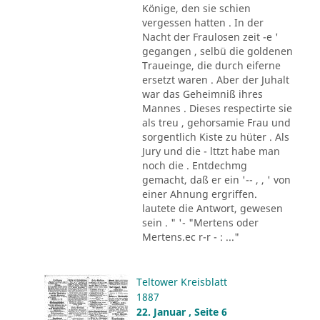
Könige, den sie schien
vergessen hatten . In der
Nacht der Fraulosen zeit -e '
gegangen , selbü die goldenen
Traueinge, die durch eiferne
ersetzt waren . Aber der Juhalt
war das Geheimniß ihres
Mannes . Dieses respectirte sie
als treu , gehorsamie Frau und
sorgentlich Kiste zu hüter . Als
Jury und die - lttzt habe man
noch die . Entdechmg
gemacht, daß er ein '-- , , ' von
einer Ahnung ergriffen.
lautete die Antwort, gewesen
sein . " '- "Mertens oder
Mertens.ec r-r - : ..."
Teltower Kreisblatt
1887
22. Januar , Seite 6