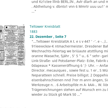
und Kz1ctee lllnb BERL.IN , Avlr dlarh an und 
. Abtheilung v. dbnto1 vnn 6 Mmrtr uuu uu1' mer
..."
Teltower Kreisblatt
1883
22. Dezember , Seite 7
"...Teltower KreisblattA A t. e s v 447 ' -'. e -. ,l
91leevvckov-K ntmachermeister. Dresdener Bahn 
Wechnachts-Feiertag we briüaute atsttllung 
oranne Waoache, 5jähr , 5' 5 " u.. 6 " sehr- gar
Link-Straße- uid Potsdamer-Platz- Ecke, Fabrik 
0dapeaux * Kasseneröffnung 6 '/- Uhr. -- Anfang
Director. mecauiques , sowie fest u. 1 er , S Müt
Neparatteen schnell. Preise billigst. 2 Doppehiu
eisenbahnschienen nnd 7rer m anrn ängen, Sinl
Werkzeuge n. . 6 Arbeitspfde m A- kAA-.. W. liön
Trägeneichnungen stehen auf Wunsch ern zu D
wieder zu Stück g0 Mark 50 ..."