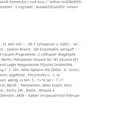
macdt besonclm-r nuk einu l 'artlue nrüOkoSttSr
kum . S ingröeet . Auewa1tlzuiiillitr. reisen
.. . 2t. AAn me -- - Sb * Schwarzer 2. Adler. . vn. .
, Station Brand , Göi Eisenbahn, vectaufr : '-
mit neuem Programme. 2 Lttthauer Wagenpfe
i Berlin, Potsdamer-Strasze Nr. l41 Strasze l41,
und Lager elegantester Filzund Seidenlitte ,
 7 '/- Uhr. Alles Nähern die Zettel . K . Krücr,
zen, Jagdhüte , Filzschuhe u . s. w .
an, wemg ca ten. S - 1v St oe i ' 7 <7
o, Band--, Faeoneisen, aktes Essen, tech,
e , Zerlin ZW , lbelm - 8trasse 6
iensten. Abfe - Kälber im Januarinnd Februar