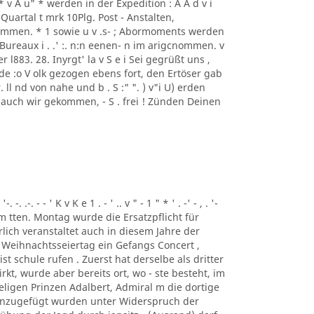
S S S * v A u" * werden in der Expedition : A A d v i
 Quartal t mrk 10Plg. Post - Anstalten,
mmen. * 1 sowie u v .s- ; Abormoments werden
ureaux i . .' :. n:n eenen- n im arigcnommen. v
der l883. 28. Inyrgt' la v S e i Sei gegrüßt uns ,
de :o V olk gezogen ebens fort, den Ertöser gab
ll nd von nahe und b . S :" ". ) v"i U) erden
 auch wir gekommen, - S . frei ! Zünden Deinen
. .-. - - ' K v K e 1 . - ' .. v " - 1 " * ' . -' - , . '-
, Am tten. Montag wurde die Ersatzpflicht für
lich veranstaltet auch in diesem Jahre der
 Weihnachtsseiertag ein Gefangs Concert ,
st schule rufen . Zuerst hat derselbe als dritter
t, wurde aber bereits ort, wo - ste besteht, im
ligen Prinzen Adalbert, Admiral m die dortige
inzugefügt wurden unter Widerspruch der