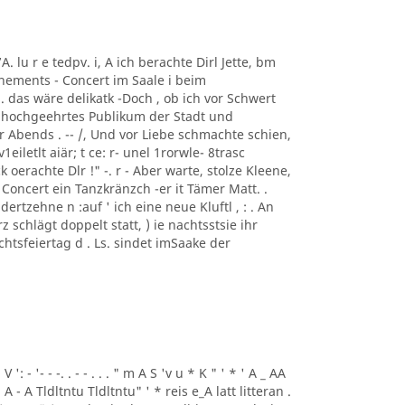
7A. lu r e tedpv. i, A ich berachte Dirl Jette, bm
onnements - Concert im Saale i beim
i. das wäre delikatk -Doch , ob ich vor Schwert
in hochgeehrtes Publikum der Stadt und
Abends . -- /, Und vor Liebe schmachte schien,
eiletlt aiär; t ce: r- unel 1rorwle- 8trasc
erachte Dlr !" -. r - Aber warte, stolze Kleene,
oncert ein Tanzkränzch -er it Tämer Matt. .
ertzehne n :auf ' ich eine neue Kluftl , : . An
z schlägt doppelt statt, ) ie nachtsstsie ihr
achtsfeiertag d . Ls. sindet imSaake der
 V ': - '- - -. . - - . . . " m A S 'v u * K " ' * ' A _ AA
 . A - A Tldltntu Tldltntu" ' * reis e_A latt litteran .