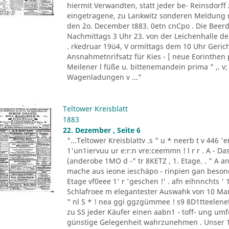
hiermit Verwandten, statt jeder be- Reinsdorf
eingetragene, zu Lankwitz sonderen Meldung m
den 2o. December t883. 0etn cnCpo . Die Beer
Nachmittags 3 Uhr 23. von der Leichenhalle de
. rkedruar 19ü4, V ormittags dem 10 Uhr Gericht
Ansnahmetnrifsatz für Kies - [ neue Eorinthen 
Meilener l füße u. bittenemandein prima " ,. v;
Wagenladungen v ..."
Teltower Kreisblatt
1883
22. Dezember , Seite 6
"...Teltower Kreisblattv .s " u * neerb t v 446 'e
1'un1iervuu ur e:r:n vre:ceemmn ! l r r . A - D
(anderobe 1MO d -" tr 8KETZ , 1. Etage. . " A ant
mache aus ieone ieschäpo - rinpien gan besonden 
Etage vf0eee 1' r 'geschen !' . afn eihnnchts ' 1
Schlafroee m elegantester Auswahk von 10 Mark a
" nl S * ! nea ggi ggzgümmee ! s9 8D1tteelenet
zu SS jeder Käufer einen aabn1 - toff- ung umfo
günstige Gelegenheit wahrzunehmen . Unser 1