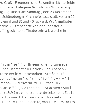
f zu Groß - Freunden und Bekamtten Lichterfelde
ittheile . belegene Grundstück Schöneberg ,
digu'ig sindet am Sonntag , den 23 December,
s Schöneberger Kirchhofes aua statt. vor am 22
 -an il und 35und 40 fg. - u d. W . ', mäßigter
prima v-.. transporte von der LndesteUe
 . " " gesichte Raffinabe prima k Weiche in
r' r , m " se " '. c 1llrieenn une:nur:urereue
as Etablissement für Herren - und Knaben -
erre Berlin v. , erteandten - Straße r . 18 ,
aufmeran '- u " r' . -o" i e ' r" s v * A " 1.
mene- u - lt1r0vdrnUtd . 1. (Etage i v v
n. d " " . ,-S zu achten ! S vt achten ! SAA l -
r1rt 8s9 ( n . el . ertrundtenbröeko ) empZeb1t
ast , - innd bitten wir daher das geehrt ...die
u1 tSr-1vu1 eet9t8 eet9t8, von 10 MuurS1nc1r8