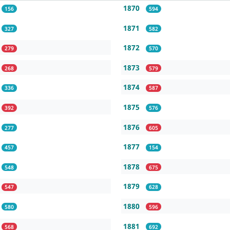
1870
156
594
1871
327
582
1872
279
570
1873
268
579
1874
336
587
1875
392
576
1876
277
605
1877
457
154
1878
548
675
1879
547
628
1880
580
596
1881
568
692