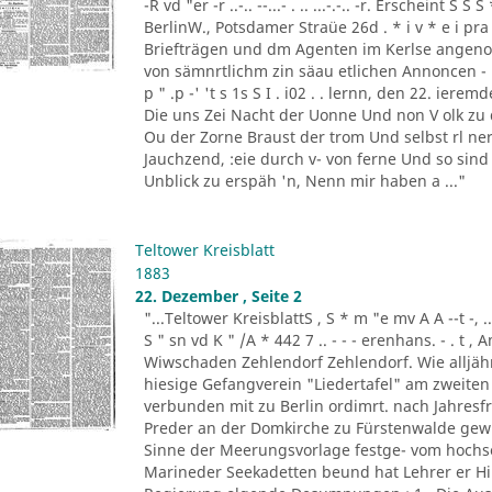
-R vd "er -r ..-.. --...- . .. ...-.-.. -r. Erscheint 
BerlinW., Potsdamer Straüe 26d . * i v * e i pra
Briefträgen und dm Agenten im Kerlse angeno
von sämnrtlichm zin säau etlichen Annoncen - B
p " .p -' 't s 1s S I . i02 . . lernn, den 22. ierem
Die uns Zei Nacht der Uonne Und non V olk zu 
Ou der Zorne Braust der trom Und selbst rl ner. 
Jauchzend, :eie durch v- von ferne Und so sind
Unblick zu erspäh 'n, Nenn mir haben a ..."
Teltower Kreisblatt
1883
22. Dezember , Seite 2
"...Teltower KreisblattS , S * m "e mv A A --t -, .. '-. -
S " sn vd K " /A * 442 7 .. - - - erenhans. - . t 
Wiwschaden Zehlendorf Zehlendorf. Wie alljähr
hiesige Gefangverein "Liedertafel" am zweiten
verbunden mit zu Berlin ordimrt. nach Jahresfri
Preder an der Domkirche zu Fürstenwalde gewirk
Sinne der Meerungsvorlage festge- vom hochse
Marineder Seekadetten beund hat Lehrer er H