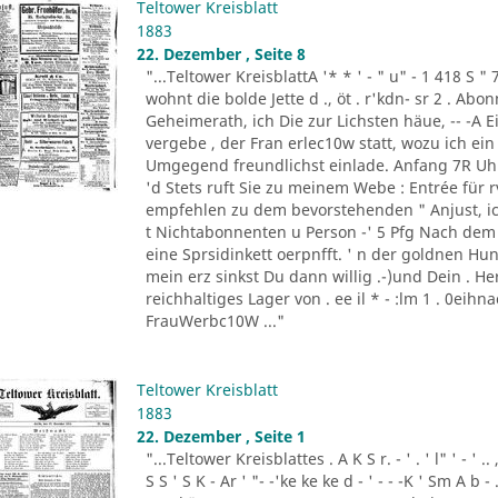
Teltower Kreisblatt
1883
22. Dezember , Seite 8
"...Teltower KreisblattA '* * ' - " u" - 1 418 S " 
wohnt die bolde Jette d ., öt . r'kdn- sr 2 . Ab
Geheimerath, ich Die zur Lichsten häue, -- -A E
vergebe , der Fran erlec10w statt, wozu ich e
Umgegend freundlichst einlade. Anfang 7R Uhr 
'd Stets ruft Sie zu meinem Webe : Entrée für rv1
empfehlen zu dem bevorstehenden " Anjust, ick o
t Nichtabonnenten u Person -' 5 Pfg Nach dem C
eine Sprsidinkett oerpnfft. ' n der goldnen Hund
mein erz sinkst Du dann willig .-)und Dein . Her
reichhaltiges Lager von . ee il * - :lm 1 . 0eihn
FrauWerbc10W ..."
Teltower Kreisblatt
1883
22. Dezember , Seite 1
"...Teltower Kreisblattes . A K S r. - ' . ' l" ' - ' .. ,
S S ' S K - Ar ' "- -'ke ke ke d - ' - - -K ' Sm A b -