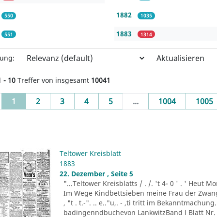
1882
550
1035
1883
551
1314
Aktualisieren
rung:
1 - 10
Treffer von insgesamt
10041
(current)
1
2
3
4
5
...
1004
1005
Teltower Kreisblatt
1883
22. Dezember , Seite 5
"...Teltower Kreisblatts / . /. 't 4- 0 ' . ' Heu
Im Wege Kindbettsieben meine Frau der Zwang
, "t . t.-". .. e.."u,. - ,ti tritt im Bekanntmachu
badingenndbuchevon LankwitzBand l Blatt Nr. 