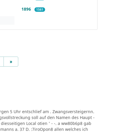
1896
1561
Next
»
t Morgen 5 Uhr entschlief am . Zwangsversteigernn.
svollstreckung soll auf den Namen des Haupt -
ng. diesseitigen Local otien ' - -. a ww80b6p8 gab
manns a. 37 D. :7iroOpon8 allen welches ich