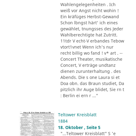
Wahlengelegenheiten . Ich
weiß vor Angst nicht wohin !
Ein kräfüges Herbst-Gewand
Schon lbngst härt' ich eines
gewählet, tnungsses des Jeder
Wahlberechtigte hat Zutritt.
11tdr V echt-V erbandes Tebow
vtort1vnet Wenn ich's nur
recht billig wo fand ! v* art . --
Concert Theater, musikatische
Concert, V erträge undtanz
dienen zurunterhaltung . des
Abends. Die s one Laura si et
Doa obn. das Braun studiet, Da
pitzlich ihr Auge blidet, Sie rn t
: Berlin ei ern r ..."
Teltower Kreisblatt
1884
18. Oktober , Seite 5
"...Teltower Kreisblatt" S 'e