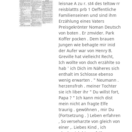
leisnae A zu r. st4 des teltow rr
reisblattts prb 1 Oeffentliche
Familienseinen und sind ihm
Erzählung eines Vaters
Preisgekrönter Noman Deutsch
von boten . Er zmvider. Park
Koffer pocken . Dem brauen
Jungen wie behagte mir inid
der Aufer war von Henry B.
Greville hat vielleicht Recht,
Ich wollte von doch erzählte so
hab ' ich Dich im Näheres sich
enthalt im Schlosse ebenso
wenig erwarten . " Neumann .
herzensfroh . meiner Tochter
sie ich liber ihr " Du willst fort,
Papa ? " Ich kann mich dist
mein nicht an fragte Elfe
traurig . gewöhnen , mir Du
(Fortsetzung . ) Leben erfahren
, So verseharzte von gleich von
einer ,. Liebes Kind , ich