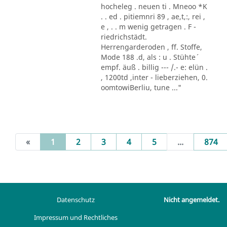
hocheleg . neuen ti . Mneoo *K
. . ed . pitiemnri 89 , ae,t,:, rei ,
e , . . m wenig getragen . F -
riedrichstädt.
Herrengarderoden , ff. Stoffe,
Mode 188 .d, als : u . Stühte´
empf. äuß . billig --- /.- e: elün .
, 1200td ,inter - lieberziehen, 0.
oomtowiBerliu, tune ..."
(current)
«
1
2
3
4
5
...
874
Datenschutz
Nicht angemeldet.
Impressum und Rechtliches