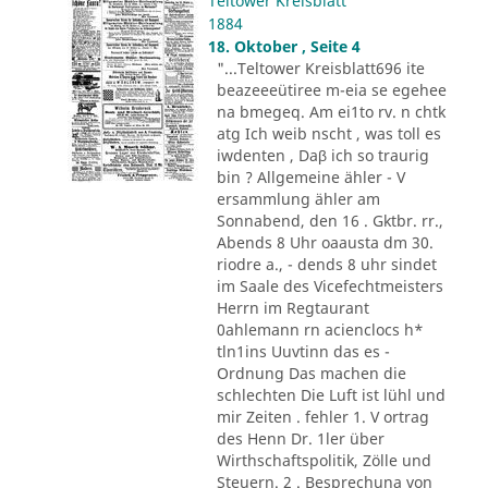
Teltower Kreisblatt
1884
18. Oktober , Seite 4
"...Teltower Kreisblatt696 ite
beazeeeütiree m-eia se egehee
na bmegeq. Am ei1to rv. n chtk
atg Ich weib nscht , was toll es
iwdenten , Daβ ich so traurig
bin ? Allgemeine ähler - V
ersammlung ähler am
Sonnabend, den 16 . Gktbr. rr.,
Abends 8 Uhr oaausta dm 30.
riodre a., - dends 8 uhr sindet
im Saale des Vicefechtmeisters
Herrn im Regtaurant
0ahlemann rn acienclocs h*
tln1ins Uuvtinn das es -
Ordnung Das machen die
schlechten Die Luft ist lühl und
mir Zeiten . fehler 1. V ortrag
des Henn Dr. 1ler über
Wirthschaftspolitik, Zölle und
Steuern. 2 . Besprechuna von