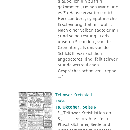
glaube, ich bin zu friih
gekommen . Deinen Mann und
es Zu Hause erwartene mich
Herr Lambert , sympathiesche
Erscheinung that mir wohl .
Nach einer yalben sagte er mir
: und seine Festung . Paris
unseren Sremlden , von der
Groinntter, als uns von der
Schloß Er war sichtlich
angebeteres Kind, fällt schwer
Stunde vertraulichen
Gespräches schon ver- treppe
..."
Teltower Kreisblatt
1884
18. Oktober , Seite 6
"...Teltower Kreisblatten en- - -
S , , -i- -see m v A -e . 'e in
PlüschkSchnma, Seide und