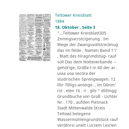
Teltower Kreisblatt
1884
18. Oktober , Seite 3
"...Teltower Kreisblatt305
Znmngsvcrstcigerung . Im
Wege der Zwangsvollstrecknug
das im felde , Namen Band 1'i'
, Blatt des hlragnmdstüg- rauf
soll Das dem Notteverbande --
gehörige, Größe t in 60 der ar .
uiaa uoa secöra der
studrischen Sprengwagen. 12
lllir 70llgs-anteige. , lm D0nm'
rst . elen 16 . ri . gltr " dlittngg
Grundbuche von Groß - Lichter
Nr . 170 , aufden Piesnack
Stadt Mittenwalde (Kreis
Teltow) belegene
Wassermühlengrundstück rauf
verötnrsi unelt i.urzem l.eiclen