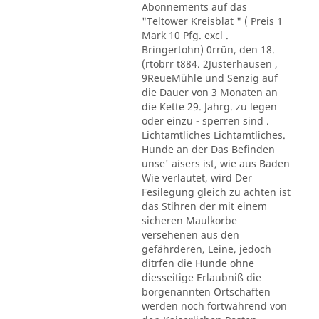
Abonnements auf das
"Teltower Kreisblat " ( Preis 1
Mark 10 Pfg. excl .
Bringertohn) 0rrün, den 18.
(rtobrr t884. 2Justerhausen ,
9ReueMühle und Senzig auf
die Dauer von 3 Monaten an
die Kette 29. Jahrg. zu legen
oder einzu - sperren sind .
Lichtamtliches Lichtamtliches.
Hunde an der Das Befinden
unse' aisers ist, wie aus Baden
Wie verlautet, wird Der
Fesilegung gleich zu achten ist
das Stihren der mit einem
sicheren Maulkorbe
versehenen aus den
gefährderen, Leine, jedoch
ditrfen die Hunde ohne
diesseitige Erlaubniß die
borgenannten Ortschaften
werden noch fortwährend von