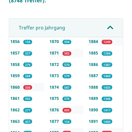
(8748 Treffer):
Treffer pro Jahrgang
1856
1870
1884
156
594
1249
1857
1871
1885
327
582
1266
1858
1872
1886
279
570
1387
1859
1873
1887
268
579
1460
1860
1874
1888
336
587
1435
1861
1875
1889
392
576
1346
1862
1876
1890
277
605
1417
1863
1877
1891
457
154
1460