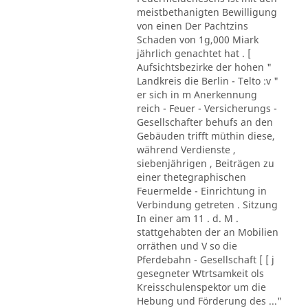
meistbethanigten Bewilligung
von einen Der Pachtzins
Schaden von 1g,000 Miark
jährlich genachtet hat . [
Aufsichtsbezirke der hohen "
Landkreis die Berlin - Telto :v "
er sich in m Anerkennung
reich - Feuer - Versicherungs -
Gesellschafter behufs an den
Gebäuden trifft müthin diese,
während Verdienste ,
siebenjährigen , Beiträgen zu
einer thetegraphischen
Feuermelde - Einrichtung in
Verbindung getreten . Sitzung
In einer am 11 . d. M .
stattgehabten der an Mobilien
orräthen und V so die
Pferdebahn - Gesellschaft [ [ j
gesegneter Wtrtsamkeit ols
Kreisschulenspektor um die
Hebung und Förderung des ..."