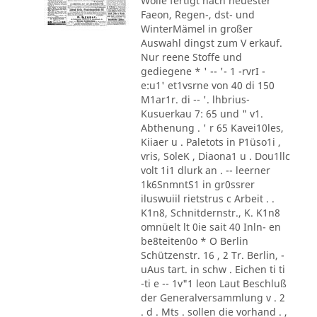
Wolle fertigt nach neuester
Faeon, ´Regen-, dst- und
WinterMämel in großer
Auswahl dingst zum V erkauf.
Nur reene Stoffe und
gediegene * ' -- '- 1 -rvrI -
e:u1' et1vsrne von 40 di 150
M1ar1r. di -- '. lhbrius-
Kusuerkau 7: 65 und " v1.
Abthenung . ' r 65 Kavei10les,
Kiiaer u . Paletots in P1üso1i ,
vris, SoleK , Diaona1 u . Dou1llc
volt 1i1 dlurk an . -- leerner
1k6SnmntS1 in gr0ssrer
iluswuiil rietstrus c Arbeit . .
K1n8, Schnitdernstr., K. K1n8
omnüelt lt 0ie sait 40 Inln- en
be8teiten0o * O Berlin
Schützenstr. 16 , 2 Tr. Berlin, -
uAus tart. in schw . Eichen ti ti
-ti e -- 1v"1 leon Laut Beschluß
der Generalversammlung v . 2
. d . Mts . sollen die vorhand . ,