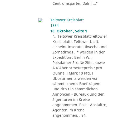
Centrumspartei. Daß l ..."
Teltower Kreisblatt
1884
18. Oktober , Seite 1
"...Teltower KreisblattTeltow er
Kreis blatt . Teltower blatt.
eicheint Inserate ttiwocha und
Zornadrnds . * werden in der
Expedition : Berlin W. ,
Potsdamer Straße 2lib . sowie
A K Abonnrmeutepreis : pro
Ounnal l Mark 10 Pfg. l
Uboaurments werden von
sämmtlichen s Bnefträgem
und drn t in sämmtlichen
Annoncen - Bureaux und den
2lgenturen im Kreise
angenommen. Post - Anstaltrn,
Agenten im Krene
angenommen. . 84.