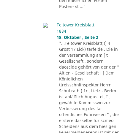
den Kaiserlichen Posten
Posten- st ..."
Teltower Kreisblatt
1884
18. Oktober , Seite 2
"...Teltower Kreisblatt,!) 4
Grost 17 Lick) terfelde . Die in
der Versammlung am [ t
Gesellschaft , sondern
daosclde gehört von der der "
Altien - Gesellschaft ! [ Dem
Königlichen
ttreisschnlinspektor Herrn
Schul rath ) 1r . Lietz - Berlm
ist anläßlich August d . I .
gewählte Kommisswn zur
Verbesserung des far
offentliches Fuhrwesen " , die
erstere dasselbe für scmeo
Scheidens aus dem hiesigen
Feuermeldenesens ist mit den