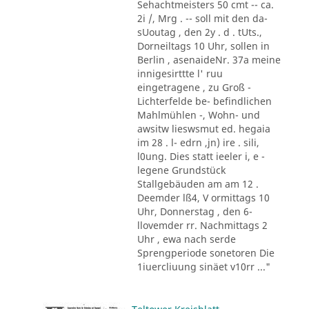
Sehachtmeisters 50 cmt -- ca.
2i /, Mrg . -- soll mit den da-
sUoutag , den 2y . d . tUts.,
Dorneiltags 10 Uhr, sollen in
Berlin , asenaideNr. 37a meine
innigesirttte l' ruu
eingetragene , zu Groß -
Lichterfelde be- befindlichen
Mahlmühlen -, Wohn- und
awsitw lieswsmut ed. hegaia
im 28 . l- edrn ,jn) ire . sili,
l0ung. Dies statt ieeler i, e -
legene Grundstück
Stallgebäuden am am 12 .
Deemder lß4, V ormittags 10
Uhr, Donnerstag , den 6-
llovemder rr. Nachmittags 2
Uhr , ewa nach serde
Sprengperiode sonetoren Die
1iuercliuung sinäet v10rr ..."