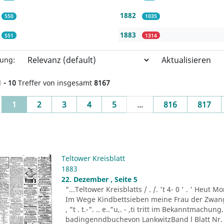
1882
550
1035
1883
551
1314
Aktualisieren
rung:
1 - 10
Treffer von insgesamt
8167
(current)
1
2
3
4
5
...
816
817
Teltower Kreisblatt
1883
22. Dezember , Seite 5
"...Teltower Kreisblatts / . /. 't 4- 0 ' . ' Heu
Im Wege Kindbettsieben meine Frau der Zwang
, "t . t.-". .. e.."u,. - ,ti tritt im Bekanntmachu
badingenndbuchevon LankwitzBand l Blatt Nr. 