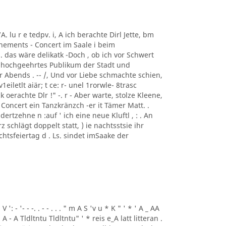
7A. lu r e tedpv. i, A ich berachte Dirl Jette, bm
onnements - Concert im Saale i beim
i. das wäre delikatk -Doch , ob ich vor Schwert
in hochgeehrtes Publikum der Stadt und
Abends . -- /, Und vor Liebe schmachte schien,
eiletlt aiär; t ce: r- unel 1rorwle- 8trasc
erachte Dlr !" -. r - Aber warte, stolze Kleene,
oncert ein Tanzkränzch -er it Tämer Matt. .
ertzehne n :auf ' ich eine neue Kluftl , : . An
z schlägt doppelt statt, ) ie nachtsstsie ihr
achtsfeiertag d . Ls. sindet imSaake der
 V ': - '- - -. . - - . . . " m A S 'v u * K " ' * ' A _ AA
 . A - A Tldltntu Tldltntu" ' * reis e_A latt litteran .