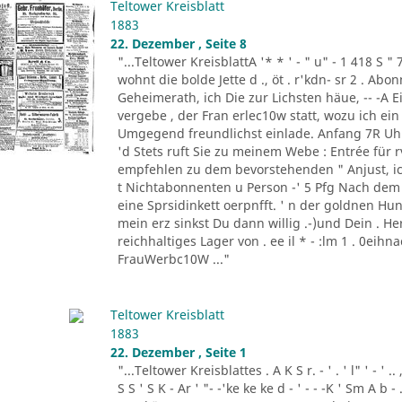
Teltower Kreisblatt
1883
22. Dezember , Seite 8
"...Teltower KreisblattA '* * ' - " u" - 1 418 S " 
wohnt die bolde Jette d ., öt . r'kdn- sr 2 . Ab
Geheimerath, ich Die zur Lichsten häue, -- -A E
vergebe , der Fran erlec10w statt, wozu ich e
Umgegend freundlichst einlade. Anfang 7R Uhr 
'd Stets ruft Sie zu meinem Webe : Entrée für rv1
empfehlen zu dem bevorstehenden " Anjust, ick o
t Nichtabonnenten u Person -' 5 Pfg Nach dem C
eine Sprsidinkett oerpnfft. ' n der goldnen Hund
mein erz sinkst Du dann willig .-)und Dein . Her
reichhaltiges Lager von . ee il * - :lm 1 . 0eihn
FrauWerbc10W ..."
Teltower Kreisblatt
1883
22. Dezember , Seite 1
"...Teltower Kreisblattes . A K S r. - ' . ' l" ' - ' .. ,
S S ' S K - Ar ' "- -'ke ke ke d - ' - - -K ' Sm A b -