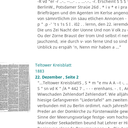
-R vd "er -r ..-.. --...- . .. ...-.-.. -r. Erscheint 
BerlinW., Potsdamer Straüe 26d . * i v * e i pra
Briefträgen und dm Agenten im Kerlse angeno
von sämnrtlichm zin säau etlichen Annoncen - B
p " .p -' 't s 1s S I . i02 . . lernn, den 22. ierem
Die uns Zei Nacht der Uonne Und non V olk zu 
Ou der Zorne Braust der trom Und selbst rl ner. 
Jauchzend, :eie durch v- von ferne Und so sind
Unblick zu erspäh 'n, Nenn mir haben a ..."
Teltower Kreisblatt
1883
22. Dezember , Seite 2
"...Teltower KreisblattS , S * m "e mv A A --t -, .. '-. -
S " sn vd K " /A * 442 7 .. - - - erenhans. - . t 
Wiwschaden Zehlendorf Zehlendorf. Wie alljähr
hiesige Gefangverein "Liedertafel" am zweiten
verbunden mit zu Berlin ordimrt. nach Jahresfri
Preder an der Domkirche zu Fürstenwalde gewirk
Sinne der Meerungsvorlage festge- vom hochse
Marineder Seekadetten beund hat Lehrer er H