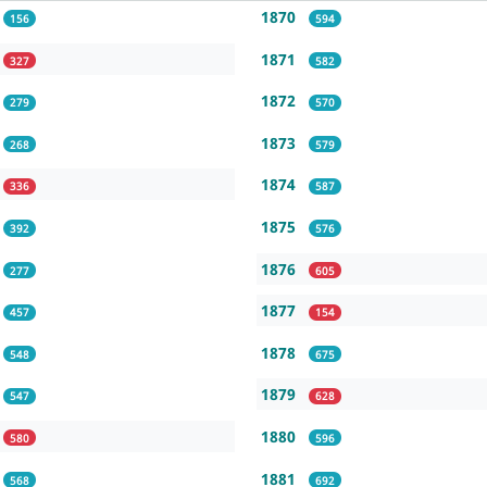
1870
156
594
1871
327
582
1872
279
570
1873
268
579
1874
336
587
1875
392
576
1876
277
605
1877
457
154
1878
548
675
1879
547
628
1880
580
596
1881
568
692