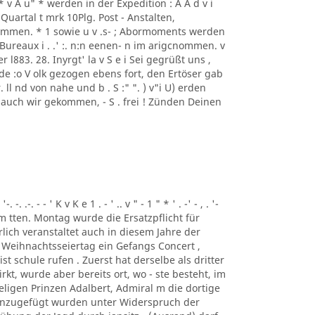
S S S * v A u" * werden in der Expedition : A A d v i
 Quartal t mrk 10Plg. Post - Anstalten,
mmen. * 1 sowie u v .s- ; Abormoments werden
ureaux i . .' :. n:n eenen- n im arigcnommen. v
der l883. 28. Inyrgt' la v S e i Sei gegrüßt uns ,
de :o V olk gezogen ebens fort, den Ertöser gab
ll nd von nahe und b . S :" ". ) v"i U) erden
 auch wir gekommen, - S . frei ! Zünden Deinen
. .-. - - ' K v K e 1 . - ' .. v " - 1 " * ' . -' - , . '-
, Am tten. Montag wurde die Ersatzpflicht für
lich veranstaltet auch in diesem Jahre der
 Weihnachtsseiertag ein Gefangs Concert ,
st schule rufen . Zuerst hat derselbe als dritter
t, wurde aber bereits ort, wo - ste besteht, im
ligen Prinzen Adalbert, Admiral m die dortige
inzugefügt wurden unter Widerspruch der