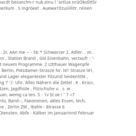
macdt besonclm-r nuk einu l 'artlue nrüOkoSttSr
kum . S ingröeet . Auewa1tlzuiiillitr. reisen
.. . 2t. AAn me -- - Sb * Schwarzer 2. Adler. . vn. .
, Station Brand , Göi Eisenbahn, vectaufr : '-
mit neuem Programme. 2 Lttthauer Wagenpfe
i Berlin, Potsdamer-Strasze Nr. l41 Strasze l41,
und Lager elegantester Filzund Seidenlitte ,
 7 '/- Uhr. Alles Nähern die Zettel . K . Krücr,
zen, Jagdhüte , Filzschuhe u . s. w .
an, wemg ca ten. S - 1v St oe i ' 7 <7
o, Band--, Faeoneisen, aktes Essen, tech,
e , Zerlin ZW , lbelm - 8trasse 6
iensten. Abfe - Kälber im Januarinnd Februar