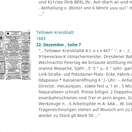
und Kz1ctee lllnb BERL.IN , Avlr dlarh an und 
. Abtheilung v. dbnto1 vnn 6 Mmrtr uuu uu1' mer
..."
Teltower Kreisblatt
1883
22. Dezember , Seite 7
"...Teltower KreisblattA A t. e s v 447 ' -'. e -. ,l
91leevvckov-K ntmachermeister. Dresdener Bahn 
Wechnachts-Feiertag we briüaute atsttllung 
oranne Waoache, 5jähr , 5' 5 " u.. 6 " sehr- gar
Link-Straße- uid Potsdamer-Platz- Ecke, Fabrik 
0dapeaux * Kasseneröffnung 6 '/- Uhr. -- Anfang
Director. mecauiques , sowie fest u. 1 er , S Müt
Neparatteen schnell. Preise billigst. 2 Doppehiu
eisenbahnschienen nnd 7rer m anrn ängen, Sinl
Werkzeuge n. . 6 Arbeitspfde m A- kAA-.. W. liön
Trägeneichnungen stehen auf Wunsch ern zu D
wieder zu Stück g0 Mark 50 ..."