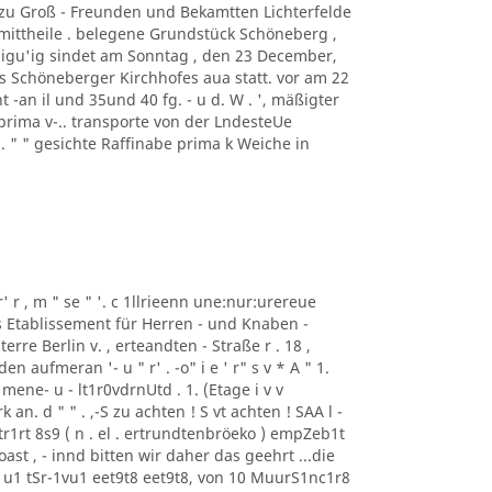
f zu Groß - Freunden und Bekamtten Lichterfelde
ittheile . belegene Grundstück Schöneberg ,
digu'ig sindet am Sonntag , den 23 December,
s Schöneberger Kirchhofes aua statt. vor am 22
 -an il und 35und 40 fg. - u d. W . ', mäßigter
prima v-.. transporte von der LndesteUe
 . " " gesichte Raffinabe prima k Weiche in
r' r , m " se " '. c 1llrieenn une:nur:urereue
as Etablissement für Herren - und Knaben -
erre Berlin v. , erteandten - Straße r . 18 ,
aufmeran '- u " r' . -o" i e ' r" s v * A " 1.
mene- u - lt1r0vdrnUtd . 1. (Etage i v v
n. d " " . ,-S zu achten ! S vt achten ! SAA l -
r1rt 8s9 ( n . el . ertrundtenbröeko ) empZeb1t
ast , - innd bitten wir daher das geehrt ...die
u1 tSr-1vu1 eet9t8 eet9t8, von 10 MuurS1nc1r8