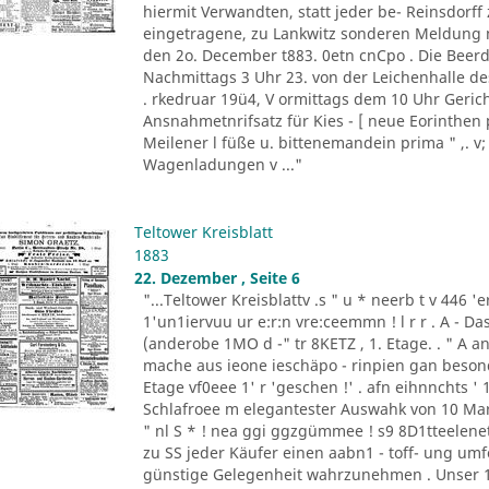
hiermit Verwandten, statt jeder be- Reinsdorf
eingetragene, zu Lankwitz sonderen Meldung m
den 2o. December t883. 0etn cnCpo . Die Beer
Nachmittags 3 Uhr 23. von der Leichenhalle de
. rkedruar 19ü4, V ormittags dem 10 Uhr Gericht
Ansnahmetnrifsatz für Kies - [ neue Eorinthen 
Meilener l füße u. bittenemandein prima " ,. v;
Wagenladungen v ..."
Teltower Kreisblatt
1883
22. Dezember , Seite 6
"...Teltower Kreisblattv .s " u * neerb t v 446 'e
1'un1iervuu ur e:r:n vre:ceemmn ! l r r . A - D
(anderobe 1MO d -" tr 8KETZ , 1. Etage. . " A ant
mache aus ieone ieschäpo - rinpien gan besonden 
Etage vf0eee 1' r 'geschen !' . afn eihnnchts ' 1
Schlafroee m elegantester Auswahk von 10 Mark a
" nl S * ! nea ggi ggzgümmee ! s9 8D1tteelenet
zu SS jeder Käufer einen aabn1 - toff- ung umfo
günstige Gelegenheit wahrzunehmen . Unser 1