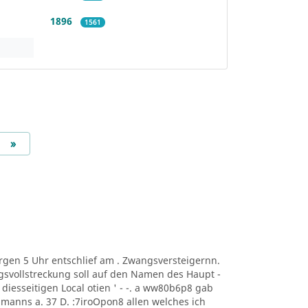
1896
1561
Next
»
t Morgen 5 Uhr entschlief am . Zwangsversteigernn.
svollstreckung soll auf den Namen des Haupt -
ng. diesseitigen Local otien ' - -. a ww80b6p8 gab
manns a. 37 D. :7iroOpon8 allen welches ich