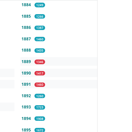
1884
1249
1885
1266
1886
1387
1887
1460
1888
1435
1889
1346
1890
1417
1891
1460
1892
1260
1893
1723
1894
1908
1895
1672