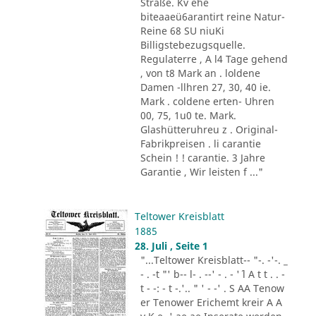
Straße. Kv ehe
biteaaeü6arantirt reine Natur-
Reine 68 SU niuKi
Billigstebezugsquelle.
Regulaterre , A l4 Tage gehend
, von t8 Mark an . loldene
Damen -llhren 27, 30, 40 ie.
Mark . coldene erten- Uhren
00, 75, 1u0 te. Mark.
Glashütteruhreu z . Original-
Fabrikpreisen . li carantie
Schein ! ! carantie. 3 Jahre
Garantie , Wir leisten f ..."
Teltower Kreisblatt
1885
28. Juli , Seite 1
"...Teltower Kreisblatt-- "-. -'-. _
- . -t "' b-- l- . --' - . - '´ l A t t . . -
t - -: - t -.'.. " ' - -' . S AA Tenow
er Tenower Erichemt kreir A A