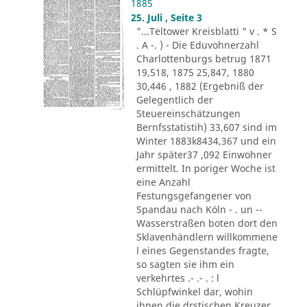
1885
25. Juli , Seite 3
"...Teltower Kreisblatti " v . * S
. A -. ) - Die Eduvohnerzahl
Charlottenburgs betrug 1871
19,518, 1875 25,847, 1880
30,446 , 1882 (Ergebniß der
Gelegentlich der
Steuereinschätzungen
Bernfsstatistih) 33,607 sind im
Winter 1883k8434,367 und ein
Jahr später37 ,092 Einwohner
ermittelt. In poriger Woche ist
eine Anzahl
Festungsgefangener von
Spandau nach Köln - . un --
Wasserstraßen boten dort den
Sklavenhändlern willkommene
l eines Gegenstandes fragte,
so sagten sie ihm ein
verkehrtes .- .- . : l
Schlüpfwinkel dar, wohin
ihnen die drstischen Kreuzer