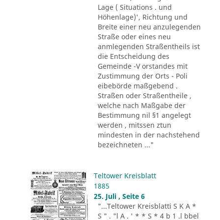
Lage ( Situations . und
Höhenlage)', Richtung und
Breite einer neu anzulegenden
Straße oder eines neu
anmlegenden Straßentheils ist
die Entscheidung des
Gemeinde -V orstandes mit
Zustimmung der Orts - Poli
eibebörde maßgebend .
Straßen oder Straßentheile ,
welche nach Maßgabe der
Bestimmung nil §1 angelegt
werden , mitssen ztun
mindesten in der nachstehend
bezeichneten ..."
Teltower Kreisblatt
1885
25. Juli , Seite 6
"...Teltower Kreisblatti S K A *
S " . "l A . ' * * S * 4 b 1 .l bbel