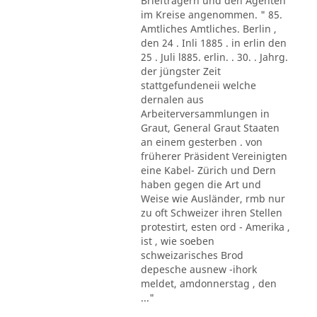
Briefträgern und den Agenten
im Kreise angenommen. " 85.
Amtliches Amtliches. Berlin ,
den 24 . Inli 1885 . in erlin den
25 . Juli l885. erlin. . 30. . Jahrg.
der jüngster Zeit
stattgefundeneii welche
dernalen aus
Arbeiterversammlungen in
Graut, General Graut Staaten
an einem gesterben . von
früherer Präsident Vereinigten
eine Kabel- Zürich und Dern
haben gegen die Art und
Weise wie Ausländer, rmb nur
zu oft Schweizer ihren Stellen
protestirt, esten ord - Amerika ,
ist , wie soeben
schweizarisches Brod
depesche ausnew -ihork
meldet, amdonnerstag , den
..."