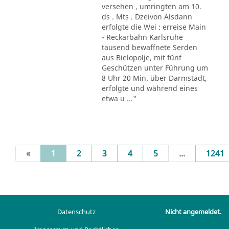
versehen , umringten am 10.
ds . Mts . Dzeivon Alsdann
erfolgte die Wei : erreise Main
- Reckarbahn Karlsruhe
tausend bewaffnete Serden
aus Bielopolje, mit fünf
Geschützen unter Führung um
8 Uhr 20 Min. über Darmstadt,
erfolgte und während eines
etwa u ..."
(current)
«
1
2
3
4
5
...
1241
Datenschutz
Nicht angemeldet.