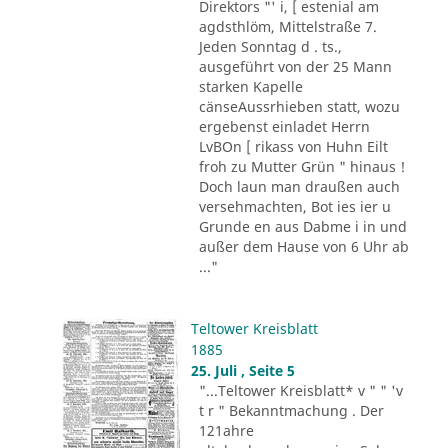
Direktors "' i, [ estenial am
agdsthlöm, Mittelstraße 7.
Jeden Sonntag d . ts.,
ausgeführt von der 25 Mann
starken Kapelle
cänseAussrhieben statt, wozu
ergebenst einladet Herrn
LvBOn [ rikass von Huhn Eilt
froh zu Mutter Grün " hinaus !
Doch laun man draußen auch
versehmachten, Bot ies ier u
Grunde en aus Dabme i in und
außer dem Hause von 6 Uhr ab
..."
Teltower Kreisblatt
1885
25. Juli , Seite 5
"...Teltower Kreisblatt* v " " 'v
t r " Bekanntmachung . Der
121ahre