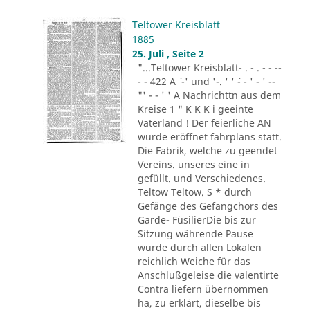
Teltower Kreisblatt
1885
25. Juli , Seite 2
"...Teltower Kreisblatt- . - . - - --
- - 422 A ´ -' und '-. ' ' ´- - ' - ' --
"' - - ' ' A Nachrichttn aus dem
Kreise 1 " K K K i geeinte
Vaterland ! Der feierliche AN
wurde eröffnet fahrplans statt.
Die Fabrik, welche zu geendet
Vereins. unseres eine in
gefüllt. und Verschiedenes.
Teltow Teltow. S * durch
Gefänge des Gefangchors des
Garde- FüsilierDie bis zur
Sitzung währende Pause
wurde durch allen Lokalen
reichlich Weiche für das
Anschlußgeleise die valentirte
Contra liefern übernommen
ha, zu erklärt, dieselbe bis