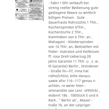
- Fabri r 0lln verkauft bei
streng reeller Bedienung gute
gediegene Waare zu wirklich
billigen Preisen . Gute
dauerhaste Rohrsiühlo 1 Thlr.,
Küchenspinden 6Thlr.,
Küchentische 2 Thlr.,
Kommoben von 6 Thlr. an ,
Mahagoni - Kleiderspinden
von 10 Thlr. an, Bettstellen mit
Feder- matratze und Keilkissen
ff. rosa Drell-Ueberzug (l0
Jahre Garantie 11 Thlr. u . s. w .
l0 Garantie) Berlin , Dresdener
- Straße lln--ll7, irma hat
rotheZchtist, bitte daraus.
sawie allsr 116--117 genau n
achten. ro weier hten -
ommandite oon Lenr. vt9Sllrbi ,
etabnrt 186 . 100Stück 5 und 6
Rark , " Berlin vä'., Mauer -
traße 76, an der Leipriger