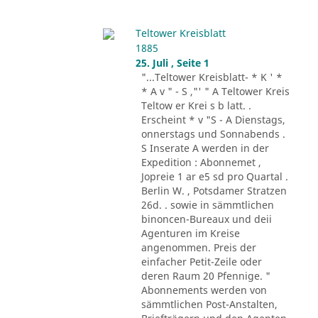
Teltower Kreisblatt
1885
25. Juli , Seite 1
"...Teltower Kreisblatt- * K ' *
* A v " - S ,"' " A Teltower Kreis
Teltow er Krei s b latt. .
Erscheint * v "S - A Dienstags,
onnerstags und Sonnabends .
S Inserate A werden in der
Expedition : Abonnemet ,
Jopreie 1 ar e5 sd pro Quartal .
Berlin W. , Potsdamer Stratzen
26d. . sowie in sämmtlichen
binoncen-Bureaux und deii
Agenturen im Kreise
angenommen. Preis der
einfacher Petit-Zeile oder
deren Raum 20 Pfennige. "
Abonnements werden von
sämmtlichen Post-Anstalten,