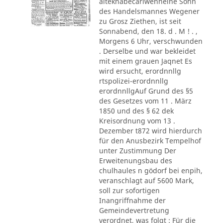
alteknabecarlwenneine Sohn
des Handelsmannes Wegener
zu Grosz Ziethen, ist seit
Sonnabend, den 18. d . M ! . ,
Morgens 6 Uhr, verschwunden
. Derselbe und war bekleidet
mit einem grauen Jaqnet Es
wird ersucht, erordnnllg
rtspolizei-erordnnllg
erordnnllgAuf Grund des §5
des Gesetzes vom 11 . März
1850 und des § 62 dek
Kreisordnung vom 13 .
Dezember t872 wird hierdurch
für den Anusbezirk Tempelhof
unter Zustimmung Der
Erweitenungsbau des
chulhaules n gödorf bei enpih,
veranschlagt auf 5600 Mark,
soll zur sofortigen
Inangriffnahme der
Gemeindevertretung
verordnet, was folgt : Für die