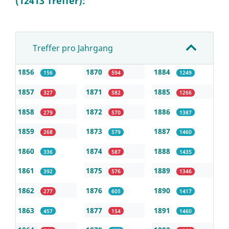
(12413 Treffer):
Treffer pro Jahrgang
1856
1870
1884
156
594
1249
1857
1871
1885
327
582
1266
1858
1872
1886
279
570
1387
1859
1873
1887
268
579
1460
1860
1874
1888
336
587
1435
1861
1875
1889
392
576
1346
1862
1876
1890
277
605
1417
1863
1877
1891
457
154
1460