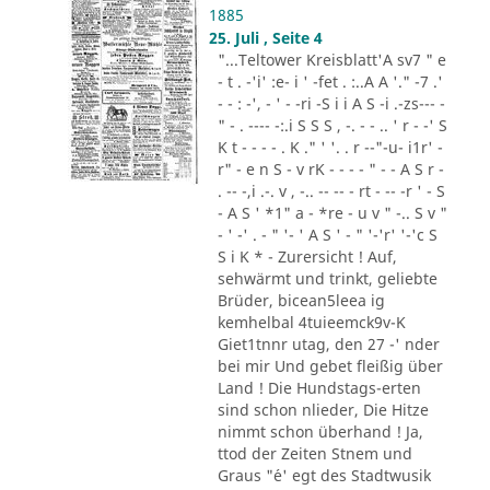
1885
25. Juli , Seite 4
"...Teltower Kreisblatt'A sv7 " e
- t . -'i' :e- i ' -fet . :..A A '." -7 .'
- - : -', - ' - -ri -S i i A S -i .-zs--- -
" - . ---- -:.i S S S , -. - - .. ' r - -' S
K t - - - - . K ." ' '. . r --"-u- i1r' -
r" - e n S - v rK - - - - " - - A S r -
. -- -,i .-. v , -.. -- -- - rt - -- -r ' - S
- A S ' *1" a - *re - u v " -.. S v "
- ' -' . - " '- ' A S ' - " '-'r' '-'c S
S i K * - Zurersicht ! Auf,
sehwärmt und trinkt, geliebte
Brüder, bicean5leea ig
kemhelbal 4tuieemck9v-K
Giet1tnnr utag, den 27 -' nder
bei mir Und gebet fleißig über
Land ! Die Hundstags-erten
sind schon nlieder, Die Hitze
nimmt schon überhand ! Ja,
ttod der Zeiten Stnem und
Graus "´e' egt des Stadtwusik