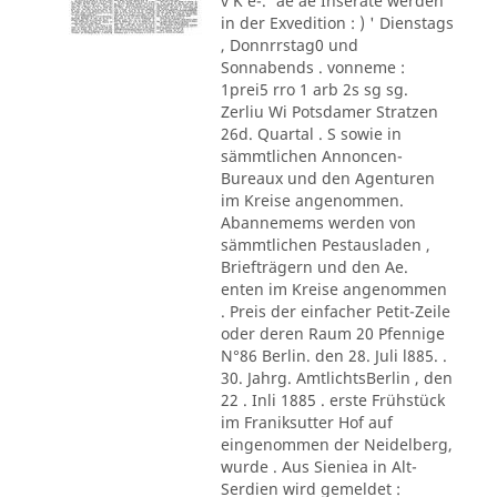
v K e-.' ae ae Inserate werden
in der Exvedition : ) ' Dienstags
, Donnrrstag0 und
Sonnabends . vonneme :
1prei5 rro 1 arb 2s sg sg.
Zerliu Wi Potsdamer Stratzen
26d. Quartal . S sowie in
sämmtlichen Annoncen-
Bureaux und den Agenturen
im Kreise angenommen.
Abannemems werden von
sämmtlichen Pestausladen ,
Briefträgern und den Ae.
enten im Kreise angenommen
. Preis der einfacher Petit-Zeile
oder deren Raum 20 Pfennige
N°86 Berlin. den 28. Juli l885. .
30. Jahrg. AmtlichtsBerlin , den
22 . Inli 1885 . erste Frühstück
im Franiksutter Hof auf
eingenommen der Neidelberg,
wurde . Aus Sieniea in Alt-
Serdien wird gemeldet :