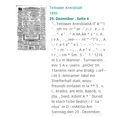
Teltower Kreisblatt
1895
29. Dezember , Seite 4
"...Teltower KreisblattA lT A'"'l
' . -eh rrr-.rr "-er -' .r-.r . e ,- -t
.. , "- e ' . -" A AA AA * s " r. A .
i v A _ .-._.iee--- - .re'" -"7'ii , . A
-,- t .e S e" " e t. '- -- . -.'- '--- - -
- " -- m ' - -- , . . A e " v- ,. "- -. v
r r _-- rm * Sm . S - ' '1 ' 1216
m S v m Männer - Turnverein .
evv. S A v. uvero . pnOer tm
1Serems nein ane 8ro8g- i.orf--
i.tit S -Amnamer lokal ein
Sloefterball statt, wozu
freundli einladet m la ** S . v.
l.. Kratbo. am Anb. Babnb. n.
jlta. , Sved. Kdvnt A * ' Dured
te elaclr1icbe 0ednrt i s' na '
ntus' m D - mAKiSn Am
Sonntag den 29 . Dezember,