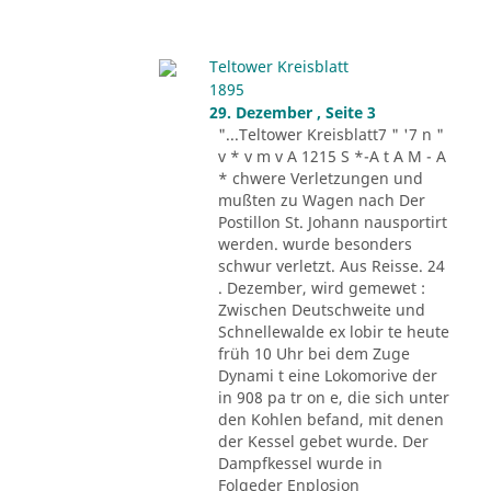
Teltower Kreisblatt
1895
29. Dezember , Seite 3
"...Teltower Kreisblatt7 " '7 n "
v * v m v A 1215 S *-A t A M - A
* chwere Verletzungen und
mußten zu Wagen nach Der
Postillon St. Johann nausportirt
werden. wurde besonders
schwur verletzt. Aus Reisse. 24
. Dezember, wird gemewet :
Zwischen Deutschweite und
Schnellewalde ex lobir te heute
früh 10 Uhr bei dem Zuge
Dynami t eine Lokomorive der
in 908 pa tr on e, die sich unter
den Kohlen befand, mit denen
der Kessel gebet wurde. Der
Dampfkessel wurde in
Folgeder Enplosion