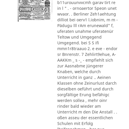
b11urouunvvcmh garav tirt re
in l " . - ornoaertor 5peon unet
wvaor. . Berliner Zeh1aehtung
dilliot bei oerv1 l.iobnim, m m -
Pädugu lll rAm erunewald" f,
uferaten unahme uferatenür
Teltow und Umgegend
Umgegend. bei S S ifi
mmn1r8traauo 2. e eve - endor
sr Bnrenstr. 7 Zehlirt9ehue, A-
AAKKm _ s -_ - empfiehlt sich
zur Aasnabme jüngerer
Knaben, welche durch
Unterricht in ganz .. Aeinen
Klassen ohne Zeinurlust darch
dieselben oeführt und durch
sorgfältige Erung befähigc
werden sollea , mehr oinr
rinder bald wieder am
Unterricht m den Die Anstall . .
oßen asseu der essentlichen
Schulen mit Erfolg