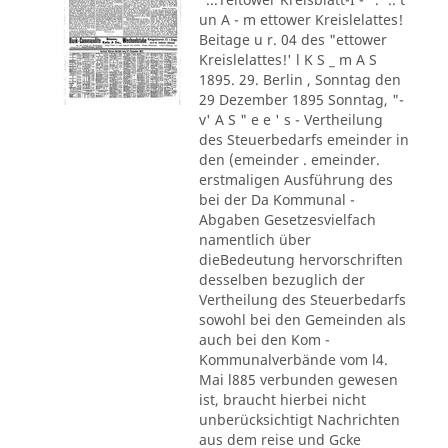
un A - m ettower Kreislelattes!
Beitage u r. 04 des "ettower
Kreislelattes!' l K S _ m A S
1895. 29. Berlin , Sonntag den
29 Dezember 1895 Sonntag, "-
v' A S " e e ' s - Vertheilung
des Steuerbedarfs emeinder in
den (emeinder . emeinder.
erstmaligen Ausführung des
bei der Da Kommunal -
Abgaben Gesetzesvielfach
namentlich über
dieBedeutung hervorschriften
desselben bezuglich der
Vertheilung des Steuerbedarfs
sowohl bei den Gemeinden als
auch bei den Kom -
Kommunalverbände vom l4.
Mai l885 verbunden gewesen
ist, braucht hierbei nicht
unberücksichtigt Nachrichten
aus dem reise und Gcke