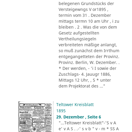
belegenen Grundstücks der
Versteigewngs V or1895 ,
termin vom 31 . Dezember
mittags termn 10 am Uhr , i zu
bleiben . 2 . Was die von dem
Gesetz aufgestellten
Vertheilungsiegeln
verbreiteten mäßige anlangt,
so muß zunächst dem Irrthum
entgegangetteten der Provinz.
Provinz. Berlin, W. Dezember. .
* Der werden, - 'i I sowie der
Zuschlags- 4. Jauugr 1886,
Mittags 12 Uhr, , S * unter
dem Projektorat des ..."
Teltower Kreisblatt
1895
29. Dezember , Seite 6
"...Teltower Kreisblatt"-'S v A
e' v A S . .-' s v b " v - m * SS A