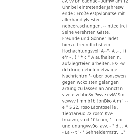
av, vv bn oadnae--0dmW am 12
Uhr bei eintretender Jahresw
ende : Eroße estpvlonatse mit
allerhand ylvester-
nebeeraschungen. -- nttee trei
Seine verehrten Gäste,
Freunde und Gönner ladet
hierzu freundlichst ein
Hochachtungsvoll A--"- A .- . i i
e'r - , ) ' * c " A aufhalten n.
aufZiegrteien arbeiten. Es- -w
dd dring gebeten etwaige
Nachrichtrn '- über bonsewen
gegen wcko sten gelangen
artung zu lassen an Annct1n
vlvd e vobbe8v Pvvve evkV Sm
vevvvv l mn b1b !bnBko A m ' --
e " S 22, roso Läontosel le ,
1ieo1arvuo 22 roso' Kvv-
tmaivm, v-odi10koum, 1 . onr
und unungvvv0o, avv. - " d.. . A
- La -- t '-'' Sehneidermstr. ..."