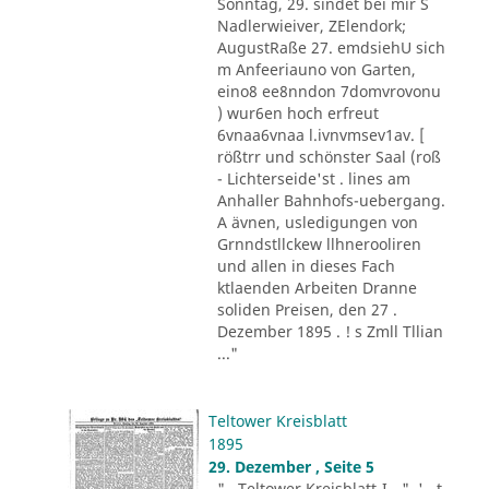
Sonntag, 29. sindet bei mir S
Nadlerwieiver, ZElendork;
AugustRaße 27. emdsiehU sich
m Anfeeriauno von Garten,
eino8 ee8nndon 7domvrovonu
) wur6en hoch erfreut
6vnaa6vnaa l.ivnvmsev1av. [
rößtrr und schönster Saal (roß
- Lichterseide'st . lines am
Anhaller Bahnhofs-uebergang.
A ävnen, usledigungen von
Grnndstllckew llhnerooliren
und allen in dieses Fach
ktlaenden Arbeiten Dranne
soliden Preisen, den 27 .
Dezember 1895 . ! s Zmll Tllian
..."
Teltower Kreisblatt
1895
29. Dezember , Seite 5
"...Teltower Kreisblatt-I - ". '.. t