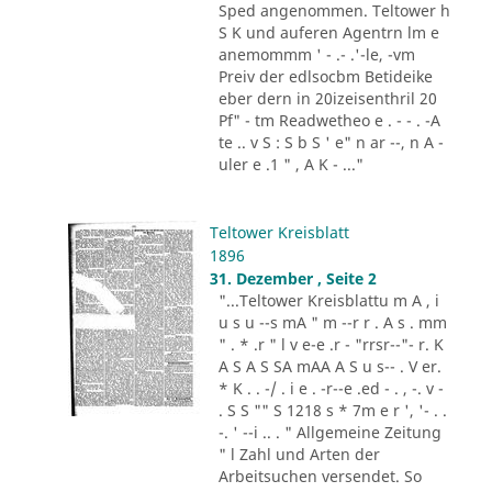
Sped angenommen. Teltower h
S K und auferen Agentrn lm e
anemommm ' - .- .'-le, -vm
Preiv der edlsocbm Betideike
eber dern in 20izeisenthril 20
Pf" - tm Readwetheo e . - - . -A
te .. v S : S b S ' e" n ar --, n A -
uler e .1 " , A K - ..."
Teltower Kreisblatt
1896
31. Dezember , Seite 2
"...Teltower Kreisblattu m A , i
u s u --s mA " m --r r . A s . mm
" . * .r " l v e-e .r - "rrsr--"- r. K
A S A S SA mAA A S u s-- . V er.
* K . . -/ . i e . -r--e .ed - . , -. v -
. S S "" S 1218 s * 7m e r ', '- . .
-. ' --i .. . " Allgemeine Zeitung
" l Zahl und Arten der
Arbeitsuchen versendet. So