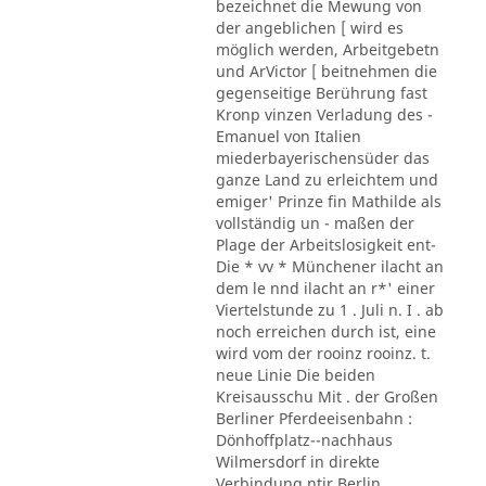
bezeichnet die Mewung von
der angeblichen [ wird es
möglich werden, Arbeitgebetn
und ArVictor [ beitnehmen die
gegenseitige Berührung fast
Kronp vinzen Verladung des -
Emanuel von Italien
miederbayerischensüder das
ganze Land zu erleichtem und
emiger' Prinze fin Mathilde als
vollständig un - maßen der
Plage der Arbeitslosigkeit ent-
Die * vv * Münchener ilacht an
dem le nnd ilacht an r*' einer
Viertelstunde zu 1 . Juli n. I . ab
noch erreichen durch ist, eine
wird vom der rooinz rooinz. t.
neue Linie Die beiden
Kreisausschu Mit . der Großen
Berliner Pferdeeisenbahn :
Dönhoffplatz--nachhaus
Wilmersdorf in direkte
Verbindung ntir Berlin