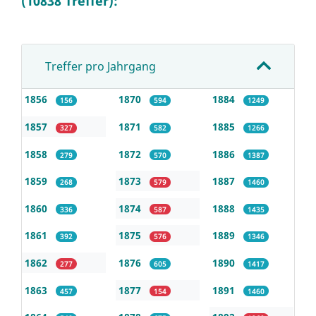
(10838 Treffer):
Treffer pro Jahrgang
1856
1870
1884
156
594
1249
1857
1871
1885
327
582
1266
1858
1872
1886
279
570
1387
1859
1873
1887
268
579
1460
1860
1874
1888
336
587
1435
1861
1875
1889
392
576
1346
1862
1876
1890
277
605
1417
1863
1877
1891
457
154
1460