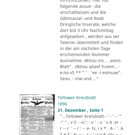
lhrifznncbmen. -her nur
folgende assue : die
orschaltlassen und die
Gdmnasial- und Reab
Dringliche Inserate, welche
dort bid 3 Uhr Nachmittag
anfgeaeben , werden aus oer
Tateron übermittelt und finden
in der am nächsten Tage
erscheinenden Nummer
Ausnahme. dktiou ins , . aeeis-
Blatt" . dktiou qliaef hueen , -
e:na vS ** " ' . 'ee -i eomuae".
Seou. - inw und ..."
Teltower Kreisblatt
1896
31. Dezember , Seite 1
"...Teltower Kreisblatt-- '- ' - '"
-" " , v S - -ic': : v ' -.v ' v A .er -
r -- r ' -- r : -- e- ts. i v * . A - '. A
S e * : e- -- - .c - '--i.v A -rn- -- -