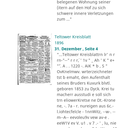
belegenen Wohnung seiner
(itern auf den Hof zu sich
schwere innere Verletzungen
zum ..."
Teltower Kreisblatt
1896
31. Dezember , Seite 4
"...Teltower Kreisblattrn lr' n r
rn-"--" r r r´, ' 1v " _ Ah ' K " e+
"´'. A . . 1220 -. AiK * b , S "
OvKnelmwv. wrterzeichneter
tst b emaht, den Aufenthalt
seines Bruders Kuvurk blvtl.
geboren 1853 zu Dyck. Krei tu
macherr ausstudi e soll sich
trn eliowerKretse ne Dt.-Krone
ne, -. 7a - r. nureigen aus 6c.-
l.iohtecfelcle - 1nnWitz, --w-. --
m--A-- eevoleu9v vew av-e .
eeW1V ev V. u1 . v 7 .- ' , lu, nie