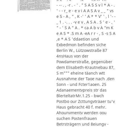
- -- . , -r . - ' . " S A S S v l * A - .
' - - r_ e - e v i A A S A v _ _ " vs
e S - A , " , K -' ' A * * V' ' , l '- -
_ 1 . -. . . -v e v , A S A . S ' e - , '
" - ' S A " A . * ca A b v A "m K
e A S * .S m A -eA r r - , S -s S A
,e * A S 'ddaetion und
Exbedmon befinden siche
Berlin W., Lützowstraße 87
4nsHaus von der
Powdamerstraße, gegenüber
dem Elisabeth-Krautnebau 87,
S m""" eheine täanch wtt
Ausnahme der Taoe nach .den
Sonn - und Fcter1aoen. 25
Adanaementvpreis str das
BlerteltatrMr.1.25 - bwch
Postbo our Zcttungvträaer tu'v
Haus gebracht 40 f. mehr.
Ahounvmentv werden oou
suchen Postenfrauen
Betrsträgern und 8eiungv -