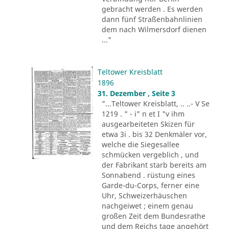
gebracht werden . Es werden
dann fünf Straßenbahnlinien
dem nach Wilmersdorf dienen
..."
Teltower Kreisblatt
1896
31. Dezember , Seite 3
"...Teltower Kreisblatt, .. ..- V Se
1219 . " - i" n et I "v ihm
ausgearbeiteten Skizen für
etwa 3i . bis 32 Denkmäler vor,
welche die Siegesallee
schmücken vergeblich , und
der Fabrikant starb bereits am
Sonnabend . rüstung eines
Garde-du-Corps, ferner eine
Uhr, Schweizerhäuschen
nachgeiwet ; einem genau
großen Zeit dem Bundesrathe
und dem Reichs tage angehört