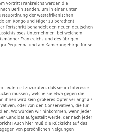
em Vortritt Frankreichs werden die
nach Berlin senden, um in einer unter
e Neuordnung der westafrikanischen
nde am Kongo und Niger zu berathen!
r Fortschritt behandelt den neuen deutschen
 aussichtsloses Unternehmen, bei welchem
atsmänner Frankreichs und des übrigen
Angra Pequenna und am Kamerungebirge für so
en Leuten ist zuzurufen, daß sie im Interesse
ücken müssen , welche sie etwa gegen die
n ihnen wird kein größeres Opfer verlangt als
rvativen, oder von den Conservativen, die für
sollen. Wo würden wir hinkommen, wenn jeder
er Candidat aufgestellt werde, der nach jeder
richt! Auch hier muß die Rücksicht auf das
dagegen von persönlichen Neigungen