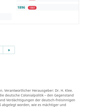
1896
1561
Next
»
en. Verantwortlicher Herausgeber: Dr. H. Klee.
die deutsche Colonialpolitik – den Gegenstand
nd Verdächtigungen der deutsch-freisinnigen
niß abgelegt worden, wie es mächtiger und