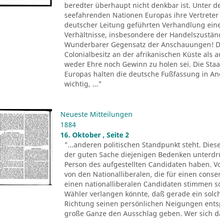
beredter überhaupt nicht denkbar ist. Unter d
seefahrenden Nationen Europas ihre Vertreter 
deutscher Leitung geführten Verhandlung ein
Verhältnisse, insbesondere der Handelszustä
Wunderbarer Gegensatz der Anschauungen! De
Colonialbesitz an der afrikanischen Küste als
weder Ehre noch Gewinn zu holen sei. Die Sta
Europas halten die deutsche Fußfassung in 
wichtig, ..."
Neueste Mitteilungen
1884
16. Oktober , Seite 2
"...anderen politischen Standpunkt steht. Dies
der guten Sache diejenigen Bedenken unterdr
Person des aufgestellten Candidaten haben. Vo
von den Nationalliberalen, die für einen conse
einen nationalliberalen Candidaten stimmen 
Wähler verlangen könnte, daß gerade ein solch
Richtung seinen persönlichen Neigungen entsp
große Ganze den Ausschlag geben. Wer sich 