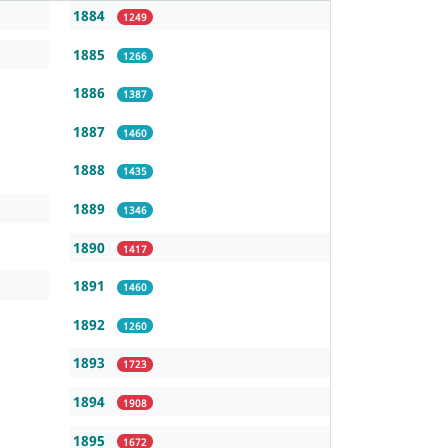
1884
1249
1885
1266
1886
1387
1887
1460
1888
1435
1889
1346
1890
1417
1891
1460
1892
1260
1893
1723
1894
1908
1895
1672