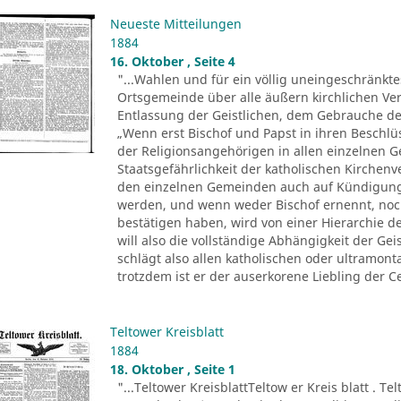
Neueste Mitteilungen
1884
16. Oktober , Seite 4
"...Wahlen und für ein völlig uneingeschränkt
Ortsgemeinde über alle äußern kirchlichen Ver
Entlassung der Geistlichen, dem Gebrauche der 
„Wenn erst Bischof und Papst in ihren Beschl
der Religionsangehörigen in allen einzelnen 
Staatsgefährlichkeit der katholischen Kirchenv
den einzelnen Gemeinden auch auf Kündigung
werden, und wenn weder Bischof ernennt, noc
bestätigen haben, wird von einer Hierarchie d
will also die vollständige Abhängigkeit der Ge
schlägt also allen katholischen oder ultramo
trotzdem ist er der auserkorene Liebling der Ce
Teltower Kreisblatt
1884
18. Oktober , Seite 1
"...Teltower KreisblattTeltow er Kreis blatt . Te