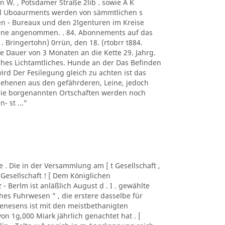
n W. , Potsdamer Straße 2lib . sowie A K
. l Uboaurments werden von sämmtlichen s
n - Bureaux und den 2lgenturen im Kreise
rene angenommen. . 84. Abonnements auf das
 . Bringertohn) 0rrün, den 18. (rtobrr t884.
e Dauer von 3 Monaten an die Kette 29. Jahrg.
iches Lichtamtliches. Hunde an der Das Befinden
wird Der Fesilegung gleich zu achten ist das
sehenen aus den gefährderen, Leine, jedoch
 die borgenannten Ortschaften werden noch
- st ..."
lde . Die in der Versammlung am [ t Gesellschaft ,
 Gesellschaft ! [ Dem Königlichen
z - Berlm ist anläßlich August d . I . gewählte
es Fuhrwesen " , die erstere dasselbe für
nesens ist mit den meistbethanigten
n 1g,000 Miark jährlich genachtet hat . [