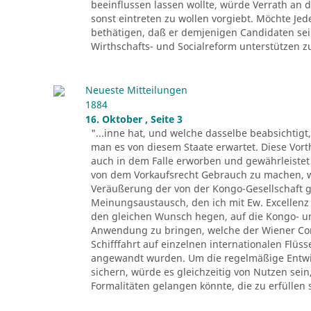
beeinflussen lassen wollte, würde Verrath an d
sonst eintreten zu wollen vorgiebt. Möchte Je
bethätigen, daß er demjenigen Candidaten sei
Wirthschafts- und Socialreform unterstützen zu 
Neueste Mitteilungen
1884
16. Oktober , Seite 3
"...inne hat, und welche dasselbe beabsichtigt
man es von diesem Staate erwartet. Diese Vor
auch in dem Falle erworben und gewährleistet 
von dem Vorkaufsrecht Gebrauch zu machen, we
Veräußerung der von der Kongo-Gesellschaft
Meinungsaustausch, den ich mit Ew. Excellenz
den gleichen Wunsch hegen, auf die Kongo- und
Anwendung zu bringen, welche der Wiener Co
Schifffahrt auf einzelnen internationalen Flüs
angewandt wurden. Um die regelmäßige Entwic
sichern, würde es gleichzeitig von Nutzen sei
Formalitäten gelangen könnte, die zu erfüllen 