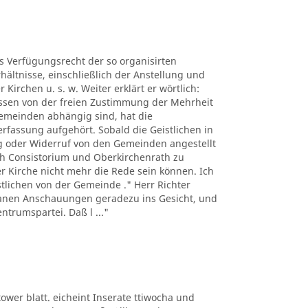
es Verfügungsrecht der so organisirten
hältnisse, einschließlich der Anstellung und
Kirchen u. s. w. Weiter erklärt er wörtlich:
üssen von der freien Zustimmung der Mehrheit
Gemeinden abhängig sind, hat die
erfassung aufgehört. Sobald die Geistlichen in
 oder Widerruf von den Gemeinden angestellt
h Consistorium und Oberkirchenrath zu
er Kirche nicht mehr die Rede sein können. Ich
istlichen von der Gemeinde ." Herr Richter
ntanen Anschauungen geradezu ins Gesicht, und
ntrumspartei. Daß l ..."
ltower blatt. eicheint Inserate ttiwocha und