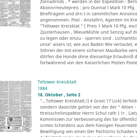
Zornadrnds . * werden in der Expedition : Berli
Abonnrmeutepreis : pro Ounnal l Mark 10 Pfg
Bnefträgem und drn t in sämmtlichen Annonce
angenommen. Post - Anstaltrn, Agenten im K
"Teltower Kreisblat " ( Preis 1 Mark 10 Pfg. excl
2Justerhausen , 9ReueMühle und Senzig auf di
zu legen oder einzu - sperren sind . Lichtamtl
unse' aisers ist, wie aus Baden Wie verlautet, 
Stihren der mit einem sicheren Maulkorbe ver
ditrfen die Hunde ohne diesseitige Erlaubniß
fortwährend von den Kaiserlichen Posten Posten
Teltower Kreisblatt
1884
18. Oktober , Seite 2
"...Teltower Kreisblatt,!) 4 Grost 17 Lick) terfe
sondern daosclde gehört von der der " Altien -
ttreisschnlinspektor Herrn Schul rath ) 1r . Liet
Kommisswn zur Verbesserung des far offentlich
scmeo Scheidens aus dem hiesigen Feuermelde
Bewilligung von einen Der Pachtzins Schaden vo