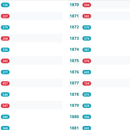
1870
156
594
1871
327
582
1872
279
570
1873
268
579
1874
336
587
1875
392
576
1876
277
605
1877
457
154
1878
548
675
1879
547
628
1880
580
596
1881
568
692