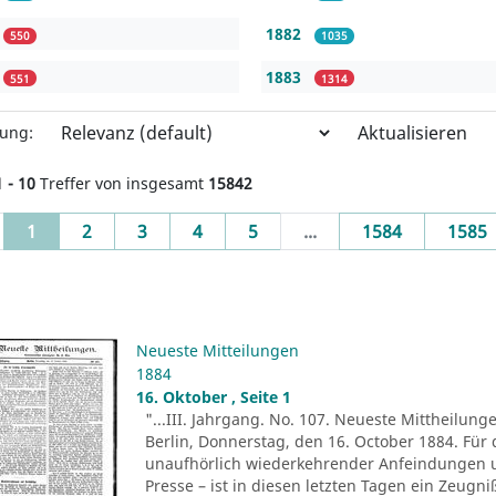
1882
550
1035
1883
551
1314
Aktualisieren
rung:
1 - 10
Treffer von insgesamt
15842
(current)
1
2
3
4
5
...
1584
1585
Neueste Mitteilungen
1884
16. Oktober , Seite 1
"...III. Jahrgang. No. 107. Neueste Mittheilung
Berlin, Donnerstag, den 16. October 1884. Für 
unaufhörlich wiederkehrender Anfeindungen u
Presse – ist in diesen letzten Tagen ein Zeug