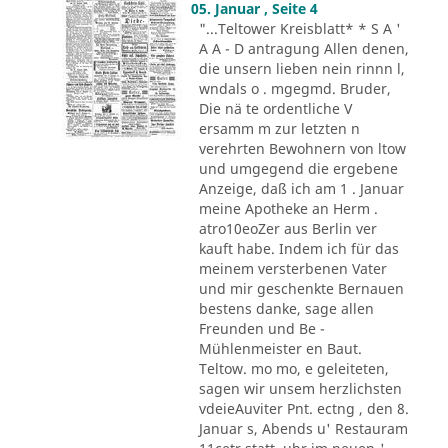
05. Januar , Seite 4
"...Teltower Kreisblatt* * S A '
A A - D antragung Allen denen,
die unsern lieben nein rinnn l,
wndals o . mgegmd. Bruder,
Die nä te ordentliche V
ersamm m zur letzten n
verehrten Bewohnern von ltow
und umgegend die ergebene
Anzeige, daß ich am 1 . Januar
meine Apotheke an Herm .
atro10eoZer aus Berlin ver
kauft habe. Indem ich für das
meinem versterbenen Vater
und mir geschenkte Bernauen
bestens danke, sage allen
Freunden und Be -
Mühlenmeister en Baut.
Teltow. mo mo, e geleiteten,
sagen wir unsem herzlichsten
vdeieAuviter Pnt. ectng , den 8.
Januar s, Abends u' Restauram