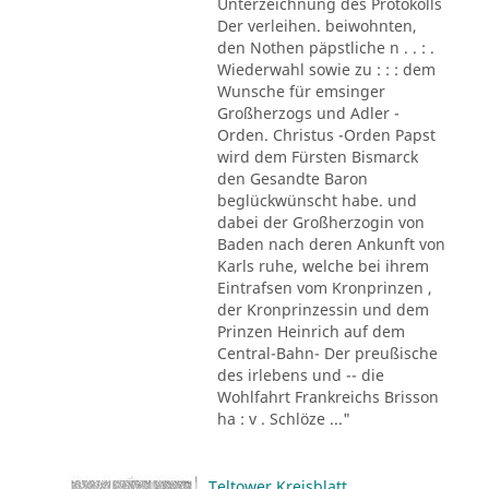
Unterzeichnung des Protokolls
Der verleihen. beiwohnten,
den Nothen päpstliche n . . : .
Wiederwahl sowie zu : : : dem
Wunsche für emsinger
Großherzogs und Adler -
Orden. Christus -Orden Papst
wird dem Fürsten Bismarck
den Gesandte Baron
beglückwünscht habe. und
dabei der Großherzogin von
Baden nach deren Ankunft von
Karls ruhe, welche bei ihrem
Eintrafsen vom Kronprinzen ,
der Kronprinzessin und dem
Prinzen Heinrich auf dem
Central-Bahn- Der preußische
des irlebens und -- die
Wohlfahrt Frankreichs Brisson
ha : v . Schlöze ..."
Teltower Kreisblatt