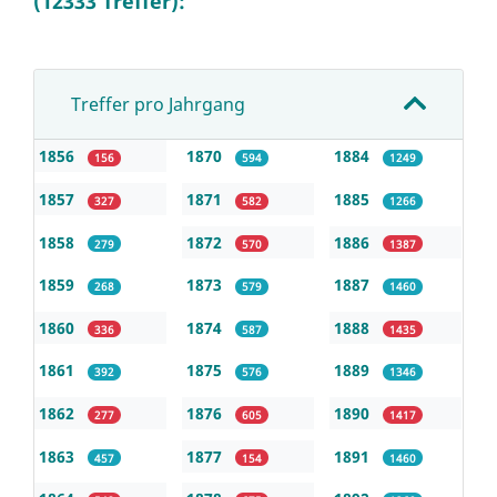
(12333 Treffer):
Treffer pro Jahrgang
1856
1870
1884
156
594
1249
1857
1871
1885
327
582
1266
1858
1872
1886
279
570
1387
1859
1873
1887
268
579
1460
1860
1874
1888
336
587
1435
1861
1875
1889
392
576
1346
1862
1876
1890
277
605
1417
1863
1877
1891
457
154
1460