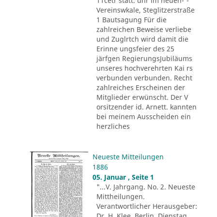
11cetr statt. uhr im neuen-'-
Vereinswkale, Steglitzerstraße
1 Bautsagung Für die
zahlreichen Beweise verliebe
und Zuglrtch wird damit die
Erinne ungsfeier des 25
järfgen RegierungsJubiläums
unseres hochverehrten Kai rs
verbunden verbunden. Recht
zahlreiches Erscheinen der
Mitglieder erwünscht. Der V
orsitzender id. Arnett. kannten
bei meinem Ausscheiden ein
herzliches
Neueste Mitteilungen
1886
05. Januar , Seite 1
"...V. Jahrgang. No. 2. Neueste
Mittheilungen.
Verantwortlicher Herausgeber:
Dr. H. Klee. Berlin, Dienstag,