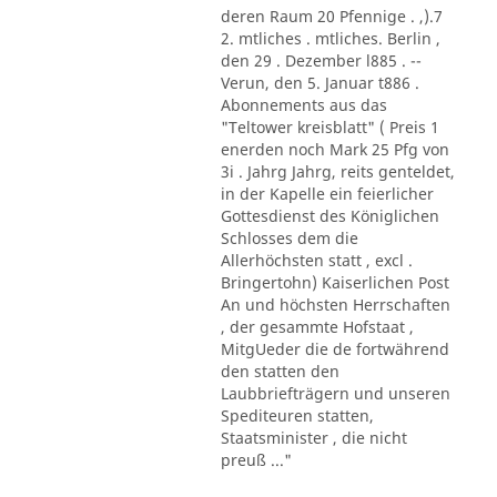
deren Raum 20 Pfennige . ,).7
2. mtliches . mtliches. Berlin ,
den 29 . Dezember l885 . --
Verun, den 5. Januar t886 .
Abonnements aus das
"Teltower kreisblatt" ( Preis 1
enerden noch Mark 25 Pfg von
3i . Jahrg Jahrg, reits genteldet,
in der Kapelle ein feierlicher
Gottesdienst des Königlichen
Schlosses dem die
Allerhöchsten statt , excl .
Bringertohn) Kaiserlichen Post
An und höchsten Herrschaften
, der gesammte Hofstaat ,
MitgUeder die de fortwährend
den statten den
Laubbriefträgern und unseren
Spediteuren statten,
Staatsminister , die nicht
preuß ..."