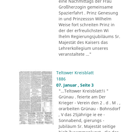
eine Nachmittags der Frau
Großherzogin gemeinsame
Spazierfahrt . Prinz Genesung
in und Prinzesssn Wilhelm
Weise fort schreiten Prinz in
der der erfreulichsten Wi
lhelm Regierungsjubiläums Sr.
Majestät des Kaisers das
Lehrerkollegium unseres
veranstaltete ..."
Teltower Kreisblatt
1886
07. Januar , Seite 3
"...Teltower Kreisblatt1i "
Grünau . feierte am Der
Krieger - Verein den 2 . d . M . ,
orarbeiten Grünau - Bohnsdorf
, V das 25jährige ie ee -
Sonnabend, gierungs -
Jubiläum Sr. Majestät seitige