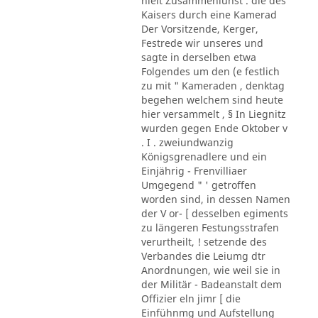
hielt Zusammenlunst . die des
Kaisers durch eine Kamerad
Der Vorsitzende, Kerger,
Festrede wir unseres und
sagte in derselben etwa
Folgendes um den (e festlich
zu mit " Kameraden , denktag
begehen welchem sind heute
hier versammelt , § In Liegnitz
wurden gegen Ende Oktober v
. I . zweiundwanzig
Königsgrenadlere und ein
Einjährig - Frenvilliaer
Umgegend " ' getroffen
worden sind, in dessen Namen
der V or- [ desselben egiments
zu längeren Festungsstrafen
verurtheilt, ! setzende des
Verbandes die Leiumg dtr
Anordnungen, wie weil sie in
der Militär - Badeanstalt dem
Offizier eln jimr [ die
Einfühnmg und Aufstellung