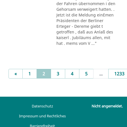
der Fahren übernommen i den
Gehorsam verweigert hatten. .
Jetzt ist die Meldung einEmen
Präsidenten der Berliner
Erteger - Dereme giebt t
getroffen , daß aus Anlaß des
kaiserl . Jubiläums allen, mit
hat . mems vom V ..."
Previous
(current)
«
1
2
3
4
5
...
1233
Datenschutz
Nicht angemeldet.
Impressum und Rechtliches
Barrierefreiheit