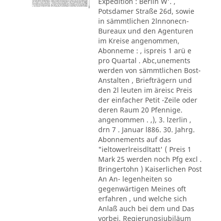
Expedition : Berlin W'. ,
Potsdamer Straße 26d, sowie
in sämmtlichen 2lnnonecn-
Bureaux und den Agenturen
im Kreise angenommen,
Abonneme : , ispreis 1 arü e
pro Quartal . Abc,unements
werden von sämmtlichen Bost-
Anstalten , Briefträgern und
den 2l leuten im äreisc Preis
der einfacher Petit -Zeile oder
deren Raum 20 Pfennige.
angenommen . ,), 3. lzerlin ,
drn 7 . Januar l886. 30. Jahrg.
Abonnements auf das
"ieltowerlreisdltatt' ( Preis 1
Mark 25 werden noch Pfg excl .
Bringertohn ) Kaiserlichen Post
An An- legenheiten so
gegenwärtigen Meines oft
erfahren , und welche sich
Anlaß auch bei dem und Das
vorbei, Regierungsjubiläum