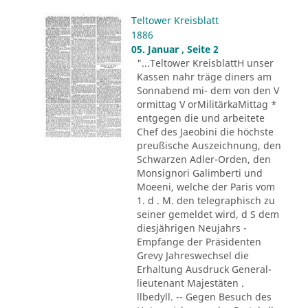
Teltower Kreisblatt
1886
05. Januar , Seite 2
"...Teltower KreisblattH unser
Kassen nahr träge diners am
Sonnabend mi- dem von den V
ormittag V orMilitärkaMittag *
entgegen die und arbeitete
Chef des Jaeobini die höchste
preußische Auszeichnung, den
Schwarzen Adler-Orden, den
Monsignori Galimberti und
Moeeni, welche der Paris vom
1. d . M. den telegraphisch zu
seiner gemeldet wird, d S dem
diesjährigen Neujahrs -
Empfange der Präsidenten
Grevy Jahreswechsel die
Erhaltung Ausdruck General-
lieutenant Majestäten .
llbedyll. -- Gegen Besuch des