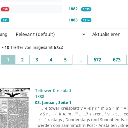
1882
550
1035
1883
551
1314
Aktualisieren
rung:
1 - 10
Treffer von insgesamt
6722
(current)
1
2
3
4
5
...
672
673
Teltower Kreisblatt
1888
03. Januar , Seite 1
"...Teltower Kreisblatt'v A -s r r " m S S " m " A S . 
. v S r . l. -' K A. m . '" .. . .7 s - rer . " v . - t . .
.r'--" rastags , Donnerstags und Sonnabends. 
werden oon sämmmchrn Post - Anstalten , Brief