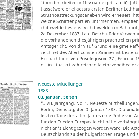
1inm den rbeiter on1lev uante geb. am i0. JuU 
tlasse(wereler el gessrs ersten Berliner Lethh
Strusnoastreckungscaneben wird erneuert. htt
welche Schlittenpartien untrmehmen, empfiehl
chdnwelde bestens. V chdnwelde om Bahnhof Jo
2a Dezember 1887. Laut Beschlußder Verwenu
die vorhandenen diesjährigen prachtrollen pr
Amtsgericht. Pon drn auf Grund eine gme Raff
zeichnet des Allerhöchsten Zimmer ist besten
Hochachtungsveü Priveleguvom 27 . Februar 1882
ni- )n- -iua,-o t zahlreichen laleihezeheihea er al
Neueste Mitteilungen
1888
03. Januar , Seite 1
"...VII. Jahrgang. No. 1. Neueste Mittheilungen
Berlin, Dienstag, den 3. Januar 1888. Diploma
letzten Tage des alten Jahres eine Reihe von A
für den Frieden Europas leicht hätte verhäng
nicht an's Licht gezogen worden wäre. Die Ac
Deutschlands zu der bulgarischen Frage und s