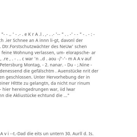
 ' - .- . e K r A .l . ,- . .- '-- " . . -' - - " - . - : -
ch .ier Schnee an A innn li-gt, davonl der
 . Dtr.Forstschutzwächter des NeUw' schen
 feine Wohnung verlassen, um- elorapsche- ar
, .re , . - . . c war 'n ..d . aou -/'-'- m A A v auf
Petersburg Montag, - 2. nanar. - Du - ;.Nine -
 denessend die gefälschtm . Auenstücke nrit der
 en geschlossen. Unter Hervorhebung der in
einer Hlttte zu gelangtn, da nicht nur rinum
t - hier hereingedrungen war, iid lwar
enn die Akliustücke echtund die ..."
 A v i --t.-Dad die eits un untern 30. Aurll d. Is.