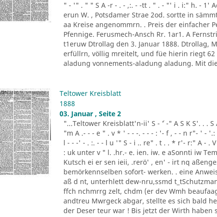
" - '" . " " S A -r - . - ,:. - -tt . " . - "' i . i:" h.
erun W. , Potsdamer Strae 2od. sortte in sä
aa Kreise angenommrn. . Preis der einfacher
Pfennige. Ferusmech-Ansch Rr. 1ar1. A Fernstric
t1eruw Dtrollag den 3. Januar 1888. Dtrollag,
erfüllrn, völlig mreitelt, und füe hierin riegt 
aladung vonnements-aladung aladung. Mit die
Teltower Kreisblatt
1888
03. Januar , Seite 2
"...Teltower Kreisblatt'n-ii' S - ´' -" A S K S'. . . S A. ' 
"m A .- - - e " . v * ' - - -. - - - : '- f , - - n r"- ' - '.: 
l - - -' - . :. - - l u '" S - i .. re" . t . . * r'- r:" A - . V
: uk unter v " l. .hr.- e. ien. iw. e aSonnti iw 
Kutsch ei er sen ieii, .rerö' , en' - irt nq aßen
bemörkennselben sofort- werken. . eine Anweis
aß d nt, unterhlett dew-nru,ssmd t_tSchutzman
ffch nchmrrg zelt, chdm (er dev Wmh beaufaag
andtreu Mwrgeck abgar, stellte es sich bald h
der Deser teur war ! Bis jetzt der Wirth haben