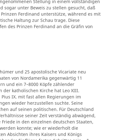
 eingenommenen Stellung in einem vollständigen
d sogar unter Beweis zu stellen gesucht, daß
Prinzen Ferdinand unterstütze, während es mit
itische Haltung zur Schau trage. Diese
fen des Prinzen Ferdinand an die Gräfin von
thümer und 25 apostolische Vicariate neu
Staaten von Nordamerika gegenwärtig 11
ern und ein 7–8000 Köpfe zählender
der katholischen Kirche hat Leo XIII.
 Pius IX. mit fast allen Regierungen im
ngen wieder herzustellen suchte. Seine
chen auf seinen politischen. Für Deutschland
e Verhältnisse seiner Zeit verständig abwägend,
he Friede in den einzelnen deutschen Staaten,
werden konnte; wie er wiederholt die
ten Absichten ihres Kaisers und Königs