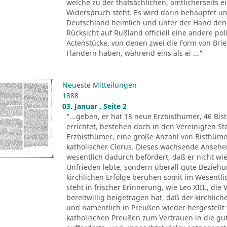
welche zu der thatsächlichen, amtlicherseits
Widerspruch steht. Es wird darin behauptet un
Deutschland heimlich und unter der Hand den 
Rücksicht auf Rußland officiell eine andere pol
Actenstücke, von denen zwei die Form von Brie
Flandern haben, während eins als ei ..."
Neueste Mitteilungen
1888
03. Januar , Seite 2
"...geben, er hat 18 neue Erzbisthümer, 46 Bis
errichtet, bestehen doch in den Vereinigten 
Erzbisthümer, eine große Anzahl von Bisthüm
katholischer Clerus. Dieses wachsende Ansehen 
wesentlich dadurch befördert, daß er nicht wie
Unfrieden lebte, sondern überall gute Beziehu
kirchlichen Erfolge beruhen somit im Wesentli
steht in frischer Erinnerung, wie Leo XIII., di
bereitwillig beigetragen hat, daß der kirchlic
und namentlich in Preußen wieder hergestellt 
katholischen Preußen zum Vertrauen in die gu