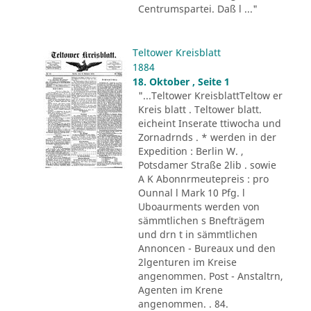
Centrumspartei. Daß l ..."
Teltower Kreisblatt
1884
18. Oktober , Seite 1
"...Teltower KreisblattTeltow er
Kreis blatt . Teltower blatt.
eicheint Inserate ttiwocha und
Zornadrnds . * werden in der
Expedition : Berlin W. ,
Potsdamer Straße 2lib . sowie
A K Abonnrmeutepreis : pro
Ounnal l Mark 10 Pfg. l
Uboaurments werden von
sämmtlichen s Bnefträgem
und drn t in sämmtlichen
Annoncen - Bureaux und den
2lgenturen im Kreise
angenommen. Post - Anstaltrn,
Agenten im Krene
angenommen. . 84.