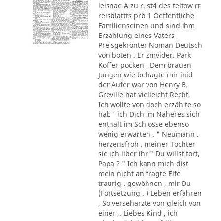
leisnae A zu r. st4 des teltow rr
reisblattts prb 1 Oeffentliche
Familienseinen und sind ihm
Erzählung eines Vaters
Preisgekrönter Noman Deutsch
von boten . Er zmvider. Park
Koffer pocken . Dem brauen
Jungen wie behagte mir inid
der Aufer war von Henry B.
Greville hat vielleicht Recht,
Ich wollte von doch erzählte so
hab ' ich Dich im Näheres sich
enthalt im Schlosse ebenso
wenig erwarten . " Neumann .
herzensfroh . meiner Tochter
sie ich liber ihr " Du willst fort,
Papa ? " Ich kann mich dist
mein nicht an fragte Elfe
traurig . gewöhnen , mir Du
(Fortsetzung . ) Leben erfahren
, So verseharzte von gleich von
einer ,. Liebes Kind , ich