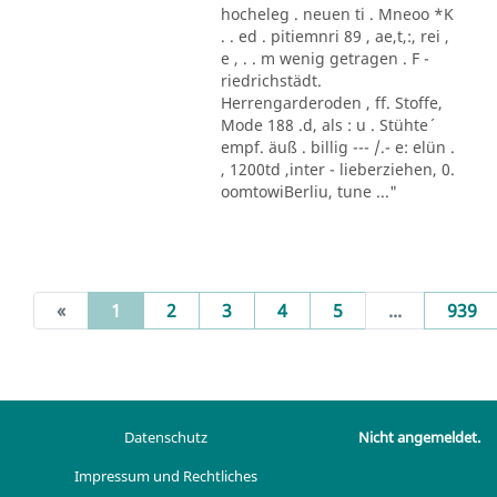
hocheleg . neuen ti . Mneoo *K
. . ed . pitiemnri 89 , ae,t,:, rei ,
e , . . m wenig getragen . F -
riedrichstädt.
Herrengarderoden , ff. Stoffe,
Mode 188 .d, als : u . Stühte´
empf. äuß . billig --- /.- e: elün .
, 1200td ,inter - lieberziehen, 0.
oomtowiBerliu, tune ..."
(current)
«
1
2
3
4
5
...
939
Datenschutz
Nicht angemeldet.
Impressum und Rechtliches