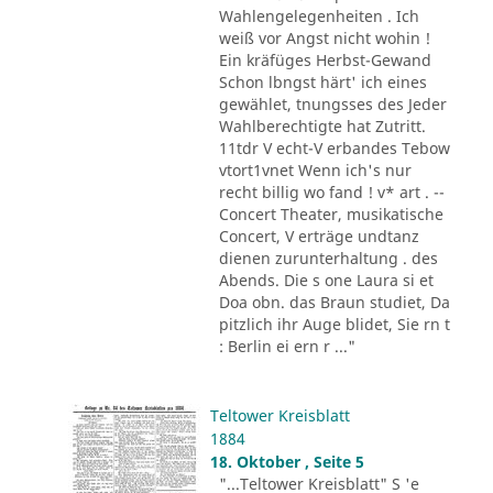
Wahlengelegenheiten . Ich
weiß vor Angst nicht wohin !
Ein kräfüges Herbst-Gewand
Schon lbngst härt' ich eines
gewählet, tnungsses des Jeder
Wahlberechtigte hat Zutritt.
11tdr V echt-V erbandes Tebow
vtort1vnet Wenn ich's nur
recht billig wo fand ! v* art . --
Concert Theater, musikatische
Concert, V erträge undtanz
dienen zurunterhaltung . des
Abends. Die s one Laura si et
Doa obn. das Braun studiet, Da
pitzlich ihr Auge blidet, Sie rn t
: Berlin ei ern r ..."
Teltower Kreisblatt
1884
18. Oktober , Seite 5
"...Teltower Kreisblatt" S 'e