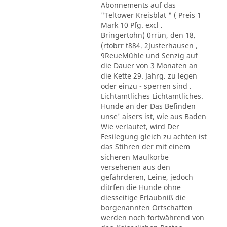
Abonnements auf das
"Teltower Kreisblat " ( Preis 1
Mark 10 Pfg. excl .
Bringertohn) 0rrün, den 18.
(rtobrr t884. 2Justerhausen ,
9ReueMühle und Senzig auf
die Dauer von 3 Monaten an
die Kette 29. Jahrg. zu legen
oder einzu - sperren sind .
Lichtamtliches Lichtamtliches.
Hunde an der Das Befinden
unse' aisers ist, wie aus Baden
Wie verlautet, wird Der
Fesilegung gleich zu achten ist
das Stihren der mit einem
sicheren Maulkorbe
versehenen aus den
gefährderen, Leine, jedoch
ditrfen die Hunde ohne
diesseitige Erlaubniß die
borgenannten Ortschaften
werden noch fortwährend von