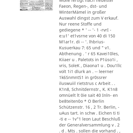
Wolle fertigt nach neuester
Faeon, ´Regen-, dst- und
WinterMämel in großer
Auswahl dingst zum V erkauf.
Nur reene Stoffe und
gediegene * ' -- '- 1 -rvrI -
e:u1' et1vsrne von 40 di 150
M1ar1r. di -- '. lhbrius-
Kusuerkau 7: 65 und " v1.
Abthenung . ' r 65 Kavei10les,
Kiiaer u . Paletots in P1üso1i ,
vris, SoleK , Diaona1 u . Dou1llc
volt 1i1 dlurk an . -- leerner
1k6SnmntS1 in gr0ssrer
iluswuiil rietstrus c Arbeit . .
K1n8, Schnitdernstr., K. K1n8
omnüelt lt 0ie sait 40 Inln- en
be8teiten0o * O Berlin
Schützenstr. 16 , 2 Tr. Berlin, -
uAus tart. in schw . Eichen ti ti
-ti e -- 1v"1 leon Laut Beschluß
der Generalversammlung v . 2
. d . Mts . sollen die vorhand . ,