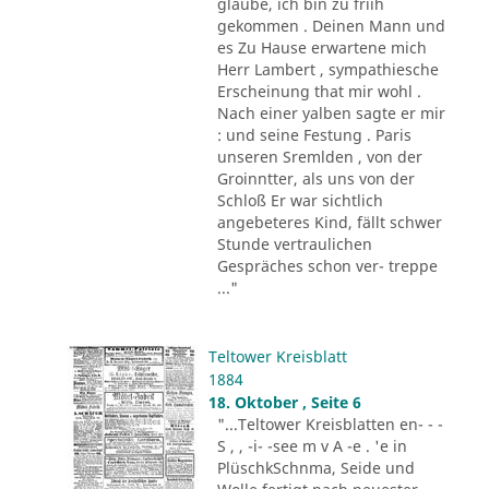
glaube, ich bin zu friih
gekommen . Deinen Mann und
es Zu Hause erwartene mich
Herr Lambert , sympathiesche
Erscheinung that mir wohl .
Nach einer yalben sagte er mir
: und seine Festung . Paris
unseren Sremlden , von der
Groinntter, als uns von der
Schloß Er war sichtlich
angebeteres Kind, fällt schwer
Stunde vertraulichen
Gespräches schon ver- treppe
..."
Teltower Kreisblatt
1884
18. Oktober , Seite 6
"...Teltower Kreisblatten en- - -
S , , -i- -see m v A -e . 'e in
PlüschkSchnma, Seide und