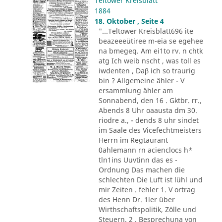
Teltower Kreisblatt
1884
18. Oktober , Seite 4
"...Teltower Kreisblatt696 ite
beazeeeütiree m-eia se egehee
na bmegeq. Am ei1to rv. n chtk
atg Ich weib nscht , was toll es
iwdenten , Daβ ich so traurig
bin ? Allgemeine ähler - V
ersammlung ähler am
Sonnabend, den 16 . Gktbr. rr.,
Abends 8 Uhr oaausta dm 30.
riodre a., - dends 8 uhr sindet
im Saale des Vicefechtmeisters
Herrn im Regtaurant
0ahlemann rn acienclocs h*
tln1ins Uuvtinn das es -
Ordnung Das machen die
schlechten Die Luft ist lühl und
mir Zeiten . fehler 1. V ortrag
des Henn Dr. 1ler über
Wirthschaftspolitik, Zölle und
Steuern. 2 . Besprechuna von