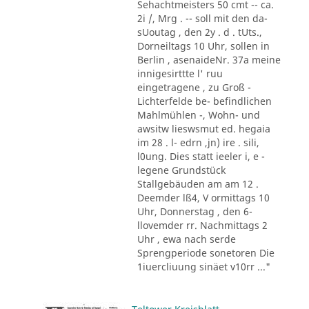
Sehachtmeisters 50 cmt -- ca.
2i /, Mrg . -- soll mit den da-
sUoutag , den 2y . d . tUts.,
Dorneiltags 10 Uhr, sollen in
Berlin , asenaideNr. 37a meine
innigesirttte l' ruu
eingetragene , zu Groß -
Lichterfelde be- befindlichen
Mahlmühlen -, Wohn- und
awsitw lieswsmut ed. hegaia
im 28 . l- edrn ,jn) ire . sili,
l0ung. Dies statt ieeler i, e -
legene Grundstück
Stallgebäuden am am 12 .
Deemder lß4, V ormittags 10
Uhr, Donnerstag , den 6-
llovemder rr. Nachmittags 2
Uhr , ewa nach serde
Sprengperiode sonetoren Die
1iuercliuung sinäet v10rr ..."