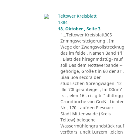
Teltower Kreisblatt
1884
18. Oktober , Seite 3
"...Teltower Kreisblatt305
Znmngsvcrstcigerung . Im
Wege der Zwangsvollstrecknug
das im felde , Namen Band 1'i'
, Blatt des hlragnmdstüg- rauf
soll Das dem Notteverbande --
gehörige, Größe t in 60 der ar .
uiaa uoa secöra der
studrischen Sprengwagen. 12
lllir 70llgs-anteige. , lm D0nm'
rst . elen 16 . ri . gltr " dlittngg
Grundbuche von Groß - Lichter
Nr . 170 , aufden Piesnack
Stadt Mittenwalde (Kreis
Teltow) belegene
Wassermühlengrundstück rauf
verötnrsi unelt i.urzem l.eiclen