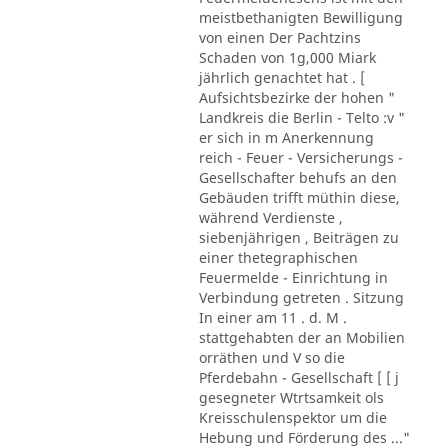
meistbethanigten Bewilligung
von einen Der Pachtzins
Schaden von 1g,000 Miark
jährlich genachtet hat . [
Aufsichtsbezirke der hohen "
Landkreis die Berlin - Telto :v "
er sich in m Anerkennung
reich - Feuer - Versicherungs -
Gesellschafter behufs an den
Gebäuden trifft müthin diese,
während Verdienste ,
siebenjährigen , Beiträgen zu
einer thetegraphischen
Feuermelde - Einrichtung in
Verbindung getreten . Sitzung
In einer am 11 . d. M .
stattgehabten der an Mobilien
orräthen und V so die
Pferdebahn - Gesellschaft [ [ j
gesegneter Wtrtsamkeit ols
Kreisschulenspektor um die
Hebung und Förderung des ..."