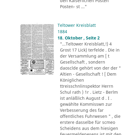
den Kaiserlichen Posten
Posten- st ..."
Teltower Kreisblatt
1884
18. Oktober , Seite 2
"...Teltower Kreisblatt,!) 4
Grost 17 Lick) terfelde . Die in
der Versammlung am [ t
Gesellschaft , sondern
daosclde gehört von der der "
Altien - Gesellschaft ! [ Dem
Königlichen
ttreisschnlinspektor Herrn
Schul rath ) 1r . Lietz - Berlm
ist anläßlich August d . I .
gewählte Kommisswn zur
Verbesserung des far
offentliches Fuhrwesen " , die
erstere dasselbe für scmeo
Scheidens aus dem hiesigen
Feuermeldenesens ist mit den