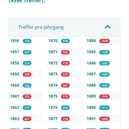
(9398 Treffer):
Treffer pro Jahrgang
1856
1870
1884
156
594
1249
1857
1871
1885
327
582
1266
1858
1872
1886
279
570
1387
1859
1873
1887
268
579
1460
1860
1874
1888
336
587
1435
1861
1875
1889
392
576
1346
1862
1876
1890
277
605
1417
1863
1877
1891
457
154
1460