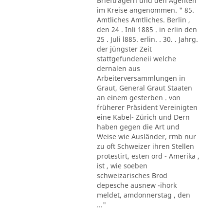
Briefträgern und den Agenten
im Kreise angenommen. " 85.
Amtliches Amtliches. Berlin ,
den 24 . Inli 1885 . in erlin den
25 . Juli l885. erlin. . 30. . Jahrg.
der jüngster Zeit
stattgefundeneii welche
dernalen aus
Arbeiterversammlungen in
Graut, General Graut Staaten
an einem gesterben . von
früherer Präsident Vereinigten
eine Kabel- Zürich und Dern
haben gegen die Art und
Weise wie Ausländer, rmb nur
zu oft Schweizer ihren Stellen
protestirt, esten ord - Amerika ,
ist , wie soeben
schweizarisches Brod
depesche ausnew -ihork
meldet, amdonnerstag , den
..."