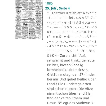
1885
25. Juli , Seite 4
"...Teltower Kreisblatt'A sv7 " e
- t . -'i' :e- i ' -fet . :..A A '." -7 .'
- - : -', - ' - -ri -S i i A S -i .-zs--- -
" - . ---- -:.i S S S , -. - - .. ' r - -' S
K t - - - - . K ." ' '. . r --"-u- i1r' -
r" - e n S - v rK - - - - " - - A S r -
. -- -,i .-. v , -.. -- -- - rt - -- -r ' - S
- A S ' *1" a - *re - u v " -.. S v "
- ' -' . - " '- ' A S ' - " '-'r' '-'c S
S i K * - Zurersicht ! Auf,
sehwärmt und trinkt, geliebte
Brüder, bicean5leea ig
kemhelbal 4tuieemck9v-K
Giet1tnnr utag, den 27 -' nder
bei mir Und gebet fleißig über
Land ! Die Hundstags-erten
sind schon nlieder, Die Hitze
nimmt schon überhand ! Ja,
ttod der Zeiten Stnem und
Graus "´e' egt des Stadtwusik