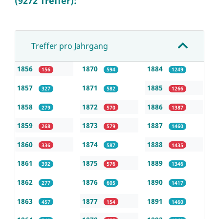
(9272 Treffer):
Treffer pro Jahrgang
1856
1870
1884
156
594
1249
1857
1871
1885
327
582
1266
1858
1872
1886
279
570
1387
1859
1873
1887
268
579
1460
1860
1874
1888
336
587
1435
1861
1875
1889
392
576
1346
1862
1876
1890
277
605
1417
1863
1877
1891
457
154
1460