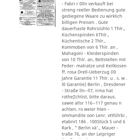
- Fabri r 0lln verkauft bei
streng reeller Bedienung gute
gediegene Waare zu wirklich
billigen Preisen . Gute
dauerhaste Rohrsiühlo 1 Thlr.,
Küchenspinden 6Thlr.,
Küchentische 2 Thlr.,
Kommoben von 6 Thlr. an ,
Mahagoni - Kleiderspinden
von 10 Thlr. an, Bettstellen mit
Feder- matratze und Keilkissen
ff. rosa Drell-Ueberzug (l0
Jahre Garantie 11 Thlr. u . s. w .
l0 Garantie) Berlin , Dresdener
- Straße lln--ll7, irma hat
rotheZchtist, bitte daraus.
sawie allsr 116--117 genau n
achten. ro weier hten -
ommandite oon Lenr. vt9Sllrbi ,
etabnrt 186 . 100Stück 5 und 6
Rark , " Berlin vä'., Mauer -
traße 76, an der Leipriger