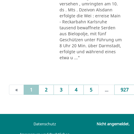
versehen , umringten am 10.
ds . Mts . Dzeivon Alsdann
erfolgte die Wei : erreise Main
- Reckarbahn Karlsruhe
tausend bewaffnete Serden
aus Bielopolje, mit fünf
Geschützen unter Führung um
8 Uhr 20 Min. über Darmstadt,
erfolgte und während eines
etwa u ..."
(current)
«
1
2
3
4
5
...
927
Datenschutz
Nicht angemeldet.