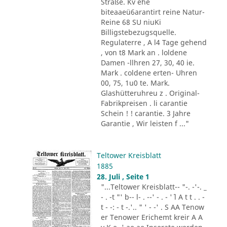
Straße. Kv ehe
biteaaeü6arantirt reine Natur-
Reine 68 SU niuKi
Billigstebezugsquelle.
Regulaterre , A l4 Tage gehend
, von t8 Mark an . loldene
Damen -llhren 27, 30, 40 ie.
Mark . coldene erten- Uhren
00, 75, 1u0 te. Mark.
Glashütteruhreu z . Original-
Fabrikpreisen . li carantie
Schein ! ! carantie. 3 Jahre
Garantie , Wir leisten f ..."
Teltower Kreisblatt
1885
28. Juli , Seite 1
"...Teltower Kreisblatt-- "-. -'-. _
- . -t "' b-- l- . --' - . - '´ l A t t . . -
t - -: - t -.'.. " ' - -' . S AA Tenow
er Tenower Erichemt kreir A A