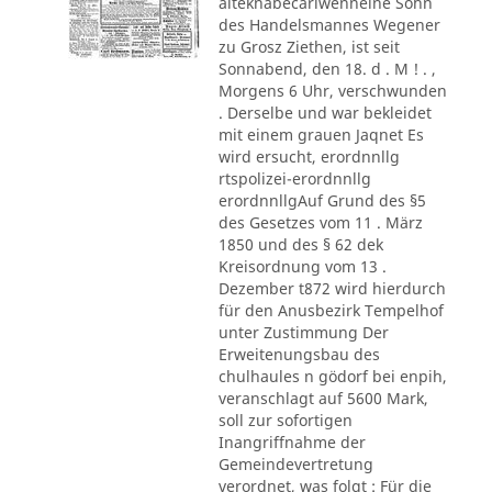
alteknabecarlwenneine Sohn
des Handelsmannes Wegener
zu Grosz Ziethen, ist seit
Sonnabend, den 18. d . M ! . ,
Morgens 6 Uhr, verschwunden
. Derselbe und war bekleidet
mit einem grauen Jaqnet Es
wird ersucht, erordnnllg
rtspolizei-erordnnllg
erordnnllgAuf Grund des §5
des Gesetzes vom 11 . März
1850 und des § 62 dek
Kreisordnung vom 13 .
Dezember t872 wird hierdurch
für den Anusbezirk Tempelhof
unter Zustimmung Der
Erweitenungsbau des
chulhaules n gödorf bei enpih,
veranschlagt auf 5600 Mark,
soll zur sofortigen
Inangriffnahme der
Gemeindevertretung
verordnet, was folgt : Für die