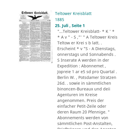
Teltower Kreisblatt
1885
25. Juli , Seite 1
"...Teltower Kreisblatt- * K ' *
* A v " - S ,"' " A Teltower Kreis
Teltow er Krei s b latt. .
Erscheint * v "S - A Dienstags,
onnerstags und Sonnabends .
S Inserate A werden in der
Expedition : Abonnemet ,
Jopreie 1 ar e5 sd pro Quartal .
Berlin W. , Potsdamer Stratzen
26d. . sowie in sämmtlichen
binoncen-Bureaux und deii
Agenturen im Kreise
angenommen. Preis der
einfacher Petit-Zeile oder
deren Raum 20 Pfennige. "
Abonnements werden von
sämmtlichen Post-Anstalten,