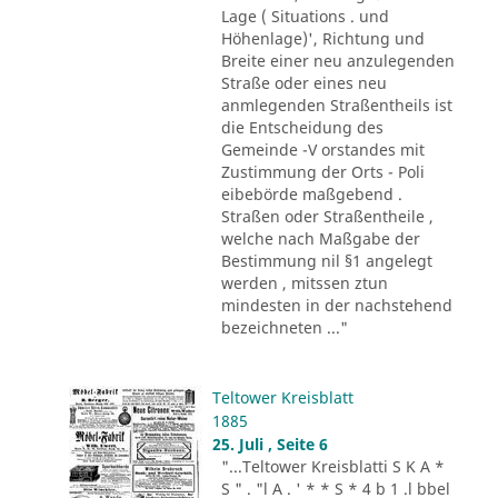
Lage ( Situations . und
Höhenlage)', Richtung und
Breite einer neu anzulegenden
Straße oder eines neu
anmlegenden Straßentheils ist
die Entscheidung des
Gemeinde -V orstandes mit
Zustimmung der Orts - Poli
eibebörde maßgebend .
Straßen oder Straßentheile ,
welche nach Maßgabe der
Bestimmung nil §1 angelegt
werden , mitssen ztun
mindesten in der nachstehend
bezeichneten ..."
Teltower Kreisblatt
1885
25. Juli , Seite 6
"...Teltower Kreisblatti S K A *
S " . "l A . ' * * S * 4 b 1 .l bbel