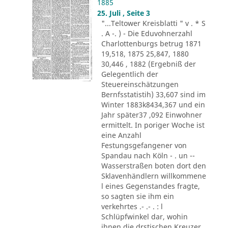
1885
25. Juli , Seite 3
"...Teltower Kreisblatti " v . * S
. A -. ) - Die Eduvohnerzahl
Charlottenburgs betrug 1871
19,518, 1875 25,847, 1880
30,446 , 1882 (Ergebniß der
Gelegentlich der
Steuereinschätzungen
Bernfsstatistih) 33,607 sind im
Winter 1883k8434,367 und ein
Jahr später37 ,092 Einwohner
ermittelt. In poriger Woche ist
eine Anzahl
Festungsgefangener von
Spandau nach Köln - . un --
Wasserstraßen boten dort den
Sklavenhändlern willkommene
l eines Gegenstandes fragte,
so sagten sie ihm ein
verkehrtes .- .- . : l
Schlüpfwinkel dar, wohin
ihnen die drstischen Kreuzer