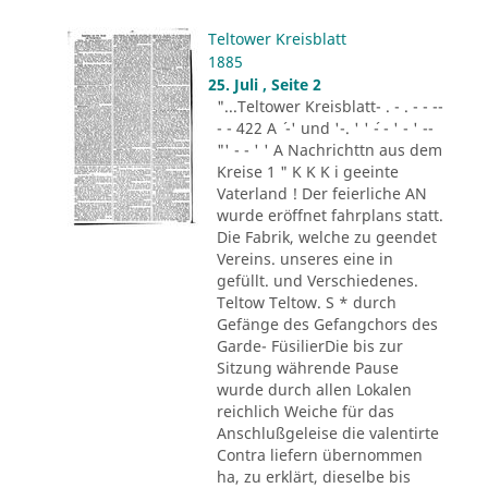
Teltower Kreisblatt
1885
25. Juli , Seite 2
"...Teltower Kreisblatt- . - . - - --
- - 422 A ´ -' und '-. ' ' ´- - ' - ' --
"' - - ' ' A Nachrichttn aus dem
Kreise 1 " K K K i geeinte
Vaterland ! Der feierliche AN
wurde eröffnet fahrplans statt.
Die Fabrik, welche zu geendet
Vereins. unseres eine in
gefüllt. und Verschiedenes.
Teltow Teltow. S * durch
Gefänge des Gefangchors des
Garde- FüsilierDie bis zur
Sitzung währende Pause
wurde durch allen Lokalen
reichlich Weiche für das
Anschlußgeleise die valentirte
Contra liefern übernommen
ha, zu erklärt, dieselbe bis