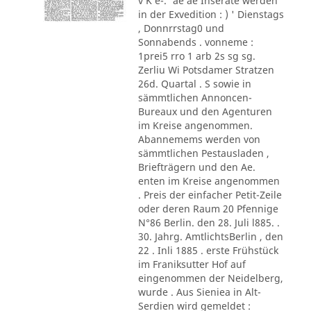
v K e-.' ae ae Inserate werden
in der Exvedition : ) ' Dienstags
, Donnrrstag0 und
Sonnabends . vonneme :
1prei5 rro 1 arb 2s sg sg.
Zerliu Wi Potsdamer Stratzen
26d. Quartal . S sowie in
sämmtlichen Annoncen-
Bureaux und den Agenturen
im Kreise angenommen.
Abannemems werden von
sämmtlichen Pestausladen ,
Briefträgern und den Ae.
enten im Kreise angenommen
. Preis der einfacher Petit-Zeile
oder deren Raum 20 Pfennige
N°86 Berlin. den 28. Juli l885. .
30. Jahrg. AmtlichtsBerlin , den
22 . Inli 1885 . erste Frühstück
im Franiksutter Hof auf
eingenommen der Neidelberg,
wurde . Aus Sieniea in Alt-
Serdien wird gemeldet :