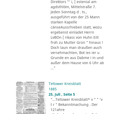
Direktors "' i, [ estenial am
agdsthlöm, Mittelstraße 7.
Jeden Sonntag d . ts.,
ausgeführt von der 25 Mann
starken Kapelle
cänseAussrhieben statt, wozu
ergebenst einladet Herrn
LvBOn [ rikass von Huhn Eilt
froh zu Mutter Grün " hinaus !
Doch laun man draußen auch
versehmachten, Bot ies ier u
Grunde en aus Dabme i in und
außer dem Hause von 6 Uhr ab
..."
Teltower Kreisblatt
1885
25. Juli , Seite 5
"...Teltower Kreisblatt* v " " 'v
t r " Bekanntmachung . Der
121ahre