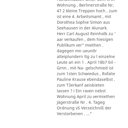
Wohnung , Berlinerstraße Nr,
47 2 kleine Treppen hoch , zum
ist eine 4. Arbeitsmamt , mit
Dorothea Sophie Simon aus
Seehausen in der Alunark.
Herr Carl August Reinholb zu '
aar verkaufen , dem hiesigen
Publikum ver" miethen .
dagegen mn ueuntlr
alteiplundern ltg zu l einzelne
Leute an ein 1 . April 18b7 bil -
Grnn , mit Na- gelschmied ist
zum 1sten Schwiedus , Rofalie
Pauline Krause ebendaselbst .
zum T3erkanf aeisbieten
lassen ? i Ein raven nebst
Wohnung April zu vermiethen
Jägerstraße Nr . 4. Tageg
Ordnung vS Verzeichniß der
Verstorbenen . ..."