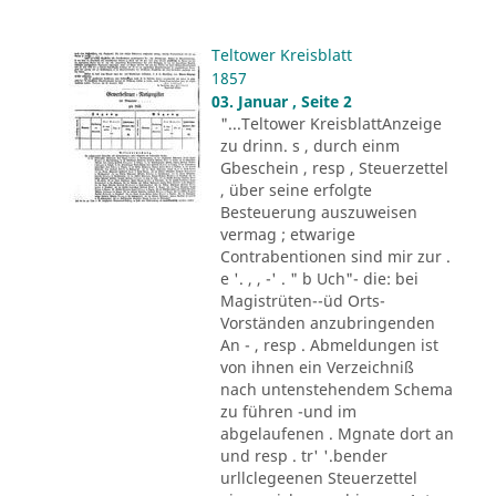
Teltower Kreisblatt
1857
03. Januar , Seite 2
"...Teltower KreisblattAnzeige
zu drinn. s , durch einm
Gbeschein , resp , Steuerzettel
, über seine erfolgte
Besteuerung auszuweisen
vermag ; etwarige
Contrabentionen sind mir zur .
e '. , , -' . " b Uch"- die: bei
Magistrüten--üd Orts-
Vorständen anzubringenden
An - , resp . Abmeldungen ist
von ihnen ein Verzeichniß
nach untenstehendem Schema
zu führen -und im
abgelaufenen . Mgnate dort an
und resp . tr' '.bender
urllclegeenen Steuerzettel