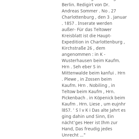
Berlin. Redigirt von Dr.
Andreas Sommer . No . 27
Charlottenburg , den 3 . Januar
. 1857 . Inserate werden
außer- Für das Teltower
Kreisblatt ist die Haupt-
Expedition in Charlottenburg ,
Kirchstraße 26 , dem
angenommen : in K -
Wusterhausen beim Kaufm.
Hrn . Seh eber S in
Mittenwalde beim kanfui . Hrn
. Plewe , in Zossen beim
Kaufm. Hrn . Nobiling , in
Teltow beim Kaufm , Hrn.
Pickenbach . in Köpenick beim
Kaufm . Hrn. Liese , um eujnhr
l857. ' S l v K i Das alte Jahrt es
ging dahin und Sinn, Ein
nächt'ges Heer ist Ihm zur
Hand, Das freudig jedes
Unrecht ..."