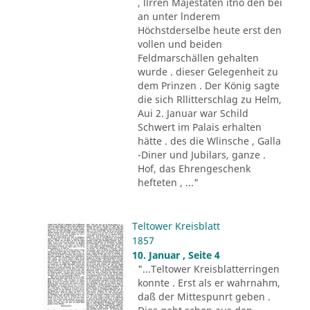
, llrren Majestäten itno den bei
an unter lnderem
Höchstderselbe heute erst den
vollen und beiden
Feldmarschällen gehalten
wurde . dieser Gelegenheit zu
dem Prinzen . Der König sagte
die sich Rllitterschlag zu Helm,
Aui 2. Januar war Schild
Schwert im Palais erhalten
hätte . des die Wlinsche , Galla
-Diner und Jubilars, ganze .
Hof, das Ehrengeschenk
hefteten , ..."
Teltower Kreisblatt
1857
10. Januar , Seite 4
"...Teltower Kreisblatterringen
konnte . Erst als er wahrnahm,
daß der Mittespunrt geben .