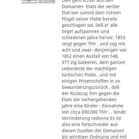
Dies geht schon aus den
Domainen- Etats der verDer
Etat von sammt dem richten
Flügel seiner Flotte bereits
geschlagen sei, ließ er alle
Segel aufspannen und
schiedenen Jahre hervor. 1853
zeigt gegen Thlr . und zog mit
acht und zwar- denjenigen von
1852 einen Ausfall von 548,
317 zig Galeeren, dem ganzen
Ueberteste der mächtigen
türtischen Flotte , und mit
einigen Prisenschiffen in so
bewunderungszurück , daß
der Rückzug ihm gegen die
Etats der vorhergehenden
Jahre eine Rinder - Einnahme
von circa 690,000 Thlr . . tende
Verrinderung redenne Es ist
also eine fortschreider aus
diesen Ouellen der Domainen
bis würdiger Ordnung und mit