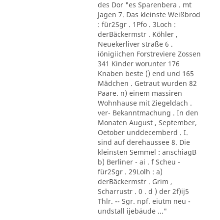
des Dor "es Sparenbera . mt
Jagen 7. Das kleinste Weißbrod
: für2Sgr . 1Pfo . 3Loch :
derBäckermstr . Köhler ,
Neuekerliver straße 6 .
iönigiichen Forstreviere Zossen
341 Kinder worunter 176
Knaben beste () end und 165
Mädchen . Getraut wurden 82
Paare. n) einem massiren
Wohnhause mit Ziegeldach .
ver- Bekanntmachung . In den
Monaten August , September,
Oetober unddecemberd . I.
sind auf derehaussee 8. Die
kleinsten Semmel : anschiagB
b) Berliner - ai . f Scheu -
für2Sgr . 29Lolh : a)
derBäckermstr . Grim ,
Scharrustr . 0 . d ) der 2f)ij5
Thlr. -- Sgr. npf. eiutm neu -
undstall ijebäude ..."