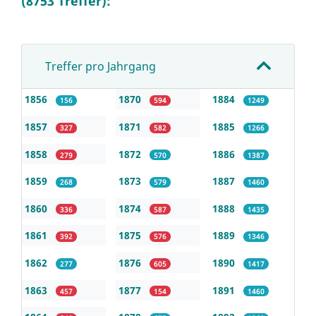
(8753 Treffer):
Treffer pro Jahrgang
1856
1870
1884
156
594
1249
1857
1871
1885
327
582
1266
1858
1872
1886
279
570
1387
1859
1873
1887
268
579
1460
1860
1874
1888
336
587
1435
1861
1875
1889
392
576
1346
1862
1876
1890
277
605
1417
1863
1877
1891
457
154
1460