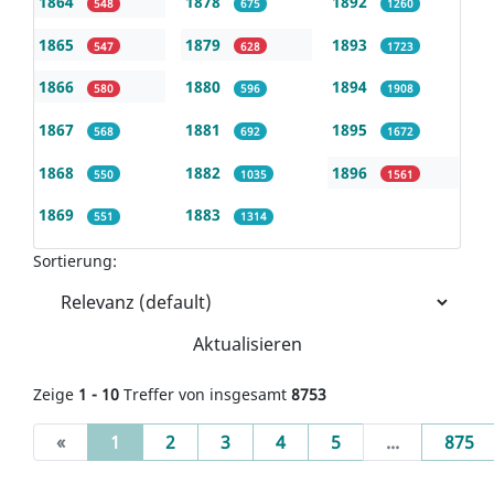
1864
1878
1892
548
675
1260
1865
1879
1893
547
628
1723
1866
1880
1894
580
596
1908
1867
1881
1895
568
692
1672
1868
1882
1896
550
1035
1561
1869
1883
551
1314
Sortierung:
Aktualisieren
Zeige
1 - 10
Treffer von insgesamt
8753
(current)
«
1
2
3
4
5
...
875