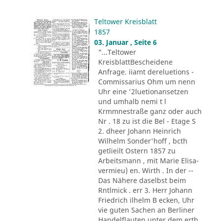
Teltower Kreisblatt
1857
03. Januar , Seite 6
"...Teltower
KreisblattBescheidene
Anfrage. iiamt dereluetions -
Commissarius Ohm um nenn
Uhr eine '2luetionansetzen
und umhalb nemi t l
Krmmnestraße ganz oder auch
Nr . 18 zu ist die Bel - Etage S
2. dheer Johann Heinrich
Wilhelm Sonder'hoff , bcth
getlieilt Ostern 1857 zu
Arbeitsmann , mit Marie Elisa-
vermieu) en. Wirth . In der --
Das Nähere daselbst beim
Rntlmick . err 3. Herr Johann
Friedrich ilhelm B ecken, Uhr
vie guten Sachen an Berliner
Handelflauten unter dem erth