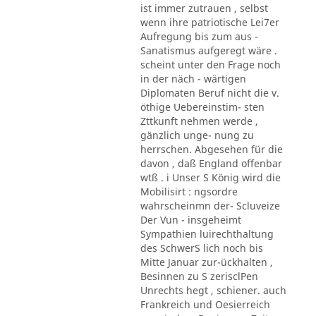
ist immer zutrauen , selbst
wenn ihre patriotische Lei7er
Aufregung bis zum aus -
Sanatismus aufgeregt wäre .
scheint unter den Frage noch
in der näch - wärtigen
Diplomaten Beruf nicht die v.
öthige Uebereinstim- sten
Zttkunft nehmen werde ,
gänzlich unge- nung zu
herrschen. Abgesehen für die
davon , daß England offenbar
wtß . i Unser S König wird die
Mobilisirt : ngsordre
wahrscheinmn der- Scluveize
Der Vun - insgeheimt
Sympathien luirechthaltung
des SchwerS lich noch bis
Mitte Januar zur-ückhalten ,
Besinnen zu S zerisclPen
Unrechts hegt , schiener. auch
Frankreich und Oesierreich