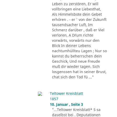
Leben zu zerstören, Er will
vollbringen eine Liebesthat,
Als Himmelsbote dein Gebet
erhören . - er ' von der Zukunft
tausendsacher Luft, Im
Schmerz darüber , daß er Viel
verloren, A D´rum richte
vorwärts, vorwärts nur den
Blick In deiner Lebens
nachtumhüllteu Lagen ; Nur so
kannst du beherrschen dein
Geschick, Und neue Freude
muß dir wieder tagen. Sich
losgenssen hat in seiner Brust,
chat sich den Tod fü ..."
Teltower Kreisblatt
1857
10. Januar , Seite 3
"...Teltower Kreisblatt* S sa
daselbst bei . Deputationen