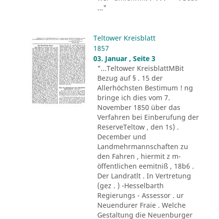
..."
Teltower Kreisblatt
1857
03. Januar , Seite 3
"...Teltower KreisblattMBit
Bezug auf § . 15 der
Allerhöchsten Bestimum ! ng
bringe ich dies vom 7.
November 1850 über das
Verfahren bei Einberufung der
ReserveTeltow , den 1s) .
December und
Landmehrmannschaften zu
den Fahren , hiermit z m-
öffentlichen eemitniß , 18b6 .
Der Landratlt . In Vertretung
(gez . ) -Hesselbarth
Regierungs - Assessor . ur
Neuendurer Fraie . Welche
Gestaltung die Neuenburger