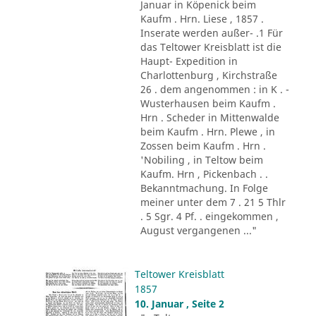
Januar in Köpenick beim
Kaufm . Hrn. Liese , 1857 .
Inserate werden außer- .1 Für
das Teltower Kreisblatt ist die
Haupt- Expedition in
Charlottenburg , Kirchstraße
26 . dem angenommen : in K . -
Wusterhausen beim Kaufm .
Hrn . Scheder in Mittenwalde
beim Kaufm . Hrn. Plewe , in
Zossen beim Kaufm . Hrn .
'Nobiling , in Teltow beim
Kaufm. Hrn , Pickenbach . .
Bekanntmachung. In Folge
meiner unter dem 7 . 21 5 Thlr
. 5 Sgr. 4 Pf. . eingekommen ,
August vergangenen ..."
Teltower Kreisblatt
1857
10. Januar , Seite 2