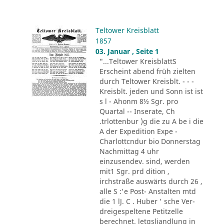
Teltower Kreisblatt
1857
03. Januar , Seite 1
"...Teltower KreisblattS
Erscheint abend früh zielten
durch Teltower Kreisblt. - - -
Kreisblt. jeden und Sonn ist ist
s l - Ahonm 8½ Sgr. pro
Quartal -- Inserate, Ch
.trlottenbur )g die zu A be i die
A der Expedition Expe -
Charlottcndur bio Donnerstag
Nachmittag 4 uhr
einzusendev. sind, werden
mit1 Sgr. prd dition ,
irchstraße auswärts durch 26 ,
alle S :'e Post- Anstalten mtd
die 1 lJ. C . Huber ' sche Ver-
dreigespeltene Petitzelle
berechnet. letgsliandlung in