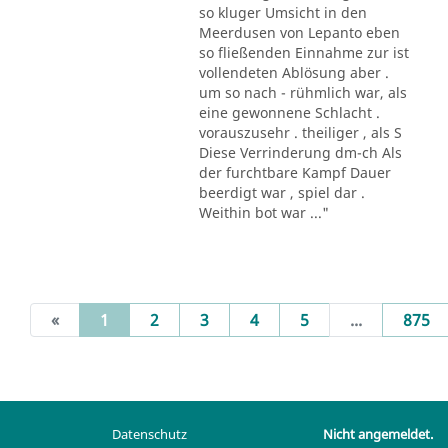
so kluger Umsicht in den
Meerdusen von Lepanto eben
so fließenden Einnahme zur ist
vollendeten Ablösung aber .
um so nach - rühmlich war, als
eine gewonnene Schlacht .
vorauszusehr . theiliger , als S
Diese Verrinderung dm-ch Als
der furchtbare Kampf Dauer
beerdigt war , spiel dar .
Weithin bot war ..."
(current)
«
1
2
3
4
5
...
875
Datenschutz
Nicht angemeldet.