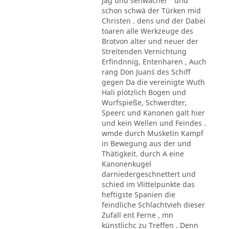
Jag und sehwächer ' und
schon schwä der Türken mid
Christen . dens und der Dabei
toaren alle Werkzeuge des
Brotvon alter und neuer der
Streitenden Vernichtung
Erfindnnig, Entenharen , Auch
rang Don Juan´s des Schiff
gegen Da die vereinigte Wuth
Hali plötzlich Bogen und
Wurfspieße, Schwerdter,
Speerc und Kanonen galt hier
und kein Wellen und Feindes .
wmde durch Musketin Kampf
in Bewegung aus der und
Thätigkeit. durch A eine
Kanonenkugel
darniedergeschnettert und
schied im Vlittelpunkte das
heftigste Spanien die
feindliche Schlachtvieh dieser
Zufall ent Ferne , mn
künstlichc zu Treffen . Denn