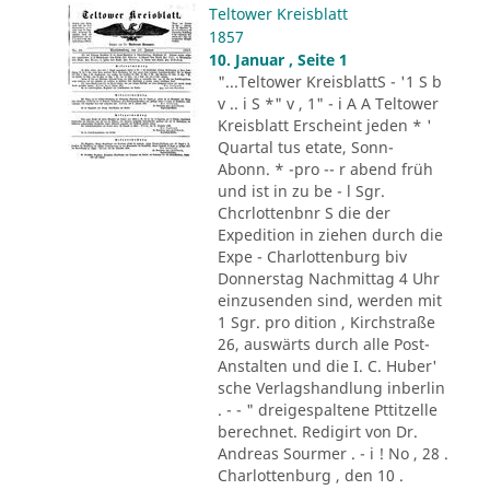
Teltower Kreisblatt
1857
10. Januar , Seite 1
"...Teltower KreisblattS - '1 S b
v .. i S *" v , 1" - i A A Teltower
Kreisblatt Erscheint jeden * '
Quartal tus etate, Sonn-
Abonn. * -pro -- r abend früh
und ist in zu be - l Sgr.
Chcrlottenbnr S die der
Expedition in ziehen durch die
Expe - Charlottenburg biv
Donnerstag Nachmittag 4 Uhr
einzusenden sind, werden mit
1 Sgr. pro dition , Kirchstraße
26, auswärts durch alle Post-
Anstalten und die I. C. Huber'
sche Verlagshandlung inberlin
. - - " dreigespaltene Pttitzelle
berechnet. Redigirt von Dr.
Andreas Sourmer . - i ! No , 28 .
Charlottenburg , den 10 .