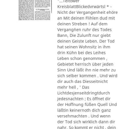
"...Teltower
KreisblattBlickedvrwärtsl * -
Nicht der Vergangenheit ehöre
an Mit deinen Flihlen dud mit
deinen Streben ! Auf dem
Vergang´nen ruhr des Todes
Bann, Die Zulunft nur giebt
deinen Geiste Leben. Der Tod
hat seinen Wohnsitz in ihm
drin Kühn bei des Leihes
Leben schon genommen ,
Gebietet herrisch über jeden
Sinn Und läßt ihn nie mehr zu
sich selber kommen . Und wird
dir auch das Diesseitnicht
mehr hell , ' Das
Lichtdesjenseitdringtdurch
jedesnachten ; Es öffnet dir
der Hoffnung füßen Quell Und
läßtin keinernoth dich ganz
versehmachten . Und wenn
der Tod sich wirklich dann dir
nahr, So kommt er nicht , dein