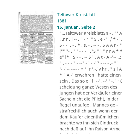
Teltower Kreisblatt
1881
15. Januar , Seite 2
"...Teltower KreisblattSn - . "' A
. .r r , l -- . " - r '" S . e -"' / * -' .
S - -' . - . * , s. - . -- - . S A A r - "
l"" "- . " ' - - - ' ,"S " ' " r r A * *
e" l* ' S - - . -- S ' . A t - A -'-- ..:
" . - - - " - --" - ' - -'´ ' - -- - .- " '
'- -'-- ---- - * ' 'r '.-.'v hr . " s l A
* " A -' erwahren . hatte einen
sein . Das so e ' l' --'. --' ' -. ' 18
scheidung ganze Wesen des
jungen hat der Verkäufer einer
Sache nicht die Pflicht, in der
Regel unaufge . Mannes ge -
strafrechtlich auch wenn der
dem Käufer eigenthümlichen
brachte wo ihn sich Eindruck
nach daß auf ihn Raison Arme