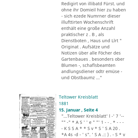
Redigirt von illibatd Fürst. und
ohne ihr Domieil hier zu haben
- sich ezede Numrner dieser
illufttirten Wochenschrift
enthält eine große Anzahl
praktischer z . B , als
Dienstboten , Haus und Llrt "
Originat . Aufsätze und
Notizen über alle Föcher des
Gartenbaues . besonders ober
Blumen -, schaflsbeamten
andlungsdiener odtr emüse -
und Obstbaumz ..."
Teltower Kreisblatt
1881
15. Januar , Seite 4
"...Teltower Kreisblatt' l -' 7 '--
"" -" * A S ' ' e " "' 1 - - . * - - -
- K S S A * * S v * S ' S A 20 .
*A 4s -d - ' s". ' S A .:: ) . - S * v