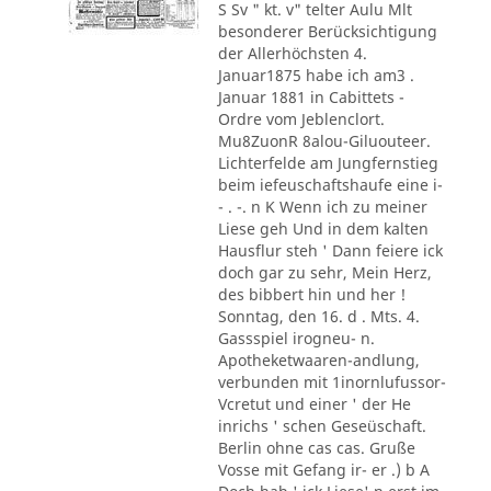
S Sv " kt. v" telter Aulu Mlt
besonderer Berücksichtigung
der Allerhöchsten 4.
Januar1875 habe ich am3 .
Januar 1881 in Cabittets -
Ordre vom Jeblenclort.
Mu8ZuonR 8alou-Giluouteer.
Lichterfelde am Jungfernstieg
beim iefeuschaftshaufe eine i-
- . -. n K Wenn ich zu meiner
Liese geh Und in dem kalten
Hausflur steh ' Dann feiere ick
doch gar zu sehr, Mein Herz,
des bibbert hin und her !
Sonntag, den 16. d . Mts. 4.
Gassspiel irogneu- n.
Apotheketwaaren-andlung,
verbunden mit 1inornlufussor-
Vcretut und einer ' der He
inrichs ' schen Geseüschaft.
Berlin ohne cas cas. Gruße
Vosse mit Gefang ir- er .) b A