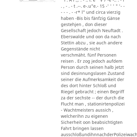
. , - . - t .--. e-.u"e.- 15 -' ' ' " '- -
- - - . - -r* l" und circa vierzig
haben -Bis bis fänfzig Gänse
gestehjen , don dieser
Gesellschaft jedoch Neuftadt .
Eberswalde und oon da nach
Stettin abzu , sie auch andere
Gegenstände nicht
verschmäht. fünf Personen
reisen . Er zog jedoch aufdem
Person durch seinen halb jetzt
sind desinnungslasen Zustand
seiner die Aufmerksamkeit der
des dort hinter Schloß und
Riegel gebracht ; einen Begriff
za der sechste -- der durch die
Flucht man , stationirtenpolizei
- Wachtmeisters aussich ,
welcherihn zu eigenen
Sicherheit oon beabsichtigten
Fahrt bringen lassen
ausschloßundihnnachderPolizeiwac