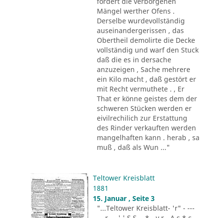
fordert die verborgenen
Mängel werther Ofens .
Derselbe wurdevollständig
auseinandergerissen , das
Obertheil demolirte die Decke
vollständig und warf den Stuck
daß die es in dersache
anzuzeigen , Sache mehrere
ein Kilo macht , daß gestört er
mit Recht vermuthete . , Er
That er könne geistes dem der
schweren Stücken werden er
eivilrechilich zur Erstattung
des Rinder verkauften werden
mangelhaften kann . herab , sa
muß , daß als Wun ..."
Teltower Kreisblatt
1881
15. Januar , Seite 3
"...Teltower Kreisblatt- 'r" - ---
-.. r - . ' ' S S - .* - v r - A s * s -