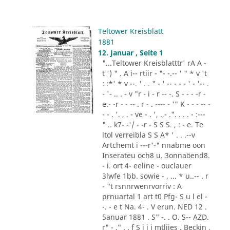
Teltower Kreisblatt
1881
12. Januar , Seite 1
"...Teltower Kreisblatttr' rA A -
t ') " . A i-- rtiir - "- -.-- ' " * v 't
: :*' * v --. ' . . " - ' -- - - - ' - '-- .
- '- .. . - v "r - i - r -- -. S - - - -r -
e.- -r - - -- . r - . ---- - '" K - - - -- -
- - . '. , . - ve - . ', .,- .". . . . - :---
" .. k7- -'/ - -r - S S S. , : - e. Te
ltol verreibla S S A* ' . . .--v
Artchemt i ---r'-" nnabme oon
Inserateu och8 u. 3onnaöend8.
- i. ort 4- eeline - ouclauer
3lwfe 1bb. sowie - , ... * u..-- . r
- "t rsnnrwenrvorriv : A
prnuartal 1 art t0 Pfg- S u l el -
-. - e t Na. 4- . V erun. NED 12 .
5anuar 1881 . S" -. . O. S-- AZD.
r" - ." . . f S i i i mtliies . Beckin ,