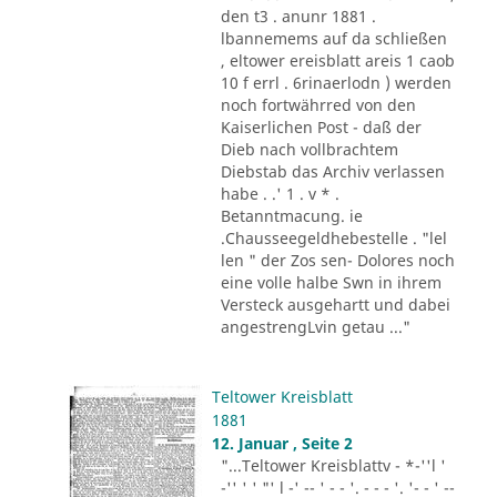
den t3 . anunr 1881 .
lbannemems auf da schließen
, eltower ereisblatt areis 1 caob
10 f errl . 6rinaerlodn ) werden
noch fortwährred von den
Kaiserlichen Post - daß der
Dieb nach vollbrachtem
Diebstab das Archiv verlassen
habe . .' 1 . v * .
Betanntmacung. ie
.Chausseegeldhebestelle . "lel
len " der Zos sen- Dolores noch
eine volle halbe Swn in ihrem
Versteck ausgehartt und dabei
angestrengLvin getau ..."
Teltower Kreisblatt
1881
12. Januar , Seite 2
"...Teltower Kreisblattv - *-''l '
-'' ' ' "' l -' -- ' - - '. - - - '. '- - ' --