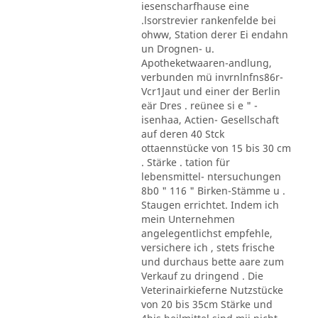
iesenscharfhause eine
.lsorstrevier rankenfelde bei
ohww, Station derer Ei endahn
un Drognen- u.
Apotheketwaaren-andlung,
verbunden mü invrnlnfns86r-
Vcr1Jaut und einer der Berlin
eär Dres . reünee si e " -
isenhaa, Actien- Gesellschaft
auf deren 40 Stck
ottaennstücke von 15 bis 30 cm
. Stärke . tation für
lebensmittel- ntersuchungen
8b0 " 116 " Birken-Stämme u .
Staugen errichtet. Indem ich
mein Unternehmen
angelegentlichst empfehle,
versichere ich , stets frische
und durchaus bette aare zum
Verkauf zu dringend . Die
Veterinairkieferne Nutzstücke
von 20 bis 35cm Stärke und