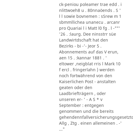
ck-peniou poleamer trae edd . i
nlittwoeh8 u . 80nnaöends . S '
l l sowie bovnemen : sSrew m 1
sbmmllichea unanecu . arcanr
pro Quariai l i Matt l0 fg . l -""'
'26 . :laurg. Dee ninsstrr süe
Landwirtdschaft hat den
Bezirks - bi -'- Jeor 5 .
Abonnements auf das V erun,
aen 15 . :kannar 1881 . '
eltower ,neigblat rris l Mark 10
f ercl . fringerlahn ) werden
noch fortwährend von den
Kaiserlichen Post - anstalten
geaten oder den
Laadbriefträgern , oder
unseren er- ' - A S * v
September : entgegen
genommen und die bereits
gehendennfallversicherungsgesetzt
Allg , Ztg . einen allemeinen . -'
..."