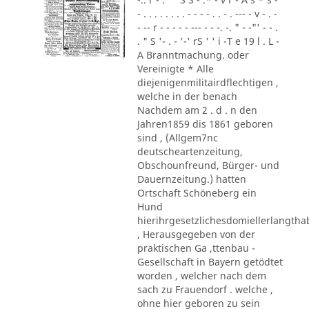
- . . . . . . . . - - - - . . - . --- - v - . -
- -- r - - - - - --- - - -. -. " - -"' - - .
. " S '- . - '-' rS ' ' i -T e 19 l . L -
A Branntmachung. oder
Vereinigte * Alle
diejenigenmilitairdflechtigen ,
welche in der benach
Nachdem am 2 . d . n den
Jahren1859 dis 1861 geboren
sind , (Allgem7nc
deutscheartenzeitung,
Obschounfreund, Bürger- und
Dauernzeitung.) hatten
Ortschaft Schöneberg ein
Hund
hierihrgesetzlichesdomiellerlangth
, Herausgegeben von der
praktischen Ga ,ttenbau -
Gesellschaft in Bayern getödtet
worden , welcher nach dem
sach zu Frauendorf . welche ,
ohne hier geboren zu sein