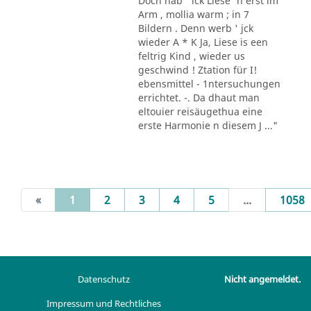
Doch hab ' ick Liese' n erst im
Arm , mollia warm ; in 7
Bildern . Denn werb ' jck
wieder A * K Ja, Liese is een
feltrig Kind , wieder us
geschwind ! Ztation für I!
ebensmittel - 1ntersuchungen
errichtet. -. Da dhaut man
eltouier reisäugethua eine
erste Harmonie n diesem J ..."
(current)
«
1
2
3
4
5
...
1058
Datenschutz
Nicht angemeldet.
Impressum und Rechtliches