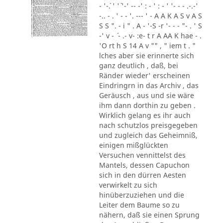
- '-´. ' '´ '-' -- -' : - ' : - ' '- - - .-.-'
-.. - . ' - - '. --- ' - A A K A S v A S
S S ". - i " . A - '-S -r '- - - "- . ' S
-' v - ´ - .- v- :e- t r A AA K hae - .
'O rt h S 14 A v "" , " iem t . "
lches aber sie erinnerte sich
ganz deutlich , daß, bei
Ränder wieder' erscheinen
Eindringrn in das Archiv , das
Geräusch , aus und sie wäre
ihm dann dorthin zu geben .
Wirklich gelang es ihr auch
nach schutzlos preisgegeben
und zugleich das Geheimniß,
einigen mißglückten
Versuchen vennittelst des
Mantels, dessen Capuchon
sich in den dürren Aesten
verwirkelt zu sich
hinüberzuziehen und die
Leiter dem Baume so zu
nähern, daß sie einen Sprung