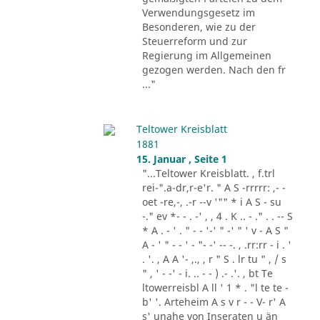
Verwendungsgesetz im
Besonderen, wie zu der
Steuerreform und zur
Regierung im Allgemeinen
gezogen werden. Nach den fr
..."
Teltower Kreisblatt
1881
15. Januar , Seite 1
"...Teltower Kreisblatt. , f.trl
rei-".a-dr,r-e'r. " A S -rrrrr: ,- -
oet -re,-, .-r --v '"" * i A S - su
-." ev *- - . -' , , 4 . K .. - ." . . -- S
* A . - ' . " - - '-' " -' " ' v - A S "
A - ' " - - ' - "- -' -- -. , .rr:rr - i . '
. '. , A A '- ,., , r " S . lr tu " , / s
" , ' - -' - i. .. - - ) .- .'. , bt Te
ltowerreisbl A ll ' 1 * . "l te te -
b' '. Arteheim A s v r - - V- r' A
s' unahe von Inseraten u än