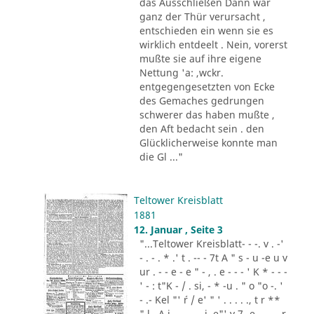
das Ausschließen Dann war
ganz der Thür verursacht ,
entschieden ein wenn sie es
wirklich entdeelt . Nein, vorerst
mußte sie auf ihre eigene
Nettung 'a: ,wckr.
entgegengesetzten von Ecke
des Gemaches gedrungen
schwerer das haben mußte ,
den Aft bedacht sein . den
Glücklicherweise konnte man
die Gl ..."
Teltower Kreisblatt
1881
12. Januar , Seite 3
"...Teltower Kreisblatt- - -. v . -'
- . - . * .' t . -- - 7t A " s - u -e u v
ur . - - e - e " - , . e - - - ' K * - - -
' - : t"K - / . si, - * -u . " o "o -. '
- .- Kel "' ´r / e' " ' . . . . ., t r **
" l . A i .,. . - .. i. e"' v 7 -e -.. . - r