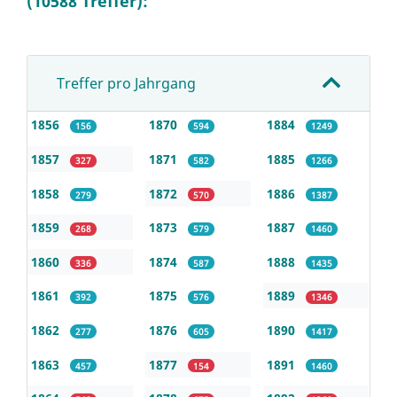
(10588 Treffer):
Treffer pro Jahrgang
1856
1870
1884
156
594
1249
1857
1871
1885
327
582
1266
1858
1872
1886
279
570
1387
1859
1873
1887
268
579
1460
1860
1874
1888
336
587
1435
1861
1875
1889
392
576
1346
1862
1876
1890
277
605
1417
1863
1877
1891
457
154
1460