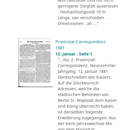
4bis heilmittel sind mii nicht
geringerer Sorgfalt auserlesen
. Hochachtungsvoll 10 m
Länge, von verschieden .
Dimensionen , ah ..."
Provinzial-Correspondenz
1881
12. Januar , Seite 1
"...No. 2. Provinzial-
Correspondenz. Neunzehnter
Jahrgang. 12. Januar 1881.
Dankschreiben des Kaisers.
Auf die Glückwunsch-
Adressen, welche die
städtischen Behörden von
Berlin Sr. Majestät dem Kaiser
und König überreicht haben,
ist denselben folgende
Erwiderung zugegangen: Aus
der beim Jahreswechsel Mir
von dem Magistrat