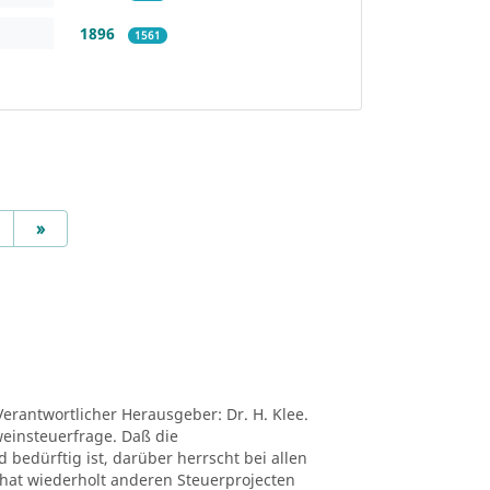
1896
1561
Next
»
Verantwortlicher Herausgeber: Dr. H. Klee.
tweinsteuerfrage. Daß die
edürftig ist, darüber herrscht bei allen
ei hat wiederholt anderen Steuerprojecten