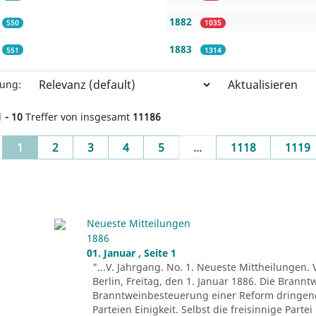
1882
550
1035
1883
551
1314
Aktualisieren
rung:
1 - 10
Treffer von insgesamt
11186
(current)
1
2
3
4
5
...
1118
1119
Neueste Mitteilungen
1886
01. Januar , Seite 1
"...V. Jahrgang. No. 1. Neueste Mittheilungen. 
Berlin, Freitag, den 1. Januar 1886. Die Brann
Branntweinbesteuerung einer Reform dringend b
Parteien Einigkeit. Selbst die freisinnige Part