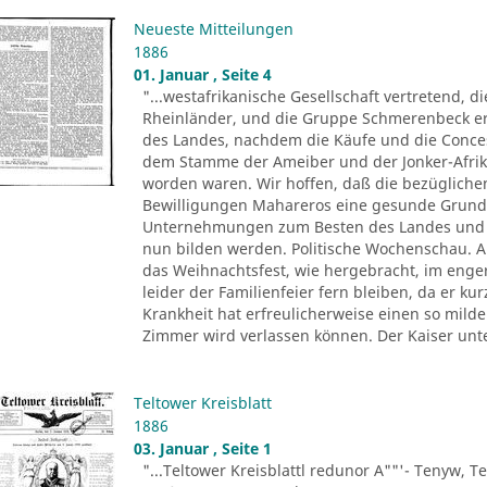
Neueste Mitteilungen
1886
01. Januar , Seite 4
"...westafrikanische Gesellschaft vertretend, d
Rheinländer, und die Gruppe Schmerenbeck erh
des Landes, nachdem die Käufe und die Conce
dem Stamme der Ameiber und der Jonker-Afrika
worden waren. Wir hoffen, daß die bezüglichen
Bewilligungen Mahareros eine gesunde Grund
Unternehmungen zum Besten des Landes und z
nun bilden werden. Politische Wochenschau. Au
das Weihnachtsfest, wie hergebracht, im eng
leider der Familienfeier fern bleiben, da er k
Krankheit hat erfreulicherweise einen so mil
Zimmer wird verlassen können. Der Kaiser unt
Teltower Kreisblatt
1886
03. Januar , Seite 1
"...Teltower Kreisblattl redunor A""'- Tenyw, Te