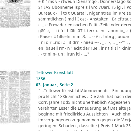
e K ' ms v - rtweun Dienstnqo , Donnerstago Son
S1 IAS Ubonneme ispreis l vro 7Uarü r5 lg . 
Bureaux - : l to t Quartal . nigenntreu im Kre
sämmtlichen ) md l I ost - Anstalten , Brieftraue
e .. e Prew der emsachen Petit -Zeile oder de
g80 .:, -- i i-'ot hl0lil.0T l. terrn. en - anun io_ .
rRaiser U1illselm mm :3. .:. -- 6i . Inbrg , auuar ld3
' ni d r ..ridi .: . it drn - niieu --- . _ .. -, ., _ --
en lbaueli rm- n ' eckt der rue . ir r t'ti ! ir Ri
. - tr niln- un : irun lti - ..."
Teltower Kreisblatt
1886
03. Januar , Seite 2
"...Teltower KreisblattAbonnements - Einladun
pro kllcht 1886 am iches . Die Zahl hat nach de
Corr. Jahre 1dd5 nicht unerheblich Abgesehen 
verehrten Leser die Erneuerung auf Das alte J
beginne mit friedlirkleu Aussichten ! Auch oh
im vergangenen zugenommen gegen die V orja
geringem Schaden , dasselbe ( Preis 1 Mark 25 P