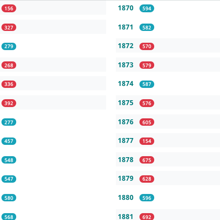
1870
156
594
1871
327
582
1872
279
570
1873
268
579
1874
336
587
1875
392
576
1876
277
605
1877
457
154
1878
548
675
1879
547
628
1880
580
596
1881
568
692