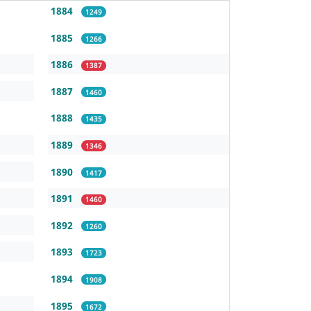
1884
1249
1885
1266
1886
1387
1887
1460
1888
1435
1889
1346
1890
1417
1891
1460
1892
1260
1893
1723
1894
1908
1895
1672