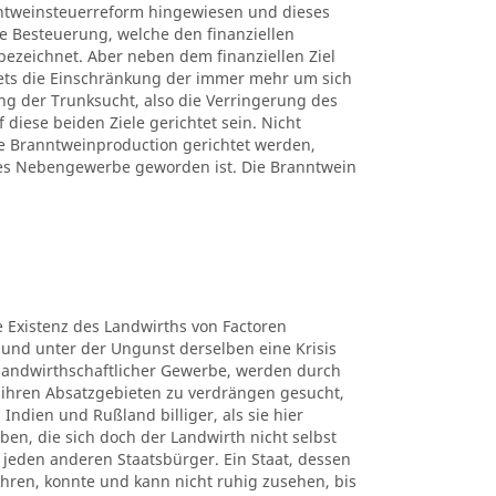
ntweinsteuerreform hingewiesen und dieses
ne Besteuerung, welche den finanziellen
bezeichnet. Aber neben dem finanziellen Ziel
tets die Einschränkung der immer mehr um sich
g der Trunksucht, also die Verringerung des
iese beiden Ziele gerichtet sein. Nicht
 Branntweinproduction gerichtet werden,
hes Nebengewerbe geworden ist. Die Branntwein
ie Existenz des Landwirths von Factoren
 und unter der Ungunst derselben eine Krisis
e landwirthschaftlicher Gewerbe, werden durch
ihren Absatzgebieten zu verdrängen gesucht,
 Indien und Rußland billiger, als sie hier
en, die sich doch der Landwirth nicht selbst
für jeden anderen Staatsbürger. Ein Staat, dessen
hren, konnte und kann nicht ruhig zusehen, bis