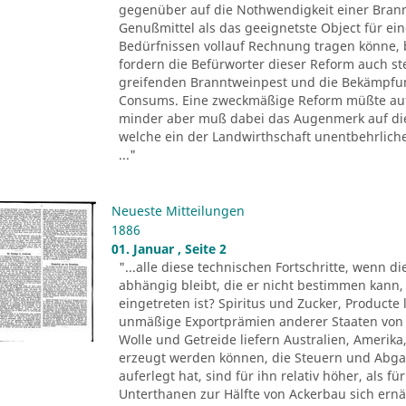
gegenüber auf die Nothwendigkeit einer Bran
Genußmittel als das geeignetste Object für ei
Bedürfnissen vollauf Rechnung tragen könne, 
fordern die Befürworter dieser Reform auch s
greifenden Branntweinpest und die Bekämpfun
Consums. Eine zweckmäßige Reform müßte auf d
minder aber muß dabei das Augenmerk auf die
welche ein der Landwirthschaft unentbehrlic
..."
Neueste Mitteilungen
1886
01. Januar , Seite 2
"...alle diese technischen Fortschritte, wenn d
abhängig bleibt, die er nicht bestimmen kann,
eingetreten ist? Spiritus und Zucker, Product
unmäßige Exportprämien anderer Staaten von 
Wolle und Getreide liefern Australien, Amerika,
erzeugt werden können, die Steuern und Abgab
auferlegt hat, sind für ihn relativ höher, als 
Unterthanen zur Hälfte von Ackerbau sich ernä