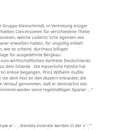
ie Gruppe Kleinschmidt, in Vertretung einiger
ielten Concessionen für verschiedene Theile
ssionen, welche Lüderitz'sche Agenten von
ner erworben hatten, für ungültig erklärt
, wie es scheint, durchaus billigen
lage für ausgedehnte Bergbau-
um wirthschaftlichen Vortheile Deutschlands
s dem Inlande . Die Kaiserliche Familie hat
eren Kreise begangen. Prinz Wilhelm mußte
urz vor dem Fest an den Masern erkrankte; die
den Verlauf genommen, daß er demnächst das
ernimmt wieder seine regelmäßigen Spazier ..."
nyw er - .. kreisbla Inserate werden in der v ' "'