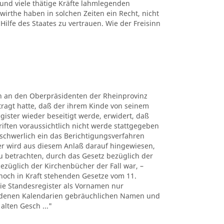
 und viele thätige Kräfte lahmlegenden
rthe haben in solchen Zeiten ein Recht, nicht
Hilfe des Staates zu vertrauen. Wie der Freisinn
rn an den Oberpräsidenten der Rheinprovinz
tragt hatte, daß der ihrem Kinde von seinem
gister wieder beseitigt werde, erwidert, daß
riften voraussichtlich nicht werde stattgegeben
chwerlich ein das Berichtigungsverfahren
er wird aus diesem Anlaß darauf hingewiesen,
u betrachten, durch das Gesetz bezüglich der
bezüglich der Kirchenbücher der Fall war, –
noch in Kraft stehenden Gesetze vom 11.
 die Standesregister als Vornamen nur
iedenen Kalendarien gebräuchlichen Namen und
alten Gesch ..."