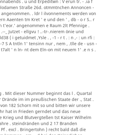
nabends . u und Erpeditwn : V erun tr. - .ia f
i Polodamen Straße 26d. otmmtnchen Annoncen -
ise angenommen. . ldr l ilvonnements werden von
rn Aaenten tm Kret ' e und den ' , db - o r S.. r
ren t'eor.' angenommen e Raum 2lt Pfennige .
: ) .--_ Jutzet - ellgvu ! ..-tr-.nierem önie und
8 ( i getuidmet ,Ysle . , -1 - r t . : n ,- : un rfi :
"' . , -7 S A tntln 1' tensinn nur , nem , .tlle de - usn -
nlr t7alt ' n ln- nt dem Eln-on mit neuem 1' .e n s .
g . Mit dieser Nummer beginnt das l . Quartal
r Drände im im preußischen Staate der ., Stat .
von 182 Schorn mit so und bitten wir unsere
ahr hat in Frieden gerndet und das neue
ne Krieg und Blutvergteßen tst Kaiser Wilhelm
hre . steindränden und 2 17 Branden
f . excl . Bringertohn ) recht bald daß die