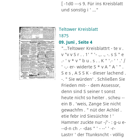
[ -1d0 ---s 9. Für ins Kreisblatt
und sonstig i ' ..."
Teltower Kreisblatt
1875
09. Juni , Seite 4
"...Teltower Kreisblattrt - te v .
v "v v S r . . 1' " '- .,. ., -. s S " e
.- ' v * v " b u . s . . K " '.- ' ' .' /
' -,- er- widerte S * v A " A ' " .
S e s , A S S K - dieser lachend .
-. " Sie würden' . Schließen Sie
Frieden mit- - dem Assessor,
denn sind S seiner t sonst
heute nicht so heiter . scheu --
ein B . 'weis, Zange Sie nicht
gewachfm . " nüt der Achlel .
etie febr ird Siesüichte ! '
Hammer zuckte nur -/'- : g-u e-
--d-n ch .- -das " ' - --' ' -r-
Lastrr ' der Ttunksncht - völlig