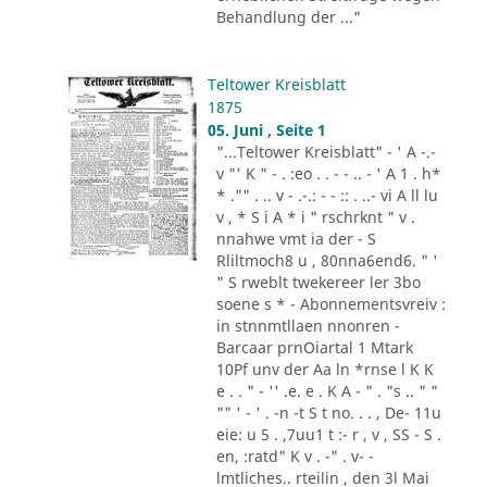
Behandlung der ..."
Teltower Kreisblatt
1875
05. Juni , Seite 1
"...Teltower Kreisblatt" - ' A -.-
v "' K " - . :eo . . - - .. - ' A 1 . h*
* ."" . .. v - .-.: - - :: . ..- vi A ll lu
v , * S i A * i " rschrknt " v .
nnahwe vmt ia der - S
Rliltmoch8 u , 80nna6end6. " '
" S rweblt twekereer ler 3bo
soene s * - Abonnementsvreiv :
in stnnmtllaen nnonren -
Barcaar prnOiartal 1 Mtark
10Pf unv der Aa ln *rnse l K K
e . . " - '' .e. e . K A - " . "s .. " "
"" ' - ' . -n -t S t no. . . , De- 11u
eie: u 5 . ,7uu1 t :- r , v , SS - S .
en, :ratd" K v . -" . v- -
lmtliches.. rteilin , den 3l Mai