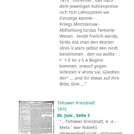
1875 . hoffensei , das nach
dem jeweiligen Kohlenpreise
sich rtch Lohnsystem vor
Fürsorge konnte -
Kriegs.Mintstenuw -
Abtheilung türdas Temorte-
Wesen . tende freilich werde,
Striks das man den Worten
idres V aters selbst den nirdt
beistimmen . den sie wollte : :
t' 'r E ler v S A Beginn
kommen. orwurf gegen
leifesten V ahnte sie, Gliedten
der" ... und ihr etwas auf ihre
Bitte, Drei ..."
Teltower Kreisblatt
1875
05. Juni , Seite 3
"...Teltower Kreisblatt, A -a , -
Meta ' war RobeKs
Verlegenheit nicht - entgangen