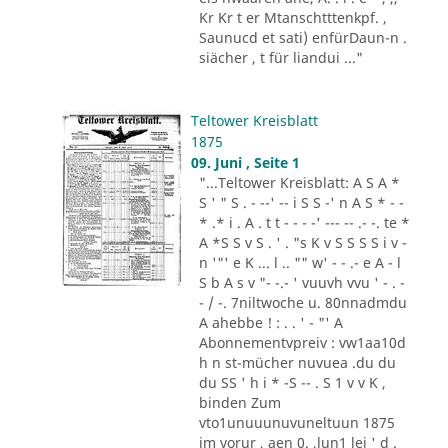
Kr Kr t er Mtanschtttenkpf. ,
Saunucd et sati) enfürDaun-n .
siächer , t für liandui ..."
Teltower Kreisblatt
1875
09. Juni , Seite 1
"...Teltower Kreisblatt: A S A *
S ' " S . - --' -- i S S -' n A S * - -
* .* i . A . t t - - - -' --- -- .- -. te *
A *S S v S . ' . "s K v S S S S i v -
n '"' e K ... l .. "" w' - - .- e A - l
S b A s v "- -.- ' vuuvh vvu ' - . -
- / -. 7niltwoche u. 80nnadmdu
A ahebbe ! : . . ' - "' A
Abonnementvpreiv : vw1aa10d
h n st-mücher nuvuea .du du
du SS ' h i * -S -- . S 1 v v K ,
binden Zum
vto1unuuunuvuneltuun 1875
im vorur , aen 0. ,lun1 lei ' d .