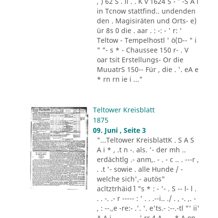
, ) 62 S . il . . K v 1624 5 - ' -S A i
in Tcnow stattfind.. undenden
den . Magisiräten und Orts- e)
ür 8s 0 die . aar . : -: - ' r: '
Teltow - Tempelhostl ' ö(D-- " i
" "- s * - Chaussee 150 r- . V
oar tsit Erstellungs- Or die
MuuatrS 150-- Für , die . '. eA e
* rn rn ie i ..."
Teltower Kreisblatt
1875
09. Juni , Seite 3
"...Teltower KreisblattK . S A S
A i * , .t n -. als. '- der mh ..
erdächtlg .- anm,. - . - c .. . ---r ,
. .t '- sowie . alle Hunde / -
welche sich',- autös"
acltztrhäid´ l "s * : - '- . S -- l- l .
. . -. .- r ----- : ' . . .--i.. ./ . , -. ,. -
, : --.,e -re:- .'. '. e'ts.- :--.-tl "' ii'
A A i - .. . - . . ',rr 4 A - .- * A on