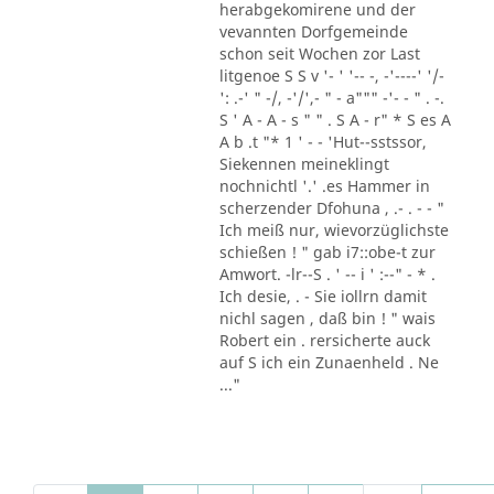
herabgekomirene und der
vevannten Dorfgemeinde
schon seit Wochen zor Last
litgenoe S S v '- ' '-- -, -'----' '/-
': .-' " -/, -'/',- " - a""" -'- - " . -.
S ' A - A - s " " . S A - r" * S es A
A b .t "* 1 ' - - 'Hut--sstssor,
Siekennen meineklingt
nochnichtl '.' .es Hammer in
scherzender Dfohuna , .- . - - "
Ich meiß nur, wievorzüglichste
schießen ! " gab i7::obe-t zur
Amwort. -lr--S . ' -- i ' :--" - * .
Ich desie, . - Sie iollrn damit
nichl sagen , daß bin ! " wais
Robert ein . rersicherte auck
auf S ich ein Zunaenheld . Ne
..."