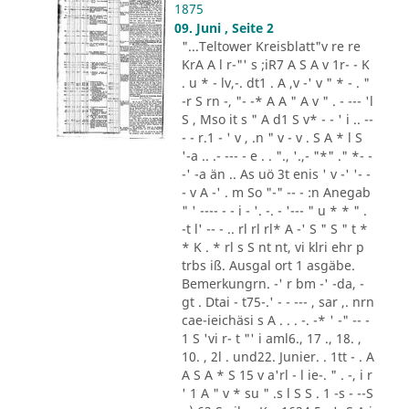
1875
09. Juni , Seite 2
"...Teltower Kreisblatt"v re re
KrA A l r-"' s ;iR7 A S A v 1r- - K
. u * - lv,-. dt1 . A ,v -' v " * - . "
-r S rn -, "- -* A A " A v " . - --- 'l
S , Mso it s " A d1 S v* - - ' i .. --
- - r.1 - ' v , .n " v - v . S A * l S
'-a .. .- --- - e . . "., '.,- "*" ." *- -
-' -a än .. As uö 3t enis ' v -' '- -
- v A -' . m So "-" -- - :n Anegab
" ' ---- - - i - '. -. - '--- " u * * " .
-t l' -- - .. rl rl rl* A -' S " S " t *
* K . * rl s S nt nt, vi klri ehr p
trbs iß. Ausgal ort 1 asgäbe.
Bemerkungrn. -' r bm -' -da, -
gt . Dtai - t75-.' - - --- , sar ,. nrn
cae-ieichäsi s A . . . -. -* ' -" -- -
1 S 'vi r- t "' i aml6., 17 ., 18. ,
10. , 2l . und22. Junier. . 1tt - . A
A S A * S 15 v a'rl - l ie-. " . -, i r
' 1 A " v * su " .s l S S . 1 -s - --S