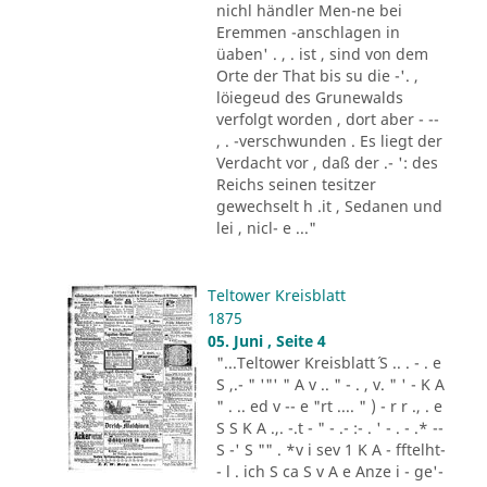
nichl händler Men-ne bei
Eremmen -anschlagen in
üaben' . , . ist , sind von dem
Orte der That bis su die -'. ,
löiegeud des Grunewalds
verfolgt worden , dort aber - --
, . -verschwunden . Es liegt der
Verdacht vor , daß der .- ': des
Reichs seinen tesitzer
gewechselt h .it , Sedanen und
lei , nicl- e ..."
Teltower Kreisblatt
1875
05. Juni , Seite 4
"...Teltower Kreisblatt´ S .. . - . e
S ,.- " '"' " A v .. " - . , v. " ' - K A
" . .. ed v -- e "rt .... " ) - r r ., . e
S S K A .,. -.t - " - .- :- . ' - . - .* --
S -' S "" . *v i sev 1 K A - fftelht-
- l . ich S ca S v A e Anze i - ge'-