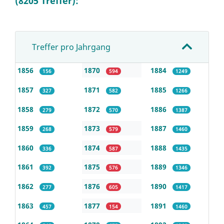
(8205 Treffer):
Treffer pro Jahrgang
1856
1870
1884
156
594
1249
1857
1871
1885
327
582
1266
1858
1872
1886
279
570
1387
1859
1873
1887
268
579
1460
1860
1874
1888
336
587
1435
1861
1875
1889
392
576
1346
1862
1876
1890
277
605
1417
1863
1877
1891
457
154
1460