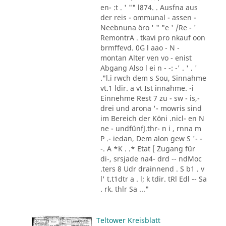
en- :t . ' "" l874. . Ausfna aus
der reis - ommunal - assen -
Neebnuna öro ' " "e ' /Re - '
RemontrA . tkavi pro nkauf oon
brmffevd. 0G l aao - N -
montan Alter ven vo - enist
Abgang Also l ei n - -: -' . ' . '
."l.i rwch dem s Sou, Sinnahme
vt.1 ldir. a vt Ist innahme. -i
Einnehme Rest 7 zu - sw - is,-
drei und arona '- mowris sind
im Bereich der Köni .nicl- en N
ne - undfünfJ.thr- n i , rnna m
P .- iedan, Dem alon gew S '- -
-. A *K . .* Etat [ Zugang für
di-, srsjade na4- drd -- ndMoc
.ters 8 Udr drainnend . S b1 . v
l' t.t1dtr a . l; k tdir. tRl Edl -- Sa
. rk. thlr Sa ..."
Teltower Kreisblatt