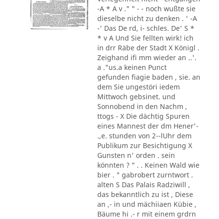
-A * A v ." " - - noch wußte sie
dieselbe nicht zu denken . ' -A
-' Das De rd, i- schles. De' S *
* v A Und Sie fellten wirk! ich
in drr Räbe der Stadt X Königl .
Zeighand ifi mm wieder an ..'.
a ."us.a keinen Punct
gefunden fiagie baden , sie. an
dem Sie ungestöri iedem
Mittwoch gebsinet. und
Sonnobend in den Nachm ,
ttogs - X Die dächtig Spuren
eines Mannest der dm Hener'-
.,e. stunden von 2--lUhr dem
Publikum zur Besichtigung X
Gunsten n' orden . sein
könnten ? " . . Keinen Wald wie
bier . " gabrobert zurntwort .
alten S Das Palais Radziwill ,
das bekanntlich zu ist , Diese
an ,- in und mächiiaen Kübie ,
Bäume hi .- r mit einem grdrn