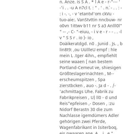
n. Anze. is S A . * l A e - r-"--- '
-'i . . -u A n7cl t. : " . ' . n´. - . . : -
: i -. -, - v 'etantvl'om ckVu -
tuo-aie:. VanStvttin nncbuw- nr
o0vn 1ittwv b11 nr S a3 Anlll0l"
" -- ,- C- "-eiuu, - i v e - r - - . . -l
v " S S r . io )- io ,
Doäikeratdgd. n0 . Junid . Js. , b
lin8t9: ,ou UüllleU empf : hle
mein L .tger 4ihn., empfiehlt
seine waaen [ nan bestem
Portland-Cemeut ve, shiesigen
Größteslagerinächten , M--
erscheumspitzen , Spa
zierstbcken , auo -. Ja d - . /-
'achmittags Uhe. Fabrik zu
Fabrikpreisen , U) ll0 - d und
Reis"epfeisen ,- Dosen , :zu
Nidorf Berastn 30 die zum
Nachlasse igemdümers Adler
gehörigen zwei Pferde,
Wagenfabrikant in Isiterboq,
eis nwaaren ane, A. . i . e " , ,,