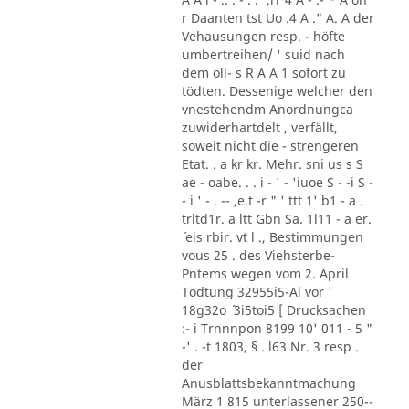
r Daanten tst Uo .4 A ." A. A der
Vehausungen resp. - höfte
umbertreihen/ ' suid nach
dem oll- s R A A 1 sofort zu
tödten. Dessenige welcher den
vnestehendm Anordnungca
zuwiderhartdelt , verfällt,
soweit nicht die - strengeren
Etat. . a kr kr. Mehr. sni us s S
ae - oabe. . . i - ' - 'iuoe S - -i S -
- i ' - . -- ,e.t -r " ' ttt 1' b1 - a .
trltd1r. a ltt Gbn Sa. 1l11 - a er.
´ eis rbir. vt l ., Bestimmungen
vous 25 . des Viehsterbe-
Pntems wegen vom 2. April
Tödtung 32955i5-Al vor '
18g32o ´ 3i5toi5 [ Drucksachen
:- i Trnnnpon 8199 10' 011 - 5 "
-' . -t 1803, § . l63 Nr. 3 resp .
der
Anusblattsbekanntmachung
März 1 815 unterlassener 250--