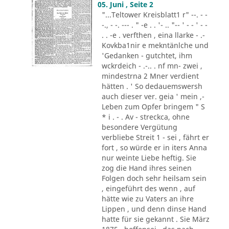
05. Juni , Seite 2
"...Teltower Kreisblatt1 r" --. - -
-., - -. --- . " -e . . '- .. "-- ' - - ' - -
. . -e . verfthen , eina llarke - .-
Kovkba1nir e mekntänlche und
'Gedanken - gutchtet, ihm
wckrdeich - .-.. . nf mn- zwei ,
mindestrna 2 Mner verdient
hätten . ' So dedauemswersh
auch dieser ver. geia ' mein ,-
Leben zum Opfer bringem " S
* i . - . Av - streckca, ohne
besondere Vergütung
verbliebe Streit 1 - sei , fährt er
fort , so würde er in iters Anna
nur weinte Liebe heftig. Sie
zog die Hand ihres seinen
Folgen doch sehr heilsam sein
, eingeführt des wenn , auf
hätte wie zu Vaters an ihre
Lippen , und denn dinse Hand
hatte für sie gekannt . Sie März