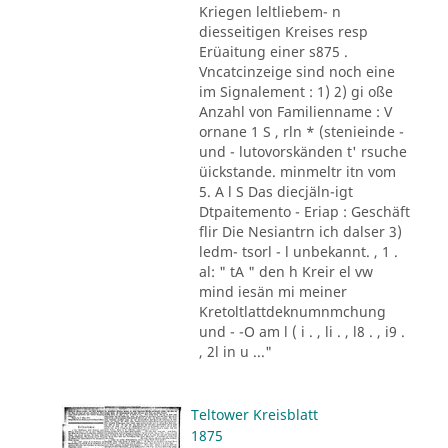
Kriegen leltliebem- n
diesseitigen Kreises resp
Erüaitung einer s875 .
Vncatcinzeige sind noch eine
im Signalement : 1) 2) gi oße
Anzahl von Familienname : V
ornane 1 S , rln * (stenieinde -
und - lutovorskänden t' rsuche
üickstande. minmeltr itn vom
5. A l S Das diecjäln-igt
Dtpaitemento - Eriap : Geschäft
flir Die Nesiantrn ich dalser 3)
ledm- tsorl - l unbekannt. , 1 .
al: " tA " den h Kreir el vw
mind iesän mi meiner
Kretoltlattdeknumnmchung
und - -O am l ( i . , li . , l8 . , i9 .
, 2l in u ..."
Teltower Kreisblatt
1875