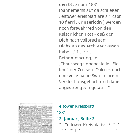
den t3 . anunr 1881 .
lbannemems auf da schließen
, eltower ereisblatt areis 1 caob
10 f errl . 6rinaerlodn ) werden
noch fortwährred von den
Kaiserlichen Post - daß der
Dieb nach vollbrachtem
Diebstab das Archiv verlassen
habe . .' 1 . v * .
Betanntmacung. ie
.Chausseegeldhebestelle . "lel
len " der Zos sen- Dolores noch
eine volle halbe Swn in ihrem
Versteck ausgehartt und dabei
angestrengLvin getau ..."
Teltower Kreisblatt
1881
12. Januar , Seite 2
"...Teltower Kreisblattv - *-''l '
-'' ' ' "' l -' -- ' - - '. - - - '. '- - ' --