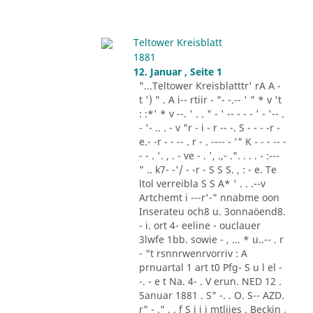
Teltower Kreisblatt
1881
12. Januar , Seite 1
"...Teltower Kreisblatttr' rA A -
t ') " . A i-- rtiir - "- -.-- ' " * v 't
: :*' * v --. ' . . " - ' -- - - - ' - '-- .
- '- .. . - v "r - i - r -- -. S - - - -r -
e.- -r - - -- . r - . ---- - '" K - - - -- -
- - . '. , . - ve - . ', .,- .". . . . - :---
" .. k7- -'/ - -r - S S S. , : - e. Te
ltol verreibla S S A* ' . . .--v
Artchemt i ---r'-" nnabme oon
Inserateu och8 u. 3onnaöend8.
- i. ort 4- eeline - ouclauer
3lwfe 1bb. sowie - , ... * u..-- . r
- "t rsnnrwenrvorriv : A
prnuartal 1 art t0 Pfg- S u l el -
-. - e t Na. 4- . V erun. NED 12 .
5anuar 1881 . S" -. . O. S-- AZD.
r" - ." . . f S i i i mtliies . Beckin ,