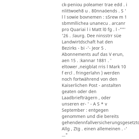
ck-peniou poleamer trae edd . i
nlittwoeh8 u . 80nnaöends . S '
l l sowie bovnemen : sSrew m 1
sbmmllichea unanecu . arcanr
pro Quariai l i Matt l0 fg . l -""'
'26 . :laurg. Dee ninsstrr süe
Landwirtdschaft hat den
Bezirks - bi -'- Jeor 5 .
Abonnements auf das V erun,
aen 15 . :kannar 1881 . '
eltower ,neigblat rris l Mark 10
f ercl . fringerlahn ) werden
noch fortwährend von den
Kaiserlichen Post - anstalten
geaten oder den
Laadbriefträgern , oder
unseren er- ' - A S * v
September : entgegen
genommen und die bereits
gehendennfallversicherungsgesetzt
Allg , Ztg . einen allemeinen . -'
..."