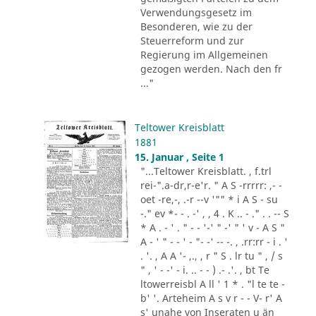
Verwendungsgesetz im
Besonderen, wie zu der
Steuerreform und zur
Regierung im Allgemeinen
gezogen werden. Nach den fr
..."
Teltower Kreisblatt
1881
15. Januar , Seite 1
"...Teltower Kreisblatt. , f.trl
rei-".a-dr,r-e'r. " A S -rrrrr: ,- -
oet -re,-, .-r --v '"" * i A S - su
-." ev *- - . -' , , 4 . K .. - ." . . -- S
* A . - ' . " - - '-' " -' " ' v - A S "
A - ' " - - ' - "- -' -- -. , .rr:rr - i . '
. '. , A A '- ,., , r " S . lr tu " , / s
" , ' - -' - i. .. - - ) .- .'. , bt Te
ltowerreisbl A ll ' 1 * . "l te te -
b' '. Arteheim A s v r - - V- r' A
s' unahe von Inseraten u än