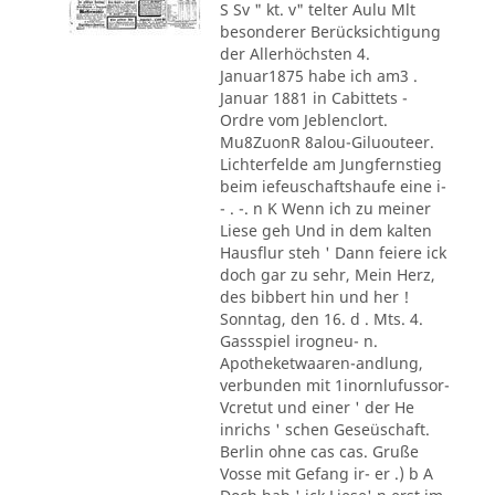
S Sv " kt. v" telter Aulu Mlt
besonderer Berücksichtigung
der Allerhöchsten 4.
Januar1875 habe ich am3 .
Januar 1881 in Cabittets -
Ordre vom Jeblenclort.
Mu8ZuonR 8alou-Giluouteer.
Lichterfelde am Jungfernstieg
beim iefeuschaftshaufe eine i-
- . -. n K Wenn ich zu meiner
Liese geh Und in dem kalten
Hausflur steh ' Dann feiere ick
doch gar zu sehr, Mein Herz,
des bibbert hin und her !
Sonntag, den 16. d . Mts. 4.
Gassspiel irogneu- n.
Apotheketwaaren-andlung,
verbunden mit 1inornlufussor-
Vcretut und einer ' der He
inrichs ' schen Geseüschaft.
Berlin ohne cas cas. Gruße
Vosse mit Gefang ir- er .) b A