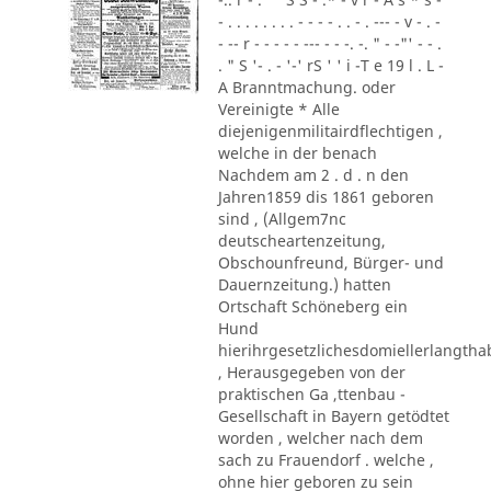
- . . . . . . . . - - - - . . - . --- - v - . -
- -- r - - - - - --- - - -. -. " - -"' - - .
. " S '- . - '-' rS ' ' i -T e 19 l . L -
A Branntmachung. oder
Vereinigte * Alle
diejenigenmilitairdflechtigen ,
welche in der benach
Nachdem am 2 . d . n den
Jahren1859 dis 1861 geboren
sind , (Allgem7nc
deutscheartenzeitung,
Obschounfreund, Bürger- und
Dauernzeitung.) hatten
Ortschaft Schöneberg ein
Hund
hierihrgesetzlichesdomiellerlangth
, Herausgegeben von der
praktischen Ga ,ttenbau -
Gesellschaft in Bayern getödtet
worden , welcher nach dem
sach zu Frauendorf . welche ,
ohne hier geboren zu sein