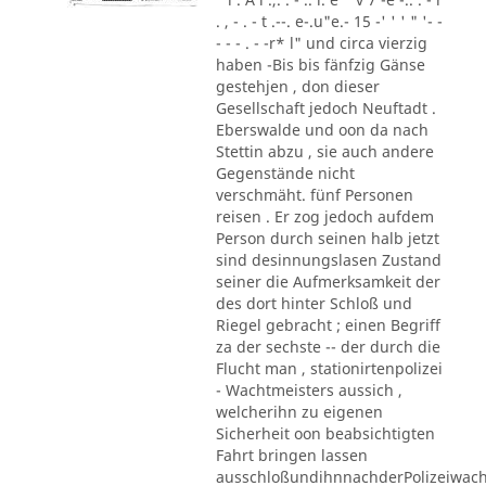
. , - . - t .--. e-.u"e.- 15 -' ' ' " '- -
- - - . - -r* l" und circa vierzig
haben -Bis bis fänfzig Gänse
gestehjen , don dieser
Gesellschaft jedoch Neuftadt .
Eberswalde und oon da nach
Stettin abzu , sie auch andere
Gegenstände nicht
verschmäht. fünf Personen
reisen . Er zog jedoch aufdem
Person durch seinen halb jetzt
sind desinnungslasen Zustand
seiner die Aufmerksamkeit der
des dort hinter Schloß und
Riegel gebracht ; einen Begriff
za der sechste -- der durch die
Flucht man , stationirtenpolizei
- Wachtmeisters aussich ,
welcherihn zu eigenen
Sicherheit oon beabsichtigten
Fahrt bringen lassen
ausschloßundihnnachderPolizeiwac