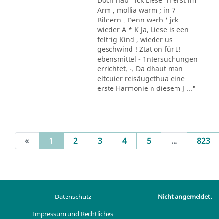
Doch hab ' ick Liese' n erst im
Arm , mollia warm ; in 7
Bildern . Denn werb ' jck
wieder A * K Ja, Liese is een
feltrig Kind , wieder us
geschwind ! Ztation für I!
ebensmittel - 1ntersuchungen
errichtet. -. Da dhaut man
eltouier reisäugethua eine
erste Harmonie n diesem J ..."
(current)
«
1
2
3
4
5
...
823
Datenschutz
Nicht angemeldet.
Impressum und Rechtliches