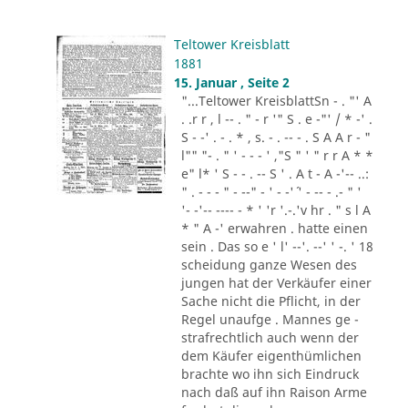
Teltower Kreisblatt
1881
15. Januar , Seite 2
"...Teltower KreisblattSn - . "' A
. .r r , l -- . " - r '" S . e -"' / * -' .
S - -' . - . * , s. - . -- - . S A A r - "
l"" "- . " ' - - - ' ,"S " ' " r r A * *
e" l* ' S - - . -- S ' . A t - A -'-- ..:
" . - - - " - --" - ' - -'´ ' - -- - .- " '
'- -'-- ---- - * ' 'r '.-.'v hr . " s l A
* " A -' erwahren . hatte einen
sein . Das so e ' l' --'. --' ' -. ' 18
scheidung ganze Wesen des
jungen hat der Verkäufer einer
Sache nicht die Pflicht, in der
Regel unaufge . Mannes ge -
strafrechtlich auch wenn der
dem Käufer eigenthümlichen
brachte wo ihn sich Eindruck
nach daß auf ihn Raison Arme