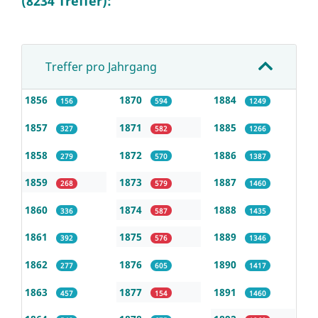
(8234 Treffer):
Treffer pro Jahrgang
1856
1870
1884
156
594
1249
1857
1871
1885
327
582
1266
1858
1872
1886
279
570
1387
1859
1873
1887
268
579
1460
1860
1874
1888
336
587
1435
1861
1875
1889
392
576
1346
1862
1876
1890
277
605
1417
1863
1877
1891
457
154
1460