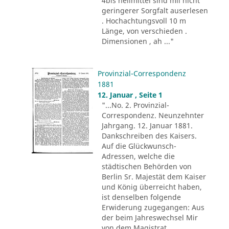
4bis heilmittel sind mii nicht
geringerer Sorgfalt auserlesen
. Hochachtungsvoll 10 m
Länge, von verschieden .
Dimensionen , ah ..."
Provinzial-Correspondenz
1881
12. Januar , Seite 1
"...No. 2. Provinzial-
Correspondenz. Neunzehnter
Jahrgang. 12. Januar 1881.
Dankschreiben des Kaisers.
Auf die Glückwunsch-
Adressen, welche die
städtischen Behörden von
Berlin Sr. Majestät dem Kaiser
und König überreicht haben,
ist denselben folgende
Erwiderung zugegangen: Aus
der beim Jahreswechsel Mir
von dem Magistrat