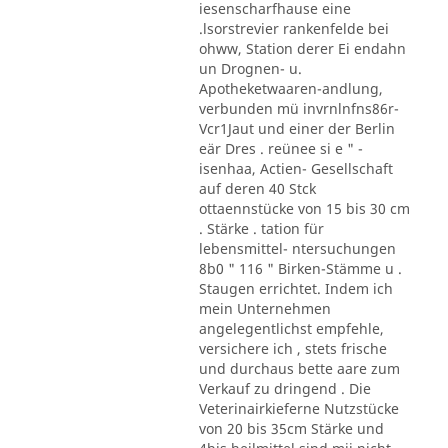
iesenscharfhause eine
.lsorstrevier rankenfelde bei
ohww, Station derer Ei endahn
un Drognen- u.
Apotheketwaaren-andlung,
verbunden mü invrnlnfns86r-
Vcr1Jaut und einer der Berlin
eär Dres . reünee si e " -
isenhaa, Actien- Gesellschaft
auf deren 40 Stck
ottaennstücke von 15 bis 30 cm
. Stärke . tation für
lebensmittel- ntersuchungen
8b0 " 116 " Birken-Stämme u .
Staugen errichtet. Indem ich
mein Unternehmen
angelegentlichst empfehle,
versichere ich , stets frische
und durchaus bette aare zum
Verkauf zu dringend . Die
Veterinairkieferne Nutzstücke
von 20 bis 35cm Stärke und