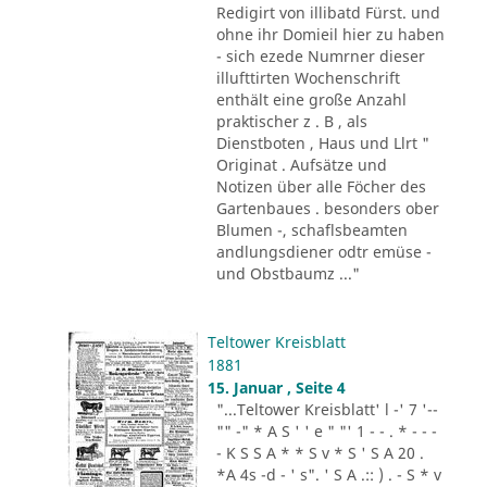
Redigirt von illibatd Fürst. und
ohne ihr Domieil hier zu haben
- sich ezede Numrner dieser
illufttirten Wochenschrift
enthält eine große Anzahl
praktischer z . B , als
Dienstboten , Haus und Llrt "
Originat . Aufsätze und
Notizen über alle Föcher des
Gartenbaues . besonders ober
Blumen -, schaflsbeamten
andlungsdiener odtr emüse -
und Obstbaumz ..."
Teltower Kreisblatt
1881
15. Januar , Seite 4
"...Teltower Kreisblatt' l -' 7 '--
"" -" * A S ' ' e " "' 1 - - . * - - -
- K S S A * * S v * S ' S A 20 .
*A 4s -d - ' s". ' S A .:: ) . - S * v