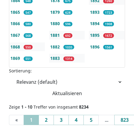
1864
1878
1892
548
675
1260
1865
1879
1893
547
628
1723
1866
1880
1894
580
596
1908
1867
1881
1895
568
692
1672
1868
1882
1896
550
1035
1561
1869
1883
551
1314
Sortierung:
Aktualisieren
Zeige
1 - 10
Treffer von insgesamt
8234
(current)
«
1
2
3
4
5
...
823