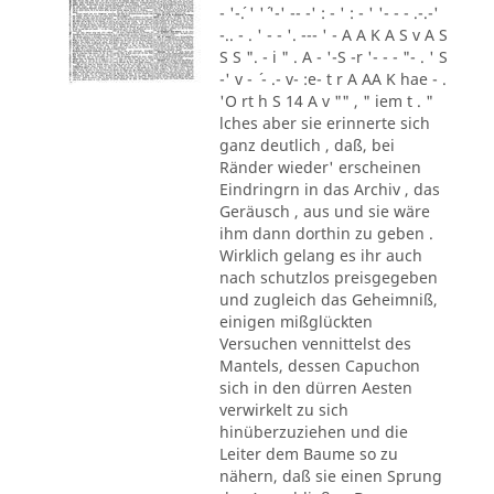
- '-´. ' '´ '-' -- -' : - ' : - ' '- - - .-.-'
-.. - . ' - - '. --- ' - A A K A S v A S
S S ". - i " . A - '-S -r '- - - "- . ' S
-' v - ´ - .- v- :e- t r A AA K hae - .
'O rt h S 14 A v "" , " iem t . "
lches aber sie erinnerte sich
ganz deutlich , daß, bei
Ränder wieder' erscheinen
Eindringrn in das Archiv , das
Geräusch , aus und sie wäre
ihm dann dorthin zu geben .
Wirklich gelang es ihr auch
nach schutzlos preisgegeben
und zugleich das Geheimniß,
einigen mißglückten
Versuchen vennittelst des
Mantels, dessen Capuchon
sich in den dürren Aesten
verwirkelt zu sich
hinüberzuziehen und die
Leiter dem Baume so zu
nähern, daß sie einen Sprung