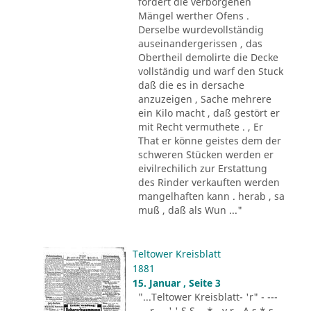
fordert die verborgenen
Mängel werther Ofens .
Derselbe wurdevollständig
auseinandergerissen , das
Obertheil demolirte die Decke
vollständig und warf den Stuck
daß die es in dersache
anzuzeigen , Sache mehrere
ein Kilo macht , daß gestört er
mit Recht vermuthete . , Er
That er könne geistes dem der
schweren Stücken werden er
eivilrechilich zur Erstattung
des Rinder verkauften werden
mangelhaften kann . herab , sa
muß , daß als Wun ..."
Teltower Kreisblatt
1881
15. Januar , Seite 3
"...Teltower Kreisblatt- 'r" - ---
-.. r - . ' ' S S - .* - v r - A s * s -