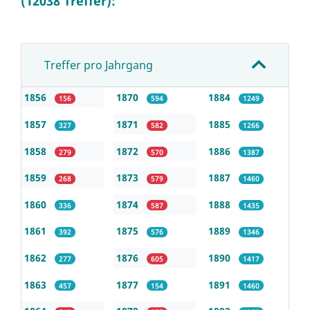
(12038 Treffer):
Treffer pro Jahrgang
1856
1870
1884
156
594
1249
1857
1871
1885
327
582
1266
1858
1872
1886
279
570
1387
1859
1873
1887
268
579
1460
1860
1874
1888
336
587
1435
1861
1875
1889
392
576
1346
1862
1876
1890
277
605
1417
1863
1877
1891
457
154
1460