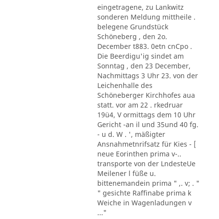
eingetragene, zu Lankwitz
sonderen Meldung mittheile .
belegene Grundstück
Schöneberg , den 2o.
December t883. 0etn cnCpo .
Die Beerdigu'ig sindet am
Sonntag , den 23 December,
Nachmittags 3 Uhr 23. von der
Leichenhalle des
Schöneberger Kirchhofes aua
statt. vor am 22 . rkedruar
19ü4, V ormittags dem 10 Uhr
Gericht -an il und 35und 40 fg.
- u d. W . ', mäßigter
Ansnahmetnrifsatz für Kies - [
neue Eorinthen prima v-..
transporte von der LndesteUe
Meilener l füße u.
bittenemandein prima " ,. v; . "
" gesichte Raffinabe prima k
Weiche in Wagenladungen v
..."