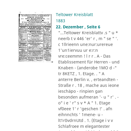
Teltower Kreisblatt
1883
22. Dezember , Seite 6
"...Teltower Kreisblattv .s " u *
neerb t v 446 'er' r , m " se " '.
c 1llrieenn une:nur:urereue
1'un1iervuu ur e:r:n
vre:ceemmn ! l r r . A - Das
Etablissement für Herren - und
Knaben - (anderobe 1MO d -"
tr 8KETZ , 1. Etage. . " A
anterre Berlin v. , erteandten -
Straße r . 18 , mache aus ieone
ieschäpo - rinpien gan
besonden aufmeran '- u " r' . -
o" i e ' r" s v * A " 1. Etage
vf0eee 1' r 'geschen !' . afn
eihnnchts ' 1mene- u -
lt1r0vdrnUtd . 1. (Etage i v v
Schlafroee m elegantester