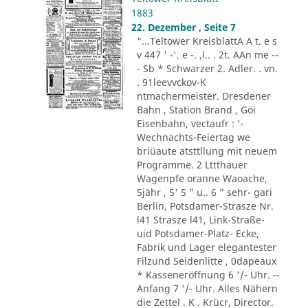
1883
22. Dezember , Seite 7
"...Teltower KreisblattA A t. e s
v 447 ' -'. e -. ,l.. . 2t. AAn me --
- Sb * Schwarzer 2. Adler. . vn.
. 91leevvckov-K
ntmachermeister. Dresdener
Bahn , Station Brand , Göi
Eisenbahn, vectaufr : '-
Wechnachts-Feiertag we
briüaute atsttllung mit neuem
Programme. 2 Lttthauer
Wagenpfe oranne Waoache,
5jähr , 5' 5 " u.. 6 " sehr- gari
Berlin, Potsdamer-Strasze Nr.
l41 Strasze l41, Link-Straße-
uid Potsdamer-Platz- Ecke,
Fabrik und Lager elegantester
Filzund Seidenlitte , 0dapeaux
* Kasseneröffnung 6 '/- Uhr. --
Anfang 7 '/- Uhr. Alles Nähern
die Zettel . K . Krücr, Director.