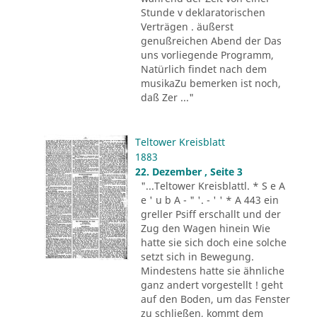
Stunde v deklaratorischen
Verträgen . äußerst
genußreichen Abend der Das
uns vorliegende Programm,
Natürlich findet nach dem
musikaZu bemerken ist noch,
daß Zer ..."
Teltower Kreisblatt
1883
22. Dezember , Seite 3
"...Teltower Kreisblattl. * S e A
e ' u b A - " '. - ' ' * A 443 ein
greller Psiff erschallt und der
Zug den Wagen hinein Wie
hatte sie sich doch eine solche
setzt sich in Bewegung.
Mindestens hatte sie ähnliche
ganz andert vorgestellt ! geht
auf den Boden, um das Fenster
zu schließen, kommt dem