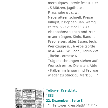
mecauiques , sowie fest u. 1 er
, S Mützen, Jagdhüte ,
Filzschuhe u . s. w .
Neparatteen schnell. Preise
billigst. 2 Doppehiuan, wemg
ca ten. S - 1v St oe i ' 7 <7
eisenbahnschienen nnd 7rer
m anrn ängen, Sinlo, Band--,
Faeoneisen, aktes Essen, tech,
Werkzeuge n. . 6 Arbeitspfde
m A- kAA-.. W. liöne , Zerlin ZW
, lbelm - 8trasse 6
Trägeneichnungen stehen auf
Wunsch ern zu Diensten. Abfe
- Kälber im Januarinnd Februar
wieder zu Stück g0 Mark 50 ..."
Teltower Kreisblatt
1883
22. Dezember , Seite 8
"...Teltower KreisblattA '* * ' -