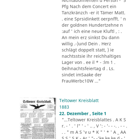
Nichtabonnenten u Person -' 5
Pfg Nach dem Concert ein
Tanzkränzch -er it Tämer Matt.
. eine Sprsidinkett oerpnfft. ' n
der goldnen Hundertzehne n
:auf ' ich eine neue Kluftl , : .
An mein erz sinkst Du dann
willig .-)und Dein . Herz
schlägt doppelt statt, ) ie
nachtsstsie ihr reichhaltiges
Lager von . ee il * - :lm 1 .
0eihnachtsfeiertag d . Ls.
sindet imSaake der
FrauWerbc10W ..."
Teltower Kreisblatt
1883
22. Dezember , Seite 1
"...Teltower Kreisblattes . A K S
r. - ' . ' l" ' - ' .. , V ': - '- - -. . - - .
. . " m A S 'v u * K " ' * ' A _ AA
S S ' S K - Ar ' "- -'ke ke ke d - '