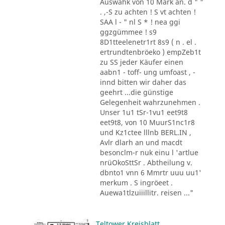
Auswahk von 10 Mark an. d " "
. ,-S zu achten ! S vt achten !
SAA l - " nl S * ! nea ggi
ggzgümmee ! s9
8D1tteelenetr1rt 8s9 ( n . el .
ertrundtenbröeko ) empZeb1t
zu SS jeder Käufer einen
aabn1 - toff- ung umfoast , -
innd bitten wir daher das
geehrt ...die günstige
Gelegenheit wahrzunehmen .
Unser 1u1 tSr-1vu1 eet9t8
eet9t8, von 10 MuurS1nc1r8
und Kz1ctee lllnb BERL.IN ,
Avlr dlarh an und macdt
besonclm-r nuk einu l 'artlue
nrüOkoSttSr . Abtheilung v.
dbnto1 vnn 6 Mmrtr uuu uu1'
merkum . S ingröeet .
Auewa1tlzuiiillitr. reisen ..."
Teltower Kreisblatt