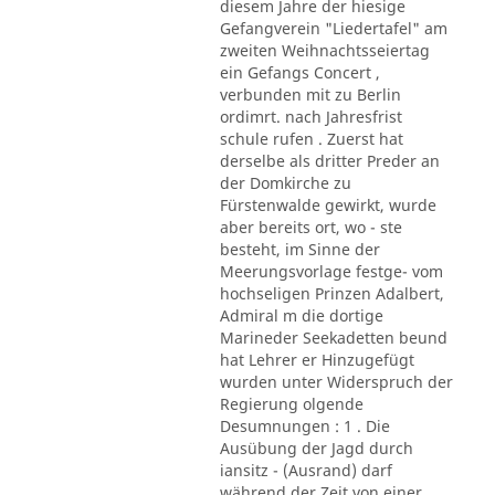
diesem Jahre der hiesige
Gefangverein "Liedertafel" am
zweiten Weihnachtsseiertag
ein Gefangs Concert ,
verbunden mit zu Berlin
ordimrt. nach Jahresfrist
schule rufen . Zuerst hat
derselbe als dritter Preder an
der Domkirche zu
Fürstenwalde gewirkt, wurde
aber bereits ort, wo - ste
besteht, im Sinne der
Meerungsvorlage festge- vom
hochseligen Prinzen Adalbert,
Admiral m die dortige
Marineder Seekadetten beund
hat Lehrer er Hinzugefügt
wurden unter Widerspruch der
Regierung olgende
Desumnungen : 1 . Die
Ausübung der Jagd durch
iansitz - (Ausrand) darf
während der Zeit von einer