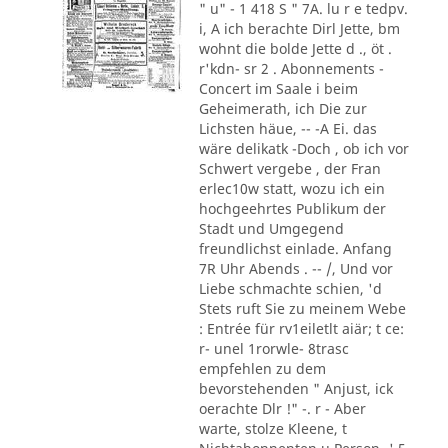
" u" - 1 418 S " 7A. lu r e tedpv.
i, A ich berachte Dirl Jette, bm
wohnt die bolde Jette d ., öt .
r'kdn- sr 2 . Abonnements -
Concert im Saale i beim
Geheimerath, ich Die zur
Lichsten häue, -- -A Ei. das
wäre delikatk -Doch , ob ich vor
Schwert vergebe , der Fran
erlec10w statt, wozu ich ein
hochgeehrtes Publikum der
Stadt und Umgegend
freundlichst einlade. Anfang
7R Uhr Abends . -- /, Und vor
Liebe schmachte schien, 'd
Stets ruft Sie zu meinem Webe
: Entrée für rv1eiletlt aiär; t ce:
r- unel 1rorwle- 8trasc
empfehlen zu dem
bevorstehenden " Anjust, ick
oerachte Dlr !" -. r - Aber
warte, stolze Kleene, t