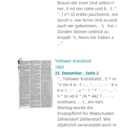
Braust der trom Und selbst rl
ner. ll nd von nahe und b . S :"
". ) v"i U) erden Jauchzend, :eie
durch v- von ferne Und so sind
auch wir gekommen, - S . frei !
Zünden Deinen Unblick zu
erspäh 'n, Nenn mir haben a
..."
Teltower Kreisblatt
1883
22. Dezember , Seite 2
"...Teltower KreisblattS , S * m
"e mv A A --t -, .. '-. -. .-. - - ' K v
K e 1 . - ' .. v " - 1 " * ' . -' - , . '-
S " sn vd K " /A * 442 7 .. - - -
erenhans. - . t , Am tten.
Montag wurde die
Ersatzpflicht für Wiwschaden
Zehlendorf Zehlendorf. Wie
alljährlich veranstaltet auch in