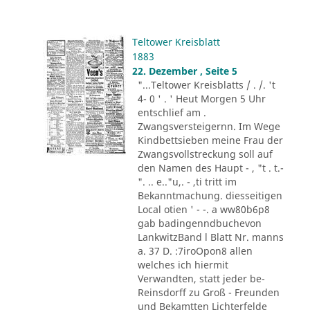
Teltower Kreisblatt
1883
22. Dezember , Seite 5
"...Teltower Kreisblatts / . /. 't
4- 0 ' . ' Heut Morgen 5 Uhr
entschlief am .
Zwangsversteigernn. Im Wege
Kindbettsieben meine Frau der
Zwangsvollstreckung soll auf
den Namen des Haupt - , "t . t.-
". .. e.."u,. - ,ti tritt im
Bekanntmachung. diesseitigen
Local otien ' - -. a ww80b6p8
gab badingenndbuchevon
LankwitzBand l Blatt Nr. manns
a. 37 D. :7iroOpon8 allen
welches ich hiermit
Verwandten, statt jeder be-
Reinsdorff zu Groß - Freunden
und Bekamtten Lichterfelde