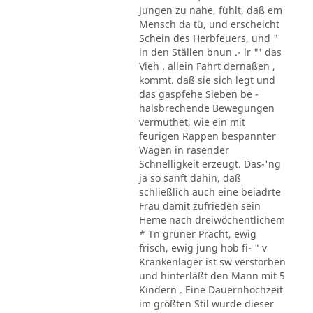
Jungen zu nahe, fühlt, daß em
Mensch da tü, und erscheicht
Schein des Herbfeuers, und "
in den Ställen bnun .- lr "' das
Vieh . allein Fahrt dernaßen ,
kommt. daß sie sich legt und
das gaspfehe Sieben be -
halsbrechende Bewegungen
vermuthet, wie ein mit
feurigen Rappen bespannter
Wagen in rasender
Schnelligkeit erzeugt. Das-'ng
ja so sanft dahin, daß
schließlich auch eine beiadrte
Frau damit zufrieden sein
Heme nach dreiwöchentlichem
* Tn grüner Pracht, ewig
frisch, ewig jung hob fi- " v
Krankenlager ist sw verstorben
und hinterläßt den Mann mit 5
Kindern . Eine Dauernhochzeit
im größten Stil wurde dieser