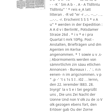
- - -K ' Sm A b - . A - A Tldltntu
Tldltntu" ' * reis e_A latt
litteran . -R vd "er -r ..-.. --...- . ..
...-.-.. -r. Erscheint S S S * v A
u" * werden in der Expedition :
A A d v i BerlinW., Potsdamer
Straüe 26d . * i v * e i pra
Quartal t mrk 10Plg. Post -
Anstalten, Briefträgen und dm
Agenten im Kerlse
angenommen. * 1 sowie u v .s-
; Abormoments werden von
sämnrtlichm zin säau etlichen
Annoncen - Bureaux i . .' :. n:n
eenen- n im arigcnommen. v p
" .p -' 't s 1s S I . i02 . . lernn,
den 22. ieremder l883. 28.
Inyrgt' la v S e i Sei gegrüßt
uns , Die uns Zei Nacht der
Uonne Und non V olk zu de :o V
olk gezogen ebens fort, den
Ertöser gab Ou der Zorne