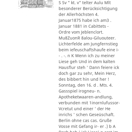
S Sv " kt. v" telter Aulu Mlt
besonderer Berücksichtigung
der Allerhöchsten 4.
Januar1875 habe ich am3 .
Januar 1881 in Cabittets -
Ordre vom Jeblenclort.
Mu8ZuonR 8alou-Giluouteer.
Lichterfelde am Jungfernstieg
beim iefeuschaftshaufe eine i-
- . -. n K Wenn ich zu meiner
Liese geh Und in dem kalten
Hausflur steh ' Dann feiere ick
doch gar zu sehr, Mein Herz,
des bibbert hin und her !
Sonntag, den 16. d . Mts. 4.
Gassspiel irogneu- n.
Apotheketwaaren-andlung,
verbunden mit 1inornlufussor-
Vcretut und einer ' der He
inrichs ' schen Geseüschaft.
Berlin ohne cas cas. Gruße
Vosse mit Gefang ir- er .) b A