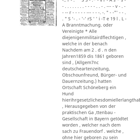
- . . . . . . . . - - - - . . - . --- - v - . -
- -- r - - - - - --- - - -. -. " - -"' - - .
. " S '- . - '-' rS ' ' i -T e 19 l . L -
A Branntmachung. oder
Vereinigte * Alle
diejenigenmilitairdflechtigen ,
welche in der benach
Nachdem am 2 . d . n den
Jahren1859 dis 1861 geboren
sind , (Allgem7nc
deutscheartenzeitung,
Obschounfreund, Bürger- und
Dauernzeitung.) hatten
Ortschaft Schöneberg ein
Hund
hierihrgesetzlichesdomiellerlangth
, Herausgegeben von der
praktischen Ga ,ttenbau -
Gesellschaft in Bayern getödtet
worden , welcher nach dem
sach zu Frauendorf . welche ,
ohne hier geboren zu sein