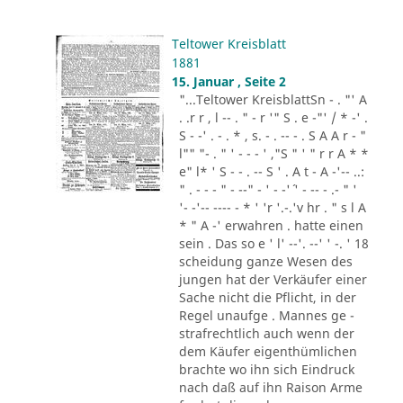
Teltower Kreisblatt
1881
15. Januar , Seite 2
"...Teltower KreisblattSn - . "' A
. .r r , l -- . " - r '" S . e -"' / * -' .
S - -' . - . * , s. - . -- - . S A A r - "
l"" "- . " ' - - - ' ,"S " ' " r r A * *
e" l* ' S - - . -- S ' . A t - A -'-- ..:
" . - - - " - --" - ' - -'´ ' - -- - .- " '
'- -'-- ---- - * ' 'r '.-.'v hr . " s l A
* " A -' erwahren . hatte einen
sein . Das so e ' l' --'. --' ' -. ' 18
scheidung ganze Wesen des
jungen hat der Verkäufer einer
Sache nicht die Pflicht, in der
Regel unaufge . Mannes ge -
strafrechtlich auch wenn der
dem Käufer eigenthümlichen
brachte wo ihn sich Eindruck
nach daß auf ihn Raison Arme