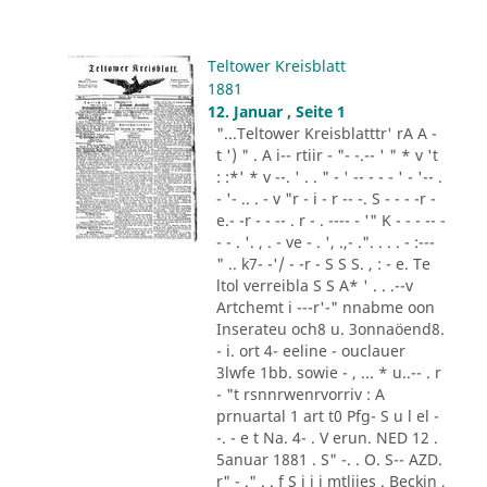
Teltower Kreisblatt
1881
12. Januar , Seite 1
"...Teltower Kreisblatttr' rA A -
t ') " . A i-- rtiir - "- -.-- ' " * v 't
: :*' * v --. ' . . " - ' -- - - - ' - '-- .
- '- .. . - v "r - i - r -- -. S - - - -r -
e.- -r - - -- . r - . ---- - '" K - - - -- -
- - . '. , . - ve - . ', .,- .". . . . - :---
" .. k7- -'/ - -r - S S S. , : - e. Te
ltol verreibla S S A* ' . . .--v
Artchemt i ---r'-" nnabme oon
Inserateu och8 u. 3onnaöend8.
- i. ort 4- eeline - ouclauer
3lwfe 1bb. sowie - , ... * u..-- . r
- "t rsnnrwenrvorriv : A
prnuartal 1 art t0 Pfg- S u l el -
-. - e t Na. 4- . V erun. NED 12 .
5anuar 1881 . S" -. . O. S-- AZD.
r" - ." . . f S i i i mtliies . Beckin ,