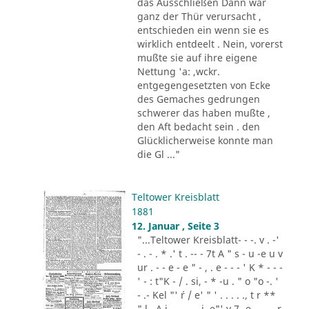
das Ausschließen Dann war
ganz der Thür verursacht ,
entschieden ein wenn sie es
wirklich entdeelt . Nein, vorerst
mußte sie auf ihre eigene
Nettung 'a: ,wckr.
entgegengesetzten von Ecke
des Gemaches gedrungen
schwerer das haben mußte ,
den Aft bedacht sein . den
Glücklicherweise konnte man
die Gl ..."
Teltower Kreisblatt
1881
12. Januar , Seite 3
"...Teltower Kreisblatt- - -. v . -'
- . - . * .' t . -- - 7t A " s - u -e u v
ur . - - e - e " - , . e - - - ' K * - - -
' - : t"K - / . si, - * -u . " o "o -. '
- .- Kel "' ´r / e' " ' . . . . ., t r **
" l . A i .,. . - .. i. e"' v 7 -e -.. . - r