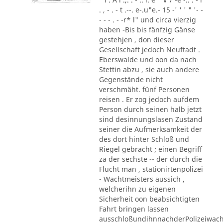
. , - . - t .--. e-.u"e.- 15 -' ' ' " '- -
- - - . - -r* l" und circa vierzig
haben -Bis bis fänfzig Gänse
gestehjen , don dieser
Gesellschaft jedoch Neuftadt .
Eberswalde und oon da nach
Stettin abzu , sie auch andere
Gegenstände nicht
verschmäht. fünf Personen
reisen . Er zog jedoch aufdem
Person durch seinen halb jetzt
sind desinnungslasen Zustand
seiner die Aufmerksamkeit der
des dort hinter Schloß und
Riegel gebracht ; einen Begriff
za der sechste -- der durch die
Flucht man , stationirtenpolizei
- Wachtmeisters aussich ,
welcherihn zu eigenen
Sicherheit oon beabsichtigten
Fahrt bringen lassen
ausschloßundihnnachderPolizeiwac