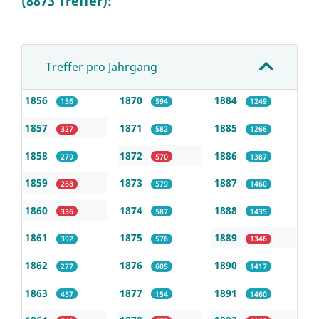
(8873 Treffer):
Treffer pro Jahrgang
1856
1870
1884
156
594
1249
1857
1871
1885
327
582
1266
1858
1872
1886
279
570
1387
1859
1873
1887
268
579
1460
1860
1874
1888
336
587
1435
1861
1875
1889
392
576
1346
1862
1876
1890
277
605
1417
1863
1877
1891
457
154
1460