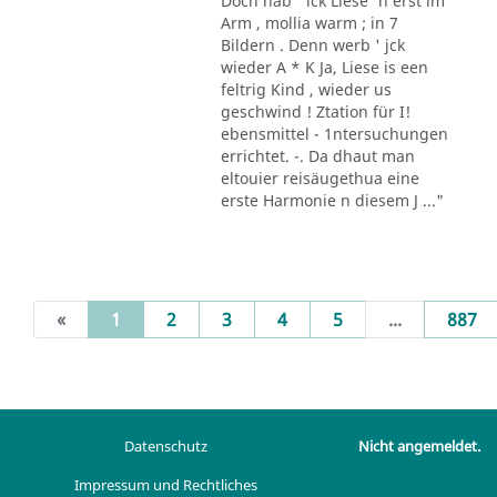
Doch hab ' ick Liese' n erst im
Arm , mollia warm ; in 7
Bildern . Denn werb ' jck
wieder A * K Ja, Liese is een
feltrig Kind , wieder us
geschwind ! Ztation für I!
ebensmittel - 1ntersuchungen
errichtet. -. Da dhaut man
eltouier reisäugethua eine
erste Harmonie n diesem J ..."
(current)
«
1
2
3
4
5
...
887
Datenschutz
Nicht angemeldet.
Impressum und Rechtliches