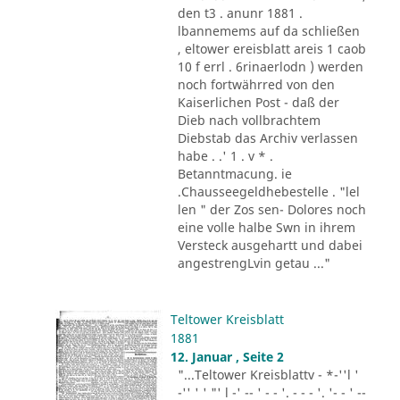
den t3 . anunr 1881 .
lbannemems auf da schließen
, eltower ereisblatt areis 1 caob
10 f errl . 6rinaerlodn ) werden
noch fortwährred von den
Kaiserlichen Post - daß der
Dieb nach vollbrachtem
Diebstab das Archiv verlassen
habe . .' 1 . v * .
Betanntmacung. ie
.Chausseegeldhebestelle . "lel
len " der Zos sen- Dolores noch
eine volle halbe Swn in ihrem
Versteck ausgehartt und dabei
angestrengLvin getau ..."
Teltower Kreisblatt
1881
12. Januar , Seite 2
"...Teltower Kreisblattv - *-''l '
-'' ' ' "' l -' -- ' - - '. - - - '. '- - ' --