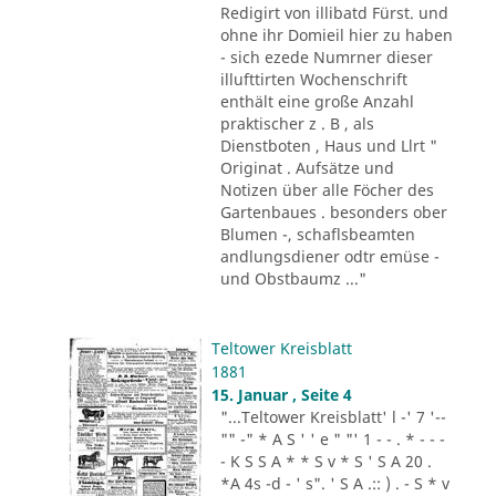
Redigirt von illibatd Fürst. und
ohne ihr Domieil hier zu haben
- sich ezede Numrner dieser
illufttirten Wochenschrift
enthält eine große Anzahl
praktischer z . B , als
Dienstboten , Haus und Llrt "
Originat . Aufsätze und
Notizen über alle Föcher des
Gartenbaues . besonders ober
Blumen -, schaflsbeamten
andlungsdiener odtr emüse -
und Obstbaumz ..."
Teltower Kreisblatt
1881
15. Januar , Seite 4
"...Teltower Kreisblatt' l -' 7 '--
"" -" * A S ' ' e " "' 1 - - . * - - -
- K S S A * * S v * S ' S A 20 .
*A 4s -d - ' s". ' S A .:: ) . - S * v