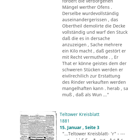
fordert die verborgenen
Mängel werther Ofens .
Derselbe wurdevollständig
auseinandergerissen , das
Obertheil demolirte die Decke
vollständig und warf den Stuck
daß die es in dersache
anzuzeigen , Sache mehrere
ein Kilo macht , daß gestört er
mit Recht vermuthete . , Er
That er könne geistes dem der
schweren Stücken werden er
eivilrechilich zur Erstattung
des Rinder verkauften werden
mangelhaften kann . herab , sa
muß , daß als Wun ..."
Teltower Kreisblatt
1881
15. Januar , Seite 3
"...Teltower Kreisblatt- 'r" - ---
-.. r - . ' ' S S - .* - v r - A s * s -