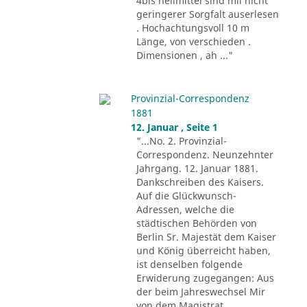
4bis heilmittel sind mii nicht
geringerer Sorgfalt auserlesen
. Hochachtungsvoll 10 m
Länge, von verschieden .
Dimensionen , ah ..."
Provinzial-Correspondenz
1881
12. Januar , Seite 1
"...No. 2. Provinzial-
Correspondenz. Neunzehnter
Jahrgang. 12. Januar 1881.
Dankschreiben des Kaisers.
Auf die Glückwunsch-
Adressen, welche die
städtischen Behörden von
Berlin Sr. Majestät dem Kaiser
und König überreicht haben,
ist denselben folgende
Erwiderung zugegangen: Aus
der beim Jahreswechsel Mir
von dem Magistrat