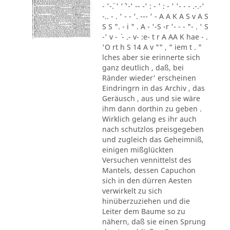
- '-´. ' '´ '-' -- -' : - ' : - ' '- - - .-.-'
-.. - . ' - - '. --- ' - A A K A S v A S
S S ". - i " . A - '-S -r '- - - "- . ' S
-' v - ´ - .- v- :e- t r A AA K hae - .
'O rt h S 14 A v "" , " iem t . "
lches aber sie erinnerte sich
ganz deutlich , daß, bei
Ränder wieder' erscheinen
Eindringrn in das Archiv , das
Geräusch , aus und sie wäre
ihm dann dorthin zu geben .
Wirklich gelang es ihr auch
nach schutzlos preisgegeben
und zugleich das Geheimniß,
einigen mißglückten
Versuchen vennittelst des
Mantels, dessen Capuchon
sich in den dürren Aesten
verwirkelt zu sich
hinüberzuziehen und die
Leiter dem Baume so zu
nähern, daß sie einen Sprung