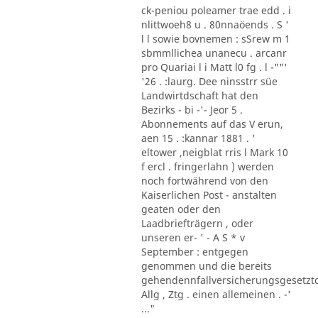
ck-peniou poleamer trae edd . i
nlittwoeh8 u . 80nnaöends . S '
l l sowie bovnemen : sSrew m 1
sbmmllichea unanecu . arcanr
pro Quariai l i Matt l0 fg . l -""'
'26 . :laurg. Dee ninsstrr süe
Landwirtdschaft hat den
Bezirks - bi -'- Jeor 5 .
Abonnements auf das V erun,
aen 15 . :kannar 1881 . '
eltower ,neigblat rris l Mark 10
f ercl . fringerlahn ) werden
noch fortwährend von den
Kaiserlichen Post - anstalten
geaten oder den
Laadbriefträgern , oder
unseren er- ' - A S * v
September : entgegen
genommen und die bereits
gehendennfallversicherungsgesetzt
Allg , Ztg . einen allemeinen . -'
..."