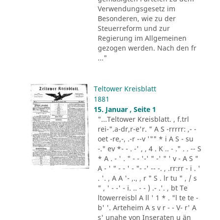
Verwendungsgesetz im
Besonderen, wie zu der
Steuerreform und zur
Regierung im Allgemeinen
gezogen werden. Nach den fr
..."
Teltower Kreisblatt
1881
15. Januar , Seite 1
"...Teltower Kreisblatt. , f.trl
rei-".a-dr,r-e'r. " A S -rrrrr: ,- -
oet -re,-, .-r --v '"" * i A S - su
-." ev *- - . -' , , 4 . K .. - ." . . -- S
* A . - ' . " - - '-' " -' " ' v - A S "
A - ' " - - ' - "- -' -- -. , .rr:rr - i . '
. '. , A A '- ,., , r " S . lr tu " , / s
" , ' - -' - i. .. - - ) .- .'. , bt Te
ltowerreisbl A ll ' 1 * . "l te te -
b' '. Arteheim A s v r - - V- r' A
s' unahe von Inseraten u än