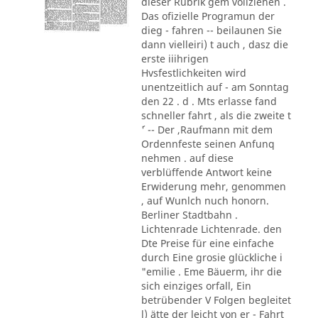
dieser Rubrik gem vollziehen .
Das ofizielle Programun der
dieg - fahren -- beilaunen Sie
dann vielleiri) t auch , dasz die
erste iiihrigen
Hvsfestlichkeiten wird
unentzeitlich auf - am Sonntag
den 22 . d . Mts erlasse fand
schneller fahrt , als die zweite t
´' -- Der ,Raufmann mit dem
Ordennfeste seinen Anfunq
nehmen . auf diese
verblüffende Antwort keine
Erwiderung mehr, genommen
, auf Wunlch nuch honorn.
Berliner Stadtbahn .
Lichtenrade Lichtenrade. den
Dte Preise für eine einfache
durch Eine grosie glückliche i
"emilie . Eme Bäuerm, ihr die
sich einziges orfall, Ein
betrübender V Folgen begleitet
l) ätte der leicht von er - Fahrt