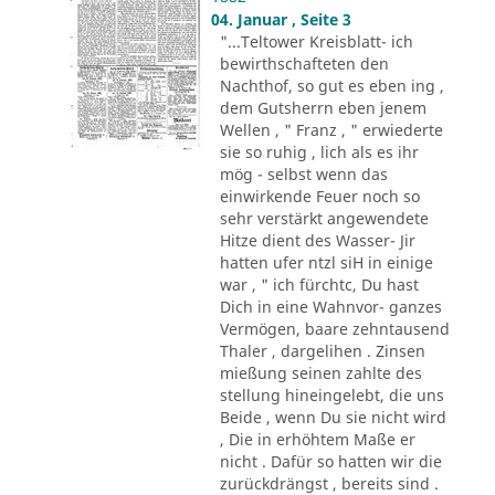
04. Januar , Seite 3
"...Teltower Kreisblatt- ich
bewirthschafteten den
Nachthof, so gut es eben ing ,
dem Gutsherrn eben jenem
Wellen , " Franz , " erwiederte
sie so ruhig , lich als es ihr
mög - selbst wenn das
einwirkende Feuer noch so
sehr verstärkt angewendete
Hitze dient des Wasser- Jir
hatten ufer ntzl siH in einige
war , " ich fürchtc, Du hast
Dich in eine Wahnvor- ganzes
Vermögen, baare zehntausend
Thaler , dargelihen . Zinsen
mießung seinen zahlte des
stellung hineingelebt, die uns
Beide , wenn Du sie nicht wird
, Die in erhöhtem Maße er
nicht . Dafür so hatten wir die
zurückdrängst , bereits sind .