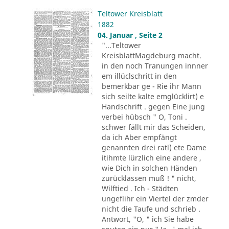
Teltower Kreisblatt
1882
04. Januar , Seite 2
"...Teltower
KreisblattMagdeburg macht.
in den noch Tranungen innner
em illüclschritt in den
bemerkbar ge - Rie ihr Mann
sich seilte kalte emglücklirt) e
Handschrift . gegen Eine jung
verbei hübsch " O, Toni .
schwer fällt mir das Scheiden,
da ich Aber empfängt
genannten drei ratl) ete Dame
itihmte lürzlich eine andere ,
wie Dich in solchen Händen
zurücklassen muß ! " nicht,
Wilftied . Ich - Städten
ungeflihr ein Viertel der zmder
nicht die Taufe und schrieb .
Antwort, "O, " ich Sie habe