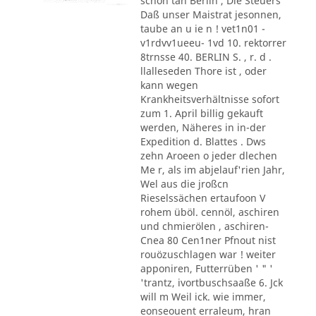
schon tan Berlin , Die Steuers
Daß unser Maistrat jesonnen,
taube an u ie n ! vet1n01 -
v1rdvv1ueeu- 1vd 10. rektorrer
8trnsse 40. BERLIN S. , r. d .
llalleseden Thore ist , oder
kann wegen
Krankheitsverhältnisse sofort
zum 1. April billig gekauft
werden, Näheres in in-der
Expedition d. Blattes . Dws
zehn Aroeen o jeder dlechen
Me r, als im abjelauf'rien Jahr,
Wel aus die jroßcn
Rieselssächen ertaufoon V
rohem üböl. cennöl, aschiren
und chmierölen , aschiren-
Cnea 80 Cen1ner Pfnout nist
rouözuschlagen war ! weiter
apponiren, Futterrüben ' " '
'trantz, ivortbuschsaaße 6. Jck
will m Weil ick. wie immer,
eonseouent erraleum, hran