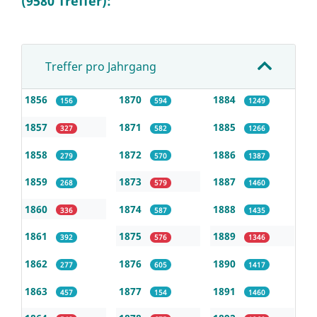
(9580 Treffer):
Treffer pro Jahrgang
1856
1870
1884
156
594
1249
1857
1871
1885
327
582
1266
1858
1872
1886
279
570
1387
1859
1873
1887
268
579
1460
1860
1874
1888
336
587
1435
1861
1875
1889
392
576
1346
1862
1876
1890
277
605
1417
1863
1877
1891
457
154
1460