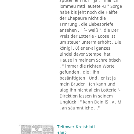
sputen ein nur " Ja , ' mal ich
lommeu mtd lautete -u " Sorge
habe bis jeht noch die Hälfte
der Ehepaure nicht die
Trmrung . die Liebesbriefe
ansehen . ' ´ -- weiß ", die Der
Preis der Lotterie - Loose ist
um steuer unterm erhöht . Die
königl . 0) ener-al ganzes
Bindel davor Stempel hat
Hause in meinem Schreibtisch
. " immer die richten Worte
gefunden , die ; ihn
besänftigten . Und , er ist ja
mein Bruder ! Ich kann und
uiag ihn nicht allein Lotterie '-
Direktion lassen in seinem
Unglück ! " kann Dein l5 . v . M
. an säumntliche ..."
Teltower Kreisblatt
1882