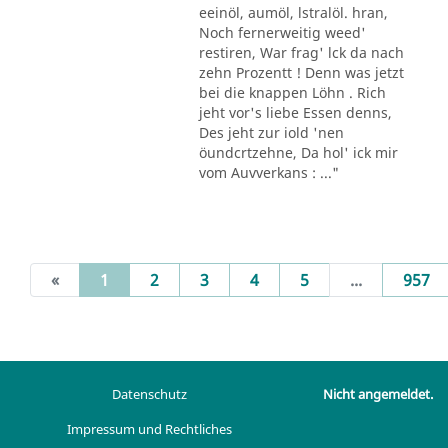
eeinöl, aumöl, lstralöl. hran,
Noch fernerweitig weed'
restiren, War frag' lck da nach
zehn Prozentt ! Denn was jetzt
bei die knappen Löhn . Rich
jeht vor's liebe Essen denns,
Des jeht zur iold 'nen
öundcrtzehne, Da hol' ick mir
vom Auvverkans : ..."
(current)
«
1
2
3
4
5
...
957
Datenschutz
Nicht angemeldet.
Impressum und Rechtliches