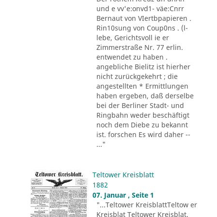
und e vv'e:onvd1- väe:Cnrr
Bernaut von VIertbpapieren .
Rin10sung von Coup0ns . (l-
lebe, Gerichtsvoll ie er
Zimmerstraße Nr. 77 erlin.
entwendet zu haben .
angebliche Bielitz ist hierher
nicht zurückgekehrt ; die
angestellten * Ermittlungen
haben ergeben, daß derselbe
bei der Berliner Stadt- und
Ringbahn weder beschäftigt
noch dem Diebe zu bekannt
ist. forschen Es wird daher --
..."
Teltower Kreisblatt
1882
07. Januar , Seite 1
"...Teltower KreisblattTeltow er
Kreisblat Teltower Kreisblat.