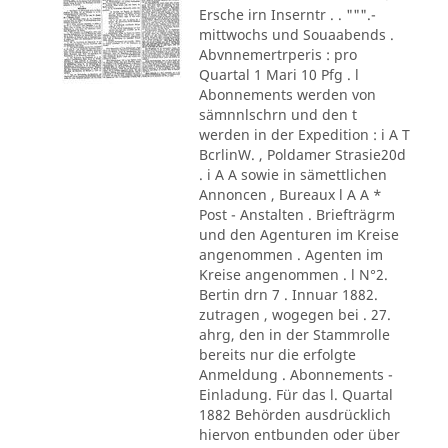
Ersche irn Inserntr . . """.-
mittwochs und Souaabends .
Abvnnemertrperis : pro
Quartal 1 Mari 10 Pfg . l
Abonnements werden von
sämnnlschrn und den t
werden in der Expedition : i A T
BcrlinW. , Poldamer Strasie20d
. i A A sowie in sämettlichen
Annoncen , Bureaux l A A *
Post - Anstalten . Briefträgrm
und den Agenturen im Kreise
angenommen . Agenten im
Kreise angenommen . l N°2.
Bertin drn 7 . Innuar 1882.
zutragen , wogegen bei . 27.
ahrg, den in der Stammrolle
bereits nur die erfolgte
Anmeldung . Abonnements -
Einladung. Für das l. Quartal
1882 Behörden ausdrücklich
hiervon entbunden oder über