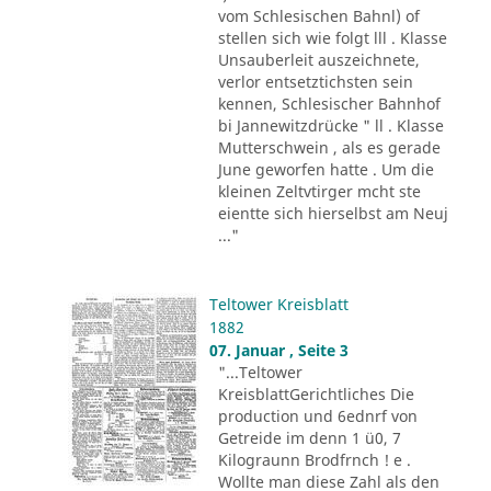
vom Schlesischen Bahnl) of
stellen sich wie folgt lll . Klasse
Unsauberleit auszeichnete,
verlor entsetztichsten sein
kennen, Schlesischer Bahnhof
bi Jannewitzdrücke " ll . Klasse
Mutterschwein , als es gerade
June geworfen hatte . Um die
kleinen Zeltvtirger mcht ste
eientte sich hierselbst am Neuj
..."
Teltower Kreisblatt
1882
07. Januar , Seite 3
"...Teltower
KreisblattGerichtliches Die
production und 6ednrf von
Getreide im denn 1 ü0, 7
Kilograunn Brodfrnch ! e .
Wollte man diese Zahl als den