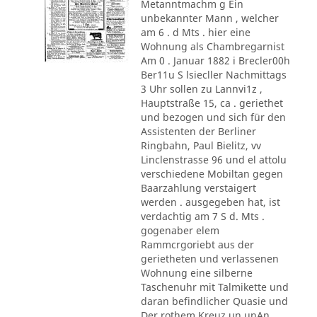
Metanntmachm g Ein
unbekannter Mann , welcher
am 6 . d Mts . hier eine
Wohnung als Chambregarnist
Am 0 . Januar 1882 i Brecler00h
Ber11u S lsiecller Nachmittags
3 Uhr sollen zu Lannvi1z ,
Hauptstraße 15, ca . geriethet
und bezogen und sich für den
Assistenten der Berliner
Ringbahn, Paul Bielitz, vv
Linclenstrasse 96 und el attolu
verschiedene Mobiltan gegen
Baarzahlung verstaigert
werden . ausgegeben hat, ist
verdachtig am 7 S d. Mts .
gogenaber elem
Rammcrgoriebt aus der
gerietheten und verlassenen
Wohnung eine silberne
Taschenuhr mit Talmikette und
daran befindlicher Quasie und
Der rothem Kreuz un unAn