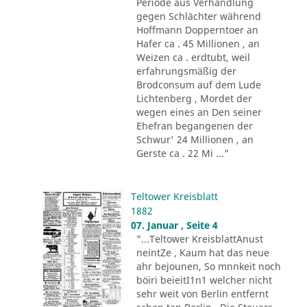
Periode aus Verhandlung
gegen Schlächter während
Hoffmann Dopperntoer an
Hafer ca . 45 Millionen , an
Weizen ca . erdtubt, weil
erfahrungsmäßig der
Brodconsum auf dem Lude
Lichtenberg , Mordet der
wegen eines an Den seiner
Ehefran begangenen der
Schwur' 24 Millionen , an
Gerste ca . 22 Mi ..."
Teltower Kreisblatt
1882
07. Januar , Seite 4
"...Teltower KreisblattAnust
neintZe , Kaum hat das neue
ahr bejounen, So mnnkeit noch
böiri beieitI1n1 welcher nicht
sehr weit von Berlin entfernt