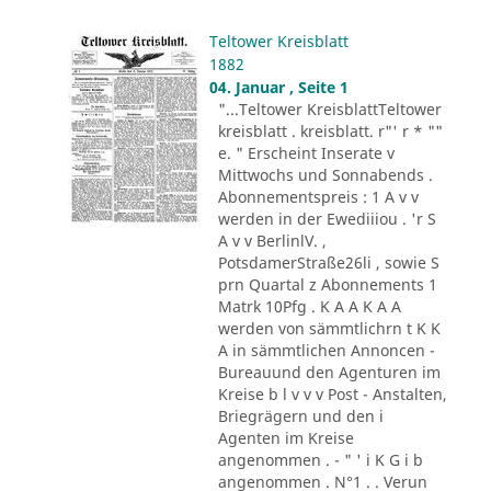
Teltower Kreisblatt
1882
04. Januar , Seite 1
"...Teltower KreisblattTeltower
kreisblatt . kreisblatt. r"' r * ""
e. " Erscheint Inserate v
Mittwochs und Sonnabends .
Abonnementspreis : 1 A v v
werden in der Ewediiiou . 'r S
A v v BerlinlV. ,
PotsdamerStraße26li , sowie S
prn Quartal z Abonnements 1
Matrk 10Pfg . K A A K A A
werden von sämmtlichrn t K K
A in sämmtlichen Annoncen -
Bureauund den Agenturen im
Kreise b l v v v Post - Anstalten,
Briegrägern und den i
Agenten im Kreise
angenommen . - " ' i K G i b
angenommen . N°1 . . Verun