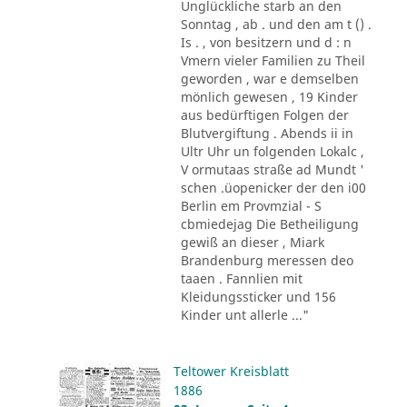
Unglückliche starb an den
Sonntag , ab . und den am t () .
Is . , von besitzern und d : n
Vmern vieler Familien zu Theil
geworden , war e demselben
mönlich gewesen , 19 Kinder
aus bedürftigen Folgen der
Blutvergiftung . Abends ii in
Ultr Uhr un folgenden Lokalc ,
V ormutaas straße ad Mundt '
schen .üopenicker der den i00
Berlin em Provmzial - S
cbmiedejag Die Betheiligung
gewiß an dieser , Miark
Brandenburg meressen deo
taaen . Fannlien mit
Kleidungssticker und 156
Kinder unt allerle ..."
Teltower Kreisblatt
1886