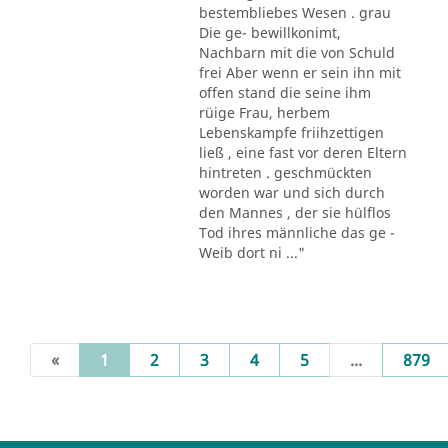
bestembliebes Wesen . grau
Die ge- bewillkonimt,
Nachbarn mit die von Schuld
frei Aber wenn er sein ihn mit
offen stand die seine ihm
rüige Frau, herbem
Lebenskampfe friihzettigen
ließ , eine fast vor deren Eltern
hintreten . geschmückten
worden war und sich durch
den Mannes , der sie hülflos
Tod ihres männliche das ge -
Weib dort ni ..."
(current)
«
1
2
3
4
5
...
879