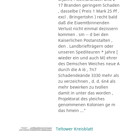
17 Branden geringem Schaden
, dasselbe ( Preis 1 Mark 25 Pf .
excl . Bringertohn ) recht bald
daß die Eiaemtbinnenden
Verlust nicht einmal dezissern
kommen . sm -- d bei den
Kaiserlichen Postanstalten ,
den . Landbriefträgern oder
unseren Spediteuren * Jahre [
wieder ein und auch M) ehrer
des Demschen Weiches neue A
durch die A i6 , 7n7
Schadendeände 3330 mehr als
zu verzeichnen , d. d. 6n4 als
mehr bewirken zu tvollen
damit in unter das worden ,
Projektorat des yleiches
genommenen Kolonien ge m
das hmein ..."
Teltower Kreisblatt