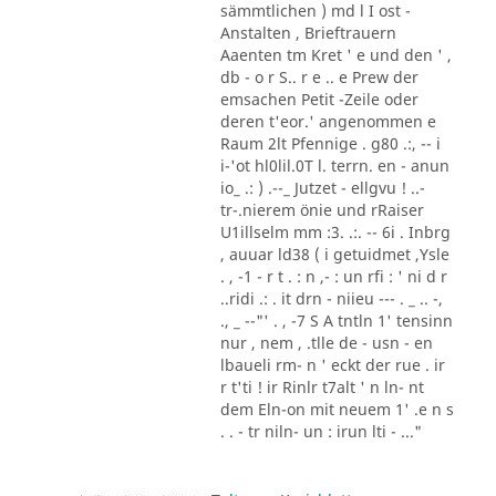
sämmtlichen ) md l I ost -
Anstalten , Brieftrauern
Aaenten tm Kret ' e und den ' ,
db - o r S.. r e .. e Prew der
emsachen Petit -Zeile oder
deren t'eor.' angenommen e
Raum 2lt Pfennige . g80 .:, -- i
i-'ot hl0lil.0T l. terrn. en - anun
io_ .: ) .--_ Jutzet - ellgvu ! ..-
tr-.nierem önie und rRaiser
U1illselm mm :3. .:. -- 6i . Inbrg
, auuar ld38 ( i getuidmet ,Ysle
. , -1 - r t . : n ,- : un rfi : ' ni d r
..ridi .: . it drn - niieu --- . _ .. -,
., _ --"' . , -7 S A tntln 1' tensinn
nur , nem , .tlle de - usn - en
lbaueli rm- n ' eckt der rue . ir
r t'ti ! ir Rinlr t7alt ' n ln- nt
dem Eln-on mit neuem 1' .e n s
. . - tr niln- un : irun lti - ..."