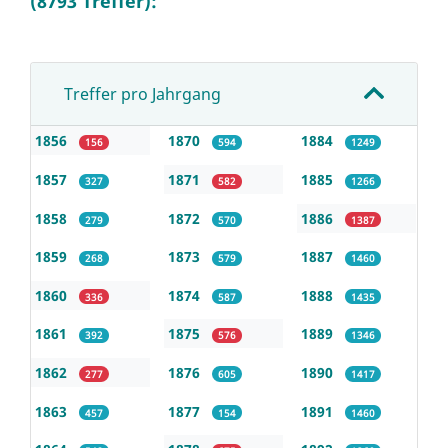
(8793 Treffer):
Treffer pro Jahrgang
1856
1870
1884
156
594
1249
1857
1871
1885
327
582
1266
1858
1872
1886
279
570
1387
1859
1873
1887
268
579
1460
1860
1874
1888
336
587
1435
1861
1875
1889
392
576
1346
1862
1876
1890
277
605
1417
1863
1877
1891
457
154
1460