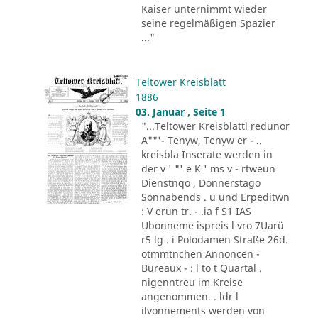
Kaiser unternimmt wieder
seine regelmäßigen Spazier
..."
Teltower Kreisblatt
1886
03. Januar , Seite 1
"...Teltower Kreisblattl redunor
A""'- Tenyw, Tenyw er - ..
kreisbla Inserate werden in
der v ' "' e K ' ms v - rtweun
Dienstnqo , Donnerstago
Sonnabends . u und Erpeditwn
: V erun tr. - .ia f S1 IAS
Ubonneme ispreis l vro 7Uarü
r5 lg . i Polodamen Straße 26d.
otmmtnchen Annoncen -
Bureaux - : l to t Quartal .
nigenntreu im Kreise
angenommen. . ldr l
ilvonnements werden von