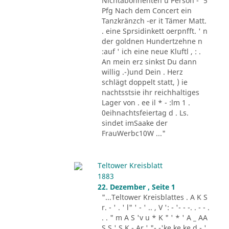
Nichtabonnenten u Person -' 5
Pfg Nach dem Concert ein
Tanzkränzch -er it Tämer Matt.
. eine Sprsidinkett oerpnfft. ' n
der goldnen Hundertzehne n
:auf ' ich eine neue Kluftl , : .
An mein erz sinkst Du dann
willig .-)und Dein . Herz
schlägt doppelt statt, ) ie
nachtsstsie ihr reichhaltiges
Lager von . ee il * - :lm 1 .
0eihnachtsfeiertag d . Ls.
sindet imSaake der
FrauWerbc10W ..."
Teltower Kreisblatt
1883
22. Dezember , Seite 1
"...Teltower Kreisblattes . A K S
r. - ' . ' l" ' - ' .. , V ': - '- - -. . - - .
. . " m A S 'v u * K " ' * ' A _ AA
S S ' S K - Ar ' "- -'ke ke ke d - '