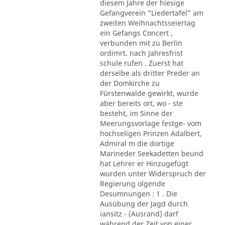
diesem Jahre der hiesige
Gefangverein "Liedertafel" am
zweiten Weihnachtsseiertag
ein Gefangs Concert ,
verbunden mit zu Berlin
ordimrt. nach Jahresfrist
schule rufen . Zuerst hat
derselbe als dritter Preder an
der Domkirche zu
Fürstenwalde gewirkt, wurde
aber bereits ort, wo - ste
besteht, im Sinne der
Meerungsvorlage festge- vom
hochseligen Prinzen Adalbert,
Admiral m die dortige
Marineder Seekadetten beund
hat Lehrer er Hinzugefügt
wurden unter Widerspruch der
Regierung olgende
Desumnungen : 1 . Die
Ausübung der Jagd durch
iansitz - (Ausrand) darf
während der Zeit von einer