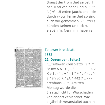
Braust der trom Und selbst rl
ner. ll nd von nahe und b . S :"
". ) v"i U) erden Jauchzend, :eie
durch v- von ferne Und so sind
auch wir gekommen, - S . frei !
Zünden Deinen Unblick zu
erspäh 'n, Nenn mir haben a
..."
Teltower Kreisblatt
1883
22. Dezember , Seite 2
"...Teltower KreisblattS , S * m
"e mv A A --t -, .. '-. -. .-. - - ' K v
K e 1 . - ' .. v " - 1 " * ' . -' - , . '-
S " sn vd K " /A * 442 7 .. - - -
erenhans. - . t , Am tten.
Montag wurde die
Ersatzpflicht für Wiwschaden
Zehlendorf Zehlendorf. Wie
alljährlich veranstaltet auch in