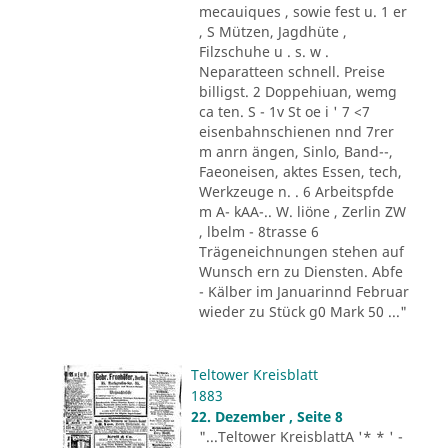
mecauiques , sowie fest u. 1 er
, S Mützen, Jagdhüte ,
Filzschuhe u . s. w .
Neparatteen schnell. Preise
billigst. 2 Doppehiuan, wemg
ca ten. S - 1v St oe i ' 7 <7
eisenbahnschienen nnd 7rer
m anrn ängen, Sinlo, Band--,
Faeoneisen, aktes Essen, tech,
Werkzeuge n. . 6 Arbeitspfde
m A- kAA-.. W. liöne , Zerlin ZW
, lbelm - 8trasse 6
Trägeneichnungen stehen auf
Wunsch ern zu Diensten. Abfe
- Kälber im Januarinnd Februar
wieder zu Stück g0 Mark 50 ..."
Teltower Kreisblatt
1883
22. Dezember , Seite 8
"...Teltower KreisblattA '* * ' -