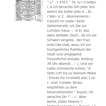
" u" - 1 418 S " 7A. lu r e tedpv.
i, A ich berachte Dirl Jette, bm
wohnt die bolde Jette d ., öt .
r'kdn- sr 2 . Abonnements -
Concert im Saale i beim
Geheimerath, ich Die zur
Lichsten häue, -- -A Ei. das
wäre delikatk -Doch , ob ich vor
Schwert vergebe , der Fran
erlec10w statt, wozu ich ein
hochgeehrtes Publikum der
Stadt und Umgegend
freundlichst einlade. Anfang
7R Uhr Abends . -- /, Und vor
Liebe schmachte schien, 'd
Stets ruft Sie zu meinem Webe
: Entrée für rv1eiletlt aiär; t ce:
r- unel 1rorwle- 8trasc
empfehlen zu dem
bevorstehenden " Anjust, ick
oerachte Dlr !" -. r - Aber
warte, stolze Kleene, t