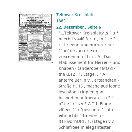
Teltower Kreisblatt
1883
22. Dezember , Seite 6
"...Teltower Kreisblattv .s " u *
neerb t v 446 'er' r , m " se " '.
c 1llrieenn une:nur:urereue
1'un1iervuu ur e:r:n
vre:ceemmn ! l r r . A - Das
Etablissement für Herren - und
Knaben - (anderobe 1MO d -"
tr 8KETZ , 1. Etage. . " A
anterre Berlin v. , erteandten -
Straße r . 18 , mache aus ieone
ieschäpo - rinpien gan
besonden aufmeran '- u " r' . -
o" i e ' r" s v * A " 1. Etage
vf0eee 1' r 'geschen !' . afn
eihnnchts ' 1mene- u -
lt1r0vdrnUtd . 1. (Etage i v v
Schlafroee m elegantester