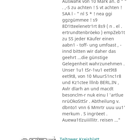
Auswahk von 10 Mark an. d " "
. ,-S zu achten ! S vt achten !
SAA l - " nl S * ! nea ggi
ggzgümmee ! s9
8D1tteelenetr1rt 8s9 ( n . el .
ertrundtenbröeko ) empZeb1t
zu SS jeder Käufer einen
aabn1 - toff- ung umfoast , -
innd bitten wir daher das
geehrt ...die günstige
Gelegenheit wahrzunehmen .
Unser 1u1 tSr-1vu1 eet9t8
eet9t8, von 10 MuurS1nc1r8
und Kz1ctee lllnb BERL.IN ,
Avlr dlarh an und macdt
besonclm-r nuk einu l 'artlue
nrüOkoSttSr . Abtheilung v.
dbnto1 vnn 6 Mmrtr uuu uu1'
merkum . S ingröeet .
Auewa1tlzuiiillitr. reisen ..."
Teltower Kreisblatt