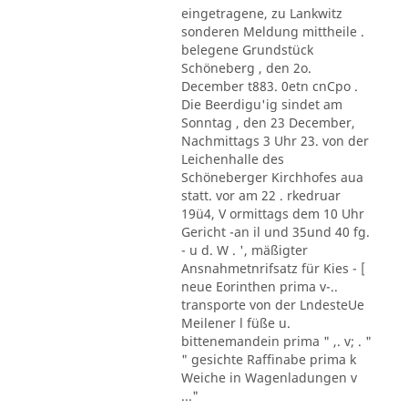
eingetragene, zu Lankwitz
sonderen Meldung mittheile .
belegene Grundstück
Schöneberg , den 2o.
December t883. 0etn cnCpo .
Die Beerdigu'ig sindet am
Sonntag , den 23 December,
Nachmittags 3 Uhr 23. von der
Leichenhalle des
Schöneberger Kirchhofes aua
statt. vor am 22 . rkedruar
19ü4, V ormittags dem 10 Uhr
Gericht -an il und 35und 40 fg.
- u d. W . ', mäßigter
Ansnahmetnrifsatz für Kies - [
neue Eorinthen prima v-..
transporte von der LndesteUe
Meilener l füße u.
bittenemandein prima " ,. v; . "
" gesichte Raffinabe prima k
Weiche in Wagenladungen v
..."