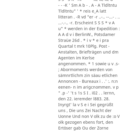
- - -K ' Sm A b - . A - A Tldltntu
Tldltntu" ' * reis e_A latt
litteran . -R vd "er -r ..-.. --...- . ..
...-.-.. -r. Erscheint S S S * v A
u" * werden in der Expedition :
A A d v i BerlinW., Potsdamer
Straüe 26d . * i v * e i pra
Quartal t mrk 10Plg. Post -
Anstalten, Briefträgen und dm
Agenten im Kerlse
angenommen. * 1 sowie u v .s-
; Abormoments werden von
sämnrtlichm zin säau etlichen
Annoncen - Bureaux i . .' :. n:n
eenen- n im arigcnommen. v p
" .p -' 't s 1s S I . i02 . . lernn,
den 22. ieremder l883. 28.
Inyrgt' la v S e i Sei gegrüßt
uns , Die uns Zei Nacht der
Uonne Und non V olk zu de :o V
olk gezogen ebens fort, den
Ertöser gab Ou der Zorne