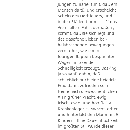
Jungen zu nahe, fühlt, daß em
Mensch da tü, und erscheicht
Schein des Herbfeuers, und "
in den Ställen bnun .- lr "' das
Vieh . allein Fahrt dernaßen ,
kommt. daß sie sich legt und
das gaspfehe Sieben be -
halsbrechende Bewegungen
vermuthet, wie ein mit
feurigen Rappen bespannter
Wagen in rasender
Schnelligkeit erzeugt. Das-'ng
ja so sanft dahin, daß
schließlich auch eine beiadrte
Frau damit zufrieden sein
Heme nach dreiwöchentlichem
* Tn grüner Pracht, ewig
frisch, ewig jung hob fi- " v
Krankenlager ist sw verstorben
und hinterläßt den Mann mit 5
Kindern . Eine Dauernhochzeit
im größten Stil wurde dieser