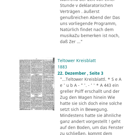
Stunde v deklaratorischen
Verträgen . äußerst
genußreichen Abend der Das
uns vorliegende Programm,
Natürlich findet nach dem
musikaZu bemerken ist noch,
daß Zer ..."
Teltower Kreisblatt
1883
22. Dezember , Seite 3
"...Teltower Kreisblattl. * S e A
e ' u b A - " '. - ' ' * A 443 ein
greller Psiff erschallt und der
Zug den Wagen hinein Wie
hatte sie sich doch eine solche
setzt sich in Bewegung.
Mindestens hatte sie ähnliche
ganz andert vorgestellt ! geht
auf den Boden, um das Fenster
zu schließen, kommt dem