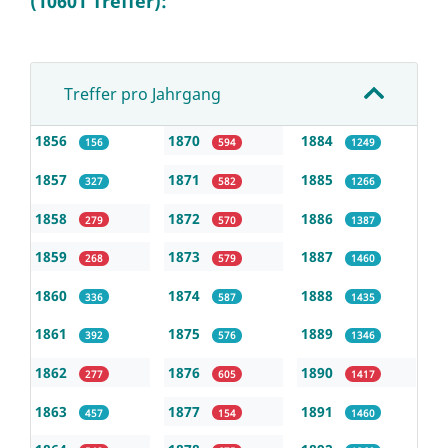
(10601 Treffer):
Treffer pro Jahrgang
1856
1870
1884
156
594
1249
1857
1871
1885
327
582
1266
1858
1872
1886
279
570
1387
1859
1873
1887
268
579
1460
1860
1874
1888
336
587
1435
1861
1875
1889
392
576
1346
1862
1876
1890
277
605
1417
1863
1877
1891
457
154
1460