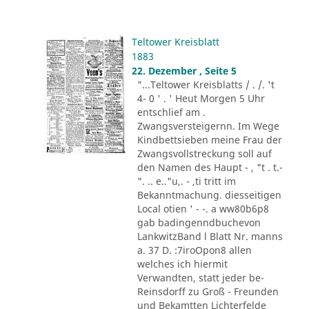
Teltower Kreisblatt
1883
22. Dezember , Seite 5
"...Teltower Kreisblatts / . /. 't
4- 0 ' . ' Heut Morgen 5 Uhr
entschlief am .
Zwangsversteigernn. Im Wege
Kindbettsieben meine Frau der
Zwangsvollstreckung soll auf
den Namen des Haupt - , "t . t.-
". .. e.."u,. - ,ti tritt im
Bekanntmachung. diesseitigen
Local otien ' - -. a ww80b6p8
gab badingenndbuchevon
LankwitzBand l Blatt Nr. manns
a. 37 D. :7iroOpon8 allen
welches ich hiermit
Verwandten, statt jeder be-
Reinsdorff zu Groß - Freunden
und Bekamtten Lichterfelde