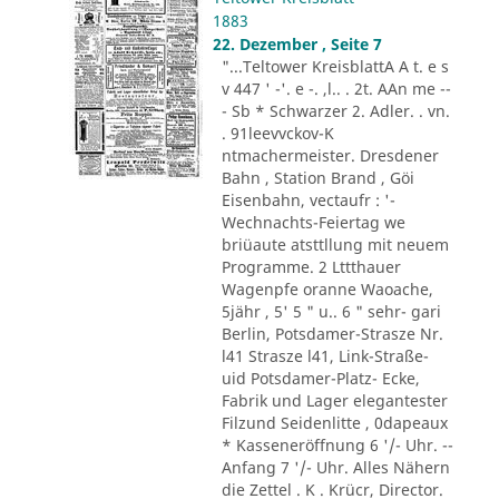
1883
22. Dezember , Seite 7
"...Teltower KreisblattA A t. e s
v 447 ' -'. e -. ,l.. . 2t. AAn me --
- Sb * Schwarzer 2. Adler. . vn.
. 91leevvckov-K
ntmachermeister. Dresdener
Bahn , Station Brand , Göi
Eisenbahn, vectaufr : '-
Wechnachts-Feiertag we
briüaute atsttllung mit neuem
Programme. 2 Lttthauer
Wagenpfe oranne Waoache,
5jähr , 5' 5 " u.. 6 " sehr- gari
Berlin, Potsdamer-Strasze Nr.
l41 Strasze l41, Link-Straße-
uid Potsdamer-Platz- Ecke,
Fabrik und Lager elegantester
Filzund Seidenlitte , 0dapeaux
* Kasseneröffnung 6 '/- Uhr. --
Anfang 7 '/- Uhr. Alles Nähern
die Zettel . K . Krücr, Director.