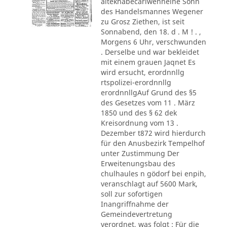
alteknabecarlwenneine Sohn
des Handelsmannes Wegener
zu Grosz Ziethen, ist seit
Sonnabend, den 18. d . M ! . ,
Morgens 6 Uhr, verschwunden
. Derselbe und war bekleidet
mit einem grauen Jaqnet Es
wird ersucht, erordnnllg
rtspolizei-erordnnllg
erordnnllgAuf Grund des §5
des Gesetzes vom 11 . März
1850 und des § 62 dek
Kreisordnung vom 13 .
Dezember t872 wird hierdurch
für den Anusbezirk Tempelhof
unter Zustimmung Der
Erweitenungsbau des
chulhaules n gödorf bei enpih,
veranschlagt auf 5600 Mark,
soll zur sofortigen
Inangriffnahme der
Gemeindevertretung
verordnet, was folgt : Für die