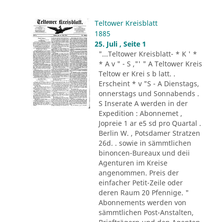
Teltower Kreisblatt
1885
25. Juli , Seite 1
"...Teltower Kreisblatt- * K ' *
* A v " - S ,"' " A Teltower Kreis
Teltow er Krei s b latt. .
Erscheint * v "S - A Dienstags,
onnerstags und Sonnabends .
S Inserate A werden in der
Expedition : Abonnemet ,
Jopreie 1 ar e5 sd pro Quartal .
Berlin W. , Potsdamer Stratzen
26d. . sowie in sämmtlichen
binoncen-Bureaux und deii
Agenturen im Kreise
angenommen. Preis der
einfacher Petit-Zeile oder
deren Raum 20 Pfennige. "
Abonnements werden von
sämmtlichen Post-Anstalten,