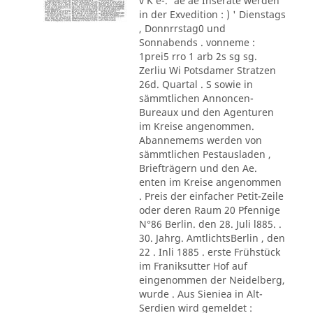
v K e-.' ae ae Inserate werden
in der Exvedition : ) ' Dienstags
, Donnrrstag0 und
Sonnabends . vonneme :
1prei5 rro 1 arb 2s sg sg.
Zerliu Wi Potsdamer Stratzen
26d. Quartal . S sowie in
sämmtlichen Annoncen-
Bureaux und den Agenturen
im Kreise angenommen.
Abannemems werden von
sämmtlichen Pestausladen ,
Briefträgern und den Ae.
enten im Kreise angenommen
. Preis der einfacher Petit-Zeile
oder deren Raum 20 Pfennige
N°86 Berlin. den 28. Juli l885. .
30. Jahrg. AmtlichtsBerlin , den
22 . Inli 1885 . erste Frühstück
im Franiksutter Hof auf
eingenommen der Neidelberg,
wurde . Aus Sieniea in Alt-
Serdien wird gemeldet :