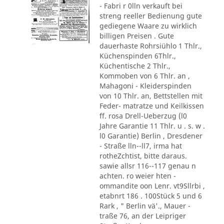
- Fabri r 0lln verkauft bei
streng reeller Bedienung gute
gediegene Waare zu wirklich
billigen Preisen . Gute
dauerhaste Rohrsiühlo 1 Thlr.,
Küchenspinden 6Thlr.,
Küchentische 2 Thlr.,
Kommoben von 6 Thlr. an ,
Mahagoni - Kleiderspinden
von 10 Thlr. an, Bettstellen mit
Feder- matratze und Keilkissen
ff. rosa Drell-Ueberzug (l0
Jahre Garantie 11 Thlr. u . s. w .
l0 Garantie) Berlin , Dresdener
- Straße lln--ll7, irma hat
rotheZchtist, bitte daraus.
sawie allsr 116--117 genau n
achten. ro weier hten -
ommandite oon Lenr. vt9Sllrbi ,
etabnrt 186 . 100Stück 5 und 6
Rark , " Berlin vä'., Mauer -
traße 76, an der Leipriger