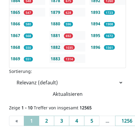
1864
1878
1892
548
675
1260
1865
1879
1893
547
628
1723
1866
1880
1894
580
596
1908
1867
1881
1895
568
692
1672
1868
1882
1896
550
1035
1561
1869
1883
551
1314
Sortierung:
Aktualisieren
Zeige
1 - 10
Treffer von insgesamt
12565
(current)
«
1
2
3
4
5
...
1256