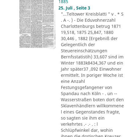
1885
25. Juli , Seite 3
"...Teltower Kreisblatti " v . * S
. A -. ) - Die Eduvohnerzahl
Charlottenburgs betrug 1871
19,518, 1875 25,847, 1880
30,446 , 1882 (Ergebniß der
Gelegentlich der
Steuereinschätzungen
Bernfsstatistih) 33,607 sind im
Winter 1883k8434,367 und ein
Jahr später37 ,092 Einwohner
ermittelt. In poriger Woche ist
eine Anzahl
Festungsgefangener von
Spandau nach Köln - . un --
Wasserstraßen boten dort den
Sklavenhändlern willkommene
l eines Gegenstandes fragte,
so sagten sie ihm ein
verkehrtes .- .- . : l
Schlüpfwinkel dar, wohin
ihnen die drstischen Kreuzer