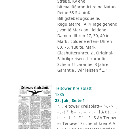
Straße. Kv ehe
biteaaeü6arantirt reine Natur-
Reine 68 SU niuKi
Billigstebezugsquelle.
Regulaterre , A l4 Tage gehend
, von t8 Mark an . loldene
Damen -llhren 27, 30, 40 ie.
Mark . coldene erten- Uhren
00, 75, 1u0 te. Mark.
Glashütteruhreu z . Original-
Fabrikpreisen . li carantie
Schein ! ! carantie. 3 Jahre
Garantie , Wir leisten f ..."
Teltower Kreisblatt
1885
28. Juli , Seite 1
"...Teltower Kreisblatt-- "-. -'-. _
- . -t "' b-- l- . --' - . - '´ l A t t . . -
t - -: - t -.'.. " ' - -' . S AA Tenow
er Tenower Erichemt kreir A A