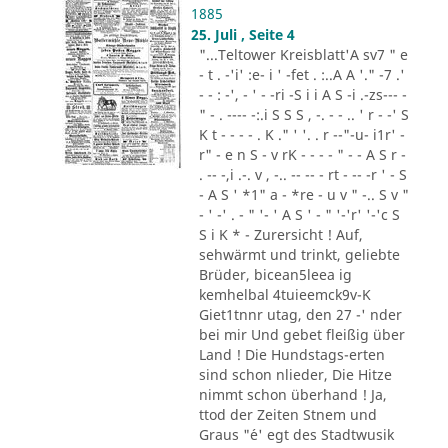
1885
25. Juli , Seite 4
"...Teltower Kreisblatt'A sv7 " e
- t . -'i' :e- i ' -fet . :..A A '." -7 .'
- - : -', - ' - -ri -S i i A S -i .-zs--- -
" - . ---- -:.i S S S , -. - - .. ' r - -' S
K t - - - - . K ." ' '. . r --"-u- i1r' -
r" - e n S - v rK - - - - " - - A S r -
. -- -,i .-. v , -.. -- -- - rt - -- -r ' - S
- A S ' *1" a - *re - u v " -.. S v "
- ' -' . - " '- ' A S ' - " '-'r' '-'c S
S i K * - Zurersicht ! Auf,
sehwärmt und trinkt, geliebte
Brüder, bicean5leea ig
kemhelbal 4tuieemck9v-K
Giet1tnnr utag, den 27 -' nder
bei mir Und gebet fleißig über
Land ! Die Hundstags-erten
sind schon nlieder, Die Hitze
nimmt schon überhand ! Ja,
ttod der Zeiten Stnem und
Graus "´e' egt des Stadtwusik