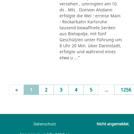
versehen , umringten am 10.
ds . Mts . Dzeivon Alsdann
erfolgte die Wei : erreise Main
- Reckarbahn Karlsruhe
tausend bewaffnete Serden
aus Bielopolje, mit fünf
Geschützen unter Führung um
8 Uhr 20 Min. über Darmstadt,
erfolgte und während eines
etwa u ..."
(current)
«
1
2
3
4
5
...
1256
Datenschutz
Nicht angemeldet.