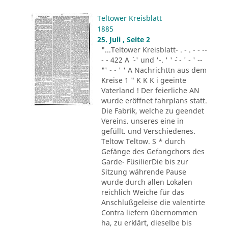
Teltower Kreisblatt
1885
25. Juli , Seite 2
"...Teltower Kreisblatt- . - . - - --
- - 422 A ´ -' und '-. ' ' ´- - ' - ' --
"' - - ' ' A Nachrichttn aus dem
Kreise 1 " K K K i geeinte
Vaterland ! Der feierliche AN
wurde eröffnet fahrplans statt.
Die Fabrik, welche zu geendet
Vereins. unseres eine in
gefüllt. und Verschiedenes.
Teltow Teltow. S * durch
Gefänge des Gefangchors des
Garde- FüsilierDie bis zur
Sitzung währende Pause
wurde durch allen Lokalen
reichlich Weiche für das
Anschlußgeleise die valentirte
Contra liefern übernommen
ha, zu erklärt, dieselbe bis