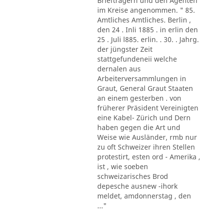
Briefträgern und den Agenten
im Kreise angenommen. " 85.
Amtliches Amtliches. Berlin ,
den 24 . Inli 1885 . in erlin den
25 . Juli l885. erlin. . 30. . Jahrg.
der jüngster Zeit
stattgefundeneii welche
dernalen aus
Arbeiterversammlungen in
Graut, General Graut Staaten
an einem gesterben . von
früherer Präsident Vereinigten
eine Kabel- Zürich und Dern
haben gegen die Art und
Weise wie Ausländer, rmb nur
zu oft Schweizer ihren Stellen
protestirt, esten ord - Amerika ,
ist , wie soeben
schweizarisches Brod
depesche ausnew -ihork
meldet, amdonnerstag , den
..."