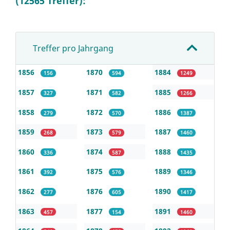
(12565 Treffer):
Treffer pro Jahrgang
1856
1870
1884
156
594
1249
1857
1871
1885
327
582
1266
1858
1872
1886
279
570
1387
1859
1873
1887
268
579
1460
1860
1874
1888
336
587
1435
1861
1875
1889
392
576
1346
1862
1876
1890
277
605
1417
1863
1877
1891
457
154
1460