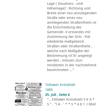
Lage ( Situations . und
Höhenlage)', Richtung und
Breite einer neu anzulegenden
Straße oder eines neu
anmlegenden Straßentheils ist
die Entscheidung des
Gemeinde -V orstandes mit
Zustimmung der Orts - Poli
eibebörde maßgebend .
Straßen oder Straßentheile ,
welche nach Maßgabe der
Bestimmung nil §1 angelegt
werden , mitssen ztun
mindesten in der nachstehend
bezeichneten ..."
Teltower Kreisblatt
1885
25. Juli , Seite 6
"...Teltower Kreisblatti S K A *
S " . "l A . ' * * S * 4 b 1 .l bbel