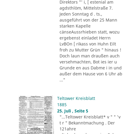
Direktors "' i, [ estenial am
agdsthlöm, Mittelstraße 7.
Jeden Sonntag d . ts.,
ausgeführt von der 25 Mann
starken Kapelle
cänseAussrhieben statt, wozu
ergebenst einladet Herrn
LvBOn [ rikass von Huhn Eilt
froh zu Mutter Grün " hinaus !
Doch laun man draußen auch
versehmachten, Bot ies ier u
Grunde en aus Dabme i in und
außer dem Hause von 6 Uhr ab
..."
Teltower Kreisblatt
1885
25. Juli , Seite 5
"...Teltower Kreisblatt* v " " 'v
t r " Bekanntmachung . Der
121ahre