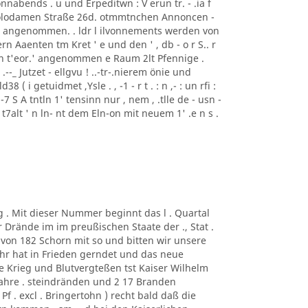
nabends . u und Erpeditwn : V erun tr. - .ia f
i Polodamen Straße 26d. otmmtnchen Annoncen -
ise angenommen. . ldr l ilvonnements werden von
rn Aaenten tm Kret ' e und den ' , db - o r S.. r
ren t'eor.' angenommen e Raum 2lt Pfennige .
: ) .--_ Jutzet - ellgvu ! ..-tr-.nierem önie und
8 ( i getuidmet ,Ysle . , -1 - r t . : n ,- : un rfi :
"' . , -7 S A tntln 1' tensinn nur , nem , .tlle de - usn -
nlr t7alt ' n ln- nt dem Eln-on mit neuem 1' .e n s .
g . Mit dieser Nummer beginnt das l . Quartal
r Drände im im preußischen Staate der ., Stat .
von 182 Schorn mit so und bitten wir unsere
ahr hat in Frieden gerndet und das neue
ne Krieg und Blutvergteßen tst Kaiser Wilhelm
hre . steindränden und 2 17 Branden
f . excl . Bringertohn ) recht bald daß die