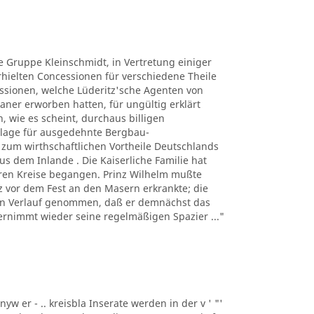
ie Gruppe Kleinschmidt, in Vertretung einiger
ielten Concessionen für verschiedene Theile
ssionen, welche Lüderitz'sche Agenten von
ner erworben hatten, für ungültig erklärt
, wie es scheint, durchaus billigen
lage für ausgedehnte Bergbau-
um wirthschaftlichen Vortheile Deutschlands
s dem Inlande . Die Kaiserliche Familie hat
eren Kreise begangen. Prinz Wilhelm mußte
urz vor dem Fest an den Masern erkrankte; die
den Verlauf genommen, daß er demnächst das
ernimmt wieder seine regelmäßigen Spazier ..."
nyw er - .. kreisbla Inserate werden in der v ' "'