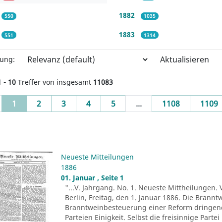
1882
550
1035
1883
551
1314
Aktualisieren
rung:
1 - 10
Treffer von insgesamt
11083
(current)
1
2
3
4
5
...
1108
1109
Neueste Mitteilungen
1886
01. Januar , Seite 1
"...V. Jahrgang. No. 1. Neueste Mittheilungen. 
Berlin, Freitag, den 1. Januar 1886. Die Brann
Branntweinbesteuerung einer Reform dringend b
Parteien Einigkeit. Selbst die freisinnige Part