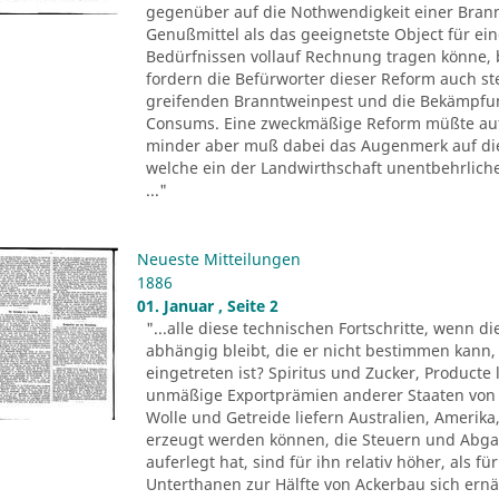
gegenüber auf die Nothwendigkeit einer Bran
Genußmittel als das geeignetste Object für ei
Bedürfnissen vollauf Rechnung tragen könne, 
fordern die Befürworter dieser Reform auch s
greifenden Branntweinpest und die Bekämpfun
Consums. Eine zweckmäßige Reform müßte auf d
minder aber muß dabei das Augenmerk auf die
welche ein der Landwirthschaft unentbehrlic
..."
Neueste Mitteilungen
1886
01. Januar , Seite 2
"...alle diese technischen Fortschritte, wenn d
abhängig bleibt, die er nicht bestimmen kann,
eingetreten ist? Spiritus und Zucker, Product
unmäßige Exportprämien anderer Staaten von 
Wolle und Getreide liefern Australien, Amerika,
erzeugt werden können, die Steuern und Abgab
auferlegt hat, sind für ihn relativ höher, als 
Unterthanen zur Hälfte von Ackerbau sich ernä