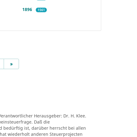
1896
1561
Next
»
Verantwortlicher Herausgeber: Dr. H. Klee.
tweinsteuerfrage. Daß die
edürftig ist, darüber herrscht bei allen
ei hat wiederholt anderen Steuerprojecten