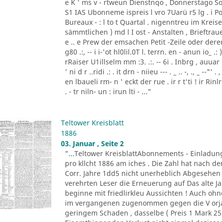
e K ' ms v - rtweun Dienstnqo , Donnerstago Son
S1 IAS Ubonneme ispreis l vro 7Uarü r5 lg . 
Bureaux - : l to t Quartal . nigenntreu im Kre
sämmtlichen ) md l I ost - Anstalten , Brieftraue
e .. e Prew der emsachen Petit -Zeile oder de
g80 .:, -- i i-'ot hl0lil.0T l. terrn. en - anun io_ .
rRaiser U1illselm mm :3. .:. -- 6i . Inbrg , auuar ld3
' ni d r ..ridi .: . it drn - niieu --- . _ .. -, ., _ --
en lbaueli rm- n ' eckt der rue . ir r t'ti ! ir Ri
. - tr niln- un : irun lti - ..."
Teltower Kreisblatt
1886
03. Januar , Seite 2
"...Teltower KreisblattAbonnements - Einladun
pro kllcht 1886 am iches . Die Zahl hat nach de
Corr. Jahre 1dd5 nicht unerheblich Abgesehen 
verehrten Leser die Erneuerung auf Das alte J
beginne mit friedlirkleu Aussichten ! Auch oh
im vergangenen zugenommen gegen die V orja
geringem Schaden , dasselbe ( Preis 1 Mark 25 P