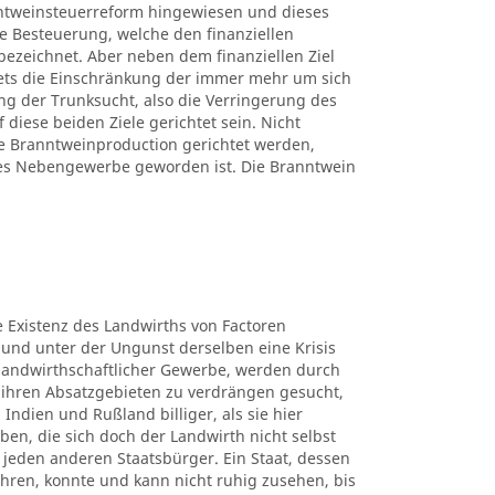
ntweinsteuerreform hingewiesen und dieses
ne Besteuerung, welche den finanziellen
bezeichnet. Aber neben dem finanziellen Ziel
tets die Einschränkung der immer mehr um sich
g der Trunksucht, also die Verringerung des
iese beiden Ziele gerichtet sein. Nicht
 Branntweinproduction gerichtet werden,
hes Nebengewerbe geworden ist. Die Branntwein
ie Existenz des Landwirths von Factoren
 und unter der Ungunst derselben eine Krisis
e landwirthschaftlicher Gewerbe, werden durch
ihren Absatzgebieten zu verdrängen gesucht,
 Indien und Rußland billiger, als sie hier
en, die sich doch der Landwirth nicht selbst
für jeden anderen Staatsbürger. Ein Staat, dessen
hren, konnte und kann nicht ruhig zusehen, bis