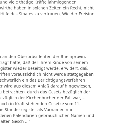
 und viele thätige Kräfte lahmlegenden
rthe haben in solchen Zeiten ein Recht, nicht
Hilfe des Staates zu vertrauen. Wie der Freisinn
rn an den Oberpräsidenten der Rheinprovinz
tragt hatte, daß der ihrem Kinde von seinem
gister wieder beseitigt werde, erwidert, daß
riften voraussichtlich nicht werde stattgegeben
chwerlich ein das Berichtigungsverfahren
er wird aus diesem Anlaß darauf hingewiesen,
u betrachten, durch das Gesetz bezüglich der
bezüglich der Kirchenbücher der Fall war, –
noch in Kraft stehenden Gesetze vom 11.
 die Standesregister als Vornamen nur
iedenen Kalendarien gebräuchlichen Namen und
alten Gesch ..."