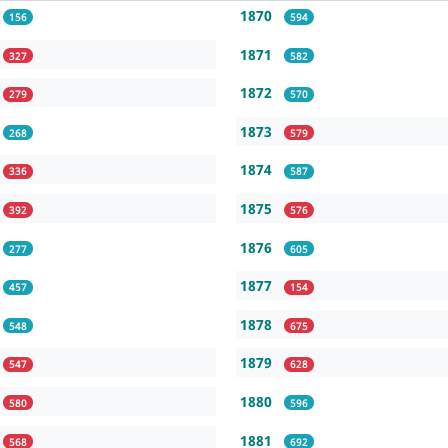
1870
156
594
1871
327
582
1872
279
570
1873
268
579
1874
336
587
1875
392
576
1876
277
605
1877
457
154
1878
548
675
1879
547
628
1880
580
596
1881
568
692