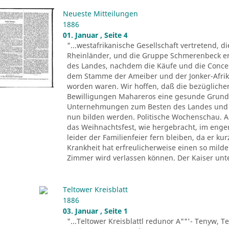
Neueste Mitteilungen
1886
01. Januar , Seite 4
"...westafrikanische Gesellschaft vertretend, d
Rheinländer, und die Gruppe Schmerenbeck erh
des Landes, nachdem die Käufe und die Conce
dem Stamme der Ameiber und der Jonker-Afrika
worden waren. Wir hoffen, daß die bezüglichen
Bewilligungen Mahareros eine gesunde Grund
Unternehmungen zum Besten des Landes und z
nun bilden werden. Politische Wochenschau. Au
das Weihnachtsfest, wie hergebracht, im eng
leider der Familienfeier fern bleiben, da er k
Krankheit hat erfreulicherweise einen so mil
Zimmer wird verlassen können. Der Kaiser unt
Teltower Kreisblatt
1886
03. Januar , Seite 1
"...Teltower Kreisblattl redunor A""'- Tenyw, Te