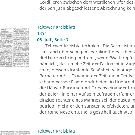
Cordilleren zwischen dem westlichen Ufer des
der San Juan abgeschlossene Abrechnung keine
Teltower Kreisblatt
1856
05. Juli , Seite 3
"...Teltower Kreisblatterholen . Die Sache ist 
Umstand über sein ganzes zukünftiges Leben w
dieHaare zu bringen droht , wenn 'Walter glückl
nämlich , das um die Zeit der Fastnacht in A
chen, dessen strahlende Schönheit sein Auge 
Bernauerin *) . Es war in der Zeit, da in Deu
schlummerode Flamme wütheten, in Ungarn die
die Häuser Burgund und Orleans einander bra
der Baier , in einer Auf sein Befragen erfahr 
einzige Tochter eines Mannes sei, der dasda 
betrieb . mehr er den sunsten Je efeivdeten, 
der rothe Nose entUtheils gestrbeli auch w ,tr, A
Teltower Kreisblatt