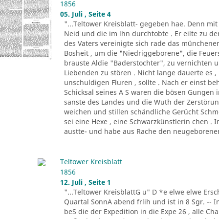
1856
05. Juli , Seite 4
"...Teltower Kreisblatt- gegeben hae. Denn mi
Neid und die im lhn durchtobte . Er eilte zu de
des Vaters vereinigte sich rade das münchene
Bosheit , um die "Niedriggeborene", die Feue
brauste Aldie "Baderstochter", zu vernichten un
Liebenden zu stören . Nicht lange dauerte es , 
unschuldigen Fluren , sollte . Nach er einst be
Schicksal seines A S waren die bösen Gungen in
sanste des Landes und die Wuth der Zerstöru
weichen und stillen schändliche Gerücht Schm
sei eine Hexe , eine Schwarzkünstlerin chen . 
austte- und habe aus Rache den neugeborenen
Teltower Kreisblatt
1856
12. Juli , Seite 1
"...Teltower KreisblattG u" D *e elwe elwe Ersch
Quartal SonnA abend frlih und ist in 8 Sgr. -- 
beS die der Expedition in die Expe 26 , alle C