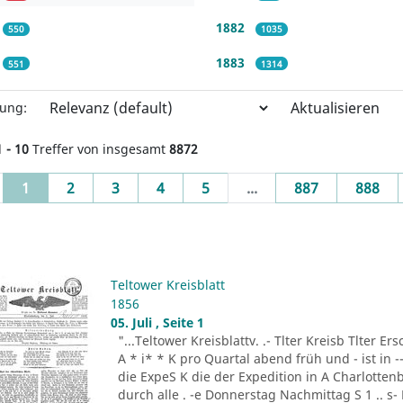
1882
550
1035
1883
551
1314
Aktualisieren
rung:
1 - 10
Treffer von insgesamt
8872
(current)
1
2
3
4
5
...
887
888
Teltower Kreisblatt
1856
05. Juli , Seite 1
"...Teltower Kreisblattv. .- Tlter Kreisb Tlter Er
A * i* * K pro Quartal abend früh und - ist in 
die ExpeS K die der Expedition in A Charlottenb
durch alle . -e Donnerstag Nachmittag S 1 .. s-