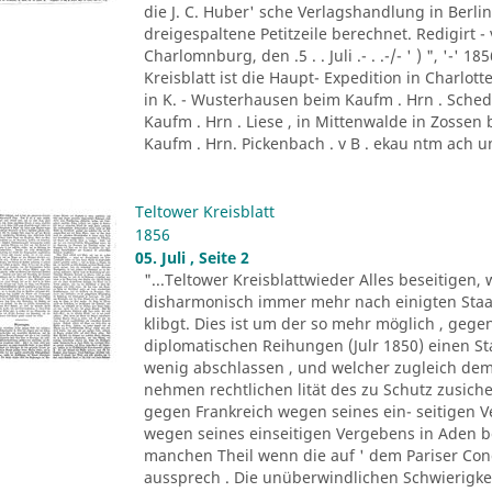
die J. C. Huber' sche Verlagshandlung in Berlin . 
dreigespaltene Petitzeile berechnet. Redigirt - 
Charlomnburg, den .5 . . Juli .- . .-/- ' ) ", '-' 
Kreisblatt ist die Haupt- Expedition in Charl
in K. - Wusterhausen beim Kaufm . Hrn . Sched
Kaufm . Hrn . Liese , in Mittenwalde in Zossen 
Kaufm . Hrn. Pickenbach . v B . ekau ntm ach un
Teltower Kreisblatt
1856
05. Juli , Seite 2
"...Teltower Kreisblattwieder Alles beseitige
disharmonisch immer mehr nach einigten Staat
klibgt. Dies ist um der so mehr möglich , ge
diplomatischen Reihungen (Julr 1850) einen Sta
wenig abschlassen , und welcher zugleich de
nehmen rechtlichen lität des zu Schutz zusiche
gegen Frankreich wegen seines ein- seitigen 
wegen seines einseitigen Vergebens in Aden b
manchen Theil wenn die auf ' dem Pariser Con
aussprech . Die unüberwindlichen Schwierigkeit