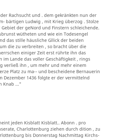
t der Rachsucht und . dem gekränkten nun der
m- bärtigen Ludwig , mit Krieg überzog . Stolze
r Gebiet der geNord und Finstern schleichende.
rsbrunst wütheten und wie ein Todesengel
d das stille häusliche Gllick der beiden
um die zu verbreiten , so bracht über die
herrschen einiger Zeit erst rührte ihn das
 im Lande das voller Geschäftigkeit , rings
ng verließ ihn , um mehr und mehr einem
erze Platz zu ma-- und bescheidene Bernauerin
Im Dezember 1436 folgte er der vermittelnd
 Knab ..."
eint jeden Kisblatt Kisblatt.. Abonn . pro
Inserate, Charlottenburg ziehen durch dition , zu
harlottenburg bis Donnerstag Nachmittag Kirchs-