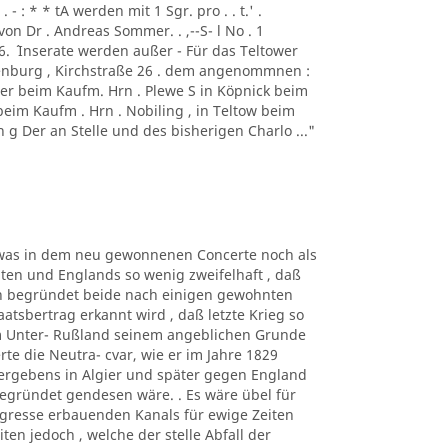
- : * * tA werden mit 1 Sgr. pro . . t.' .
von Dr . Andreas Sommer. . ,--S- l No . 1
1856. ´ Inserate werden außer - Für das Teltower
ottenburg , Kirchstraße 26 . dem angenommnen :
er beim Kaufm. Hrn . Plewe S in Köpnick beim
beim Kaufm . Hrn . Nobiling , in Teltow beim
 g Der an Stelle und des bisherigen Charlo ..."
n, was in dem neu gewonnenen Concerte noch als
en und Englands so wenig zweifelhaft , daß
gen begründet beide nach einigen gewohnten
atsbertrag erkannt wird , daß letzte Krieg so
m Unter- Rußland seinem angeblichen Grunde
rte die Neutra- cvar, wie er im Jahre 1829
Vergebens in Algier und später gegen England
egründet gendesen wäre. . Es wäre übel für
gresse erbauenden Kanals für ewige Zeiten
en jedoch , welche der stelle Abfall der