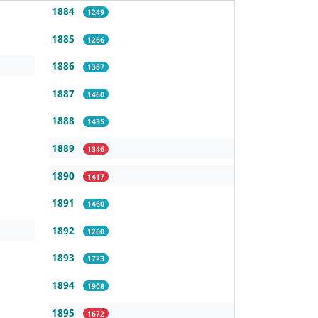
1884
1249
1885
1266
1886
1387
1887
1460
1888
1435
1889
1346
1890
1417
1891
1460
1892
1260
1893
1723
1894
1908
1895
1672