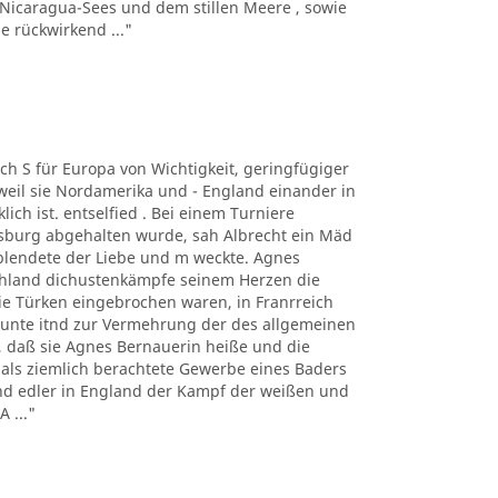
 Nicaragua-Sees und dem stillen Meere , sowie
 rückwirkend ..."
auch S für Europa von Wichtigkeit, geringfügiger
eil sie Nordamerika und - England einander in
ich ist. entselfied . Bei einem Turniere
ugsburg abgehalten wurde, sah Albrecht ein Mäd
blendete der Liebe und m weckte. Agnes
tschland dichustenkämpfe seinem Herzen die
 Türken eingebrochen waren, in Franrreich
unte itnd zur Vermehrung der des allgemeinen
er, daß sie Agnes Bernauerin heiße und die
mals ziemlich berachtete Gewerbe eines Baders
und edler in England der Kampf der weißen und
 ..."