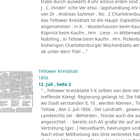
traße durch auswärts 4 uhr einzus erden sind ,
J . C. ihnder' sche Ver erlui . lagshandlung inV
von Dr . Andreas Sommer . No . 2 Charlotrenbui
das Teltower Kreisblatt ist die Haupt- Expediti
angenommen : in K. - Wusterhausen beim Kaufm
Köpnick beim Kaufm , Hrn . Liese , in Mittenwa
Nobiling , in Teltow beim Kaufm . Hrn. Picken
bisherigen Charlottenburger Wochenblatts wird d
ab unter dern Titel ..."
Teltower Kreisblatt
1856
12. Juli , Seite 2
"...Teltower Kreisblatt4 S K selben von dem Verf
treffende Kömgl. Regierung gelangt ist. Die Fo
wo Stadt verstanden §, 10 . werden können , Tir. 
Teltow , den 2. Juli 1856 . Der Landrath . gew
Landeechts zei - Behörden , Stücke auch die au
angesichtet - - bereits sich AS große Ver auf 
Vertretung (gez .) Hesselbarth, heerungen und
Nach etner Mittheilung des Orte verbreitet h