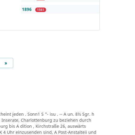
1896
1561
Next
»
scheint jeden . Sonn1 S "- isu . -- A un. 8½ Sgr. h
-- Inserate, Charlottenburg zu beziehen durch
urg bis A dition , Kirchstraße 26, auswärts
 K 4 Uhr einzusenden sind, A Post-Anstalteii und