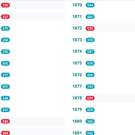
1870
156
594
1871
327
582
1872
279
570
1873
268
579
1874
336
587
1875
392
576
1876
277
605
1877
457
154
1878
548
675
1879
547
628
1880
580
596
1881
568
692