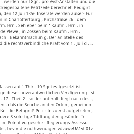
 . werden nur l 8gr . pro Vvst-Anstalten und die
 dreigespaltene Petrtzeile berechnet. Redigirt
, den 12 Juli 1856 Inserate werden außer- Für
on in Charlottertburg , Kirchstraße 26 . dem
. Hrn . Seh eber beim ' Kaufm . Hrn . in
lde Plewe , in Zossen beim Kaufm . Hrn .
bach . Bekanntmachun g. Der an Stelle des
ie rechtsverbindliche Kraft vom 1 . Juli d . I.
assen auf 1 Thlr . 10 Sgr fes-tgesetzt ist.
lge dieser unverantwortlichen Verzögerung - st
17 . Theil 2 . so der unterall- liegt nach des .,
esen , daß die Seuche an den Orten , gemeinen
ßer die Befugniß Poli- ste zuerst aufgetreten ,
andere S sofortige Tddtung den gesünder In
 im Potent vorgesehe - Regierungs-Assessor .
atte , bevor die nothwendigen vdvuweUA1vt 01v